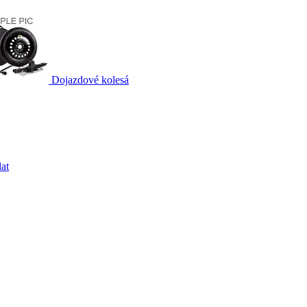
Dojazdové kolesá
at