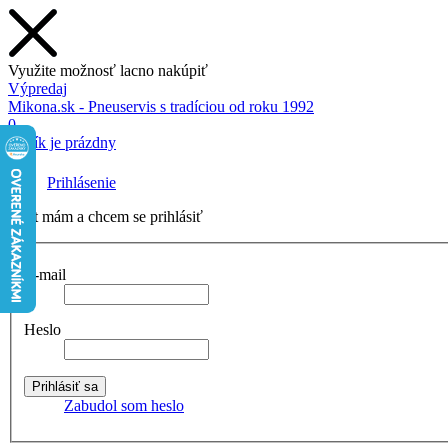
Využite možnosť lacno nakúpiť
Výpredaj
Mikona.sk - Pneuservis s tradíciou od roku 1992
0
Košík je prázdny
Prihlásenie
Účet mám a chcem se prihlásiť
E-mail
Heslo
Zabudol som heslo