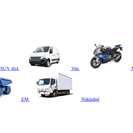
SUV 4x4
Van
EM
Nákladné