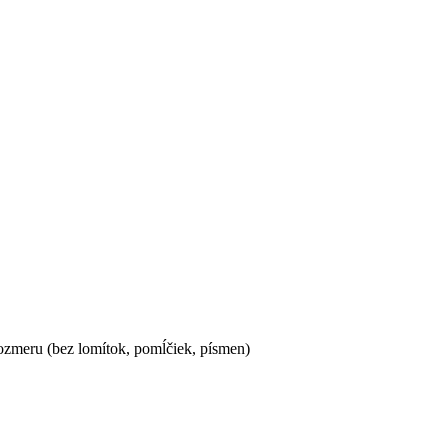
ozmeru (bez lomítok, pomĺčiek, písmen)