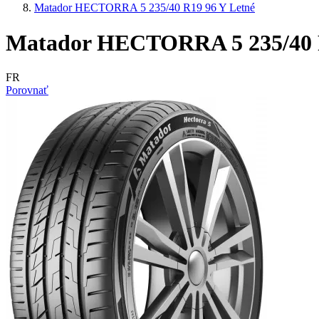
Matador HECTORRA 5 235/40 R19 96 Y Letné
Matador HECTORRA 5 235/40 R
FR
Porovnať