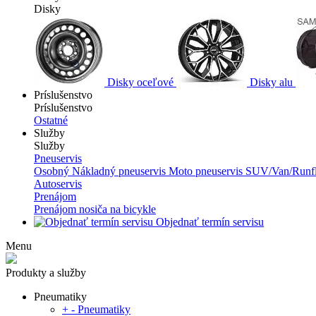
Disky
Disky oceľové
Disky alu
Príslušenstvo
Príslušenstvo
Ostatné
Služby
Služby
Pneuservis
Osobný
Nákladný pneuservis
Moto pneuservis
SUV/Van/Runfl
Autoservis
Prenájom
Prenájom nosiča na bicykle
Objednať termín servisu
Menu
Produkty a služby
Pneumatiky
+
-
Pneumatiky