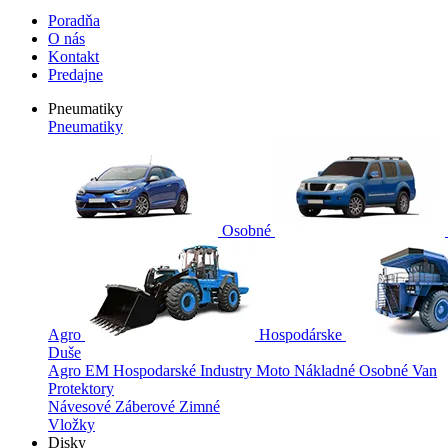
Poradňa
O nás
Kontakt
Predajne
Pneumatiky
Pneumatiky
Osobné
Agro
Hospodárske
Duše
Agro
EM
Hospodarské
Industry
Moto
Nákladné
Osobné
Van
Protektory
Návesové
Záberové
Zimné
Vložky
Disky