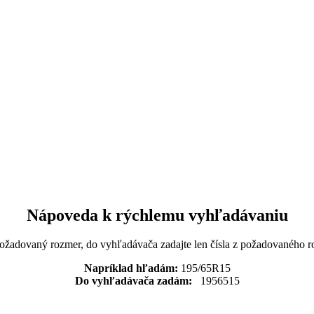
Nápoveda k rýchlemu vyhľadávaniu
požadovaný rozmer, do vyhľadávača zadajte len čísla z požadovaného r
Napríklad hľadám:
195/65R15
Do vyhľadávača zadám:
1956515