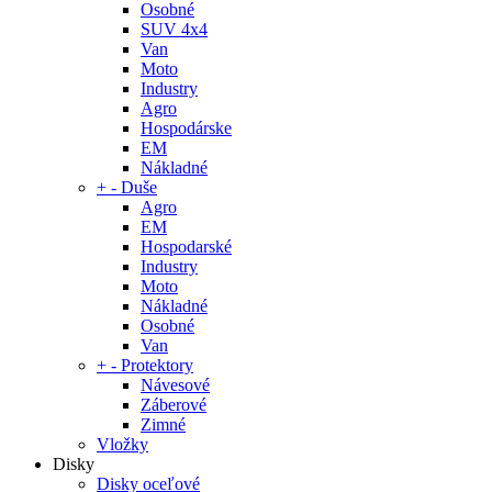
Osobné
SUV 4x4
Van
Moto
Industry
Agro
Hospodárske
EM
Nákladné
+
-
Duše
Agro
EM
Hospodarské
Industry
Moto
Nákladné
Osobné
Van
+
-
Protektory
Návesové
Záberové
Zimné
Vložky
Disky
Disky oceľové