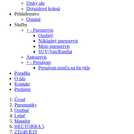
Disky alu
Dojazdové kolesá
Príslušenstvo
Ostatné
Služby
+
-
Pneuservis
Osobný
Nákladný pneuservis
Moto pneuservis
SUV/Van/Runflat
Autoservis
+
-
Prenájom
Prenájom nosiča na bicykle
Poradňa
O nás
Kontakt
Predajne
Úvod
Pneumatiky
Osobné
Letné
Matador
HECTORRA 5
235/40 R19