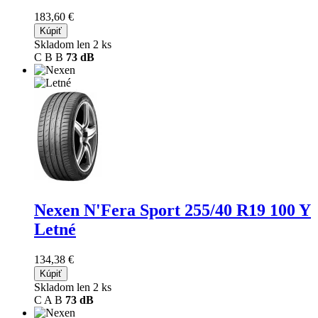
183,60 €
Kúpiť
Skladom len 2 ks
C
B
B
73 dB
Nexen N'Fera Sport
255/40 R19 100 Y
Letné
134,38 €
Kúpiť
Skladom len 2 ks
C
A
B
73 dB