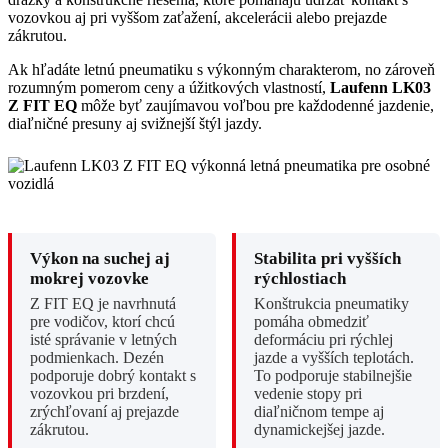
vozovkou aj pri vyššom zaťažení, akcelerácii alebo prejazde
zákrutou.
Ak hľadáte letnú pneumatiku s výkonným charakterom, no zároveň
rozumným pomerom ceny a úžitkových vlastností,
Laufenn LK03
Z FIT EQ
môže byť zaujímavou voľbou pre každodenné jazdenie,
diaľničné presuny aj svižnejší štýl jazdy.
Výkon na suchej aj
Stabilita pri vyšších
mokrej vozovke
rýchlostiach
Z FIT EQ je navrhnutá
Konštrukcia pneumatiky
pre vodičov, ktorí chcú
pomáha obmedziť
isté správanie v letných
deformáciu pri rýchlej
podmienkach. Dezén
jazde a vyšších teplotách.
podporuje dobrý kontakt s
To podporuje stabilnejšie
vozovkou pri brzdení,
vedenie stopy pri
zrýchľovaní aj prejazde
diaľničnom tempe aj
zákrutou.
dynamickejšej jazde.