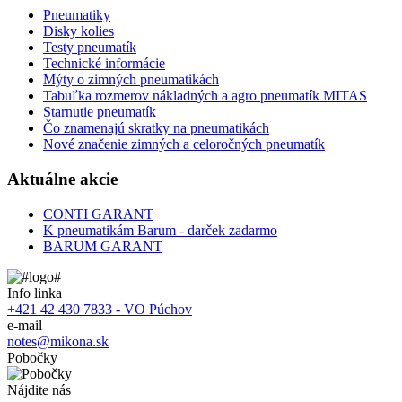
Pneumatiky
Disky kolies
Testy pneumatík
Technické informácie
Mýty o zimných pneumatikách
Tabuľka rozmerov nákladných a agro pneumatík MITAS
Starnutie pneumatík
Čo znamenajú skratky na pneumatikách
Nové značenie zimných a celoročných pneumatík
Aktuálne akcie
CONTI GARANT
K pneumatikám Barum - darček zadarmo
BARUM GARANT
Info linka
+421 42 430 7833 - VO Púchov
e-mail
notes@mikona.sk
Pobočky
Nájdite nás