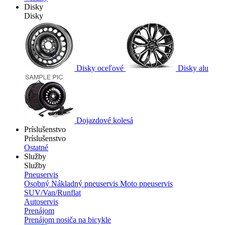
Disky
Disky
Disky oceľové
Disky alu
Dojazdové kolesá
Príslušenstvo
Príslušenstvo
Ostatné
Služby
Služby
Pneuservis
Osobný
Nákladný pneuservis
Moto pneuservis
SUV/Van/Runflat
Autoservis
Prenájom
Prenájom nosiča na bicykle