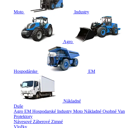
Moto
Industry
Agro
Hospodárske
EM
Nákladné
Duše
Agro
EM
Hospodarské
Industry
Moto
Nákladné
Osobné
Van
Protektory
Návesové
Záberové
Zimné
Vložky