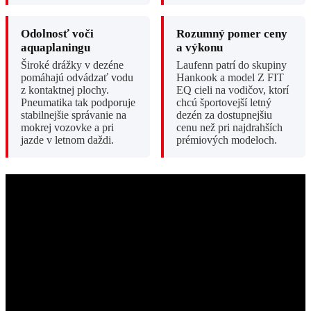
Odolnosť voči
Rozumný pomer ceny
aquaplaningu
a výkonu
Široké drážky v dezéne
Laufenn patrí do skupiny
pomáhajú odvádzať vodu
Hankook a model Z FIT
z kontaktnej plochy.
EQ cieli na vodičov, ktorí
Pneumatika tak podporuje
chcú športovejší letný
stabilnejšie správanie na
dezén za dostupnejšiu
mokrej vozovke a pri
cenu než pri najdrahších
jazde v letnom daždi.
prémiových modeloch.