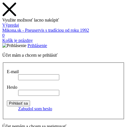
Využite možnosť lacno nakúpiť
Výpredaj
Mikona.sk - Pneuservis s tradíciou od roku 1992
0
Košík je prázdny
Prihlásenie
Účet mám a chcem se prihlásiť
E-mail
Heslo
Zabudol som heslo
Účet nemám a chcem sa registrovať