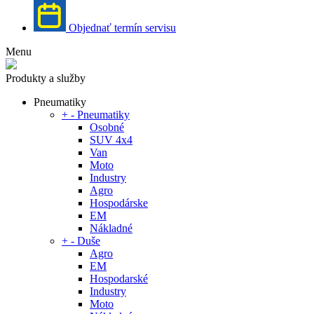
Objednať termín servisu
Menu
Produkty a služby
Pneumatiky
+
-
Pneumatiky
Osobné
SUV 4x4
Van
Moto
Industry
Agro
Hospodárske
EM
Nákladné
+
-
Duše
Agro
EM
Hospodarské
Industry
Moto