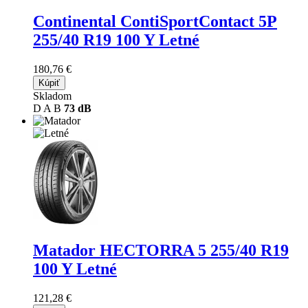
Continental ContiSportContact 5P
255/40 R19 100 Y Letné
180,76 €
Kúpiť
Skladom
D
A
B
73 dB
Matador HECTORRA 5
255/40 R19
100 Y Letné
121,28 €