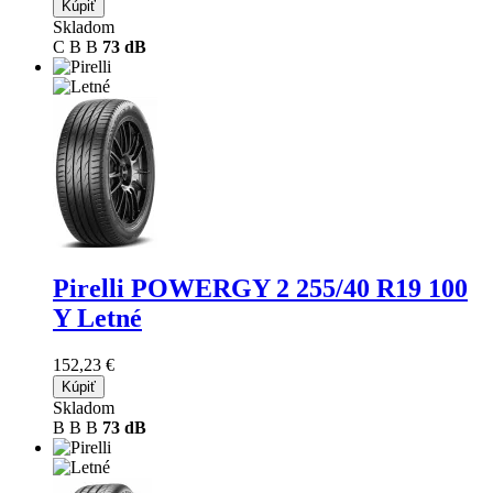
Kúpiť
Skladom
C
B
B
73 dB
Pirelli POWERGY 2
255/40 R19 100
Y Letné
152,23 €
Kúpiť
Skladom
B
B
B
73 dB