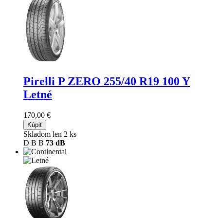
Pirelli P ZERO
255/40 R19 100 Y
Letné
170,00 €
Kúpiť
Skladom len 2 ks
D
B
B
73 dB