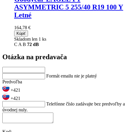
ASYMMETRIC 5
255/40 R19 100 Y
Letné
164,78 €
Kúpiť
Skladom len 1 ks
C
A
B
72 dB
Otázka na predavača
Formát emailu nie je platný
Predvoľba
+421
+421
Telefónne číslo zadávajte bez predvoľby a
úvodnej nuly.
Kod: