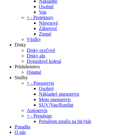
Nákladné
Osobné
Van
+
-
Protektory
Návesové
Záberové
Zimné
Vložky
Disky
Disky oceľové
Disky alu
Dojazdové kolesá
Príslušenstvo
Ostatné
Služby
+
-
Pneuservis
Osobný
Nákladný pneuservis
Moto pneuservis
SUV/Van/Runflat
Autoservis
+
-
Prenájom
Prenájom nosiča na bicykle
Poradňa
O nás