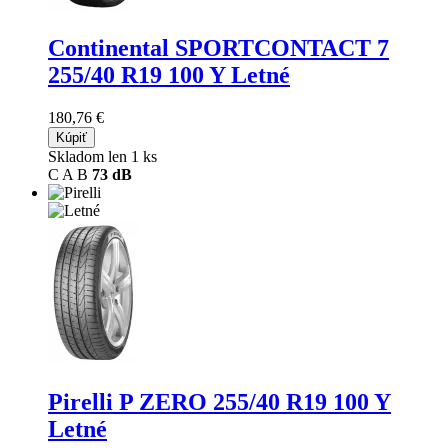
Continental SPORTCONTACT 7
255/40 R19 100 Y Letné
180,76 €
Kúpiť
Skladom len 1 ks
C
A
B
73 dB
Pirelli P ZERO
255/40 R19 100 Y
Letné