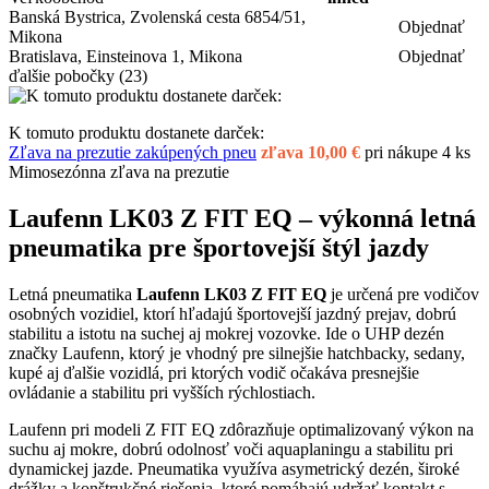
Banská Bystrica, Zvolenská cesta 6854/51,
Objednať
Mikona
Bratislava, Einsteinova 1, Mikona
Objednať
ďalšie pobočky
(23)
K tomuto produktu dostanete darček:
Zľava na prezutie zakúpených pneu
zľava 10,00 €
pri nákupe 4 ks
Mimosezónna zľava na prezutie
Laufenn LK03 Z FIT EQ – výkonná letná
pneumatika pre športovejší štýl jazdy
Letná pneumatika
Laufenn LK03 Z FIT EQ
je určená pre vodičov
osobných vozidiel, ktorí hľadajú športovejší jazdný prejav, dobrú
stabilitu a istotu na suchej aj mokrej vozovke. Ide o UHP dezén
značky Laufenn, ktorý je vhodný pre silnejšie hatchbacky, sedany,
kupé aj ďalšie vozidlá, pri ktorých vodič očakáva presnejšie
ovládanie a stabilitu pri vyšších rýchlostiach.
Laufenn pri modeli Z FIT EQ zdôrazňuje optimalizovaný výkon na
suchu aj mokre, dobrú odolnosť voči aquaplaningu a stabilitu pri
dynamickej jazde. Pneumatika využíva asymetrický dezén, široké
drážky a konštrukčné riešenia, ktoré pomáhajú udržať kontakt s