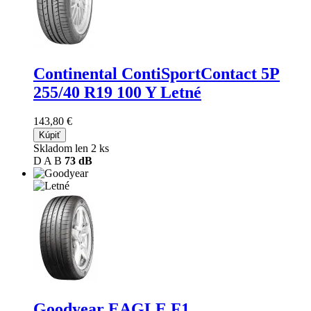
Continental ContiSportContact 5P
255/40 R19 100 Y Letné
143,80 €
Kúpiť
Skladom len 2 ks
D
A
B
73 dB
Goodyear EAGLE F1