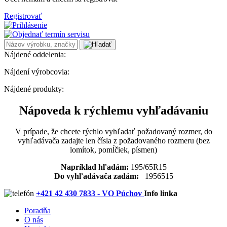
Registrovať
Nájdené oddelenia:
Nájdení výrobcovia:
Nájdené produkty:
Nápoveda k rýchlemu vyhľadávaniu
V prípade, že chcete rýchlo vyhľadať požadovaný rozmer, do
vyhľadávača zadajte len čísla z požadovaného rozmeru (bez
lomítok, pomĺčiek, písmen)
Napríklad hľadám:
195/65R15
Do vyhľadávača zadám:
1956515
+421 42 430 7833 - VO Púchov
Info linka
Poradňa
O nás