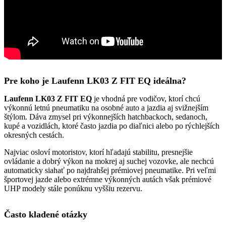
Pre koho je Laufenn LK03 Z FIT EQ ideálna?
Laufenn LK03 Z FIT EQ
je vhodná pre vodičov, ktorí chcú
výkonnú letnú pneumatiku na osobné auto a jazdia aj svižnejším
štýlom. Dáva zmysel pri výkonnejších hatchbackoch, sedanoch,
kupé a vozidlách, ktoré často jazdia po diaľnici alebo po rýchlejších
okresných cestách.
Najviac osloví motoristov, ktorí hľadajú stabilitu, presnejšie
ovládanie a dobrý výkon na mokrej aj suchej vozovke, ale nechcú
automaticky siahať po najdrahšej prémiovej pneumatike. Pri veľmi
športovej jazde alebo extrémne výkonných autách však prémiové
UHP modely stále ponúknu vyššiu rezervu.
Často kladené otázky