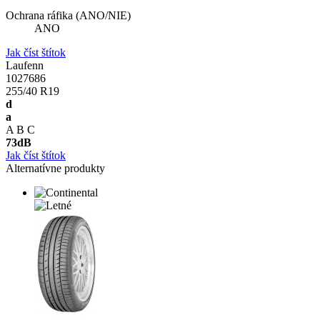
Ochrana ráfika (ANO/NIE)
ANO
Jak číst štítok
Laufenn
1027686
255/40 R19
d
a
A
B
C
73
dB
Jak číst štítok
Alternatívne produkty