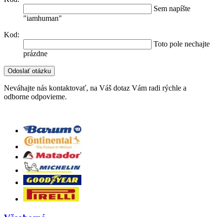
Sem napíšte
"iamhuman"
Kod:
Toto pole nechajte
prázdne
Neváhajte nás kontaktovať, na Váš dotaz Vám radi rýchle a
odborne odpovieme.