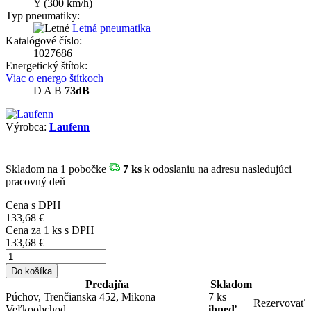
Y
(300 km/h)
Typ pneumatiky:
Letná pneumatika
Katalógové číslo:
1027686
Energetický štítok:
Viac o energo štítkoch
D
A
B
73dB
Výrobca:
Laufenn
Skladom
na 1 pobočke
7 ks
k odoslaniu na adresu nasledujúci
pracovný deň
Cena s DPH
133,68 €
Cena za
1
ks s DPH
133,68 €
Do košíka
Predajňa
Skladom
Púchov, Trenčianska 452, Mikona
7 ks
Rezervovať
Veľkoobchod
ihneď