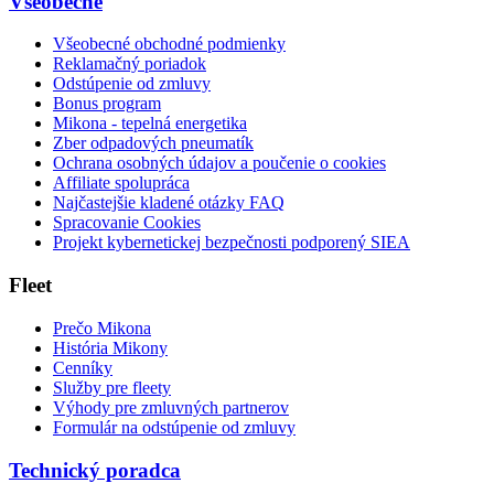
Všeobecné
Všeobecné obchodné podmienky
Reklamačný poriadok
Odstúpenie od zmluvy
Bonus program
Mikona - tepelná energetika
Zber odpadových pneumatík
Ochrana osobných údajov a poučenie o cookies
Affiliate spolupráca
Najčastejšie kladené otázky FAQ
Spracovanie Cookies
Projekt kybernetickej bezpečnosti podporený SIEA
Fleet
Prečo Mikona
História Mikony
Cenníky
Služby pre fleety
Výhody pre zmluvných partnerov
Formulár na odstúpenie od zmluvy
Technický poradca