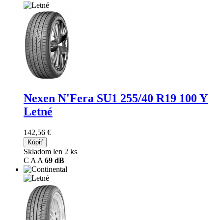
Nexen N'Fera SU1
255/40 R19 100 Y
Letné
142,56 €
Kúpiť
Skladom len 2 ks
C
A
A
69 dB