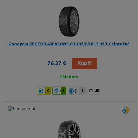
Goodyear VECTOR 4SEASONS G3
195/65 R15 95 T Celoročné
76,27 €
Kúpiť
Skladom
71 dB
C
B
B