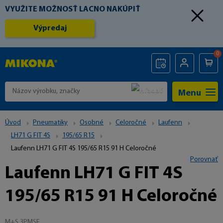
VYUŽITE MOŽNOSŤ LACNO NAKÚPIŤ
Výpredaj
0
Menu
Úvod
Pneumatiky
Osobné
Celoročné
Laufenn
LH71 G FIT 4S
195/65 R15
Laufenn LH71 G FIT 4S 195/65 R15 91 H Celoročné
Porovnať
Laufenn LH71 G FIT 4S
195/65 R15 91 H Celoročné
M+S 3PMSF