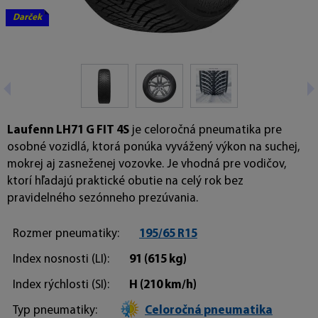
Darček
Laufenn LH71 G FIT 4S
je celoročná pneumatika pre
osobné vozidlá, ktorá ponúka vyvážený výkon na suchej,
mokrej aj zasneženej vozovke. Je vhodná pre vodičov,
ktorí hľadajú praktické obutie na celý rok bez
pravidelného sezónneho prezúvania.
Rozmer pneumatiky:
195/65 R15
Index nosnosti (LI):
91
(615 kg)
Index rýchlosti (SI):
H
(210 km/h)
Typ pneumatiky:
Celoročná pneumatika