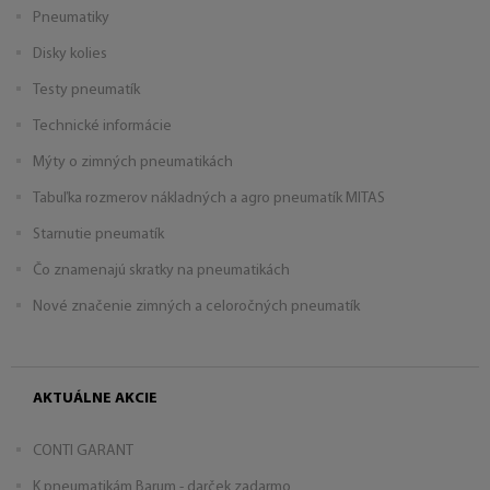
Pneumatiky
Disky kolies
Testy pneumatík
Technické informácie
Mýty o zimných pneumatikách
Tabuľka rozmerov nákladných a agro pneumatík MITAS
Starnutie pneumatík
Čo znamenajú skratky na pneumatikách
Nové značenie zimných a celoročných pneumatík
AKTUÁLNE AKCIE
CONTI GARANT
K pneumatikám Barum - darček zadarmo