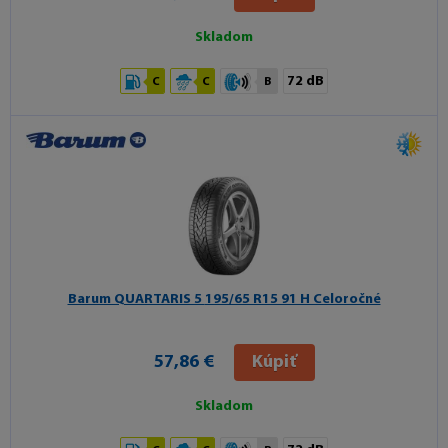
Skladom
72 dB
C
C
B
Barum QUARTARIS 5
195/65 R15 91 H Celoročné
57,86 €
Kúpiť
Skladom