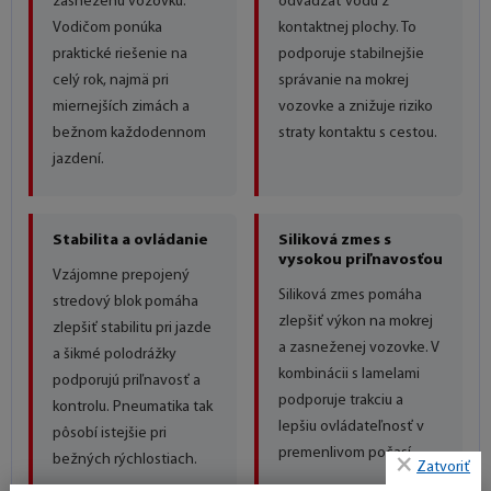
zasneženú vozovku.
odvádzať vodu z
Vodičom ponúka
kontaktnej plochy. To
praktické riešenie na
podporuje stabilnejšie
celý rok, najmä pri
správanie na mokrej
miernejších zimách a
vozovke a znižuje riziko
bežnom každodennom
straty kontaktu s cestou.
jazdení.
Stabilita a ovládanie
Siliková zmes s
vysokou priľnavosťou
Vzájomne prepojený
Siliková zmes pomáha
stredový blok pomáha
zlepšiť výkon na mokrej
zlepšiť stabilitu pri jazde
a zasneženej vozovke. V
a šikmé polodrážky
kombinácii s lamelami
podporujú priľnavosť a
podporuje trakciu a
kontrolu. Pneumatika tak
lepšiu ovládateľnosť v
pôsobí istejšie pri
premenlivom počasí.
bežných rýchlostiach.
Zatvoriť