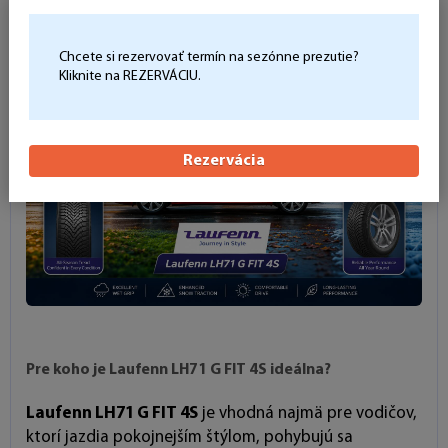
Chcete si rezervovať termín na sezónne prezutie?
Kliknite na REZERVÁCIU.
Rezervácia
Pre koho je Laufenn LH71 G FIT 4S ideálna?
Laufenn LH71 G FIT 4S
je vhodná najmä pre vodičov,
ktorí jazdia pokojnejším štýlom, pohybujú sa