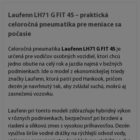
Laufenn LH71 G FIT 4S – praktická
celoročná pneumatika pre meniace sa
počasie
Celoročná pneumatika
Laufenn LH71 G FIT 4S
je
určená pre vodičov osobných vozidiel, ktorí chcú
jedno obutie na celý rok a jazdia najmä v bežných
podmienkach. Ide o model z ekonomickejšej triedy
značky Laufenn, ktorá patrí pod Hankook, pričom
dezén je navrhnutý tak, aby zvládal suchú, mokrú aj
zasneženú vozovku.
Laufenn pri tomto modeli zdôrazňuje hybridný výkon
v rôznych podmienkach, bezpečnosť pri brzdení a
riadení a silikovú zmes s vysokou priľnavosťou. Dezén
využíva širšie vodné drážky na rýchlejší odvod vody,