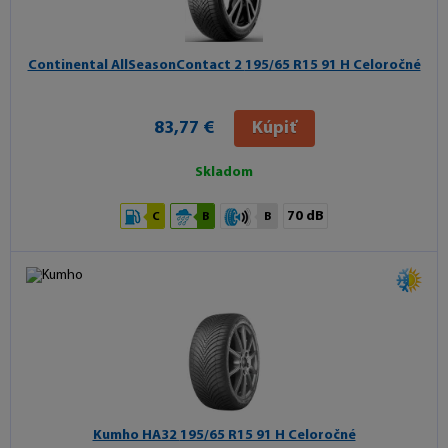
Continental AllSeasonContact 2
195/65 R15 91 H Celoročné
83,77 €
Kúpiť
Skladom
70 dB
C
B
B
Kumho HA32
195/65 R15 91 H Celoročné