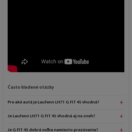
Často kladené otázky
Pre aké autá je Laufenn LH71 G FIT 4S vhodná?
Je Laufenn LH71 G FIT 4S vhodná aj na sneh?
Je G FIT 4S dobrá voľba namiesto prezúvania?