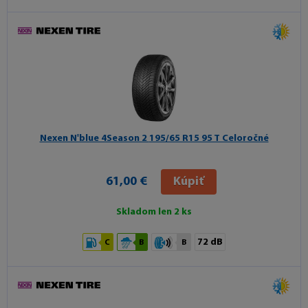
Nexen N'blue 4Season 2
195/65 R15 95 T Celoročné
61,00 €
Kúpiť
Skladom len 2 ks
72 dB
C
B
B