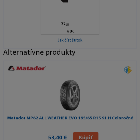
72
dB
B
A
C
Jak číst štítok
Alternatívne produkty
Matador MP62 ALL WEATHER EVO
195/65 R15 91 H Celoročné
53,40 €
Kúpiť