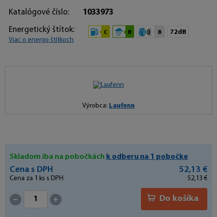
Katalógové číslo:
1033973
Energetický štítok:
72dB
C
B
B
Viac o energo štítkoch
Výrobca:
Laufenn
Skladom iba na pobočkách
k odberu na 1 pobočke
Cena s DPH
52,13 €
Cena za
1
ks s DPH
52,13 €
Do košíka