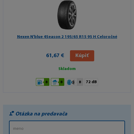
Nexen N'blue 4Season 2
195/65 R15 95 H Celoročné
61,67 €
Kúpiť
Skladom
72 dB
B
B
B
Otázka na predavača