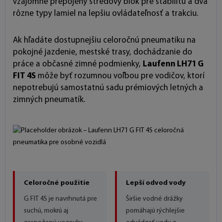
vzájomne prepojený stredový blok pre stabilitu a dva
rôzne typy lamiel na lepšiu ovládateľnosť a trakciu.
Ak hľadáte dostupnejšiu celoročnú pneumatiku na
pokojné jazdenie, mestské trasy, dochádzanie do
práce a občasné zimné podmienky,
Laufenn LH71 G
FIT 4S
môže byť rozumnou voľbou pre vodičov, ktorí
nepotrebujú samostatnú sadu prémiových letných a
zimných pneumatík.
Celoročné použitie
Lepší odvod vody
G FIT 4S je navrhnutá pre
Širšie vodné drážky
suchú, mokrú aj
pomáhajú rýchlejšie