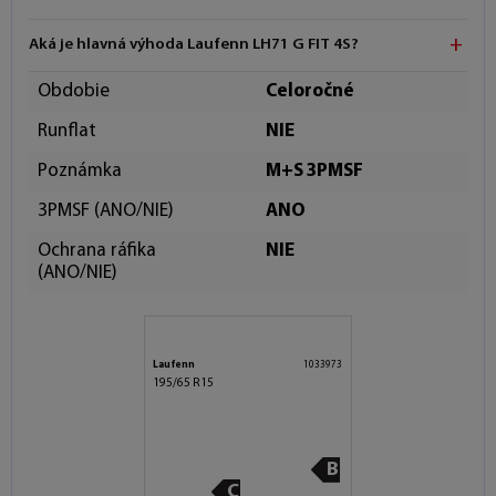
Aká je hlavná výhoda Laufenn LH71 G FIT 4S?
Obdobie
Celoročné
Runflat
NIE
Poznámka
M+S 3PMSF
3PMSF (ANO/NIE)
ANO
Ochrana ráfika
NIE
(ANO/NIE)
Laufenn
1033973
195/65 R15
B
C