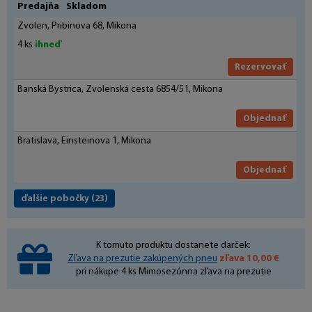
Predajňa
Skladom
Zvolen, Pribinova 68, Mikona
4 ks
ihneď
Rezervovať
Banská Bystrica, Zvolenská cesta 6854/51, Mikona
Objednať
Bratislava, Einsteinova 1, Mikona
Objednať
ďalšie pobočky
(23)
K tomuto produktu dostanete darček:
Zľava na prezutie zakúpených pneu
zľava 10,00 €
pri nákupe 4 ks Mimosezónna zľava na prezutie