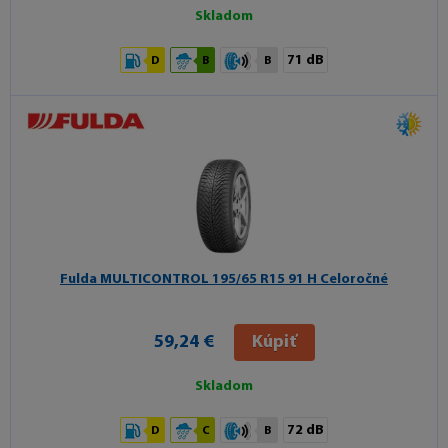
Skladom
71 dB
D
B
B
Fulda MULTICONTROL
195/65 R15 91 H Celoročné
59,24 €
Kúpiť
Skladom
72 dB
D
C
B