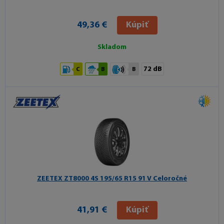
49,36 €
Kúpiť
Skladom
72 dB
C
B
B
ZEETEX ZT8000 4S
195/65 R15 91 V Celoročné
41,91 €
Kúpiť