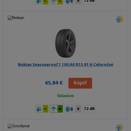
72 dB
C
C
B
Nokian Seasonproof 1
195/65 R15 91 H Celoročné
65,84 €
Kúpiť
Skladom
72 dB
C
B
B