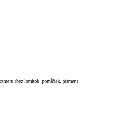
ozmeru (bez lomítok, pomĺčiek, písmen)