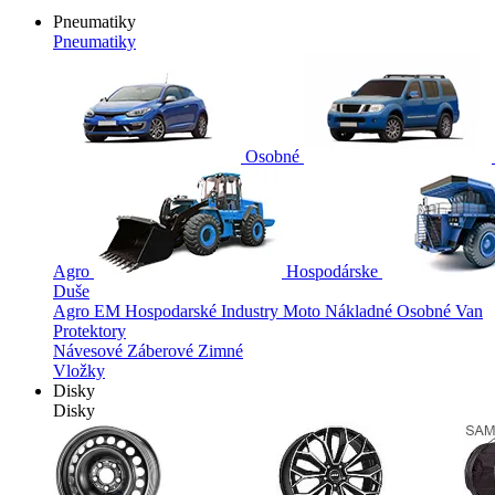
Pneumatiky
Pneumatiky
Osobné
Agro
Hospodárske
Duše
Agro
EM
Hospodarské
Industry
Moto
Nákladné
Osobné
Van
Protektory
Návesové
Záberové
Zimné
Vložky
Disky
Disky