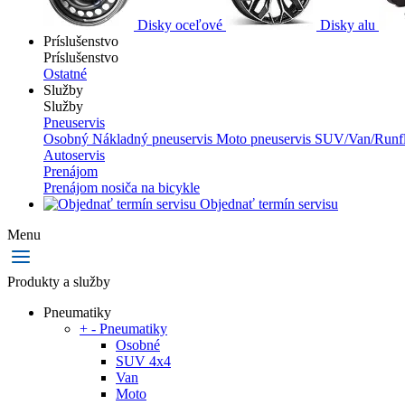
Disky oceľové
Disky alu
Príslušenstvo
Príslušenstvo
Ostatné
Služby
Služby
Pneuservis
Osobný
Nákladný pneuservis
Moto pneuservis
SUV/Van/Runfl
Autoservis
Prenájom
Prenájom nosiča na bicykle
Objednať termín servisu
Menu
Produkty a služby
Pneumatiky
+
-
Pneumatiky
Osobné
SUV 4x4
Van
Moto