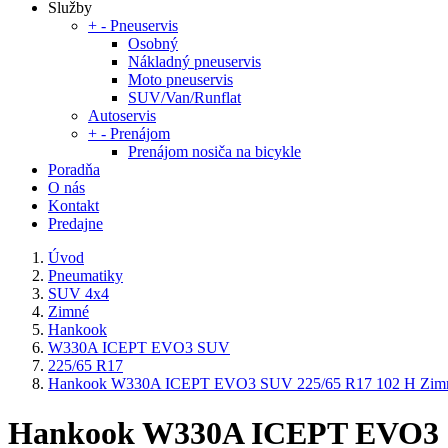
Služby
+
-
Pneuservis
Osobný
Nákladný pneuservis
Moto pneuservis
SUV/Van/Runflat
Autoservis
+
-
Prenájom
Prenájom nosiča na bicykle
Poradňa
O nás
Kontakt
Predajne
Úvod
Pneumatiky
SUV 4x4
Zimné
Hankook
W330A ICEPT EVO3 SUV
225/65 R17
Hankook W330A ICEPT EVO3 SUV 225/65 R17 102 H Zim
Hankook W330A ICEPT EVO3 S