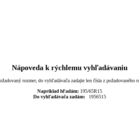
Nápoveda k rýchlemu vyhľadávaniu
požadovaný rozmer, do vyhľadávača zadajte len čísla z požadovaného r
Napríklad hľadám:
195/65R15
Do vyhľadávača zadám:
1956515