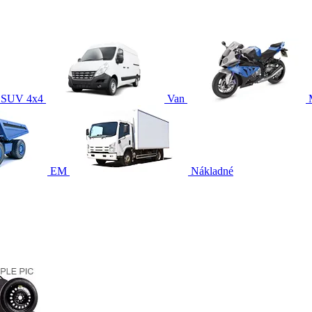
SUV 4x4
Van
EM
Nákladné