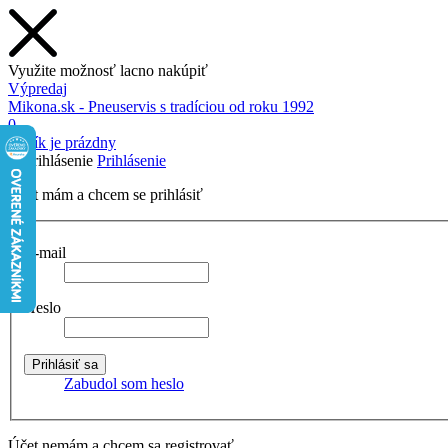
Využite možnosť lacno nakúpiť
Výpredaj
Mikona.sk - Pneuservis s tradíciou od roku 1992
0
Košík je prázdny
Prihlásenie
Účet mám a chcem se prihlásiť
E-mail
Heslo
Zabudol som heslo
Účet nemám a chcem sa registrovať