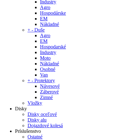
Industry
Agro
Hospodárske
EM
Nákladné
+
-
Duše
Agro
EM
Hospodarské
Industry
Moto
Nákladné
Osobné
Van
+
-
Protektory
Návesové
Záberové
Zimné
Vložky
Disky
Disky oceľové
Disky alu
Dojazdové kolesá
Príslušenstvo
Ostatné