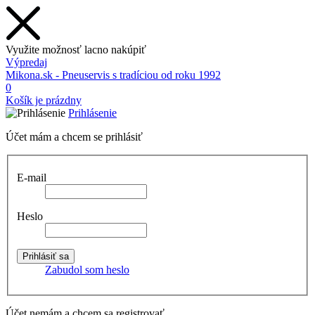
Využite možnosť lacno nakúpiť
Výpredaj
Mikona.sk - Pneuservis s tradíciou od roku 1992
0
Košík je prázdny
Prihlásenie
Účet mám a chcem se prihlásiť
E-mail
Heslo
Zabudol som heslo
Účet nemám a chcem sa registrovať