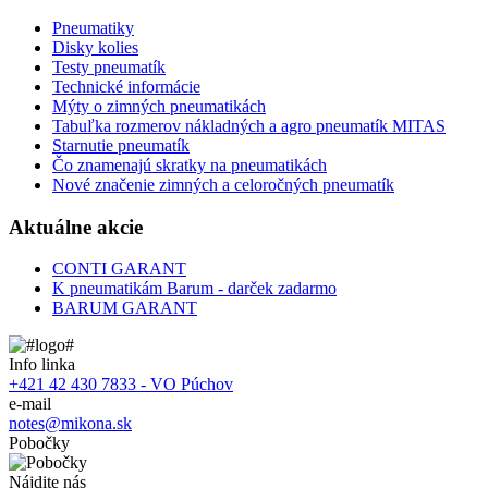
Pneumatiky
Disky kolies
Testy pneumatík
Technické informácie
Mýty o zimných pneumatikách
Tabuľka rozmerov nákladných a agro pneumatík MITAS
Starnutie pneumatík
Čo znamenajú skratky na pneumatikách
Nové značenie zimných a celoročných pneumatík
Aktuálne akcie
CONTI GARANT
K pneumatikám Barum - darček zadarmo
BARUM GARANT
Info linka
+421 42 430 7833 - VO Púchov
e-mail
notes@mikona.sk
Pobočky
Nájdite nás