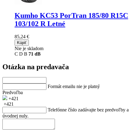
Kumho KC53 PorTran
185/80 R15C
103/102 R Letné
85,24 €
Kúpiť
Nie je skladom
C
D
B
71 dB
Otázka na predavača
Formát emailu nie je platný
Predvoľba
+421
+421
Telefónne číslo zadávajte bez predvoľby a
úvodnej nuly.