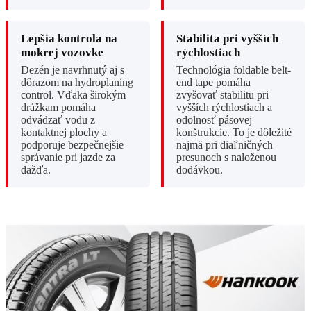
Lepšia kontrola na
Stabilita pri vyšších
mokrej vozovke
rýchlostiach
Dezén je navrhnutý aj s
Technológia foldable belt-
dôrazom na hydroplaning
end tape pomáha
control. Vďaka širokým
zvyšovať stabilitu pri
drážkam pomáha
vyšších rýchlostiach a
odvádzať vodu z
odolnosť pásovej
kontaktnej plochy a
konštrukcie. To je dôležité
podporuje bezpečnejšie
najmä pri diaľničných
správanie pri jazde za
presunoch s naloženou
dažďa.
dodávkou.