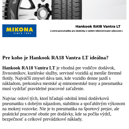
Pre koho je Hankook RA18 Vantra LT ideálna?
Hankook RA18 Vantra LT
je vhodná pre vodičov dodávok,
živnostníkov, kuriérske služby, servisné vozidlá aj menšie firemné
flotily. Najväčší zmysel dáva tam, kde vozidlo denne jazdí s
nákladom, prekonáva mestské aj mimomestské trasy a pneumatika
musí vydržať pravidelné pracovné zaťaženie.
Najviac osloví tých, ktorí hľadajú odolnú letnú dodávkovú
pneumatiku s dobrým nájazdom, stabilitou a spoľahlivým výkonom
na mokrej vozovke. Nie je to pneumatika na športový prejav, ale
praktické pracovné obutie pre dodávky, kde sa počíta výdrž,
bezpečnosť a celkové prevádzkové náklady.