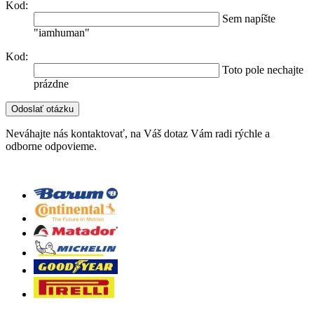
Kod:
Sem napíšte
"iamhuman"
Kod:
Toto pole nechajte
prázdne
Neváhajte nás kontaktovať, na Váš dotaz Vám radi rýchle a
odborne odpovieme.