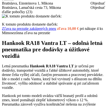
Bratislava, Einsteinova 1, Mikona
Objednať
Bratislava, Lamačská cesta 73, Mikona
Objednať
ďalšie pobočky
(23)
K tomuto produktu dostanete darček:
Zľava na prezutie zakúpených pneu
zľava 10,00 €
pri nákupe 4 ks
Mimosezónna zľava na prezutie
Hankook RA18 Vantra LT – odolná letná
pneumatika pre dodávky a úžitkové
vozidlá
Letná pneumatika
Hankook RA18 Vantra LT
je určená pre
dodávky, transportné vozidlá a ľahké úžitkové automobily, ktoré
denne čelia vyššej záťaži, častým presunom a pracovnej prevádzke.
Ide o model z radu Vantra, ktorý bol vyvinutý s dôrazom na dlhšiu
životnosť, vyššiu odolnosť a stabilné správanie aj pri zaťaženom
vozidle.
Hankook pri tomto modeli uvádza väčší hranatý profil a odolnú
zmes, ktoré pomáhajú zlepšiť kilometrový výkon o 12 %.
Pneumatika zároveň využíva konštrukčné riešenia na zvýšenie