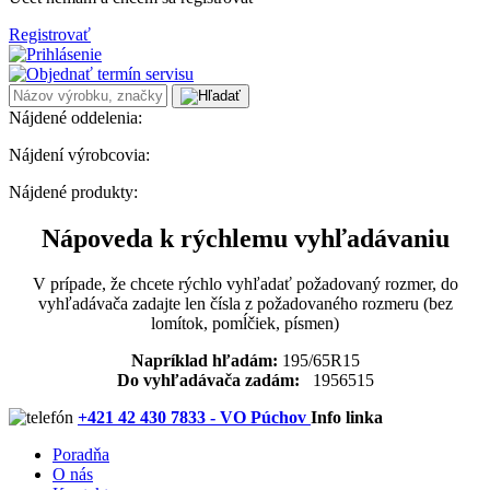
Registrovať
Nájdené oddelenia:
Nájdení výrobcovia:
Nájdené produkty:
Nápoveda k rýchlemu vyhľadávaniu
V prípade, že chcete rýchlo vyhľadať požadovaný rozmer, do
vyhľadávača zadajte len čísla z požadovaného rozmeru (bez
lomítok, pomĺčiek, písmen)
Napríklad hľadám:
195/65R15
Do vyhľadávača zadám:
1956515
+421 42 430 7833 - VO Púchov
Info linka
Poradňa
O nás