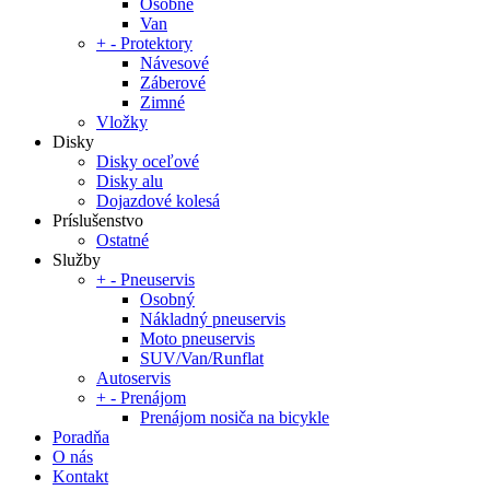
Osobné
Van
+
-
Protektory
Návesové
Záberové
Zimné
Vložky
Disky
Disky oceľové
Disky alu
Dojazdové kolesá
Príslušenstvo
Ostatné
Služby
+
-
Pneuservis
Osobný
Nákladný pneuservis
Moto pneuservis
SUV/Van/Runflat
Autoservis
+
-
Prenájom
Prenájom nosiča na bicykle
Poradňa
O nás
Kontakt