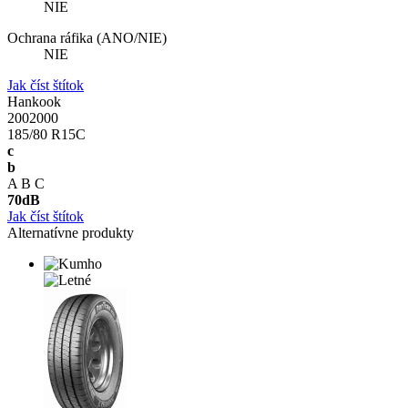
NIE
Ochrana ráfika (ANO/NIE)
NIE
Jak číst štítok
Hankook
2002000
185/80 R15C
c
b
A
B
C
70
dB
Jak číst štítok
Alternatívne produkty