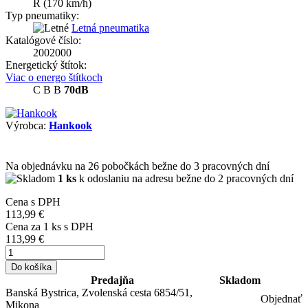
R
(170 km/h)
Typ pneumatiky:
Letná pneumatika
Katalógové číslo:
2002000
Energetický štítok:
Viac o energo štítkoch
C
B
B
70dB
Výrobca:
Hankook
Na objednávku
na 26 pobočkách
bežne do 3 pracovných dní
1 ks
k odoslaniu na adresu bežne do 2 pracovných dní
Cena s DPH
113,99 €
Cena za
1
ks s DPH
113,99 €
Do košíka
Predajňa
Skladom
Banská Bystrica, Zvolenská cesta 6854/51,
Objednať
Mikona