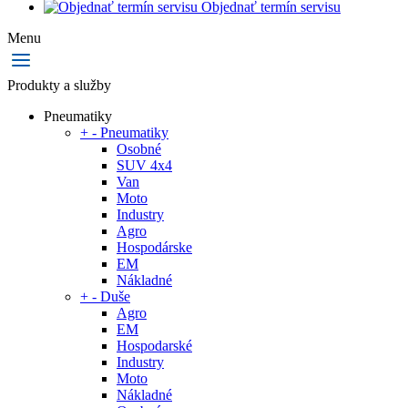
Objednať termín servisu
Menu
Produkty a služby
Pneumatiky
+
-
Pneumatiky
Osobné
SUV 4x4
Van
Moto
Industry
Agro
Hospodárske
EM
Nákladné
+
-
Duše
Agro
EM
Hospodarské
Industry
Moto
Nákladné