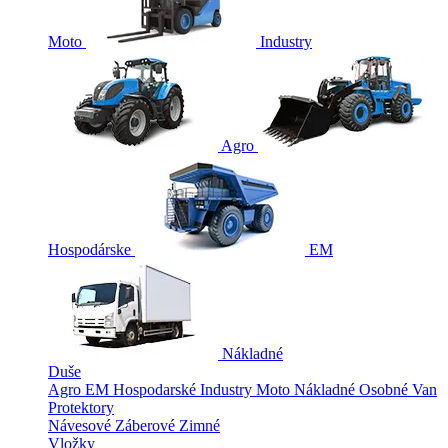
Moto
Industry
Agro
Hospodárske
EM
Nákladné
Duše
Agro
EM
Hospodarské
Industry
Moto
Nákladné
Osobné
Van
Protektory
Návesové
Záberové
Zimné
Vložky