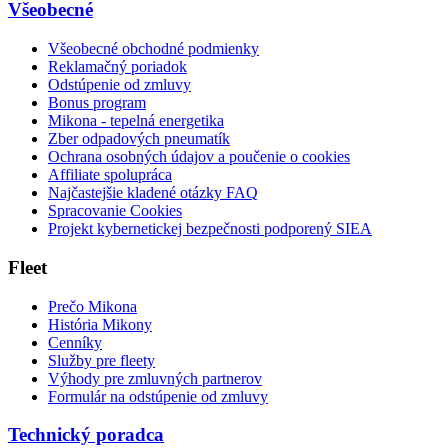
Všeobecné
Všeobecné obchodné podmienky
Reklamačný poriadok
Odstúpenie od zmluvy
Bonus program
Mikona - tepelná energetika
Zber odpadových pneumatík
Ochrana osobných údajov a poučenie o cookies
Affiliate spolupráca
Najčastejšie kladené otázky FAQ
Spracovanie Cookies
Projekt kybernetickej bezpečnosti podporený SIEA
Fleet
Prečo Mikona
História Mikony
Cenníky
Služby pre fleety
Výhody pre zmluvných partnerov
Formulár na odstúpenie od zmluvy
Technický poradca