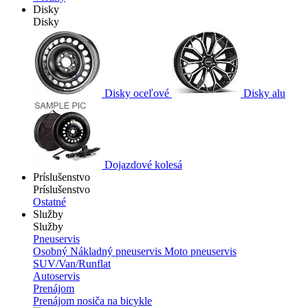
Disky
Disky
Disky oceľové
Disky alu
Dojazdové kolesá
Príslušenstvo
Príslušenstvo
Ostatné
Služby
Služby
Pneuservis
Osobný
Nákladný pneuservis
Moto pneuservis
SUV/Van/Runflat
Autoservis
Prenájom
Prenájom nosiča na bicykle