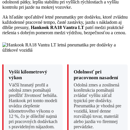
odolnosti pätky, lepšiu stabilitu pri vyšších rýchlostiach a vyššiu
kontrolu pri jazde na mokrej vozovke.
Ak hľadáte spoľahlivé letné pneumatiky pre dodávku, ktoré zvládnu
každodenné pracovné tempo, časté zastávky, jazdu s nákladom aj
dlhšie presuny,
Hankook RA18 Vantra LT
patrí medzi praktické
riešenia s dobrým pomerom medzi výdržou, bezpečnosťou a cenou.
Vyšší kilometrový
Odolnosť pri
výkon
pracovnom nasadení
Väčší hranatý profil a
Odolná zmes a zosilnená
odolná zmes pomáhajú
konštrukcia pomáhajú
predĺžiť životnosť behúňa.
zvládať vyššiu záťaž
Hankook pri tomto modeli
typickú pre dodávky.
uvádza zlepšenie
Pneumatika je vhodná pre
kilometrového výkonu o
vozidlá, ktoré denne
12 %, čo je dôležité najmä
rozvážajú tovar, materiál
pri pracovných dodávkach
alebo jazdia vo firemnej
s pravidelným nájazdom.
prevádzke.