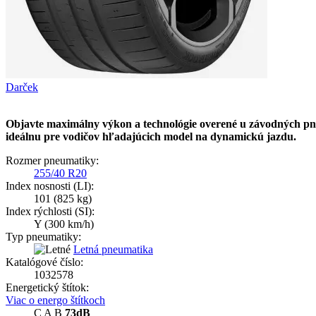
Darček
Objavte maximálny výkon a technológie overené u závodných pn
ideálnu pre vodičov hľadajúcich model na dynamickú jazdu.
Rozmer pneumatiky:
255/40 R20
Index nosnosti (LI):
101
(825 kg)
Index rýchlosti (SI):
Y
(300 km/h)
Typ pneumatiky:
Letná pneumatika
Katalógové číslo:
1032578
Energetický štítok:
Viac o energo štítkoch
C
A
B
73dB