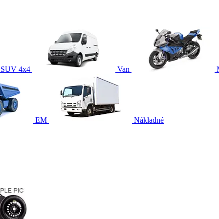
SUV 4x4
Van
EM
Nákladné