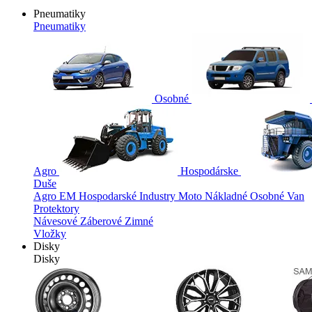
Pneumatiky
Pneumatiky
Osobné
Agro
Hospodárske
Duše
Agro
EM
Hospodarské
Industry
Moto
Nákladné
Osobné
Van
Protektory
Návesové
Záberové
Zimné
Vložky
Disky
Disky