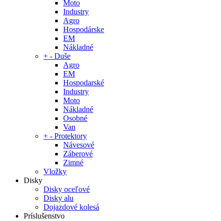
Moto
Industry
Agro
Hospodárske
EM
Nákladné
+
-
Duše
Agro
EM
Hospodarské
Industry
Moto
Nákladné
Osobné
Van
+
-
Protektory
Návesové
Záberové
Zimné
Vložky
Disky
Disky oceľové
Disky alu
Dojazdové kolesá
Príslušenstvo