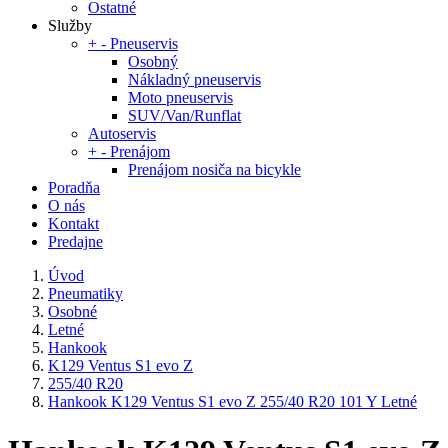
Ostatné
Služby
+
-
Pneuservis
Osobný
Nákladný pneuservis
Moto pneuservis
SUV/Van/Runflat
Autoservis
+
-
Prenájom
Prenájom nosiča na bicykle
Poradňa
O nás
Kontakt
Predajne
Úvod
Pneumatiky
Osobné
Letné
Hankook
K129 Ventus S1 evo Z
255/40 R20
Hankook K129 Ventus S1 evo Z 255/40 R20 101 Y Letné