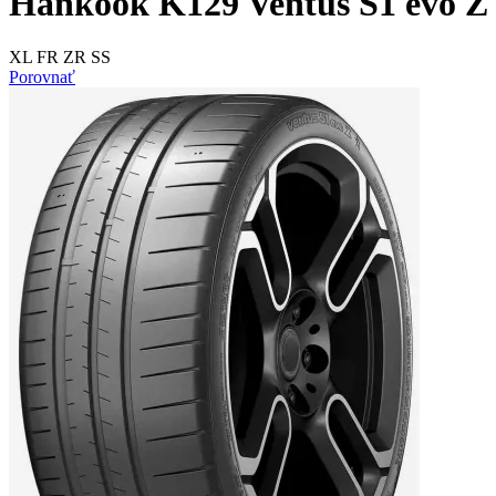
Hankook K129 Ventus S1 evo Z 
XL FR ZR SS
Porovnať