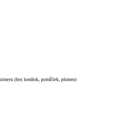
ozmeru (bez lomítok, pomĺčiek, písmen)