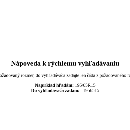
Nápoveda k rýchlemu vyhľadávaniu
požadovaný rozmer, do vyhľadávača zadajte len čísla z požadovaného r
Napríklad hľadám:
195/65R15
Do vyhľadávača zadám:
1956515