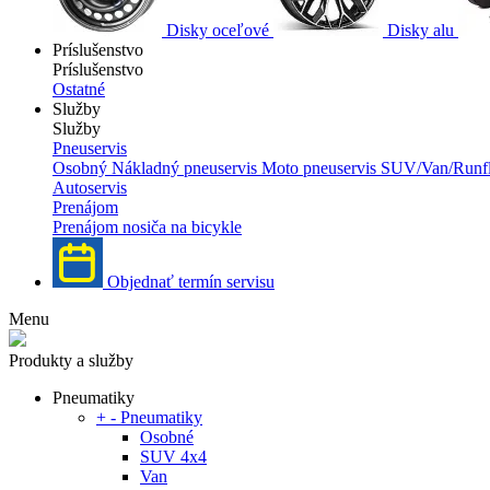
Disky oceľové
Disky alu
Príslušenstvo
Príslušenstvo
Ostatné
Služby
Služby
Pneuservis
Osobný
Nákladný pneuservis
Moto pneuservis
SUV/Van/Runfl
Autoservis
Prenájom
Prenájom nosiča na bicykle
Objednať termín servisu
Menu
Produkty a služby
Pneumatiky
+
-
Pneumatiky
Osobné
SUV 4x4
Van