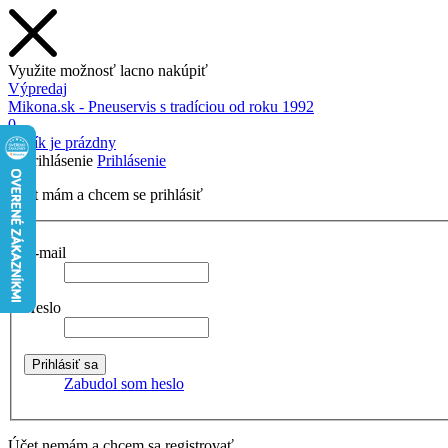
Využite možnosť lacno nakúpiť
Výpredaj
Mikona.sk - Pneuservis s tradíciou od roku 1992
0
Košík je prázdny
Prihlásenie
Účet mám a chcem se prihlásiť
E-mail
Heslo
Zabudol som heslo
Účet nemám a chcem sa registrovať