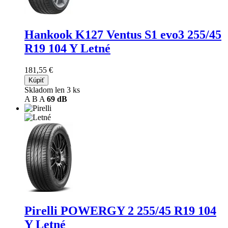
Hankook K127 Ventus S1 evo3
255/45
R19 104 Y Letné
181,55 €
Kúpiť
Skladom len 3 ks
A
B
A
69 dB
Pirelli POWERGY 2
255/45 R19 104
Y Letné