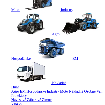
Moto
Industry
Agro
Hospodárske
EM
Nákladné
Duše
Agro
EM
Hospodarské
Industry
Moto
Nákladné
Osobné
Van
Protektory
Návesové
Záberové
Zimné
Vložky