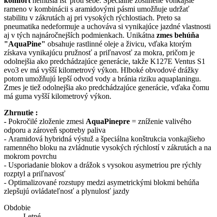
komfort
nemusia ísť proti sebe. Špeciálne zosilnené vonkajšie
rameno v kombinácii s aramidovými pásmi umožňuje udržať
stabilitu v zákrutách aj pri vysokých rýchlostiach. Preto sa
pneumatika nedeformuje a uchováva si vynikajúce jazdné vlastnosti
aj v tých najnáročnejších podmienkach. Unikátna
zmes behúňa
"AquaPine"
obsahuje rastlinné oleje a živicu, vďaka ktorým
získava vynikajúcu pružnosť a priľnavosť za mokra, pričom je
odolnejšia ako predchádzajúce generácie, takže K127E Ventus S1
evo3 ev má vyšší kilometrový výkon. Hlboké obvodové drážky
potom umožňujú lepší odvod vody a bránia riziku aquaplaningu.
Zmes je tiež odolnejšia ako predchádzajúce generácie, vďaka čomu
má guma vyšší kilometrový výkon.
Zhrnutie :
-
Pokročilé zloženie zmesi
AquaPinepre
= zníženie valivého
odporu a zároveň spotreby paliva
- Aramidová hybridná výstuž a špeciálna konštrukcia vonkajšieho
ramenného bloku na zvládnutie vysokých rýchlostí v zákrutách a na
mokrom povrchu
- Usporiadanie blokov a drážok s vysokou asymetriou pre rýchly
rozptyl a priľnavosť
- Optimalizované rozstupy medzi asymetrickými blokmi behúňa
zlepšujú ovládateľnosť a plynulosť jazdy
Obdobie
Letné