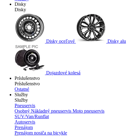
Disky
Disky
Disky oceľové
Disky alu
Dojazdové kolesá
Príslušenstvo
Príslušenstvo
Ostatné
Služby
Služby
Pneuservis
Osobný
Nákladný pneuservis
Moto pneuservis
SUV/Van/Runflat
Autoservis
Prenájom
Prenájom nosiča na bicykle