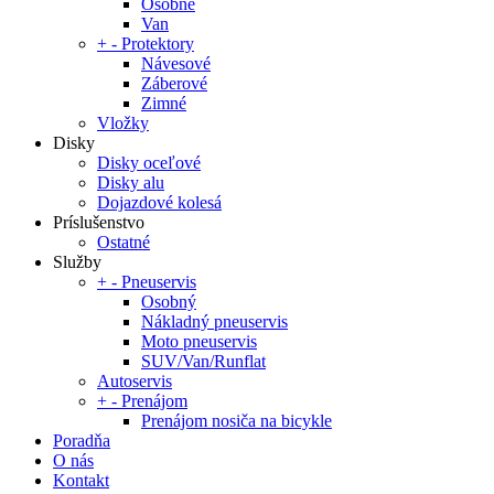
Osobné
Van
+
-
Protektory
Návesové
Záberové
Zimné
Vložky
Disky
Disky oceľové
Disky alu
Dojazdové kolesá
Príslušenstvo
Ostatné
Služby
+
-
Pneuservis
Osobný
Nákladný pneuservis
Moto pneuservis
SUV/Van/Runflat
Autoservis
+
-
Prenájom
Prenájom nosiča na bicykle
Poradňa
O nás
Kontakt