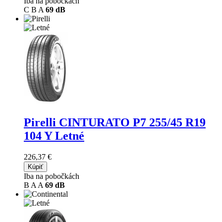
Iba na pobočkách
C
B
A
69 dB
Pirelli CINTURATO P7
255/45 R19
104 Y Letné
226,37 €
Kúpiť
Iba na pobočkách
B
A
A
69 dB