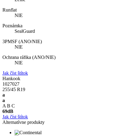
Runflat
NIE
Poznámka
SealGuard
3PMSF (ANO/NIE)
NIE
Ochrana ráfika (ANO/NIE)
NIE
Jak číst štítok
Hankook
1027027
255/45 R19
a
a
A
B
C
69
dB
Jak číst štítok
Alternatívne produkty