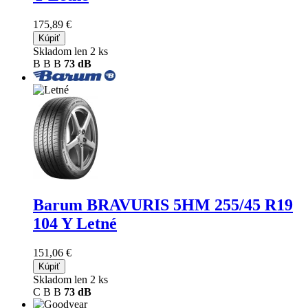
175,89 €
Kúpiť
Skladom len 2 ks
B
B
B
73 dB
Barum BRAVURIS 5HM
255/45 R19
104 Y Letné
151,06 €
Kúpiť
Skladom len 2 ks
C
B
B
73 dB