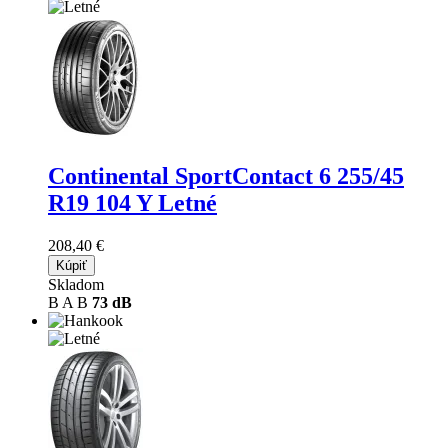
Continental SportContact 6
255/45
R19 104 Y Letné
208,40 €
Kúpiť
Skladom
B
A
B
73 dB