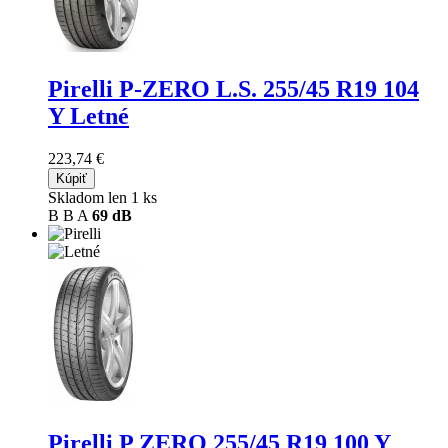
Pirelli P-ZERO L.S.
255/45 R19 104
Y Letné
223,74 €
Kúpiť
Skladom len 1 ks
B
B
A
69 dB
Pirelli P ZERO
255/45 R19 100 Y