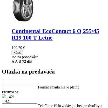
Continental EcoContact 6 Q
255/45
R19 100 T Letné
199,70 €
Kúpiť
Iba na pobočkách
A
A
B
72 dB
Otázka na predavača
Formát emailu nie je platný
Predvoľba
+421
+421
Telefónne číslo zadávajte bez predvoľby a