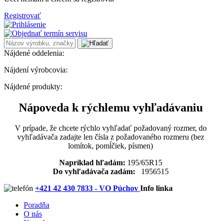
Registrovať
Nájdené oddelenia:
Nájdení výrobcovia:
Nájdené produkty:
Nápoveda k rýchlemu vyhľadávaniu
V prípade, že chcete rýchlo vyhľadať požadovaný rozmer, do
vyhľadávača zadajte len čísla z požadovaného rozmeru (bez
lomítok, pomĺčiek, písmen)
Napríklad hľadám:
195/65R15
Do vyhľadávača zadám:
1956515
+421 42 430 7833 - VO Púchov
Info linka
Poradňa
O nás