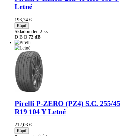
Letné
193,74 €
Kúpiť
Skladom len 2 ks
D
B
B
72 dB
Pirelli P-ZERO (PZ4) S.C.
255/45
R19 104 Y Letné
212,03 €
Kúpiť