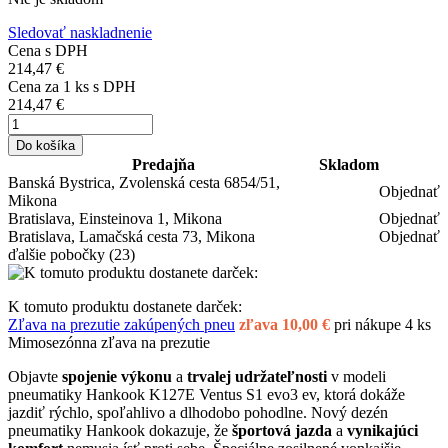
Sledovať naskladnenie
Cena s DPH
214,47 €
Cena za
1
ks s DPH
214,47 €
Do košíka
Predajňa
Skladom
Banská Bystrica, Zvolenská cesta 6854/51,
Objednať
Mikona
Bratislava, Einsteinova 1, Mikona
Objednať
Bratislava, Lamačská cesta 73, Mikona
Objednať
ďalšie pobočky
(23)
K tomuto produktu dostanete darček:
Zľava na prezutie zakúpených pneu
zľava 10,00 €
pri nákupe 4 ks
Mimosezónna zľava na prezutie
Objavte
spojenie výkonu
a
trvalej udržateľnosti
v modeli
pneumatiky Hankook K127E Ventus S1 evo3 ev, ktorá dokáže
jazdiť rýchlo, spoľahlivo a dlhodobo pohodlne. Nový dezén
pneumatiky Hankook dokazuje, že
športová jazda
a
vynikajúci