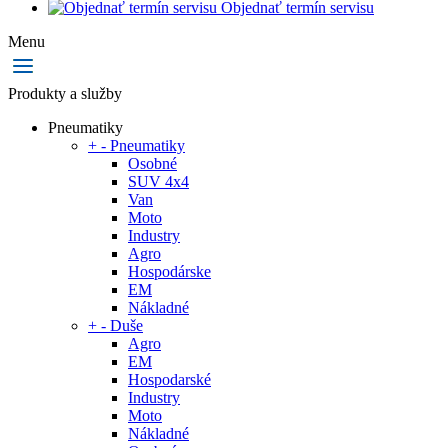
Objednať termín servisu
Menu
Produkty a služby
Pneumatiky
+
-
Pneumatiky
Osobné
SUV 4x4
Van
Moto
Industry
Agro
Hospodárske
EM
Nákladné
+
-
Duše
Agro
EM
Hospodarské
Industry
Moto
Nákladné