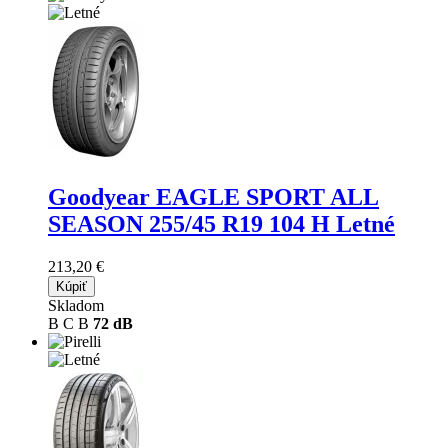
Goodyear EAGLE SPORT ALL
SEASON
255/45 R19 104 H Letné
213,20 €
Kúpiť
Skladom
B
C
B
72 dB