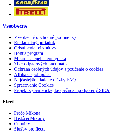
Všeobecné
Všeobecné obchodné podmienky
Reklamačný poriadok
Odstúpenie od zmluvy
Bonus program
Mikona - tepelná energetika
Zber odpadových pneumatík
Ochrana osobných údajov a poučenie o cookies
Affiliate spolupráca
Najčastejšie kladené otázky FAQ
Spracovanie Cookies
Projekt kybernetickej bezpečnosti podporený SIEA
Fleet
Prečo Mikona
História Mikony
Cenníky
Služby pre fleety