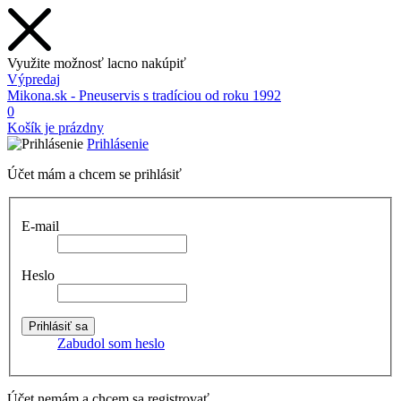
Využite možnosť lacno nakúpiť
Výpredaj
Mikona.sk - Pneuservis s tradíciou od roku 1992
0
Košík je prázdny
Prihlásenie
Účet mám a chcem se prihlásiť
E-mail
Heslo
Zabudol som heslo
Účet nemám a chcem sa registrovať