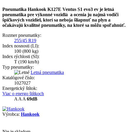
Pneumatika Hankook
K127E Ventus S1 evo3 ev
je letná
pneumatika pre výkonné vozidlá a ocenia ju najmä vodiči
špičkových vozidiel, ktorí sa neboja šliapnuť na plyn a
očakávajú kvalitné pneumatiky, na ktoré sa môžu spoľahnúť.
Rozmer pneumatiky:
255/45 R19
Index nosnosti (LI):
100
(800 kg)
Index rýchlosti (SI):
T
(190 km/h)
Typ pneumatiky:
Letná pneumatika
Katalógové číslo:
1027027
Energetický štítok:
Viac o energo štítkoch
A
A
A
69dB
Výrobca:
Hankook
Nie je skladom