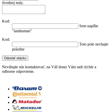
úvodnej nuly.
Kod:
Sem napíšte
"iamhuman"
Kod:
Toto pole nechajte
prázdne
Neváhajte nás kontaktovať, na Váš dotaz Vám radi rýchle a
odborne odpovieme.