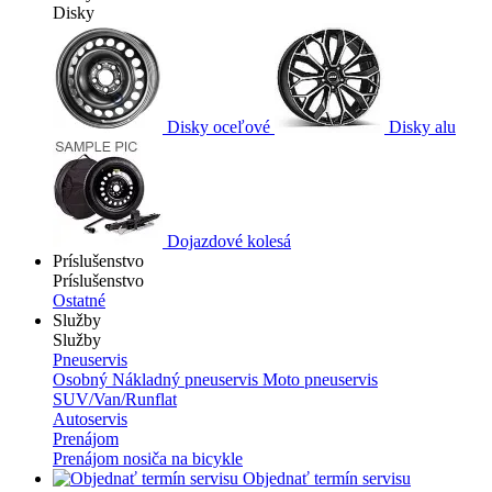
Disky
Disky oceľové
Disky alu
Dojazdové kolesá
Príslušenstvo
Príslušenstvo
Ostatné
Služby
Služby
Pneuservis
Osobný
Nákladný pneuservis
Moto pneuservis
SUV/Van/Runflat
Autoservis
Prenájom
Prenájom nosiča na bicykle
Objednať termín servisu