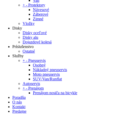
Van
+
-
Protektory
Návesové
Záberové
Zimné
Vložky
Disky
Disky oceľové
Disky alu
Dojazdové kolesá
Príslušenstvo
Ostatné
Služby
+
-
Pneuservis
Osobný
Nákladný pneuservis
Moto pneuservis
SUV/Van/Runflat
Autoservis
+
-
Prenájom
Prenájom nosiča na bicykle
Poradňa
O nás
Kontakt
Predajne