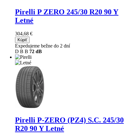
Pirelli P ZERO
245/30 R20 90 Y
Letné
304,68 €
Kúpiť
Expedujeme bežne do 2 dní
D
B
B
72 dB
Pirelli P-ZERO (PZ4) S.C.
245/30
R20 90 Y Letné