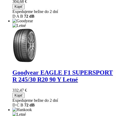
304,68 €
Kúpiť
Expedujeme bežne do 2 dní
D
A
B
72 dB
Goodyear EAGLE F1 SUPERSPORT
R
245/30 R20 90 Y Letné
332,47 €
Kúpiť
Expedujeme bežne do 2 dní
D
C
B
72 dB