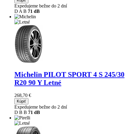
Kúpiť
Expedujeme bežne do 2 dní
D
A
B
71 dB
Michelin PILOT SPORT 4 S
245/30
R20 90 Y Letné
268,70 €
Kúpiť
Expedujeme bežne do 2 dní
D
B
B
71 dB