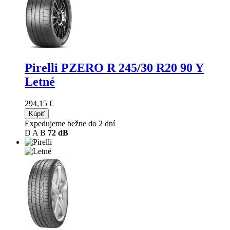
Pirelli PZERO R
245/30 R20 90 Y
Letné
294,15 €
Kúpiť
Expedujeme bežne do 2 dní
D
A
B
72 dB