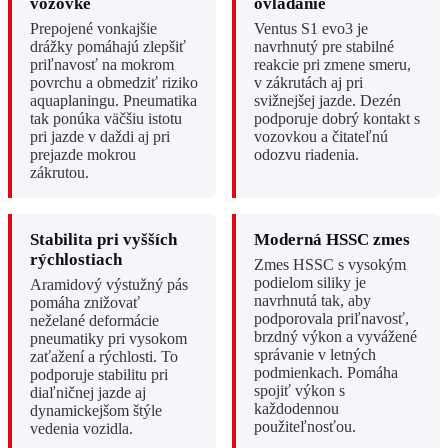
vozovke
ovládanie
Prepojené vonkajšie
Ventus S1 evo3 je
drážky pomáhajú zlepšiť
navrhnutý pre stabilné
priľnavosť na mokrom
reakcie pri zmene smeru,
povrchu a obmedziť riziko
v zákrutách aj pri
aquaplaningu. Pneumatika
svižnejšej jazde. Dezén
tak ponúka väčšiu istotu
podporuje dobrý kontakt s
pri jazde v daždi aj pri
vozovkou a čitateľnú
prejazde mokrou
odozvu riadenia.
zákrutou.
Stabilita pri vyšších
Moderná HSSC zmes
rýchlostiach
Zmes HSSC s vysokým
podielom siliky je
Aramidový výstužný pás
navrhnutá tak, aby
pomáha znižovať
podporovala priľnavosť,
neželané deformácie
brzdný výkon a vyvážené
pneumatiky pri vysokom
správanie v letných
zaťažení a rýchlosti. To
podmienkach. Pomáha
podporuje stabilitu pri
spojiť výkon s
diaľničnej jazde aj
každodennou
dynamickejšom štýle
použiteľnosťou.
vedenia vozidla.