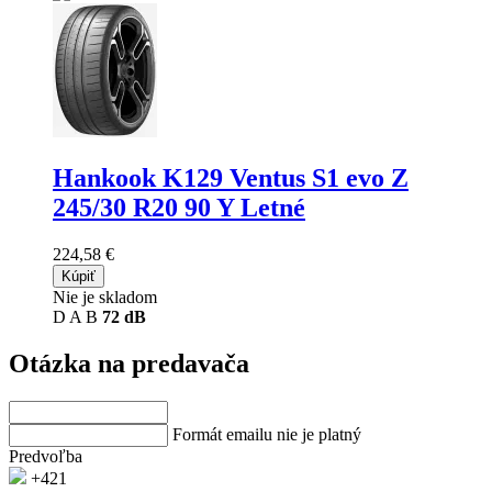
Hankook K129 Ventus S1 evo Z
245/30 R20 90 Y Letné
224,58 €
Kúpiť
Nie je skladom
D
A
B
72 dB
Otázka na predavača
Formát emailu nie je platný
Predvoľba
+421