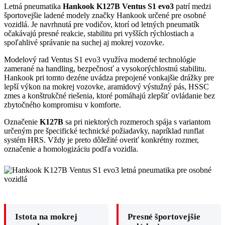
Letná pneumatika
Hankook K127B Ventus S1 evo3
patrí medzi
športovejšie ladené modely značky Hankook určené pre osobné
vozidlá. Je navrhnutá pre vodičov, ktorí od letných pneumatík
očakávajú presné reakcie, stabilitu pri vyšších rýchlostiach a
spoľahlivé správanie na suchej aj mokrej vozovke.
Modelový rad Ventus S1 evo3 využíva moderné technológie
zamerané na handling, bezpečnosť a vysokorýchlostnú stabilitu.
Hankook pri tomto dezéne uvádza prepojené vonkajšie drážky pre
lepší výkon na mokrej vozovke, aramidový výstužný pás, HSSC
zmes a konštrukčné riešenia, ktoré pomáhajú zlepšiť ovládanie bez
zbytočného kompromisu v komforte.
Označenie
K127B
sa pri niektorých rozmeroch spája s variantom
určeným pre špecifické technické požiadavky, napríklad runflat
systém HRS. Vždy je preto dôležité overiť konkrétny rozmer,
označenie a homologizáciu podľa vozidla.
Istota na mokrej
Presné športovejšie