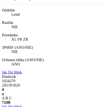
Obdobie
Letné
Runflat
NIE
Poznámka
XL FR ZR
3PMSF (ANO/NIE)
NIE
Ochrana ráfika (ANO/NIE)
ANO
Jak číst štítok
Hankook
1024279
245/30 R20
d
a
A
B
C
72
dB
Jak číst štítok