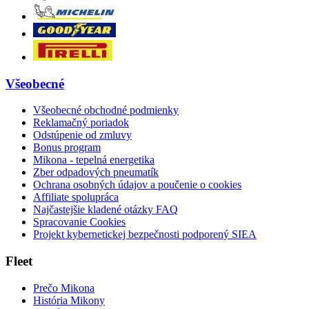
Všeobecné
Všeobecné obchodné podmienky
Reklamačný poriadok
Odstúpenie od zmluvy
Bonus program
Mikona - tepelná energetika
Zber odpadových pneumatík
Ochrana osobných údajov a poučenie o cookies
Affiliate spolupráca
Najčastejšie kladené otázky FAQ
Spracovanie Cookies
Projekt kybernetickej bezpečnosti podporený SIEA
Fleet
Prečo Mikona
História Mikony