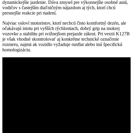
dynamickejšie jazdenie. Dáva zmysel pre výkonnejšie osobné autá,
vodičov s častejším diaľničným nájazdom aj tých, ktorí chcú
presnejšie reakcie pri riadení.
Najviac osloví motoristov, ktorí nechcú čisto komfortný dezén, ale
očakávajú istotu pri vyšších rýchlostiach, dobrý grip na mokrej
vozovke a stabilitu pri svižnejšom prejazde zákrut. Pri verzii K127B
je však vhodné skontrolovať aj konkrétne technické označenie
rozmeru, najmä ak vozidlo vyžaduje runflat alebo inú špecifickú
homologizáciu.