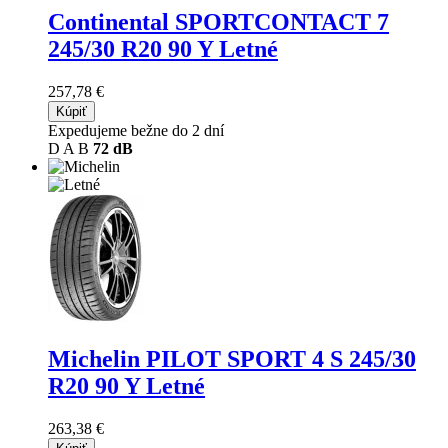
Continental SPORTCONTACT 7
245/30 R20 90 Y Letné
257,78 €
Kúpiť
Expedujeme bežne do 2 dní
D
A
B
72 dB
Michelin PILOT SPORT 4 S
245/30
R20 90 Y Letné
263,38 €