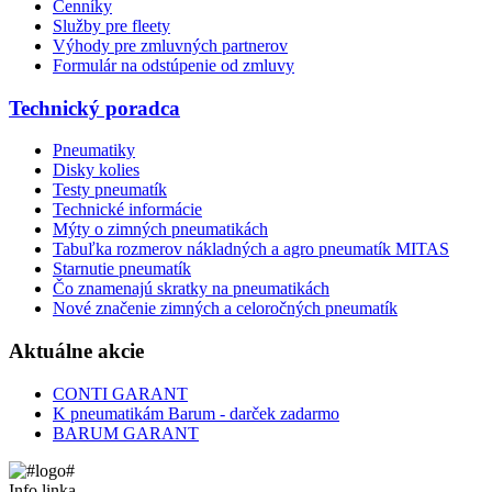
Cenníky
Služby pre fleety
Výhody pre zmluvných partnerov
Formulár na odstúpenie od zmluvy
Technický poradca
Pneumatiky
Disky kolies
Testy pneumatík
Technické informácie
Mýty o zimných pneumatikách
Tabuľka rozmerov nákladných a agro pneumatík MITAS
Starnutie pneumatík
Čo znamenajú skratky na pneumatikách
Nové značenie zimných a celoročných pneumatík
Aktuálne akcie
CONTI GARANT
K pneumatikám Barum - darček zadarmo
BARUM GARANT
Info linka