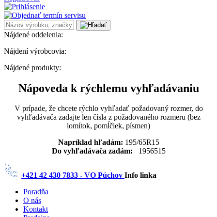
Nájdené oddelenia:
Nájdení výrobcovia:
Nájdené produkty:
Nápoveda k rýchlemu vyhľadávaniu
V prípade, že chcete rýchlo vyhľadať požadovaný rozmer, do
vyhľadávača zadajte len čísla z požadovaného rozmeru (bez
lomítok, pomĺčiek, písmen)
Napríklad hľadám:
195/65R15
Do vyhľadávača zadám:
1956515
+421 42 430 7833 - VO Púchov
Info linka
Poradňa
O nás
Kontakt