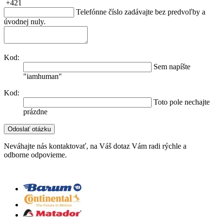
+421
Telefónne číslo zadávajte bez predvoľby a
úvodnej nuly.
Kod:
Sem napíšte
"iamhuman"
Kod:
Toto pole nechajte
prázdne
Neváhajte nás kontaktovať, na Váš dotaz Vám radi rýchle a
odborne odpovieme.