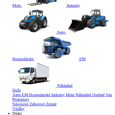
Moto
Industry
Agro
Hospodárske
EM
Nákladné
Duše
Agro
EM
Hospodarské
Industry
Moto
Nákladné
Osobné
Van
Protektory
Návesové
Záberové
Zimné
Vložky
Disky