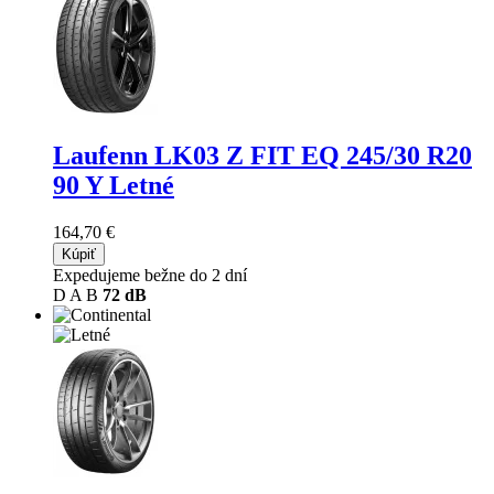
Laufenn LK03 Z FIT EQ
245/30 R20
90 Y Letné
164,70 €
Kúpiť
Expedujeme bežne do 2 dní
D
A
B
72 dB