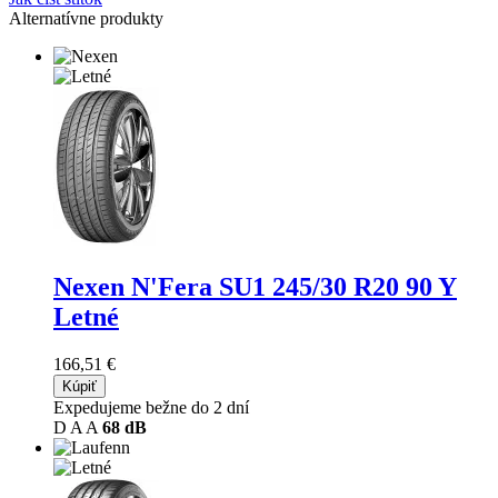
Alternatívne produkty
Nexen N'Fera SU1
245/30 R20 90 Y
Letné
166,51 €
Kúpiť
Expedujeme bežne do 2 dní
D
A
A
68 dB