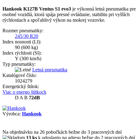
Hankook K127B Ventus S1 evo3
je výkonná letná pneumatika pre
osobné vozidlá, ktorá spája presné ovládanie, stabilitu pri vyšších
rýchlostiach a spoľahlivý výkon na mokrej vozovke.
Rozmer pneumatiky:
245/30 R20
Index nosnosti (LI):
90
(600 kg)
Index rýchlosti (SI):
Y
(300 km/h)
Typ pneumatiky:
Letná pneumatika
Katalógové číslo:
1024279
Energetický štítok:
Viac o energo štítkoch
D
A
B
72dB
Výrobca:
Hankook
Na objednávku
na 26 pobočkách
bežne do 3 pracovných dní
13 ks
k odoslaniu na adresu bežne do 2 pracovných dní