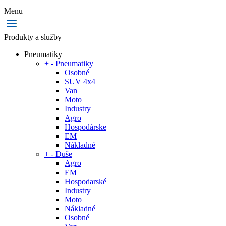
Menu
Produkty a služby
Pneumatiky
+
-
Pneumatiky
Osobné
SUV 4x4
Van
Moto
Industry
Agro
Hospodárske
EM
Nákladné
+
-
Duše
Agro
EM
Hospodarské
Industry
Moto
Nákladné
Osobné