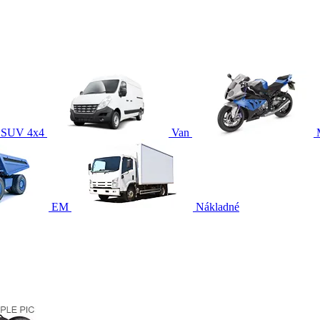
SUV 4x4
Van
EM
Nákladné