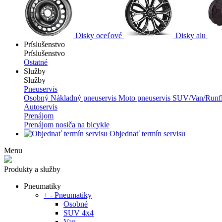
Disky oceľové
Disky alu
Príslušenstvo
Príslušenstvo
Ostatné
Služby
Služby
Pneuservis
Osobný
Nákladný pneuservis
Moto pneuservis
SUV/Van/Runfl
Autoservis
Prenájom
Prenájom nosiča na bicykle
Objednať termín servisu
Menu
Produkty a služby
Pneumatiky
+
-
Pneumatiky
Osobné
SUV 4x4
Van