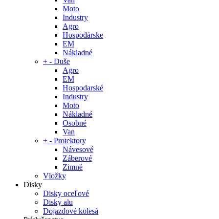
Moto
Industry
Agro
Hospodárske
EM
Nákladné
+
-
Duše
Agro
EM
Hospodarské
Industry
Moto
Nákladné
Osobné
Van
+
-
Protektory
Návesové
Záberové
Zimné
Vložky
Disky
Disky oceľové
Disky alu
Dojazdové kolesá