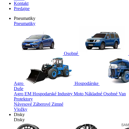
Kontakt
Predajne
Pneumatiky
Pneumatiky
Osobné
Agro
Hospodárske
Duše
Agro
EM
Hospodarské
Industry
Moto
Nákladné
Osobné
Van
Protektory
Návesové
Záberové
Zimné
Vložky
Disky
Disky