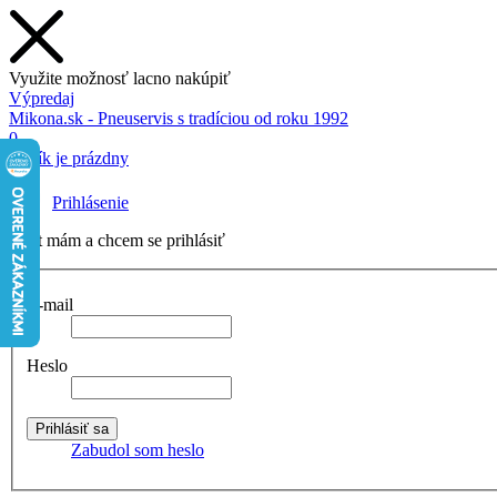
Využite možnosť lacno nakúpiť
Výpredaj
Mikona.sk - Pneuservis s tradíciou od roku 1992
0
Košík je prázdny
Prihlásenie
Účet mám a chcem se prihlásiť
E-mail
Heslo
Zabudol som heslo