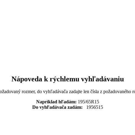
Nápoveda k rýchlemu vyhľadávaniu
požadovaný rozmer, do vyhľadávača zadajte len čísla z požadovaného r
Napríklad hľadám:
195/65R15
Do vyhľadávača zadám:
1956515