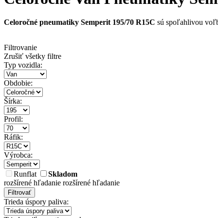
Celoročné pneumatiky Semperit 195/70 R15C
sú spoľahlivou voľbo
Filtrovanie
Zrušiť všetky filtre
Typ vozidla:
Obdobie:
Šírka:
Profil:
Ráfik:
Výrobca:
Runflat
Skladom
rozšírené hľadanie
rozšírené hľadanie
Filtrovať
Trieda úspory paliva: