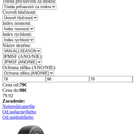
Trieda priľnavosti za mokra:
Úroveň hlučnosti:
Index nosnosti:
Index rychlosti:
Názov dezénu:
3PMSF (ANO/NIE):
Ochrana ráfika (ANO/NIE):
Cena od:
79
€
Cena do:
98
€
79.9
2
Zoradenie:
Najpredávanejšie
Od najlacnejšieho
Od najdrahšieho