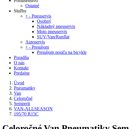
Príslušenstvo
Ostatné
Služby
+
-
Pneuservis
Osobný
Nákladný pneuservis
Moto pneuservis
SUV/Van/Runflat
Autoservis
+
-
Prenájom
Prenájom nosiča na bicykle
Poradňa
O nás
Kontakt
Predajne
Úvod
Pneumatiky
Van
Celoročné
Semperit
VAN-ALLSEASON
195/70 R15C
Celoročné Van Pneumatiky S