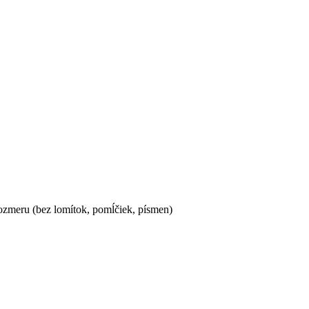
ozmeru (bez lomítok, pomĺčiek, písmen)