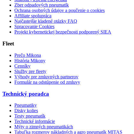
Zber odpadových pneumatík
Ochrana osobných údajov a poučenie o cookies
Affiliate spolupráca
Najčastejšie kladené otázky FAQ
Spracovanie Cookies
Projekt kybernetickej bezpečnosti podporený SIEA
Fleet
Prečo Mikona
História Mikony
Cenníky
Služby pre fleety
Výhody pre zmluvných partnerov
Formulár na odstúpenie od zmluvy
Technický poradca
Pneumatiky
Disky kolies
Testy pneumatík
Technické informácie
Mýty o zimných pneumatikách
Tabuľka rozmerov nákladných a agro pneumatík MITAS