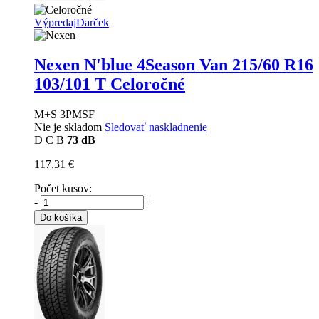
Výpredaj
Darček
Nexen N'blue 4Season Van
215/60 R16
103/101 T Celoročné
M+S 3PMSF
Nie je skladom
Sledovať naskladnenie
D
C
B
73 dB
117,31 €
Počet kusov:
-
+
Do košíka