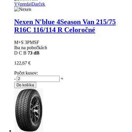
Výpredaj
Darček
Nexen N'blue 4Season Van
215/75
R16C 116/114 R Celoročné
M+S 3PMSF
Iba na pobočkách
D
C
B
73 dB
122,67 €
Počet kusov:
-
+
Do košíka