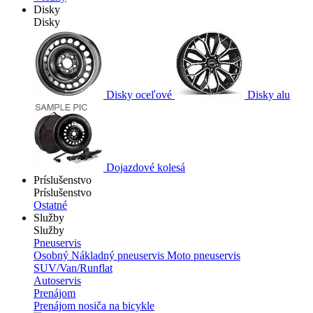
Disky
Disky
Disky oceľové
Disky alu
Dojazdové kolesá
Príslušenstvo
Príslušenstvo
Ostatné
Služby
Služby
Pneuservis
Osobný
Nákladný pneuservis
Moto pneuservis
SUV/Van/Runflat
Autoservis
Prenájom
Prenájom nosiča na bicykle