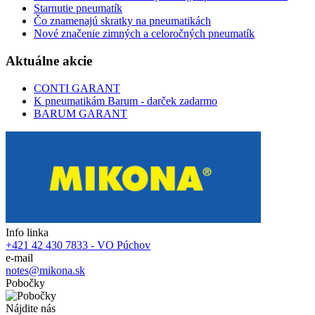
Starnutie pneumatík
Čo znamenajú skratky na pneumatikách
Nové značenie zimných a celoročných pneumatík
Aktuálne akcie
CONTI GARANT
K pneumatikám Barum - darček zadarmo
BARUM GARANT
Info linka
+421 42 430 7833 - VO Púchov
e-mail
notes@mikona.sk
Pobočky
Nájdite nás