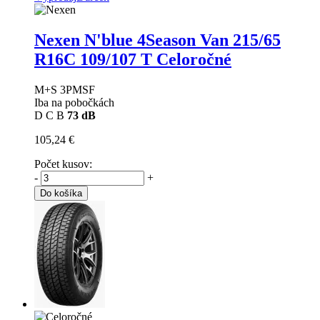
Nexen N'blue 4Season Van
215/65
R16C 109/107 T Celoročné
M+S 3PMSF
Iba na pobočkách
D
C
B
73 dB
105,24 €
Počet kusov:
-
+
Do košíka