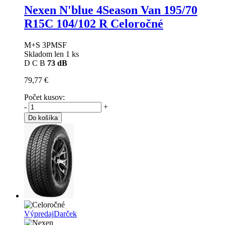
Nexen N'blue 4Season Van
195/70
R15C 104/102 R Celoročné
M+S 3PMSF
Skladom len 1 ks
D
C
B
73 dB
79,77 €
Počet kusov:
-
+
Do košíka
Výpredaj
Darček