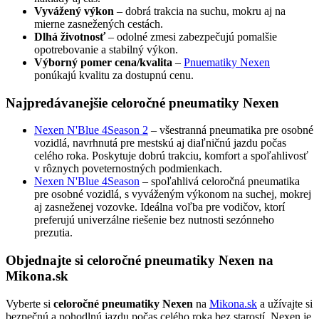
Vyvážený výkon
– dobrá trakcia na suchu, mokru aj na
mierne zasnežených cestách.
Dlhá životnosť
– odolné zmesi zabezpečujú pomalšie
opotrebovanie a stabilný výkon.
Výborný pomer cena/kvalita
–
Pnuematiky Nexen
ponúkajú kvalitu za dostupnú cenu.
Najpredávanejšie celoročné pneumatiky Nexen
Nexen N'Blue 4Season 2
– všestranná pneumatika pre osobné
vozidlá, navrhnutá pre mestskú aj diaľničnú jazdu počas
celého roka. Poskytuje dobrú trakciu, komfort a spoľahlivosť
v rôznych poveternostných podmienkach.
Nexen N'Blue 4Season
– spoľahlivá celoročná pneumatika
pre osobné vozidlá, s vyváženým výkonom na suchej, mokrej
aj zasneženej vozovke. Ideálna voľba pre vodičov, ktorí
preferujú univerzálne riešenie bez nutnosti sezónneho
prezutia.
Objednajte si celoročné pneumatiky Nexen na
Mikona.sk
Vyberte si
celoročné pneumatiky Nexen
na
Mikona.sk
a užívajte si
bezpečnú a pohodlnú jazdu počas celého roka bez starostí. Nexen je