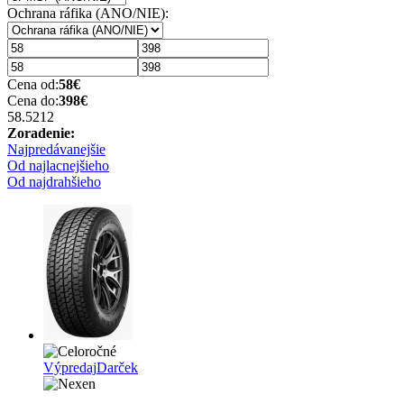
Ochrana ráfika (ANO/NIE):
Cena od:
58
€
Cena do:
398
€
58.52
12
Zoradenie:
Najpredávanejšie
Od najlacnejšieho
Od najdrahšieho
Výpredaj
Darček