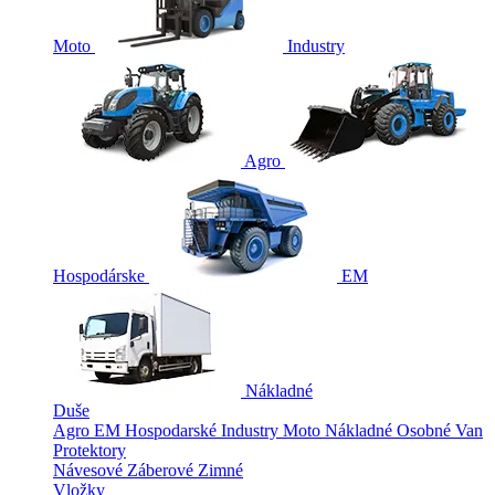
Moto
Industry
Agro
Hospodárske
EM
Nákladné
Duše
Agro
EM
Hospodarské
Industry
Moto
Nákladné
Osobné
Van
Protektory
Návesové
Záberové
Zimné
Vložky