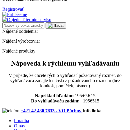
Registrovať
Nájdené oddelenia:
Nájdení výrobcovia:
Nájdené produkty:
Nápoveda k rýchlemu vyhľadávaniu
V prípade, že chcete rýchlo vyhľadať požadovaný rozmer, do
vyhľadávača zadajte len čísla z požadovaného rozmeru (bez
lomítok, pomĺčiek, písmen)
Napríklad hľadám:
195/65R15
Do vyhľadávača zadám:
1956515
+421 42 430 7833 - VO Púchov
Info linka
Poradňa
O nás