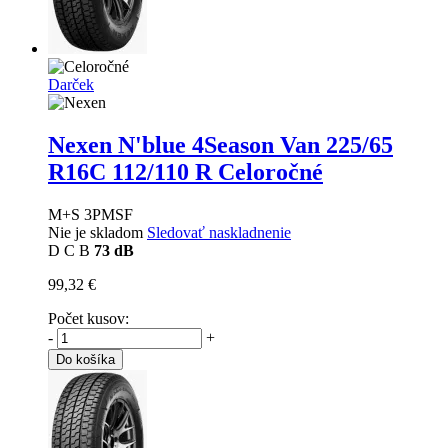
Darček
Nexen N'blue 4Season Van
225/65
R16C 112/110 R Celoročné
M+S 3PMSF
Nie je skladom
Sledovať naskladnenie
D
C
B
73 dB
99,32 €
Počet kusov:
-
+
Do košíka