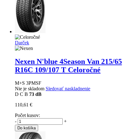
Darček
Nexen N'blue 4Season Van
215/65
R16C 109/107 T Celoročné
M+S 3PMSF
Nie je skladom
Sledovať naskladnenie
D
C
B
73 dB
110,61 €
Počet kusov:
-
+
Do košíka