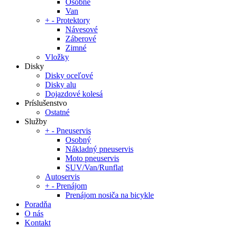
Osobné
Van
+
-
Protektory
Návesové
Záberové
Zimné
Vložky
Disky
Disky oceľové
Disky alu
Dojazdové kolesá
Príslušenstvo
Ostatné
Služby
+
-
Pneuservis
Osobný
Nákladný pneuservis
Moto pneuservis
SUV/Van/Runflat
Autoservis
+
-
Prenájom
Prenájom nosiča na bicykle
Poradňa
O nás
Kontakt