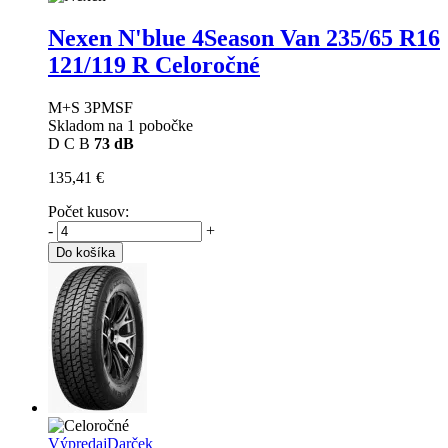
Nexen N'blue 4Season Van
235/65 R16
121/119 R Celoročné
M+S 3PMSF
Skladom na 1 pobočke
D
C
B
73 dB
135,41 €
Počet kusov:
-
+
Do košíka
Výpredaj
Darček