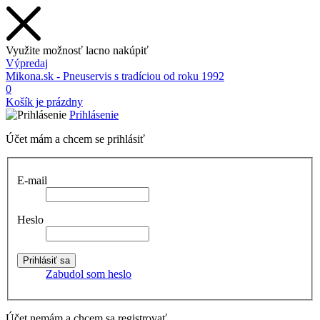
Využite možnosť lacno nakúpiť
Výpredaj
Mikona.sk - Pneuservis s tradíciou od roku 1992
0
Košík je prázdny
Prihlásenie
Účet mám a chcem se prihlásiť
E-mail
Heslo
Zabudol som heslo
Účet nemám a chcem sa registrovať