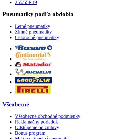
255/55R19
Pneumatiky podľa obdobia
Letné pneumatiky
Zimné pneumatiky
Celoročné pneumatiky
Všeobecné
Všeobecné obchodné podmienky
Reklamačný poriadok
Odstúpenie od zmluvy
Bonus program
Mikona - tepelná energetika