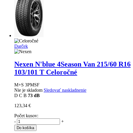
Darček
Nexen N'blue 4Season Van
215/60 R16
103/101 T Celoročné
M+S 3PMSF
Nie je skladom
Sledovať naskladnenie
D
C
B
73 dB
123,34 €
Počet kusov:
-
+
Do košíka