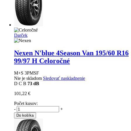
Darček
Nexen N'blue 4Season Van
195/60 R16
99/97 H Celoročné
M+S 3PMSF
Nie je skladom
Sledovať naskladnenie
D
C
B
73 dB
101,22 €
Počet kusov:
-
+
Do košíka