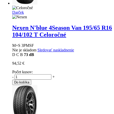
Darček
Nexen N'blue 4Season Van
195/65 R16
104/102 T Celoročné
M+S 3PMSF
Nie je skladom
Sledovať naskladnenie
D
C
B
73 dB
94,52 €
Počet kusov:
-
+
Do košíka