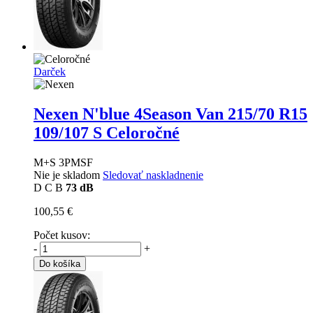
Darček
Nexen N'blue 4Season Van
215/70 R15
109/107 S Celoročné
M+S 3PMSF
Nie je skladom
Sledovať naskladnenie
D
C
B
73 dB
100,55 €
Počet kusov:
-
+
Do košíka