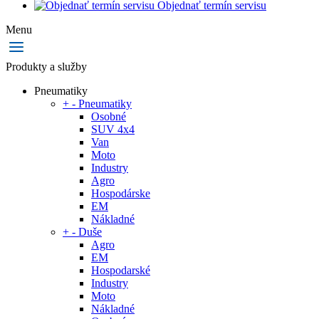
Objednať termín servisu
Menu
Produkty a služby
Pneumatiky
+
-
Pneumatiky
Osobné
SUV 4x4
Van
Moto
Industry
Agro
Hospodárske
EM
Nákladné
+
-
Duše
Agro
EM
Hospodarské
Industry
Moto
Nákladné