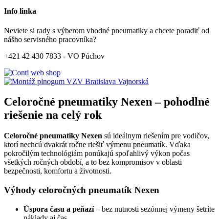
Info linka
Neviete si rady s výberom vhodné pneumatiky a chcete poradiť od
nášho servisného pracovníka?
+421 42 430 7833 - VO Púchov
Celoročné pneumatiky Nexen – pohodlné
riešenie na celý rok
Celoročné pneumatiky Nexen
sú ideálnym riešením pre vodičov,
ktorí nechcú dvakrát ročne riešiť výmenu pneumatík. Vďaka
pokročilým technológiám ponúkajú spoľahlivý výkon počas
všetkých ročných období, a to bez kompromisov v oblasti
bezpečnosti, komfortu a životnosti.
Výhody celoročných pneumatík Nexen
Úspora času a peňazí
– bez nutnosti sezónnej výmeny šetríte
náklady aj čas.