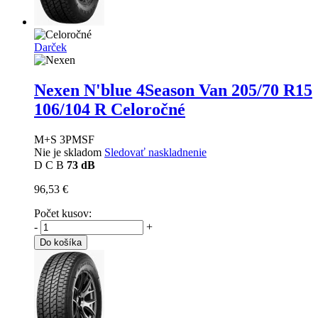
Darček
Nexen N'blue 4Season Van
205/70 R15
106/104 R Celoročné
M+S 3PMSF
Nie je skladom
Sledovať naskladnenie
D
C
B
73 dB
96,53 €
Počet kusov:
-
+
Do košíka