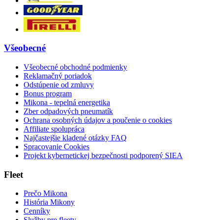
Všeobecné
Všeobecné obchodné podmienky
Reklamačný poriadok
Odstúpenie od zmluvy
Bonus program
Mikona - tepelná energetika
Zber odpadových pneumatík
Ochrana osobných údajov a poučenie o cookies
Affiliate spolupráca
Najčastejšie kladené otázky FAQ
Spracovanie Cookies
Projekt kybernetickej bezpečnosti podporený SIEA
Fleet
Prečo Mikona
História Mikony
Cenníky
Služby pre fleety