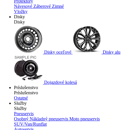
Protektory
Návesové
Záberové
Zimné
Vložky
Disky
Disky
Disky oceľové
Disky alu
Dojazdové kolesá
Príslušenstvo
Príslušenstvo
Ostatné
Služby
Služby
Pneuservis
Osobný
Nákladný pneuservis
Moto pneuservis
SUV/Van/Runflat
Autoservis