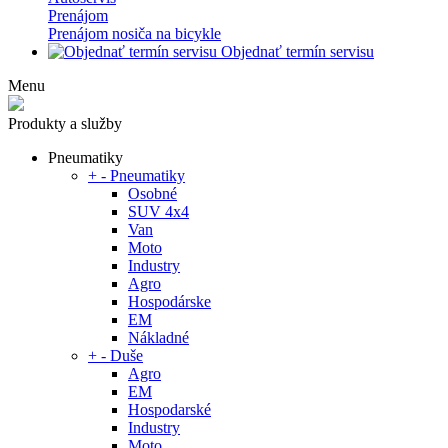
Prenájom
Prenájom nosiča na bicykle
Objednať termín servisu
Menu
Produkty a služby
Pneumatiky
+
-
Pneumatiky
Osobné
SUV 4x4
Van
Moto
Industry
Agro
Hospodárske
EM
Nákladné
+
-
Duše
Agro
EM
Hospodarské
Industry
Moto