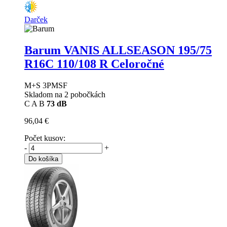
Darček
Barum VANIS ALLSEASON
195/75
R16C 110/108 R Celoročné
M+S 3PMSF
Skladom na 2 pobočkách
C
A
B
73 dB
96,04 €
Počet kusov:
-
+
Do košíka