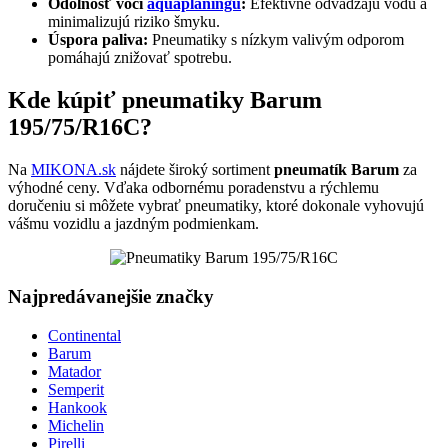
Odolnosť voči
aquaplaningu
:
Efektívne odvádzajú vodu a
minimalizujú riziko šmyku.
Úspora paliva:
Pneumatiky s nízkym valivým odporom
pomáhajú znižovať spotrebu.
Kde kúpiť pneumatiky Barum
195/75/R16C?
Na
MIKONA.sk
nájdete široký sortiment
pneumatík Barum
za
výhodné ceny. Vďaka odbornému poradenstvu a rýchlemu
doručeniu si môžete vybrať pneumatiky, ktoré dokonale vyhovujú
vášmu vozidlu a jazdným podmienkam.
Najpredávanejšie značky
Continental
Barum
Matador
Semperit
Hankook
Michelin
Pirelli