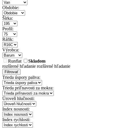
Obdobie:
Šírka:
Profil:
Ráfik:
Výrobca:
Runflat
Skladom
rozšírené hľadanie
rozšírené hľadanie
Filtrovať
Trieda úspory paliva:
Trieda priľnavosti za mokra:
Úroveň hlučnosti:
Index nosnosti:
Index rychlosti: