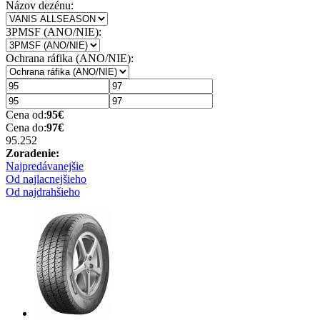
Názov dezénu:
3PMSF (ANO/NIE):
Ochrana ráfika (ANO/NIE):
Cena od:
95
€
Cena do:
97
€
95.25
2
Zoradenie:
Najpredávanejšie
Od najlacnejšieho
Od najdrahšieho