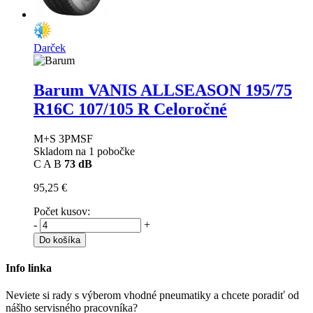
Darček
Barum VANIS ALLSEASON
195/75
R16C 107/105 R Celoročné
M+S 3PMSF
Skladom na 1 pobočke
C
A
B
73 dB
95,25 €
Počet kusov:
-
+
Do košíka
Info linka
Neviete si rady s výberom vhodné pneumatiky a chcete poradiť od
nášho servisného pracovníka?