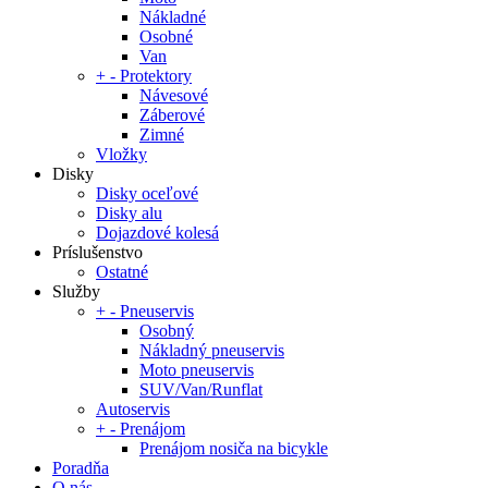
Nákladné
Osobné
Van
+
-
Protektory
Návesové
Záberové
Zimné
Vložky
Disky
Disky oceľové
Disky alu
Dojazdové kolesá
Príslušenstvo
Ostatné
Služby
+
-
Pneuservis
Osobný
Nákladný pneuservis
Moto pneuservis
SUV/Van/Runflat
Autoservis
+
-
Prenájom
Prenájom nosiča na bicykle
Poradňa
O nás