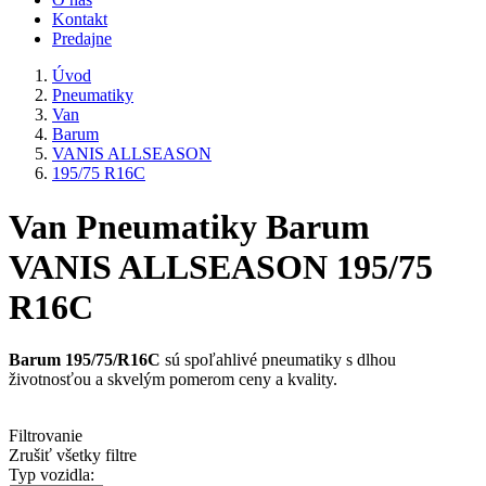
Kontakt
Predajne
Úvod
Pneumatiky
Van
Barum
VANIS ALLSEASON
195/75 R16C
Van Pneumatiky Barum
VANIS ALLSEASON 195/75
R16C
Barum 195/75/R16C
sú spoľahlivé pneumatiky s dlhou
životnosťou a skvelým pomerom ceny a kvality.
Filtrovanie
Zrušiť všetky filtre
Typ vozidla: