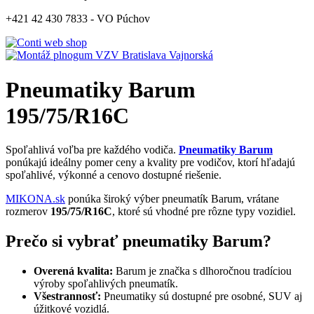
+421 42 430 7833 - VO Púchov
Pneumatiky Barum
195/75/R16C
Spoľahlivá voľba pre každého vodiča.
Pneumatiky Barum
ponúkajú ideálny pomer ceny a kvality pre vodičov, ktorí hľadajú
spoľahlivé, výkonné a cenovo dostupné riešenie.
MIKONA.sk
ponúka široký výber pneumatík Barum, vrátane
rozmerov
195/75/R16C
, ktoré sú vhodné pre rôzne typy vozidiel.
Prečo si vybrať pneumatiky Barum?
Overená kvalita:
Barum je značka s dlhoročnou tradíciou
výroby spoľahlivých pneumatík.
Všestrannosť:
Pneumatiky sú dostupné pre osobné, SUV aj
úžitkové vozidlá.