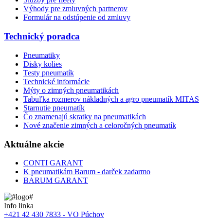
Výhody pre zmluvných partnerov
Formulár na odstúpenie od zmluvy
Technický poradca
Pneumatiky
Disky kolies
Testy pneumatík
Technické informácie
Mýty o zimných pneumatikách
Tabuľka rozmerov nákladných a agro pneumatík MITAS
Starnutie pneumatík
Čo znamenajú skratky na pneumatikách
Nové značenie zimných a celoročných pneumatík
Aktuálne akcie
CONTI GARANT
K pneumatikám Barum - darček zadarmo
BARUM GARANT
Info linka
+421 42 430 7833 - VO Púchov