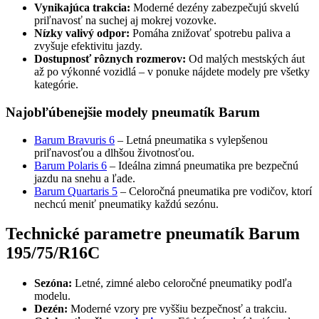
Vynikajúca trakcia:
Moderné dezény zabezpečujú skvelú
priľnavosť na suchej aj mokrej vozovke.
Nízky valivý odpor:
Pomáha znižovať spotrebu paliva a
zvyšuje efektivitu jazdy.
Dostupnosť rôznych rozmerov:
Od malých mestských áut
až po výkonné vozidlá – v ponuke nájdete modely pre všetky
kategórie.
Najobľúbenejšie modely pneumatík Barum
Barum Bravuris 6
– Letná pneumatika s vylepšenou
priľnavosťou a dlhšou životnosťou.
Barum Polaris 6
– Ideálna zimná pneumatika pre bezpečnú
jazdu na snehu a ľade.
Barum Quartaris 5
– Celoročná pneumatika pre vodičov, ktorí
nechcú meniť pneumatiky každú sezónu.
Technické parametre pneumatík Barum
195/75/R16C
Sezóna:
Letné, zimné alebo celoročné pneumatiky podľa
modelu.
Dezén:
Moderné vzory pre vyššiu bezpečnosť a trakciu.