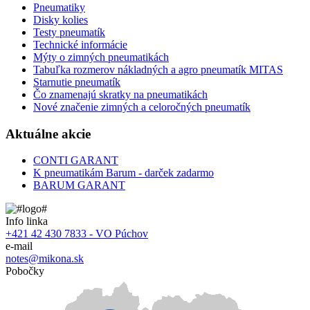
Pneumatiky
Disky kolies
Testy pneumatík
Technické informácie
Mýty o zimných pneumatikách
Tabuľka rozmerov nákladných a agro pneumatík MITAS
Starnutie pneumatík
Čo znamenajú skratky na pneumatikách
Nové značenie zimných a celoročných pneumatík
Aktuálne akcie
CONTI GARANT
K pneumatikám Barum - darček zadarmo
BARUM GARANT
Info linka
+421 42 430 7833 - VO Púchov
e-mail
notes@mikona.sk
Pobočky