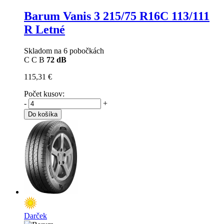
Barum Vanis 3
215/75 R16C 113/111
R Letné
Skladom na 6 pobočkách
C
C
B
72 dB
115,31 €
Počet kusov:
-
+
Do košíka
Darček