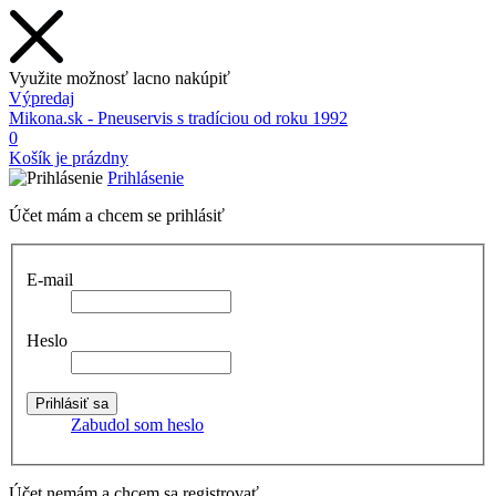
Využite možnosť lacno nakúpiť
Výpredaj
Mikona.sk - Pneuservis s tradíciou od roku 1992
0
Košík je prázdny
Prihlásenie
Účet mám a chcem se prihlásiť
E-mail
Heslo
Zabudol som heslo
Účet nemám a chcem sa registrovať