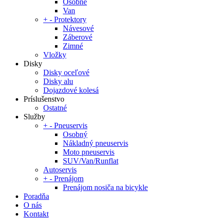
Osobné
Van
+
-
Protektory
Návesové
Záberové
Zimné
Vložky
Disky
Disky oceľové
Disky alu
Dojazdové kolesá
Príslušenstvo
Ostatné
Služby
+
-
Pneuservis
Osobný
Nákladný pneuservis
Moto pneuservis
SUV/Van/Runflat
Autoservis
+
-
Prenájom
Prenájom nosiča na bicykle
Poradňa
O nás
Kontakt