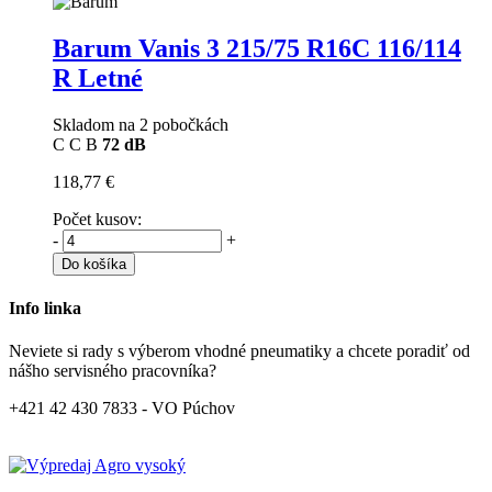
Barum Vanis 3
215/75 R16C 116/114
R Letné
Skladom na 2 pobočkách
C
C
B
72 dB
118,77 €
Počet kusov:
-
+
Do košíka
Info linka
Neviete si rady s výberom vhodné pneumatiky a chcete poradiť od
nášho servisného pracovníka?
+421 42 430 7833 - VO Púchov