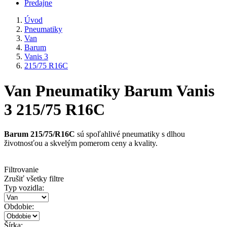
Predajne
Úvod
Pneumatiky
Van
Barum
Vanis 3
215/75 R16C
Van Pneumatiky Barum Vanis
3 215/75 R16C
Barum 215/75/R16C
sú spoľahlivé pneumatiky s dlhou
životnosťou a skvelým pomerom ceny a kvality.
Filtrovanie
Zrušiť všetky filtre
Typ vozidla:
Obdobie:
Šírka: