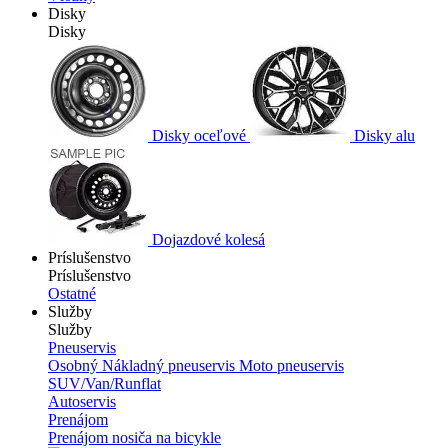
Disky
Disky
Disky oceľové
Disky alu
Dojazdové kolesá
Príslušenstvo
Príslušenstvo
Ostatné
Služby
Služby
Pneuservis
Osobný
Nákladný pneuservis
Moto pneuservis
SUV/Van/Runflat
Autoservis
Prenájom
Prenájom nosiča na bicykle