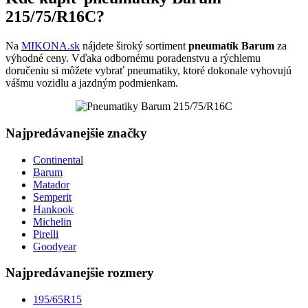
215/75/R16C?
Na
MIKONA.sk
nájdete široký sortiment
pneumatík Barum
za
výhodné ceny. Vďaka odbornému poradenstvu a rýchlemu
doručeniu si môžete vybrať pneumatiky, ktoré dokonale vyhovujú
vášmu vozidlu a jazdným podmienkam.
Najpredávanejšie značky
Continental
Barum
Matador
Semperit
Hankook
Michelin
Pirelli
Goodyear
Najpredávanejšie rozmery
195/65R15