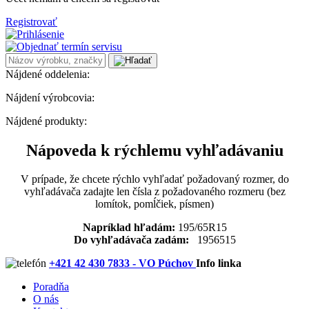
Registrovať
Nájdené oddelenia:
Nájdení výrobcovia:
Nájdené produkty:
Nápoveda k rýchlemu vyhľadávaniu
V prípade, že chcete rýchlo vyhľadať požadovaný rozmer, do
vyhľadávača zadajte len čísla z požadovaného rozmeru (bez
lomítok, pomĺčiek, písmen)
Napríklad hľadám:
195/65R15
Do vyhľadávača zadám:
1956515
+421 42 430 7833 - VO Púchov
Info linka
Poradňa
O nás