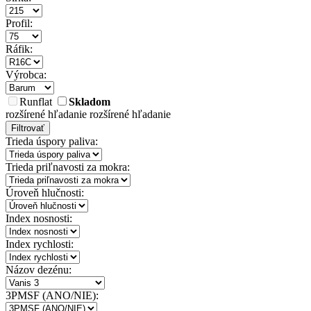
Profil:
Ráfik:
Výrobca:
Runflat
Skladom
rozšírené hľadanie
rozšírené hľadanie
Filtrovať
Trieda úspory paliva:
Trieda priľnavosti za mokra:
Úroveň hlučnosti:
Index nosnosti:
Index rychlosti:
Názov dezénu:
3PMSF (ANO/NIE):