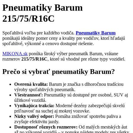
Pneumatiky Barum
215/75/R16C
Spoľahlivá voľba pre každého vodiča.
Pneumatiky Barum
ponúkajú ideálny pomer ceny a kvality pre vodičov, ktorí hľadajú
spoľahlivé, výkonné a cenovo dostupné riešenie.
MIKONA.sk
ponúka široký výber pneumatík Barum, vrátane
rozmerov
215/75/R16C
, ktoré sú vhodné pre rôzne typy vozidiel.
Prečo si vybrať pneumatiky Barum?
Overená kvalita:
Barum je značka s dlhoročnou tradíciou
výroby spoľahlivých pneumatík.
Všestrannosť:
Pneumatiky sú dostupné pre osobné, SUV aj
úžitkové vozidlá.
Vynikajúca trakcia:
Moderné dezény zabezpečujú skvelú
priľnavosť na suchej aj mokrej vozovke.
Nízky valivý odpor:
Pomáha znižovať spotrebu paliva a
zvyšuje efektivitu jazdy.
Dostupnosť rôznych rozmerov:
Od malých mestských áut
až po výkonné vozidlá – v ponuke nájdete modely pre všetky