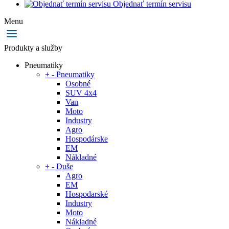
Objednať termín servisu
Menu
Produkty a služby
Pneumatiky
+
-
Pneumatiky
Osobné
SUV 4x4
Van
Moto
Industry
Agro
Hospodárske
EM
Nákladné
+
-
Duše
Agro
EM
Hospodarské
Industry
Moto
Nákladné