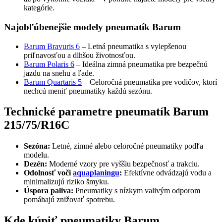
kategórie.
Najobľúbenejšie modely pneumatík Barum
Barum Bravuris 6
– Letná pneumatika s vylepšenou
priľnavosťou a dlhšou životnosťou.
Barum Polaris 6
– Ideálna zimná pneumatika pre bezpečnú
jazdu na snehu a ľade.
Barum Quartaris 5
– Celoročná pneumatika pre vodičov, ktorí
nechcú meniť pneumatiky každú sezónu.
Technické parametre pneumatík Barum
215/75/R16C
Sezóna:
Letné, zimné alebo celoročné pneumatiky podľa
modelu.
Dezén:
Moderné vzory pre vyššiu bezpečnosť a trakciu.
Odolnosť voči
aquaplaningu
:
Efektívne odvádzajú vodu a
minimalizujú riziko šmyku.
Úspora paliva:
Pneumatiky s nízkym valivým odporom
pomáhajú znižovať spotrebu.
Kde kúpiť pneumatiky Barum