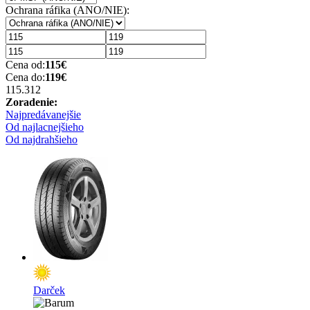
Ochrana ráfika (ANO/NIE):
Cena od:
115
€
Cena do:
119
€
115.31
2
Zoradenie:
Najpredávanejšie
Od najlacnejšieho
Od najdrahšieho
Darček