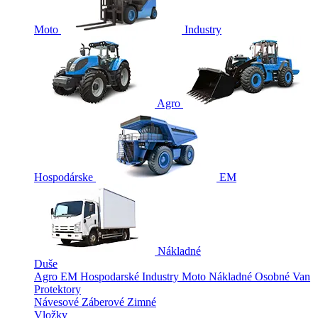
Moto
Industry
Agro
Hospodárske
EM
Nákladné
Duše
Agro
EM
Hospodarské
Industry
Moto
Nákladné
Osobné
Van
Protektory
Návesové
Záberové
Zimné
Vložky