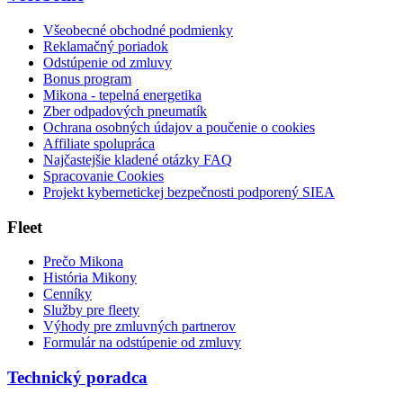
Všeobecné obchodné podmienky
Reklamačný poriadok
Odstúpenie od zmluvy
Bonus program
Mikona - tepelná energetika
Zber odpadových pneumatík
Ochrana osobných údajov a poučenie o cookies
Affiliate spolupráca
Najčastejšie kladené otázky FAQ
Spracovanie Cookies
Projekt kybernetickej bezpečnosti podporený SIEA
Fleet
Prečo Mikona
História Mikony
Cenníky
Služby pre fleety
Výhody pre zmluvných partnerov
Formulár na odstúpenie od zmluvy
Technický poradca