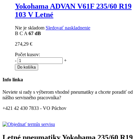
Yokohama ADVAN V61F
235/60 R19
103 V Letné
Nie je skladom
Sledovať naskladnenie
B
C
A
67 dB
274,29 €
Počet kusov:
-
+
Do košíka
Info linka
Neviete si rady s výberom vhodné pneumatiky a chcete poradiť od
nášho servisného pracovníka?
+421 42 430 7833 - VO Púchov
Letné pneumatiky Yokohama 235/60 R19