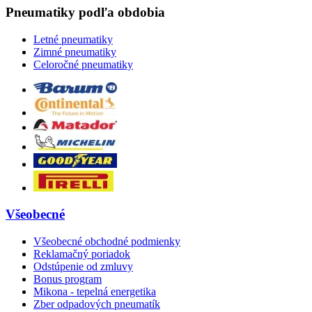
Pneumatiky podľa obdobia
Letné pneumatiky
Zimné pneumatiky
Celoročné pneumatiky
Všeobecné
Všeobecné obchodné podmienky
Reklamačný poriadok
Odstúpenie od zmluvy
Bonus program
Mikona - tepelná energetika
Zber odpadových pneumatík