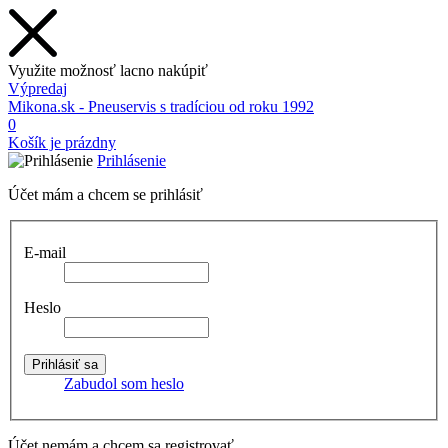
Využite možnosť lacno nakúpiť
Výpredaj
Mikona.sk - Pneuservis s tradíciou od roku 1992
0
Košík je prázdny
Prihlásenie
Účet mám a chcem se prihlásiť
E-mail
Heslo
Zabudol som heslo
Účet nemám a chcem sa registrovať