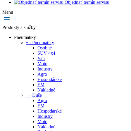
Objednať termín servisu
Menu
Produkty a služby
Pneumatiky
+
-
Pneumatiky
Osobné
SUV 4x4
Van
Moto
Industry
Agro
Hospodárske
EM
Nákladné
+
-
Duše
Agro
EM
Hospodarské
Industry
Moto
Nákladné