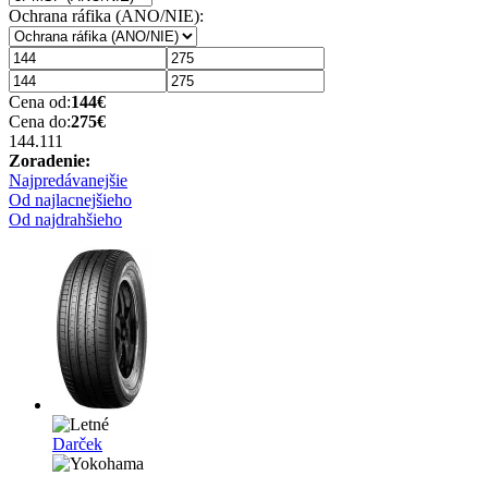
Ochrana ráfika (ANO/NIE):
Cena od:
144
€
Cena do:
275
€
144.11
1
Zoradenie:
Najpredávanejšie
Od najlacnejšieho
Od najdrahšieho
Darček