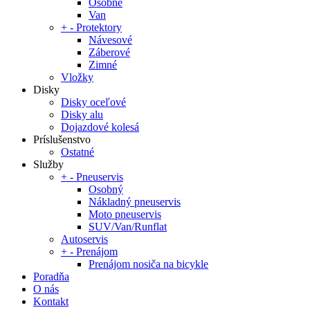
Osobné
Van
+
-
Protektory
Návesové
Záberové
Zimné
Vložky
Disky
Disky oceľové
Disky alu
Dojazdové kolesá
Príslušenstvo
Ostatné
Služby
+
-
Pneuservis
Osobný
Nákladný pneuservis
Moto pneuservis
SUV/Van/Runflat
Autoservis
+
-
Prenájom
Prenájom nosiča na bicykle
Poradňa
O nás
Kontakt