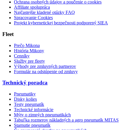
Ochrana osobných údajov a poučenie o cookies
Affiliate spolupráca
Najčastejšie kladené otázky FAQ
Spracovanie Cookies
Projekt kybernetickej bezpečnosti podporený SIEA
Fleet
Prečo Mikona
História Mikony
Cenníky
Služby pre fleety
Výhody pre zmluvných partnerov
Formulár na odstúpenie od zmluvy
Technický poradca
Pneumatiky
Disky kolies
Testy pneumatík
Technické informácie
Mýty o zimných pneumatikách
Tabuľka rozmerov nákladných a agro pneumatík MITAS
Starnutie pneumatík