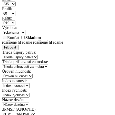
Profil:
Ráfik:
Výrobca:
Runflat
Skladom
rozšírené hľadanie
rozšírené hľadanie
Filtrovať
Trieda úspory paliva:
Trieda priľnavosti za mokra:
Úroveň hlučnosti:
Index nosnosti:
Index rychlosti:
Názov dezénu:
3PMSF (ANO/NIE):