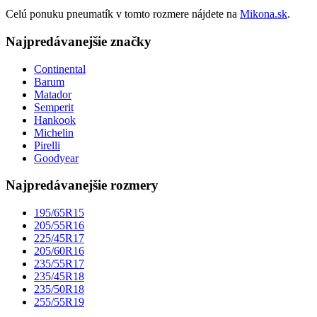
Celú ponuku pneumatík v tomto rozmere nájdete na
Mikona.sk
.
Najpredávanejšie značky
Continental
Barum
Matador
Semperit
Hankook
Michelin
Pirelli
Goodyear
Najpredávanejšie rozmery
195/65R15
205/55R16
225/45R17
205/60R16
235/55R17
235/45R18
235/50R18
255/55R19