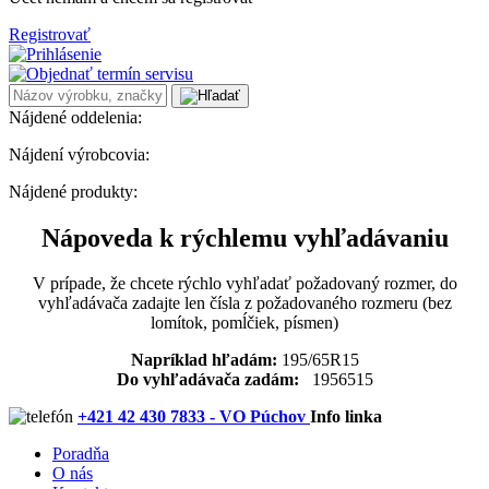
Registrovať
Nájdené oddelenia:
Nájdení výrobcovia:
Nájdené produkty:
Nápoveda k rýchlemu vyhľadávaniu
V prípade, že chcete rýchlo vyhľadať požadovaný rozmer, do
vyhľadávača zadajte len čísla z požadovaného rozmeru (bez
lomítok, pomĺčiek, písmen)
Napríklad hľadám:
195/65R15
Do vyhľadávača zadám:
1956515
+421 42 430 7833 - VO Púchov
Info linka
Poradňa
O nás