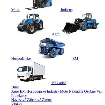
Moto
Industry
Agro
Hospodárske
EM
Nákladné
Duše
Agro
EM
Hospodarské
Industry
Moto
Nákladné
Osobné
Van
Protektory
Návesové
Záberové
Zimné
Vložky