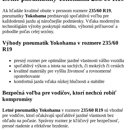
Ak hľadáte kvalitné obutie v presnom rozmere
235/60 R19
,
pneumatiky
Yokohama
predstavujú spoľahlivú voľbu pre
každodennú jazdu aj náročnejšie podmienky. Vďaka moderným
technológiám výroby poskytujú stabilitu, výbornú priľnavosť a
pohodlie počas celej sezóny.
Výhody pneumatík Yokohama v rozmere 235/60
R19
presný rozmer pre optimálne jazdné vlastnosti vášho vozidla
spoľahlivý výkon a istota na suchých, či mokrých či cestách
kvalitné materiály pre vyššiu životnosť a rovnomerné
opotrebovanie
komfortná jazda vďaka nízkej hlučnosti a stabilite
Bezpečná voľba pre vodičov, ktorí nechcú robiť
kompromisy
Letné pneumatiky Yokohama
v rozmere
235/60 R19
sú vhodné
pre vodičov, ktorí očakávajú spoľahlivé jazdné vlastnosti bez
ohľadu na počasie. Správny rozmer je kľúčový pre bezpečnosť,
presné riadenie a efektívne brzdenie.