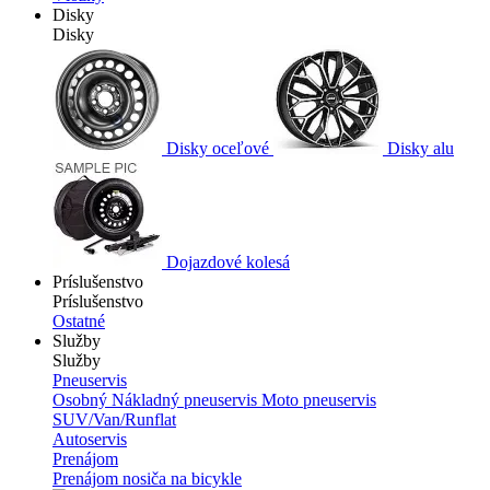
Disky
Disky
Disky oceľové
Disky alu
Dojazdové kolesá
Príslušenstvo
Príslušenstvo
Ostatné
Služby
Služby
Pneuservis
Osobný
Nákladný pneuservis
Moto pneuservis
SUV/Van/Runflat
Autoservis
Prenájom
Prenájom nosiča na bicykle