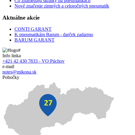
Čo znamenajú skratky na pneumatikách
Nové značenie zimných a celoročných pneumatík
Aktuálne akcie
CONTI GARANT
K pneumatikám Barum - darček zadarmo
BARUM GARANT
Info linka
+421 42 430 7833 - VO Púchov
e-mail
notes@mikona.sk
Pobočky