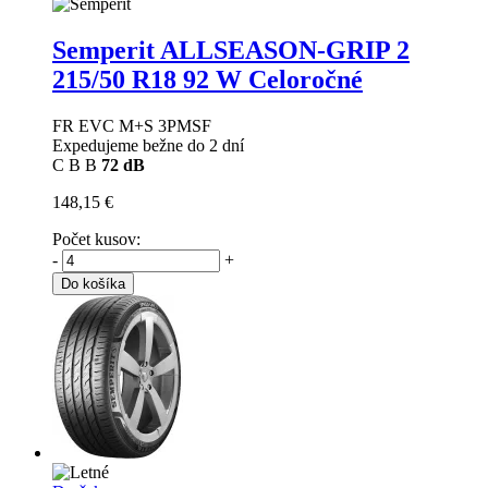
Semperit ALLSEASON-GRIP 2
215/50 R18 92 W Celoročné
FR EVC M+S 3PMSF
Expedujeme bežne do 2 dní
C
B
B
72 dB
148,15 €
Počet kusov:
-
+
Do košíka