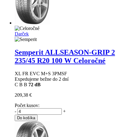
Darček
Semperit ALLSEASON-GRIP 2
235/45 R20 100 W Celoročné
XL FR EVC M+S 3PMSF
Expedujeme bežne do 2 dní
C
B
B
72 dB
209,38 €
Počet kusov:
-
+
Do košíka