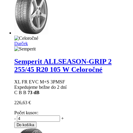
Darček
Semperit ALLSEASON-GRIP 2
255/45 R20 105 W Celoročné
XL FR EVC M+S 3PMSF
Expedujeme bežne do 2 dní
C
B
B
73 dB
226,63 €
Počet kusov:
-
+
Do košíka