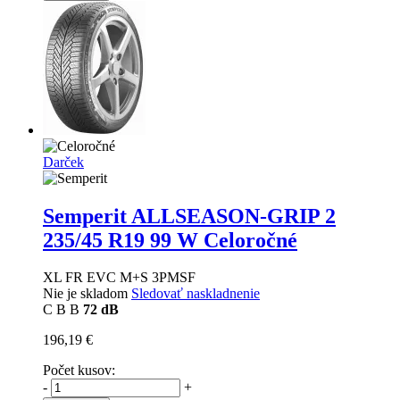
Darček
Semperit ALLSEASON-GRIP 2
235/45 R19 99 W Celoročné
XL FR EVC M+S 3PMSF
Nie je skladom
Sledovať naskladnenie
C
B
B
72 dB
196,19 €
Počet kusov:
-
+