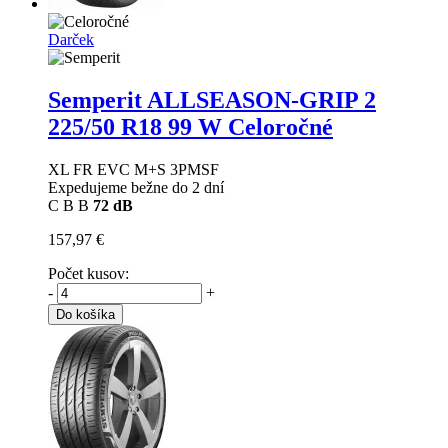
Darček
Semperit ALLSEASON-GRIP 2
225/50 R18 99 W Celoročné
XL FR EVC M+S 3PMSF
Expedujeme bežne do 2 dní
C
B
B
72 dB
157,97 €
Počet kusov:
-
+
Do košíka