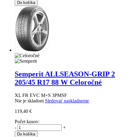
Do košíka
Semperit ALLSEASON-GRIP 2
205/45 R17 88 W Celoročné
XL FR EVC M+S 3PMSF
Nie je skladom
Sledovať naskladnenie
119,40 €
Počet kusov:
-
+
Do košíka