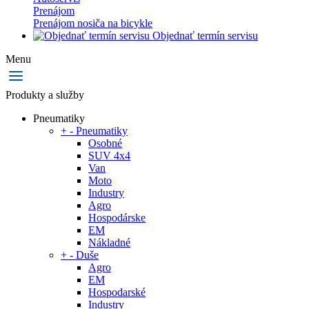
Prenájom
Prenájom nosiča na bicykle
Objednať termín servisu
Menu
Produkty a služby
Pneumatiky
+
-
Pneumatiky
Osobné
SUV 4x4
Van
Moto
Industry
Agro
Hospodárske
EM
Nákladné
+
-
Duše
Agro
EM
Hospodarské
Industry