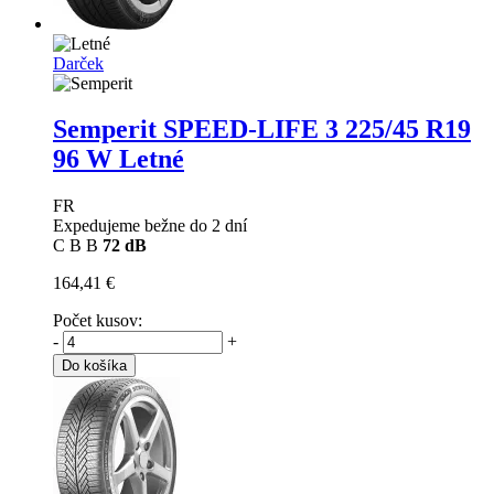
Darček
Semperit SPEED-LIFE 3
225/45 R19
96 W Letné
FR
Expedujeme bežne do 2 dní
C
B
B
72 dB
164,41 €
Počet kusov:
-
+
Do košíka