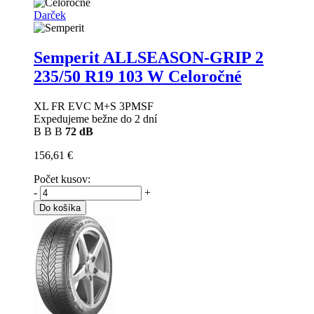
Darček
Semperit ALLSEASON-GRIP 2
235/50 R19 103 W Celoročné
XL FR EVC M+S 3PMSF
Expedujeme bežne do 2 dní
B
B
B
72 dB
156,61 €
Počet kusov:
-
+
Do košíka