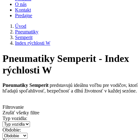
O nás
Kontakt
Predajne
Úvod
Pneumatiky
Semperit
Index rýchlosti W
Pneumatiky Semperit - Index
rýchlosti W
Pneumatiky Semperit
predstavujú ideálnu voľbu pre vodičov, ktorí
hľadajú spoľahlivosť, bezpečnosť a dlhú životnosť v každej sezóne.
Filtrovanie
Zrušiť všetky filtre
Typ vozidla:
Obdobie: