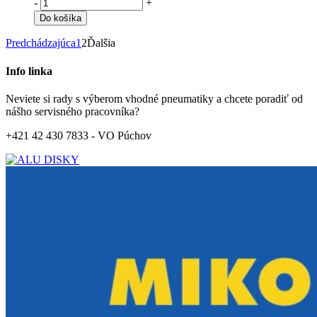
-
+
Do košíka
Predchádzajúca
1
2
Ďalšia
Info linka
Neviete si rady s výberom vhodné pneumatiky a chcete poradiť od
nášho servisného pracovníka?
+421 42 430 7833 - VO Púchov