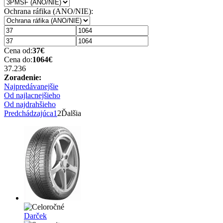
Ochrana ráfika (ANO/NIE):
Cena od:
37
€
Cena do:
1064
€
37.2
36
Zoradenie:
Najpredávanejšie
Od najlacnejšieho
Od najdrahšieho
Predchádzajúca
1
2
Ďalšia
Darček