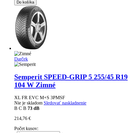
Do košíka
Darček
Semperit SPEED-GRIP 5
255/45 R19
104 W Zimné
XL FR EVC M+S 3PMSF
Nie je skladom
Sledovať naskladnenie
B
C
B
73 dB
214,76 €
Počet kusov: