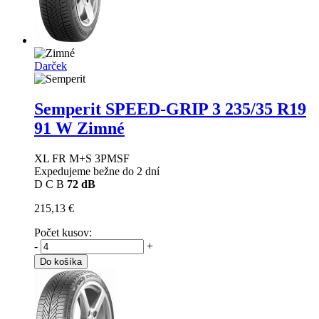
Darček
Semperit SPEED-GRIP 3
235/35 R19
91 W Zimné
XL FR M+S 3PMSF
Expedujeme bežne do 2 dní
D
C
B
72 dB
215,13 €
Počet kusov:
-
+
Do košíka