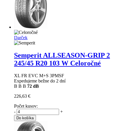
Darček
Semperit ALLSEASON-GRIP 2
245/45 R20 103 W Celoročné
XL FR EVC M+S 3PMSF
Expedujeme bežne do 2 dní
B
B
B
72 dB
226,63 €
Počet kusov:
-
+
Do košíka