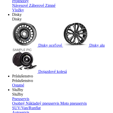
Protektory
Návesové
Záberové
Zimné
Vložky
Disky
Disky
Disky oceľové
Disky alu
Dojazdové kolesá
Príslušenstvo
Príslušenstvo
Ostatné
Služby
Služby
Pneuservis
Osobný
Nákladný pneuservis
Moto pneuservis
SUV/Van/Runflat
Autoservis