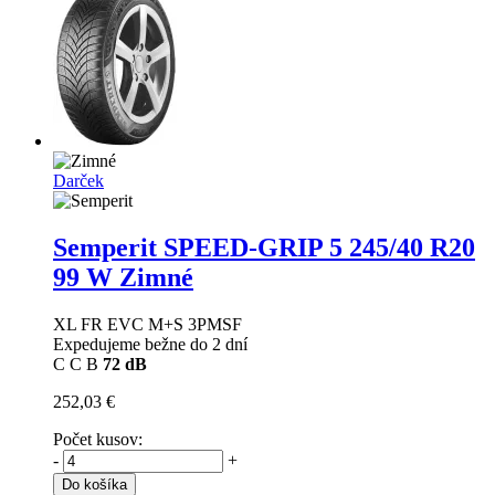
Darček
Semperit SPEED-GRIP 5
245/40 R20
99 W Zimné
XL FR EVC M+S 3PMSF
Expedujeme bežne do 2 dní
C
C
B
72 dB
252,03 €
Počet kusov:
-
+
Do košíka