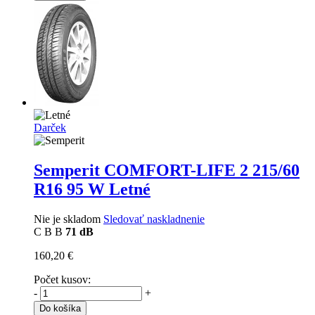
Darček
Semperit COMFORT-LIFE 2
215/60
R16 95 W Letné
Nie je skladom
Sledovať naskladnenie
C
B
B
71 dB
160,20 €
Počet kusov:
-
+
Do košíka