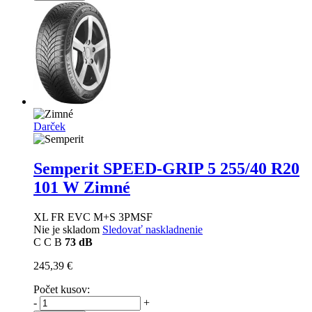
Darček
Semperit SPEED-GRIP 5
255/40 R20
101 W Zimné
XL FR EVC M+S 3PMSF
Nie je skladom
Sledovať naskladnenie
C
C
B
73 dB
245,39 €
Počet kusov:
-
+