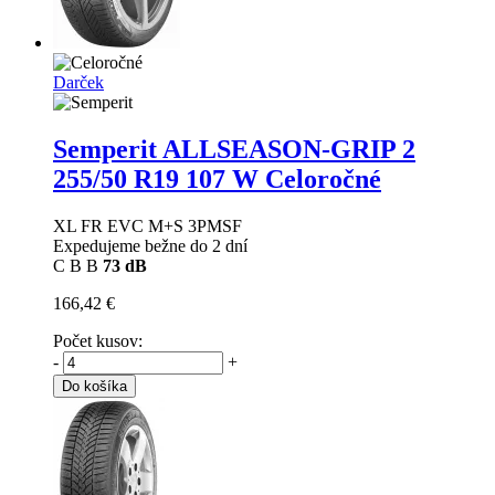
Darček
Semperit ALLSEASON-GRIP 2
255/50 R19 107 W Celoročné
XL FR EVC M+S 3PMSF
Expedujeme bežne do 2 dní
C
B
B
73 dB
166,42 €
Počet kusov:
-
+
Do košíka