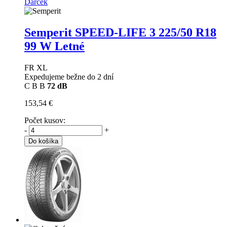
Darček
Semperit SPEED-LIFE 3
225/50 R18
99 W Letné
FR XL
Expedujeme bežne do 2 dní
C
B
B
72 dB
153,54 €
Počet kusov:
-
+
Do košíka