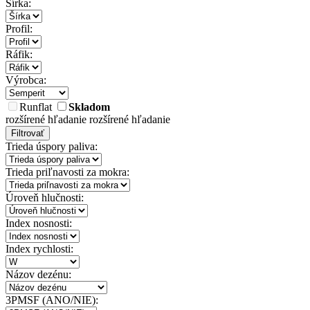
Šírka:
Profil:
Ráfik:
Výrobca:
Runflat
Skladom
rozšírené hľadanie
rozšírené hľadanie
Filtrovať
Trieda úspory paliva:
Trieda priľnavosti za mokra:
Úroveň hlučnosti:
Index nosnosti:
Index rychlosti:
Názov dezénu:
3PMSF (ANO/NIE):