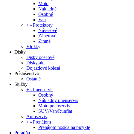
Moto
Nákladné
Osobné
Van
+
-
Protektory
Návesové
Záberové
Zimné
Vložky
Disky
Disky oceľové
Disky alu
Dojazdové kolesá
Príslušenstvo
Ostatné
Služby
+
-
Pneuservis
Osobný
Nákladný pneuservis
Moto pneuservis
SUV/Van/Runflat
Autoservis
+
-
Prenájom
Prenájom nosiča na bicykle
Poradňa