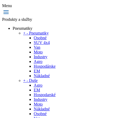
Menu
Produkty a služby
Pneumatiky
+
-
Pneumatiky
Osobné
SUV 4x4
Van
Moto
Industry
Agro
Hospodárske
EM
Nákladné
+
-
Duše
Agro
EM
Hospodarské
Industry
Moto
Nákladné
Osobné