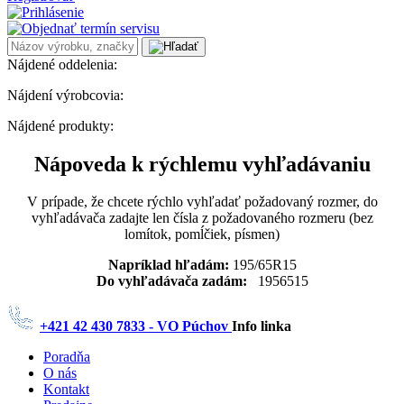
Nájdené oddelenia:
Nájdení výrobcovia:
Nájdené produkty:
Nápoveda k rýchlemu vyhľadávaniu
V prípade, že chcete rýchlo vyhľadať požadovaný rozmer, do
vyhľadávača zadajte len čísla z požadovaného rozmeru (bez
lomítok, pomĺčiek, písmen)
Napríklad hľadám:
195/65R15
Do vyhľadávača zadám:
1956515
+421 42 430 7833 - VO Púchov
Info linka
Poradňa
O nás
Kontakt