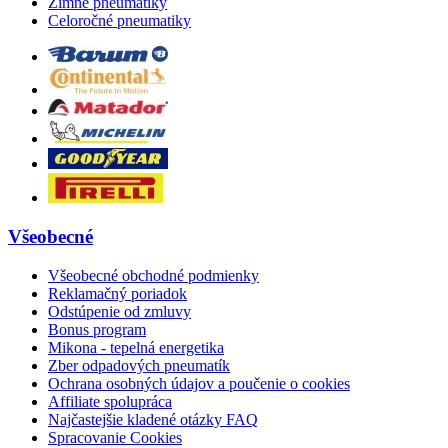
Zimné pneumatiky
Celoročné pneumatiky
Všeobecné
Všeobecné obchodné podmienky
Reklamačný poriadok
Odstúpenie od zmluvy
Bonus program
Mikona - tepelná energetika
Zber odpadových pneumatík
Ochrana osobných údajov a poučenie o cookies
Affiliate spolupráca
Najčastejšie kladené otázky FAQ
Spracovanie Cookies