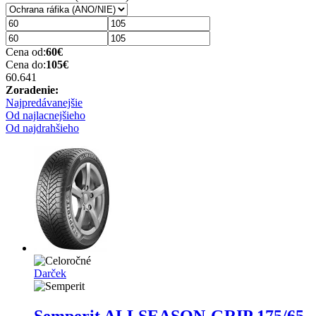
Cena od:
60
€
Cena do:
105
€
60.64
1
Zoradenie:
Najpredávanejšie
Od najlacnejšieho
Od najdrahšieho
Darček