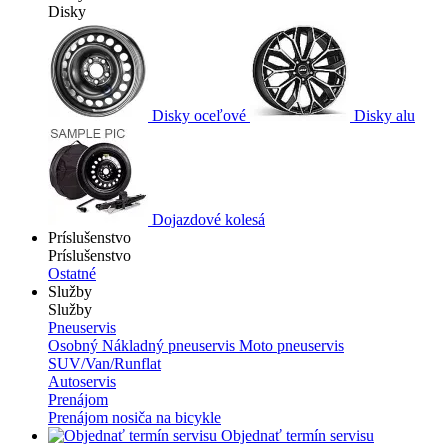
Disky
Disky oceľové
Disky alu
Dojazdové kolesá
Príslušenstvo
Príslušenstvo
Ostatné
Služby
Služby
Pneuservis
Osobný
Nákladný pneuservis
Moto pneuservis
SUV/Van/Runflat
Autoservis
Prenájom
Prenájom nosiča na bicykle
Objednať termín servisu