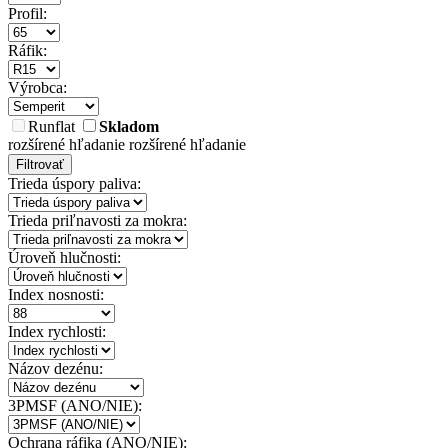
Profil:
Ráfik:
Výrobca:
Runflat
Skladom
rozšírené hľadanie
rozšírené hľadanie
Filtrovať
Trieda úspory paliva:
Trieda priľnavosti za mokra:
Úroveň hlučnosti:
Index nosnosti:
Index rychlosti:
Názov dezénu:
3PMSF (ANO/NIE):
Ochrana ráfika (ANO/NIE):