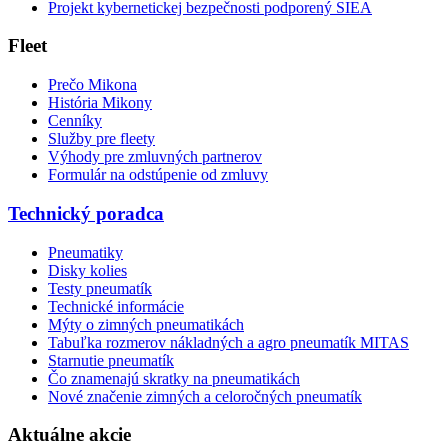
Projekt kybernetickej bezpečnosti podporený SIEA
Fleet
Prečo Mikona
História Mikony
Cenníky
Služby pre fleety
Výhody pre zmluvných partnerov
Formulár na odstúpenie od zmluvy
Technický poradca
Pneumatiky
Disky kolies
Testy pneumatík
Technické informácie
Mýty o zimných pneumatikách
Tabuľka rozmerov nákladných a agro pneumatík MITAS
Starnutie pneumatík
Čo znamenajú skratky na pneumatikách
Nové značenie zimných a celoročných pneumatík
Aktuálne akcie