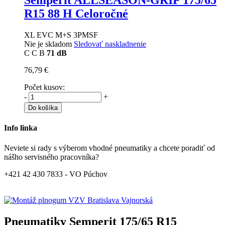
Semperit ALLSEASON-GRIP
175/65
R15 88 H Celoročné
XL EVC M+S 3PMSF
Nie je skladom
Sledovať naskladnenie
C
C
B
71 dB
76,79 €
Počet kusov:
-
+
Do košíka
Info linka
Neviete si rady s výberom vhodné pneumatiky a chcete poradiť od
nášho servisného pracovníka?
+421 42 430 7833 - VO Púchov
Pneumatiky Semperit 175/65 R15