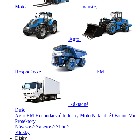
Moto
Industry
Agro
Hospodárske
EM
Nákladné
Duše
Agro
EM
Hospodarské
Industry
Moto
Nákladné
Osobné
Van
Protektory
Návesové
Záberové
Zimné
Vložky
Disky