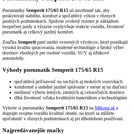
Pneumatiky
Semperit 175/65 R15
sú navrhnuté tak, aby
poskytovali stabilitu, komfort a spoľahlivý výkon v rôznych
jazdných podmienkach. Správne zvolený rozmer je základom
bezpečnej jazdy a výrazne ovplyvňuje reakcie vozidla, životnosť
pneumatík aj celkový jazdný komfort.
Značka
Semperit
patrí medzi overených výrobcov, ktorí ponúkajú
vysokú kvalitu spracovania, moderné technológie a široký výber
dezénov vhodných pre osobné vozidlá, SUV aj úžitkové
automobily.
Výhody pneumatík Semperit 175/65 R15
spoľahlivá priľnavosť na suchých aj mokrých vozovkách
komfortné a stabilné jazdné správanie v meste aj na diaľnici
možnosť výberu letných, zimných aj celoročných dezénov
dlhá životnosť vďaka kvalitným materiálom a technológiám
Vyberte si pneumatiky
Semperit 175/65 R15
na
Mikona.sk
a
doprajte svojmu vozidlu kvalitné obutie, na ktoré sa môžete
spoľahnúť v rôznych podmienkach aj pri dlhodobom používaní.
Najpredávanejšie značky