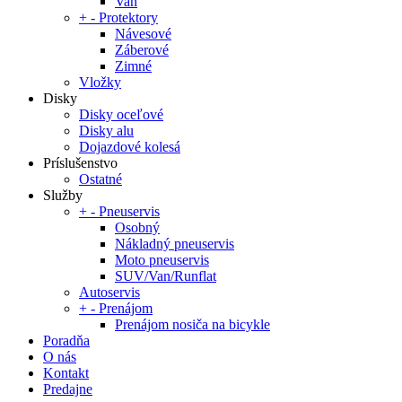
Van
+
-
Protektory
Návesové
Záberové
Zimné
Vložky
Disky
Disky oceľové
Disky alu
Dojazdové kolesá
Príslušenstvo
Ostatné
Služby
+
-
Pneuservis
Osobný
Nákladný pneuservis
Moto pneuservis
SUV/Van/Runflat
Autoservis
+
-
Prenájom
Prenájom nosiča na bicykle
Poradňa
O nás
Kontakt
Predajne