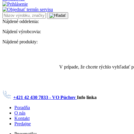
Nájdené oddelenia:
Nájdení výrobcovia:
Nájdené produkty:
V prípade, že chcete rýchlo vyhľadať 
+421 42 430 7833 - VO Púchov
Info linka
Poradňa
O nás
Kontakt
Predajne
Pneumatiky