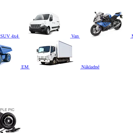
SUV 4x4
Van
EM
Nákladné