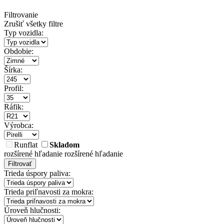
Filtrovanie
Zrušiť všetky filtre
Typ vozidla:
Obdobie:
Šírka:
Profil:
Ráfik:
Výrobca:
Runflat
Skladom
rozšírené hľadanie
rozšírené hľadanie
Filtrovať
Trieda úspory paliva:
Trieda priľnavosti za mokra:
Úroveň hlučnosti: