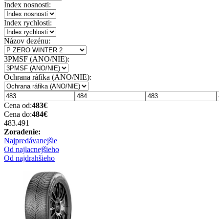
Index nosnosti:
Index rychlosti:
Názov dezénu:
3PMSF (ANO/NIE):
Ochrana ráfika (ANO/NIE):
Cena od:
483
€
Cena do:
484
€
483.49
1
Zoradenie:
Najpredávanejšie
Od najlacnejšieho
Od najdrahšieho