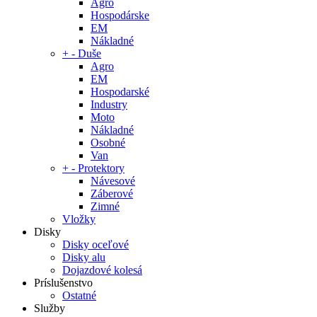
Agro
Hospodárske
EM
Nákladné
+
-
Duše
Agro
EM
Hospodarské
Industry
Moto
Nákladné
Osobné
Van
+
-
Protektory
Návesové
Záberové
Zimné
Vložky
Disky
Disky oceľové
Disky alu
Dojazdové kolesá
Príslušenstvo
Ostatné
Služby