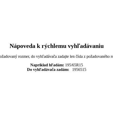
Nápoveda k rýchlemu vyhľadávaniu
požadovaný rozmer, do vyhľadávača zadajte len čísla z požadovaného r
Napríklad hľadám:
195/65R15
Do vyhľadávača zadám:
1956515