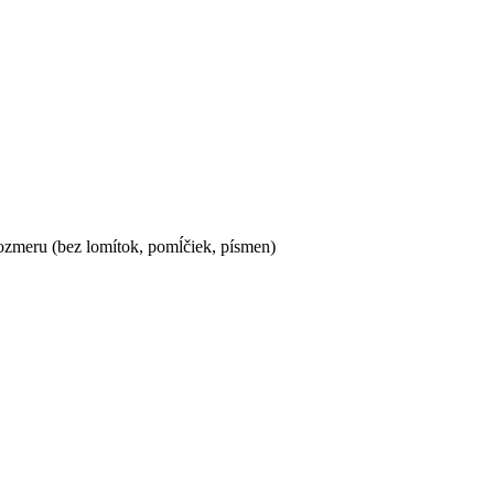
ozmeru (bez lomítok, pomĺčiek, písmen)