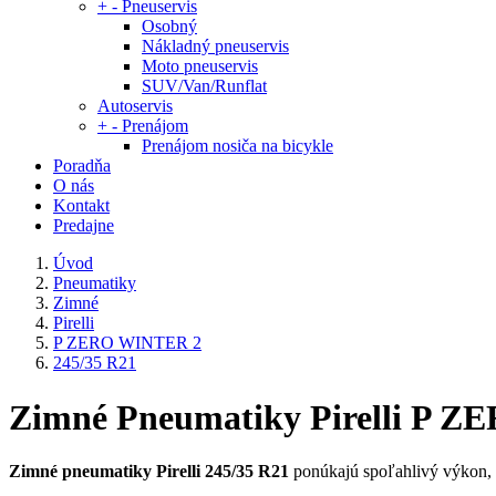
+
-
Pneuservis
Osobný
Nákladný pneuservis
Moto pneuservis
SUV/Van/Runflat
Autoservis
+
-
Prenájom
Prenájom nosiča na bicykle
Poradňa
O nás
Kontakt
Predajne
Úvod
Pneumatiky
Zimné
Pirelli
P ZERO WINTER 2
245/35 R21
Zimné Pneumatiky Pirelli P 
Zimné pneumatiky Pirelli 245/35 R21
ponúkajú spoľahlivý výkon, 