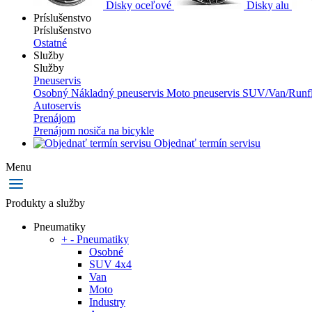
Disky oceľové
Disky alu
Príslušenstvo
Príslušenstvo
Ostatné
Služby
Služby
Pneuservis
Osobný
Nákladný pneuservis
Moto pneuservis
SUV/Van/Runfl
Autoservis
Prenájom
Prenájom nosiča na bicykle
Objednať termín servisu
Menu
Produkty a služby
Pneumatiky
+
-
Pneumatiky
Osobné
SUV 4x4
Van
Moto
Industry