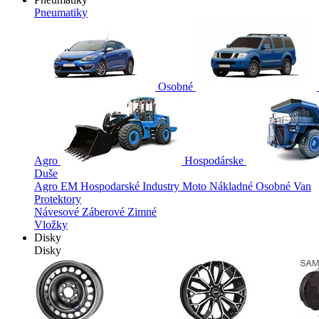
Pneumatiky
Osobné
Agro
Hospodárske
Duše
Agro
EM
Hospodarské
Industry
Moto
Nákladné
Osobné
Van
Protektory
Návesové
Záberové
Zimné
Vložky
Disky
Disky