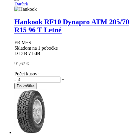
Darček
Hankook RF10 Dynapro ATM
205/70
R15 96 T Letné
FR M+S
Skladom na 1 pobočke
D
D
B
71 dB
91,67 €
Počet kusov:
-
+
Do košíka