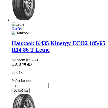
Darček
Hankook K435 Kinergy ECO2
185/65
R14 86 T Letné
Skladom len 2 ks
C
A
B
70 dB
66,64 €
Počet kusov:
-
+
Do košíka