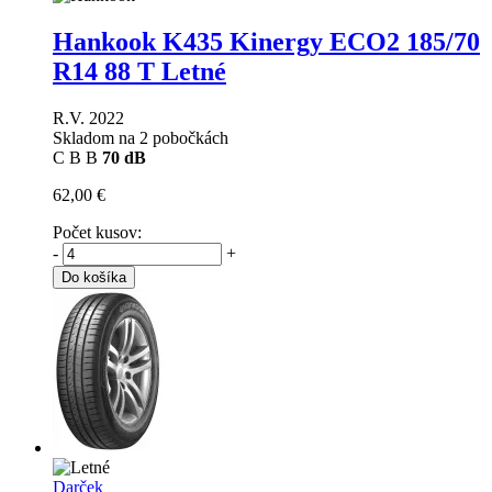
Hankook K435 Kinergy ECO2
185/70
R14 88 T Letné
R.V. 2022
Skladom na 2 pobočkách
C
B
B
70 dB
62,00 €
Počet kusov:
-
+
Do košíka
Darček