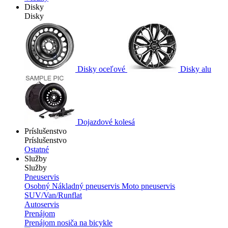
Disky
Disky
Disky oceľové
Disky alu
Dojazdové kolesá
Príslušenstvo
Príslušenstvo
Ostatné
Služby
Služby
Pneuservis
Osobný
Nákladný pneuservis
Moto pneuservis
SUV/Van/Runflat
Autoservis
Prenájom
Prenájom nosiča na bicykle