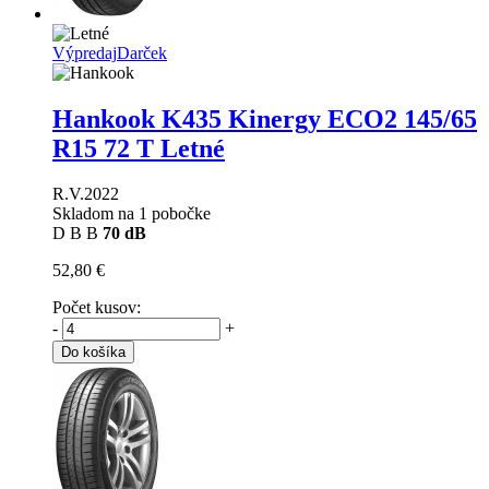
Výpredaj
Darček
Hankook K435 Kinergy ECO2
145/65
R15 72 T Letné
R.V.2022
Skladom na 1 pobočke
D
B
B
70 dB
52,80 €
Počet kusov:
-
+
Do košíka