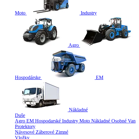
Moto
Industry
Agro
Hospodárske
EM
Nákladné
Duše
Agro
EM
Hospodarské
Industry
Moto
Nákladné
Osobné
Van
Protektory
Návesové
Záberové
Zimné
Vložky