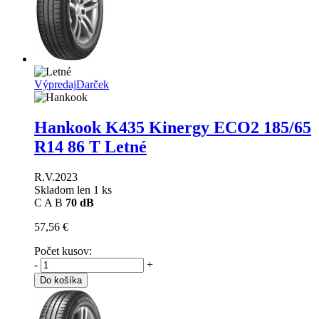
Výpredaj
Darček
Hankook K435 Kinergy ECO2
185/65
R14 86 T Letné
R.V.2023
Skladom len 1 ks
C
A
B
70 dB
57,56 €
Počet kusov:
-
+
Do košíka