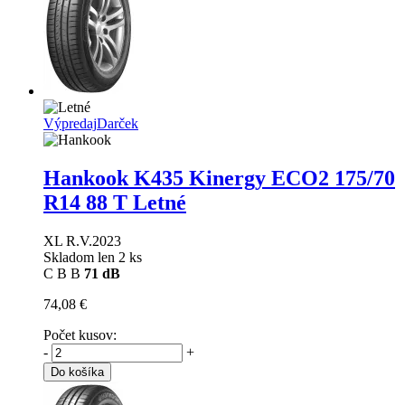
Výpredaj
Darček
Hankook K435 Kinergy ECO2
175/70
R14 88 T Letné
XL R.V.2023
Skladom len 2 ks
C
B
B
71 dB
74,08 €
Počet kusov:
-
+
Do košíka