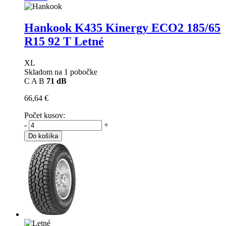
Hankook K435 Kinergy ECO2
185/65
R15 92 T Letné
XL
Skladom na 1 pobočke
C
A
B
71 dB
66,64 €
Počet kusov:
-
+
Do košíka