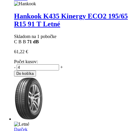
Hankook K435 Kinergy ECO2
195/65
R15 91 T Letné
Skladom na 1 pobočke
C
B
B
71 dB
61,22 €
Počet kusov:
-
+
Do košíka
Darček