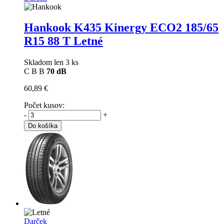
Hankook K435 Kinergy ECO2
185/65
R15 88 T Letné
Skladom len 3 ks
C
B
B
70 dB
60,89 €
Počet kusov:
-
+
Do košíka
Darček