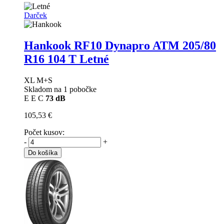
Darček
Hankook RF10 Dynapro ATM
205/80
R16 104 T Letné
XL M+S
Skladom na 1 pobočke
E
E
C
73 dB
105,53 €
Počet kusov:
-
+
Do košíka