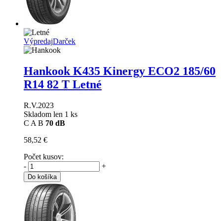
Výpredaj
Darček
Hankook K435 Kinergy ECO2
185/60
R14 82 T Letné
R.V.2023
Skladom len 1 ks
C
A
B
70 dB
58,52 €
Počet kusov:
-
+
Do košíka