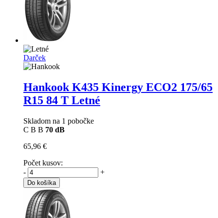
Darček
Hankook K435 Kinergy ECO2
175/65
R15 84 T Letné
Skladom na 1 pobočke
C
B
B
70 dB
65,96 €
Počet kusov:
-
+
Do košíka