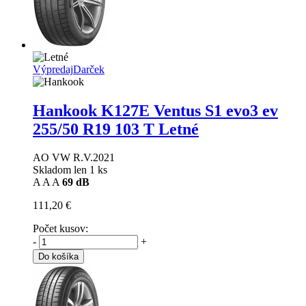
Výpredaj
Darček
Hankook K127E Ventus S1 evo3 ev
255/50 R19 103 T Letné
AO VW R.V.2021
Skladom len 1 ks
A
A
A
69 dB
111,20 €
Počet kusov:
-
+
Do košíka