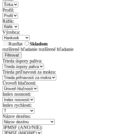
Profil:
Ráfik:
Výrobca:
Runflat
Skladom
rozšírené hľadanie
rozšírené hľadanie
Filtrovať
Trieda úspory paliva:
Trieda priľnavosti za mokra:
Úroveň hlučnosti:
Index nosnosti:
Index rychlosti:
Názov dezénu:
3PMSF (ANO/NIE):