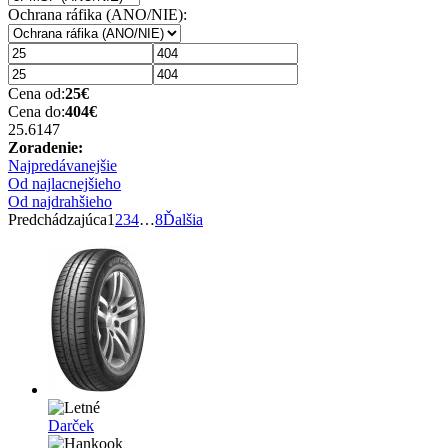
Ochrana ráfika (ANO/NIE):
Cena od:
25
€
Cena do:
404
€
25.6
147
Zoradenie:
Najpredávanejšie
Od najlacnejšieho
Od najdrahšieho
Predchádzajúca
1
2
3
4
…
8
Ďalšia
Darček