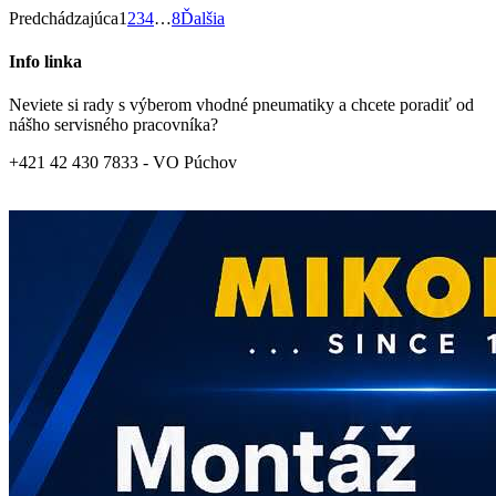
Predchádzajúca
1
2
3
4
…
8
Ďalšia
Info linka
Neviete si rady s výberom vhodné pneumatiky a chcete poradiť od
nášho servisného pracovníka?
+421 42 430 7833 - VO Púchov