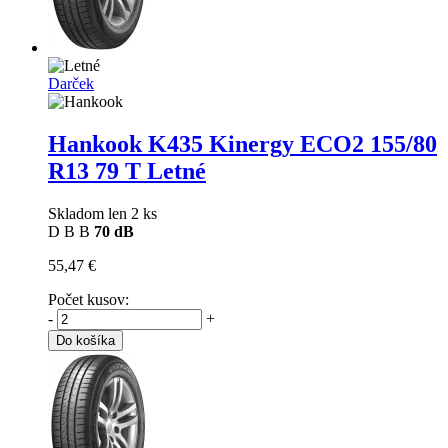
Darček
Hankook K435 Kinergy ECO2
155/80
R13 79 T Letné
Skladom len 2 ks
D
B
B
70 dB
55,47 €
Počet kusov:
-
+
Do košíka