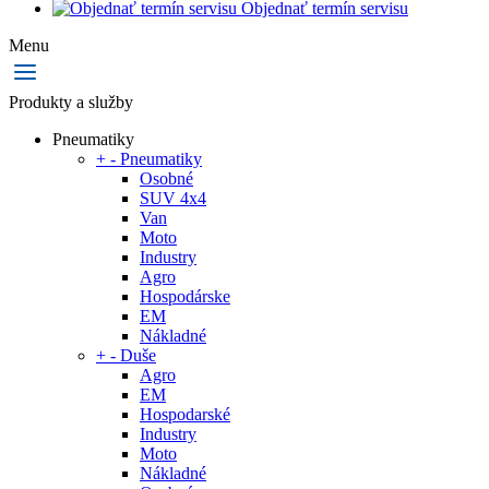
Objednať termín servisu
Menu
Produkty a služby
Pneumatiky
+
-
Pneumatiky
Osobné
SUV 4x4
Van
Moto
Industry
Agro
Hospodárske
EM
Nákladné
+
-
Duše
Agro
EM
Hospodarské
Industry
Moto
Nákladné