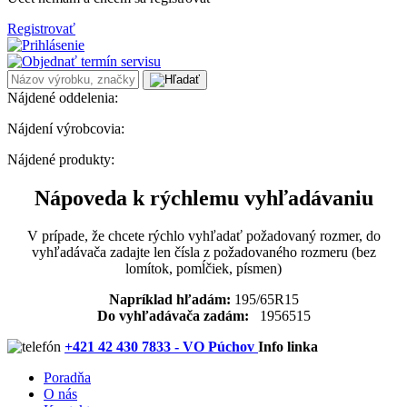
Registrovať
Nájdené oddelenia:
Nájdení výrobcovia:
Nájdené produkty:
Nápoveda k rýchlemu vyhľadávaniu
V prípade, že chcete rýchlo vyhľadať požadovaný rozmer, do
vyhľadávača zadajte len čísla z požadovaného rozmeru (bez
lomítok, pomĺčiek, písmen)
Napríklad hľadám:
195/65R15
Do vyhľadávača zadám:
1956515
+421 42 430 7833 - VO Púchov
Info linka
Poradňa
O nás