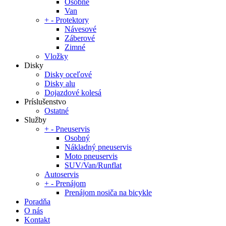
Osobné
Van
+
-
Protektory
Návesové
Záberové
Zimné
Vložky
Disky
Disky oceľové
Disky alu
Dojazdové kolesá
Príslušenstvo
Ostatné
Služby
+
-
Pneuservis
Osobný
Nákladný pneuservis
Moto pneuservis
SUV/Van/Runflat
Autoservis
+
-
Prenájom
Prenájom nosiča na bicykle
Poradňa
O nás
Kontakt