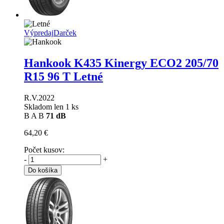
Výpredaj
Darček
Hankook K435 Kinergy ECO2
205/70
R15 96 T Letné
R.V.2022
Skladom len 1 ks
B
A
B
71 dB
64,20 €
Počet kusov:
-
+
Do košíka