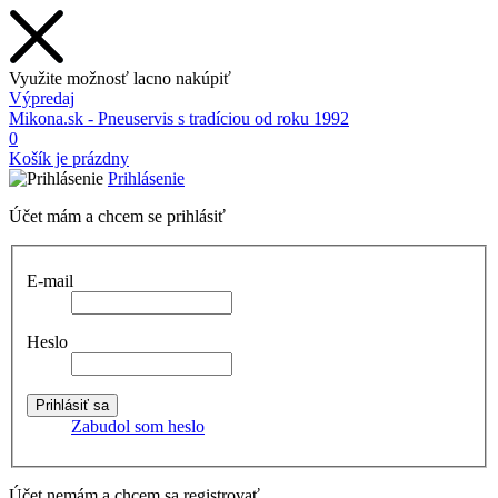
Využite možnosť lacno nakúpiť
Výpredaj
Mikona.sk - Pneuservis s tradíciou od roku 1992
0
Košík je prázdny
Prihlásenie
Účet mám a chcem se prihlásiť
E-mail
Heslo
Zabudol som heslo
Účet nemám a chcem sa registrovať