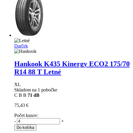
Darček
Hankook K435 Kinergy ECO2
175/70
R14 88 T Letné
XL
Skladom na 1 pobočke
C
B
B
71 dB
75,43 €
Počet kusov:
-
+
Do košíka