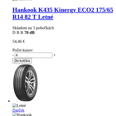
Hankook K435 Kinergy ECO2
175/65
R14 82 T Letné
Skladom na 3 pobočkách
D
B
B
70 dB
54,46 €
Počet kusov:
-
+
Do košíka
Darček