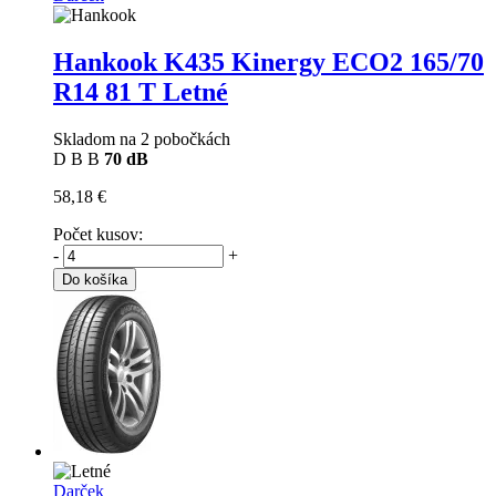
Hankook K435 Kinergy ECO2
165/70
R14 81 T Letné
Skladom na 2 pobočkách
D
B
B
70 dB
58,18 €
Počet kusov:
-
+
Do košíka
Darček