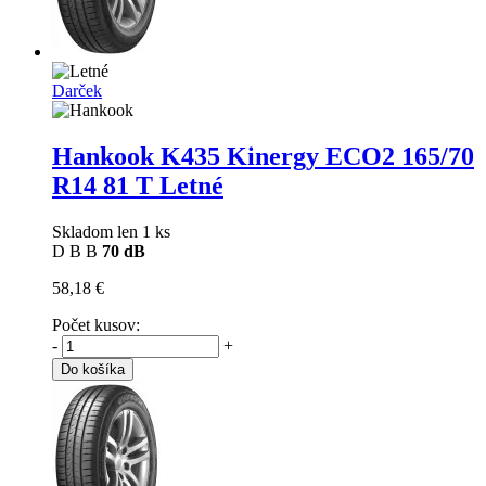
Darček
Hankook K435 Kinergy ECO2
165/70
R14 81 T Letné
Skladom len 1 ks
D
B
B
70 dB
58,18 €
Počet kusov:
-
+
Do košíka