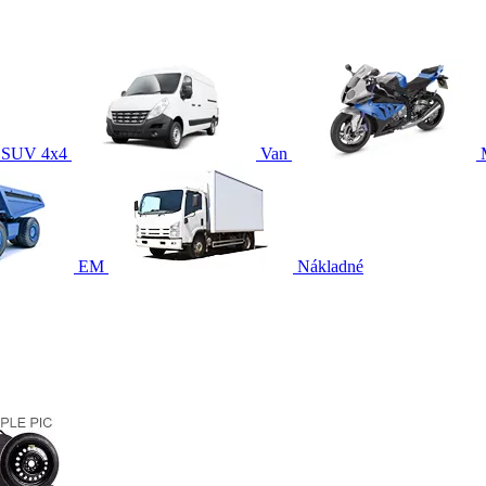
SUV 4x4
Van
EM
Nákladné