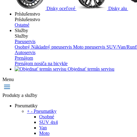
Disky oceľové
Disky alu
Príslušenstvo
Príslušenstvo
Ostatné
Služby
Služby
Pneuservis
Osobný
Nákladný pneuservis
Moto pneuservis
SUV/Van/Runfl
Autoservis
Prenájom
Prenájom nosiča na bicykle
Objednať termín servisu
Menu
Produkty a služby
Pneumatiky
+
-
Pneumatiky
Osobné
SUV 4x4
Van
Moto