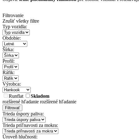
Filtrovanie
Zrušiť všetky filtre
Typ vozidla:
Obdobie:
Šírka:
Profil:
Ráfik:
Výrobca:
Runflat
Skladom
rozšírené hľadanie
rozšírené hľadanie
Filtrovať
Trieda úspory paliva:
Trieda priľnavosti za mokra:
Úroveň hlučnosti: