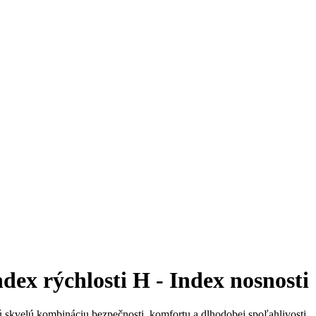
ex rýchlosti H - Index nosnosti 
ú skvelú kombináciu bezpečnosti, komfortu a dlhodobej spoľahlivosti.