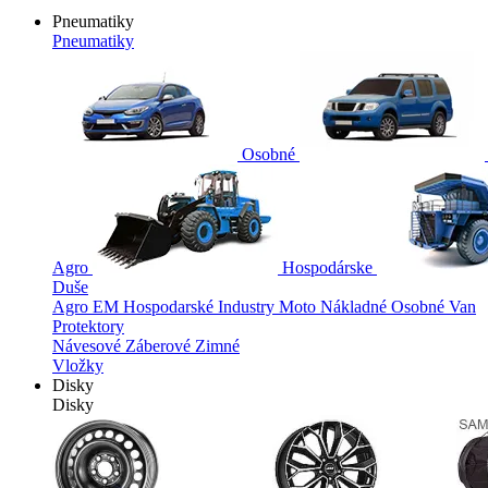
Pneumatiky
Pneumatiky
Osobné
Agro
Hospodárske
Duše
Agro
EM
Hospodarské
Industry
Moto
Nákladné
Osobné
Van
Protektory
Návesové
Záberové
Zimné
Vložky
Disky
Disky