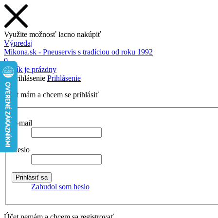
Využite možnosť lacno nakúpiť
Výpredaj
Mikona.sk - Pneuservis s tradíciou od roku 1992
0
Košík je prázdny
Prihlásenie
Účet mám a chcem se prihlásiť
E-mail
Heslo
Zabudol som heslo
Účet nemám a chcem sa registrovať