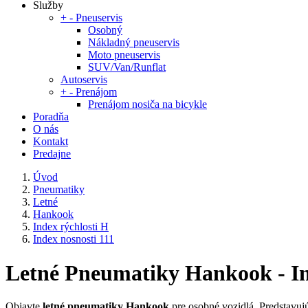
Služby
+
-
Pneuservis
Osobný
Nákladný pneuservis
Moto pneuservis
SUV/Van/Runflat
Autoservis
+
-
Prenájom
Prenájom nosiča na bicykle
Poradňa
O nás
Kontakt
Predajne
Úvod
Pneumatiky
Letné
Hankook
Index rýchlosti H
Index nosnosti 111
Letné Pneumatiky Hankook - Ind
Objavte
letné pneumatiky Hankook
pre osobné vozidlá. Predstavuj