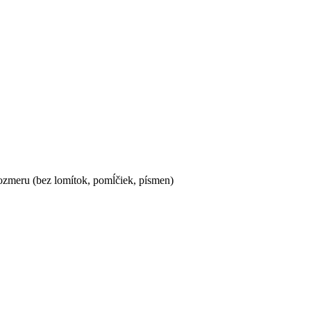
ozmeru (bez lomítok, pomĺčiek, písmen)