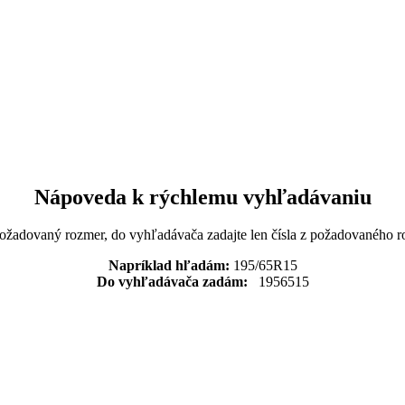
Nápoveda k rýchlemu vyhľadávaniu
požadovaný rozmer, do vyhľadávača zadajte len čísla z požadovaného r
Napríklad hľadám:
195/65R15
Do vyhľadávača zadám:
1956515