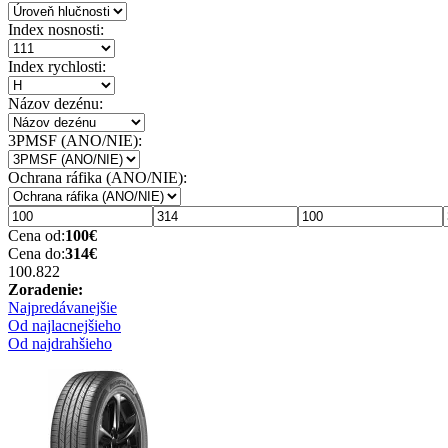
Index nosnosti:
Index rychlosti:
Názov dezénu:
3PMSF (ANO/NIE):
Ochrana ráfika (ANO/NIE):
Cena od:
100
€
Cena do:
314
€
100.82
2
Zoradenie:
Najpredávanejšie
Od najlacnejšieho
Od najdrahšieho