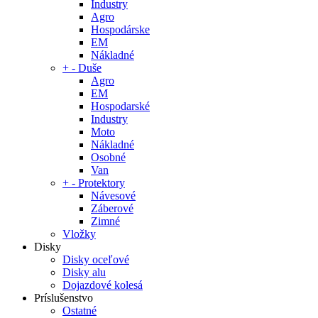
Industry
Agro
Hospodárske
EM
Nákladné
+
-
Duše
Agro
EM
Hospodarské
Industry
Moto
Nákladné
Osobné
Van
+
-
Protektory
Návesové
Záberové
Zimné
Vložky
Disky
Disky oceľové
Disky alu
Dojazdové kolesá
Príslušenstvo
Ostatné