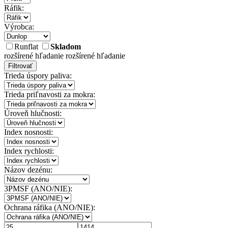
Ráfik:
Výrobca:
Runflat
Skladom
rozšírené hľadanie
rozšírené hľadanie
Filtrovať
Trieda úspory paliva:
Trieda priľnavosti za mokra:
Úroveň hlučnosti:
Index nosnosti:
Index rychlosti:
Názov dezénu:
3PMSF (ANO/NIE):
Ochrana ráfika (ANO/NIE):