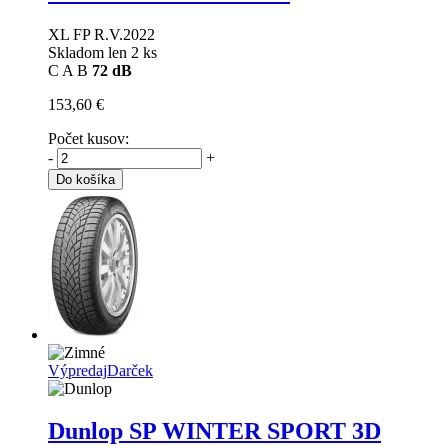
XL FP R.V.2022
Skladom len 2 ks
C
A
B
72 dB
153,60 €
Počet kusov:
-
+
Do košíka
Výpredaj
Darček
Dunlop SP WINTER SPORT 3D