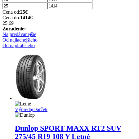
Cena od:
25
€
Cena do:
1414
€
25.6
9
Zoradenie:
Najpredávanejšie
Od najlacnejšieho
Od najdrahšieho
Výpredaj
Darček
Dunlop SPORT MAXX RT2 SUV
275/45 R19 108 Y Letné