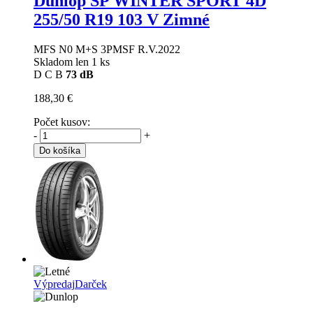
Dunlop SP WINTER SPORT 4D
255/50 R19 103 V Zimné
MFS N0 M+S 3PMSF R.V.2022
Skladom len 1 ks
D
C
B
73 dB
188,30 €
Počet kusov:
-
+
Do košíka
Výpredaj
Darček