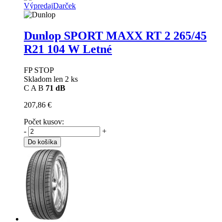
Výpredaj
Darček
Dunlop SPORT MAXX RT 2
265/45
R21 104 W Letné
FP STOP
Skladom len 2 ks
C
A
B
71 dB
207,86 €
Počet kusov:
-
+
Do košíka