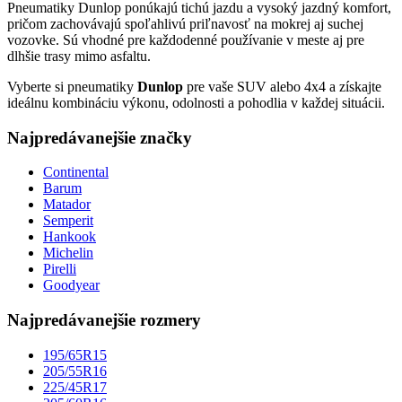
Pneumatiky Dunlop ponúkajú tichú jazdu a vysoký jazdný komfort,
pričom zachovávajú spoľahlivú priľnavosť na mokrej aj suchej
vozovke. Sú vhodné pre každodenné používanie v meste aj pre
dlhšie trasy mimo asfaltu.
Vyberte si pneumatiky
Dunlop
pre vaše SUV alebo 4x4 a získajte
ideálnu kombináciu výkonu, odolnosti a pohodlia v každej situácii.
Najpredávanejšie značky
Continental
Barum
Matador
Semperit
Hankook
Michelin
Pirelli
Goodyear
Najpredávanejšie rozmery
195/65R15
205/55R16
225/45R17