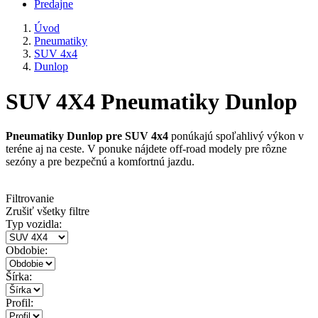
Predajne
Úvod
Pneumatiky
SUV 4x4
Dunlop
SUV 4X4 Pneumatiky Dunlop
Pneumatiky Dunlop pre SUV 4x4
ponúkajú spoľahlivý výkon v
teréne aj na ceste. V ponuke nájdete off-road modely pre rôzne
sezóny a pre bezpečnú a komfortnú jazdu.
Filtrovanie
Zrušiť všetky filtre
Typ vozidla:
Obdobie:
Šírka:
Profil: