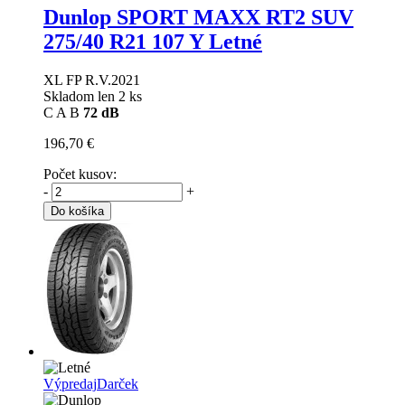
Dunlop SPORT MAXX RT2 SUV
275/40 R21 107 Y Letné
XL FP R.V.2021
Skladom len 2 ks
C
A
B
72 dB
196,70 €
Počet kusov:
-
+
Do košíka
Výpredaj
Darček