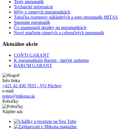
Testy pneumatík
Technické informácie
Mýty o zimných pneumatikách
Tabuľka rozmerov nákladných a agro pneumatík MITAS
Starnutie pneumatík
Čo znamenajú skratky na pneumatikách
Nové značenie zimných a celoročných pneumatík
Aktuálne akcie
CONTI GARANT
K pneumatikám Barum - darček zadarmo
BARUM GARANT
Info linka
+421 42 430 7833 - VO Púchov
e-mail
notes@mikona.sk
Pobočky
Nájdite nás