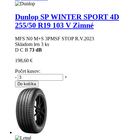
Dunlop SP WINTER SPORT 4D
255/50 R19 103 V Zimné
MFS N0 M+S 3PMSF STOP R.V.2023
Skladom len 3 ks
D
C
B
73 dB
198,60 €
Počet kusov:
-
+
Do košíka