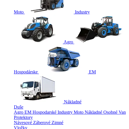
Moto
Industry
Agro
Hospodárske
EM
Nákladné
Duše
Agro
EM
Hospodarské
Industry
Moto
Nákladné
Osobné
Van
Protektory
Návesové
Záberové
Zimné
Vložky