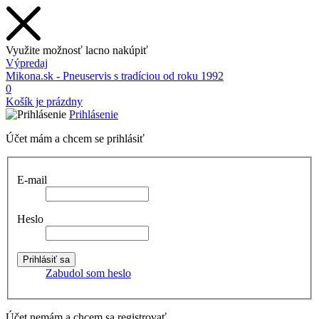
Využite možnosť lacno nakúpiť
Výpredaj
Mikona.sk - Pneuservis s tradíciou od roku 1992
0
Košík je prázdny
Prihlásenie
Účet mám a chcem se prihlásiť
E-mail
Heslo
Zabudol som heslo
Účet nemám a chcem sa registrovať