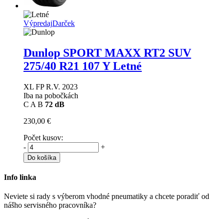
Výpredaj
Darček
Dunlop SPORT MAXX RT2 SUV
275/40 R21 107 Y Letné
XL FP R.V. 2023
Iba na pobočkách
C
A
B
72 dB
230,00 €
Počet kusov:
-
+
Do košíka
Info linka
Neviete si rady s výberom vhodné pneumatiky a chcete poradiť od
nášho servisného pracovníka?