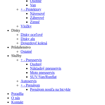
Osobné
Van
+
-
Protektory
Návesové
Záberové
Zimné
Vložky
Disky
Disky oceľové
Disky alu
Dojazdové kolesá
Príslušenstvo
Ostatné
Služby
+
-
Pneuservis
Osobný
Nákladný pneuservis
Moto pneuservis
SUV/Van/Runflat
Autoservis
+
-
Prenájom
Prenájom nosiča na bicykle
Poradňa
O nás
Kontakt