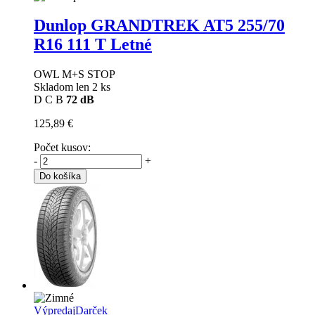
Dunlop GRANDTREK AT5
255/70
R16 111 T Letné
OWL M+S STOP
Skladom len 2 ks
D
C
B
72 dB
125,89 €
Počet kusov:
-
+
Do košíka
Výpredaj
Darček