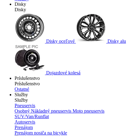
Disky
Disky
Disky oceľové
Disky alu
Dojazdové kolesá
Príslušenstvo
Príslušenstvo
Ostatné
Služby
Služby
Pneuservis
Osobný
Nákladný pneuservis
Moto pneuservis
SUV/Van/Runflat
Autoservis
Prenájom
Prenájom nosiča na bicykle