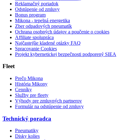
Reklamačný poriadok
Odstúpenie od zmluvy
Bonus program
Mikona - tepelná energetika
Zber odpadových pneumatík
Ochrana osobných údajov a poučenie o cookies
Affiliate spolupráca
Najčastejšie kladené otázky FAQ
Spracovanie Cookies
Projekt kybernetickej bezpečnosti podporený SIEA
Fleet
Prečo Mikona
História Mikony
Cenníky
Služby pre fleety
Výhody pre zmluvných partnerov
Formulár na odstúpenie od zmluvy
Technický poradca
Pneumatiky
Disky kolies