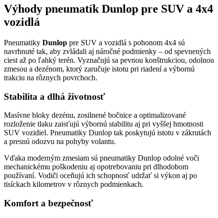
Výhody pneumatík Dunlop pre SUV a 4x4
vozidlá
Pneumatiky
Dunlop
pre SUV a vozidlá s pohonom 4x4 sú
navrhnuté tak, aby zvládali aj náročné podmienky – od spevnených
ciest až po ľahký terén. Vyznačujú sa pevnou konštrukciou, odolnou
zmesou a dezénom, ktorý zaručuje istotu pri riadení a výbornú
trakciu na rôznych povrchoch.
Stabilita a dlhá životnosť
Masívne bloky dezénu, zosilnené bočnice a optimalizované
rozloženie tlaku zaisťujú výbornú stabilitu aj pri vyššej hmotnosti
SUV vozidiel. Pneumatiky Dunlop tak poskytujú istotu v zákrutách
a presnú odozvu na pohyby volantu.
Vďaka moderným zmesiam sú pneumatiky Dunlop odolné voči
mechanickému poškodeniu aj opotrebovaniu pri dlhodobom
používaní. Vodiči oceňujú ich schopnosť udržať si výkon aj po
tisíckach kilometrov v rôznych podmienkach.
Komfort a bezpečnosť