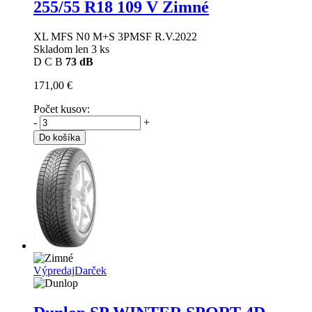
255/55 R18 109 V Zimné
XL MFS N0 M+S 3PMSF R.V.2022
Skladom len 3 ks
D
C
B
73 dB
171,00 €
Počet kusov:
-
+
Do košíka
Výpredaj
Darček