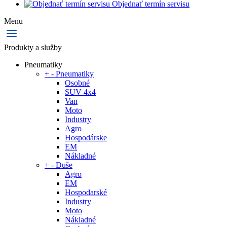
Objednať termín servisu
Menu
Produkty a služby
Pneumatiky
+
-
Pneumatiky
Osobné
SUV 4x4
Van
Moto
Industry
Agro
Hospodárske
EM
Nákladné
+
-
Duše
Agro
EM
Hospodarské
Industry
Moto
Nákladné