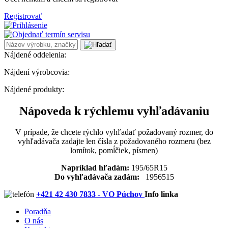
Registrovať
Nájdené oddelenia:
Nájdení výrobcovia:
Nájdené produkty:
Nápoveda k rýchlemu vyhľadávaniu
V prípade, že chcete rýchlo vyhľadať požadovaný rozmer, do
vyhľadávača zadajte len čísla z požadovaného rozmeru (bez
lomítok, pomĺčiek, písmen)
Napríklad hľadám:
195/65R15
Do vyhľadávača zadám:
1956515
+421 42 430 7833 - VO Púchov
Info linka
Poradňa
O nás