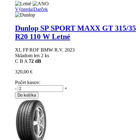
Výpredaj
Darček
Dunlop SP SPORT MAXX GT
315/35
R20 110 W Letné
XL FP ROF BMW R.V. 2023
Skladom len 2 ks
C
B
A
72 dB
320,00 €
Počet kusov:
-
+
Do košíka