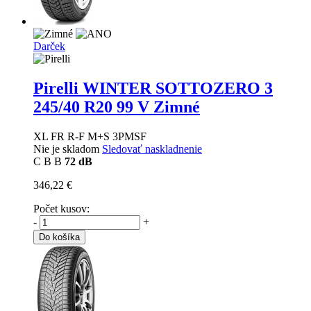
Darček
Pirelli WINTER SOTTOZERO 3
245/40 R20 99 V Zimné
XL FR R-F M+S 3PMSF
Nie je skladom
Sledovať naskladnenie
C
B
B
72 dB
346,22 €
Počet kusov:
-
+
Do košíka