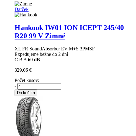
Darček
Hankook IW01 ION ICEPT
245/40
R20 99 V Zimné
XL FR SoundAbsorber EV M+S 3PMSF
Expedujeme bežne do 2 dní
C
B
A
69 dB
329,06 €
Počet kusov:
-
+
Do košíka