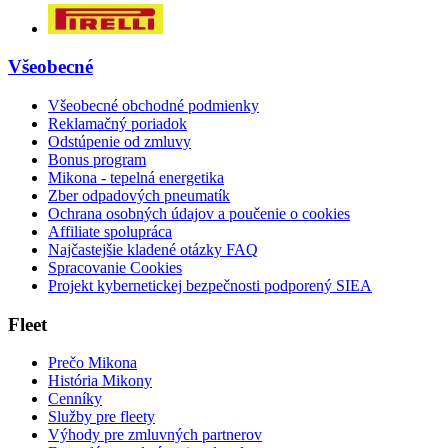
Všeobecné
Všeobecné obchodné podmienky
Reklamačný poriadok
Odstúpenie od zmluvy
Bonus program
Mikona - tepelná energetika
Zber odpadových pneumatík
Ochrana osobných údajov a poučenie o cookies
Affiliate spolupráca
Najčastejšie kladené otázky FAQ
Spracovanie Cookies
Projekt kybernetickej bezpečnosti podporený SIEA
Fleet
Prečo Mikona
História Mikony
Cenníky
Služby pre fleety
Výhody pre zmluvných partnerov