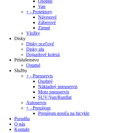
Osobné
Van
+
-
Protektory
Návesové
Záberové
Zimné
Vložky
Disky
Disky oceľové
Disky alu
Dojazdové kolesá
Príslušenstvo
Ostatné
Služby
+
-
Pneuservis
Osobný
Nákladný pneuservis
Moto pneuservis
SUV/Van/Runflat
Autoservis
+
-
Prenájom
Prenájom nosiča na bicykle
Poradňa
O nás
Kontakt