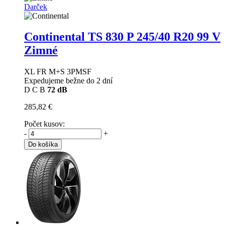
Darček
Continental TS 830 P
245/40 R20 99 V
Zimné
XL FR M+S 3PMSF
Expedujeme bežne do 2 dní
D
C
B
72 dB
285,82 €
Počet kusov:
-
+
Do košíka