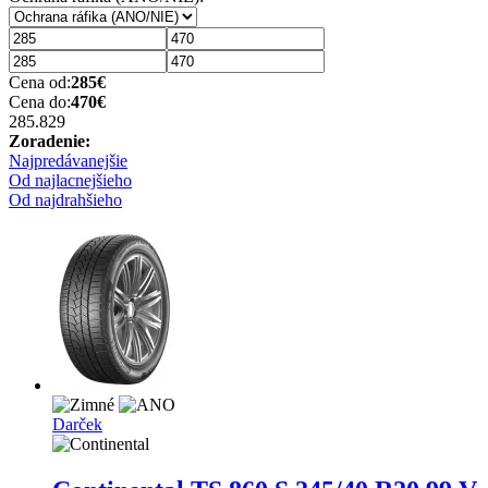
Cena od:
285
€
Cena do:
470
€
285.82
9
Zoradenie:
Najpredávanejšie
Od najlacnejšieho
Od najdrahšieho
Darček