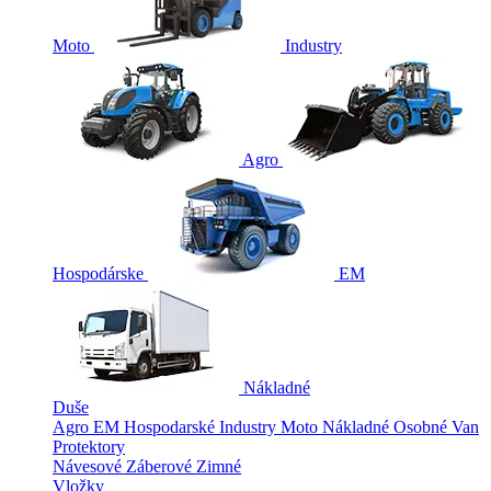
Moto
Industry
Agro
Hospodárske
EM
Nákladné
Duše
Agro
EM
Hospodarské
Industry
Moto
Nákladné
Osobné
Van
Protektory
Návesové
Záberové
Zimné
Vložky