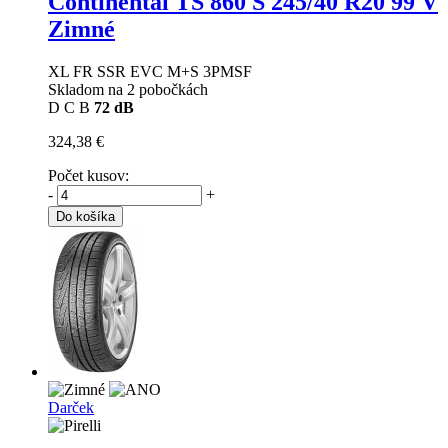
Continental TS 860 S
245/40 R20 99 V
Zimné
XL FR SSR EVC M+S 3PMSF
Skladom na 2 pobočkách
D
C
B
72 dB
324,38 €
Počet kusov:
-
+
Do košíka
Darček