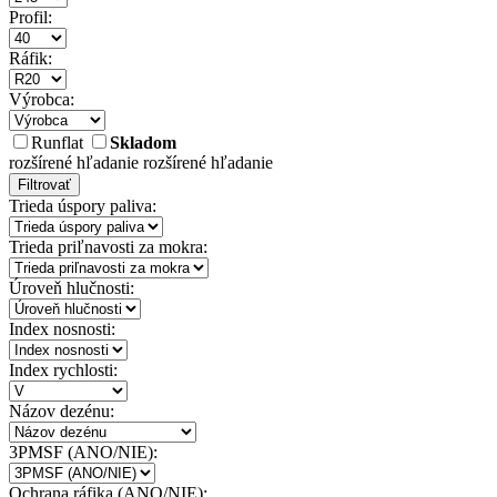
Profil:
Ráfik:
Výrobca:
Runflat
Skladom
rozšírené hľadanie
rozšírené hľadanie
Filtrovať
Trieda úspory paliva:
Trieda priľnavosti za mokra:
Úroveň hlučnosti:
Index nosnosti:
Index rychlosti:
Názov dezénu:
3PMSF (ANO/NIE):
Ochrana ráfika (ANO/NIE):