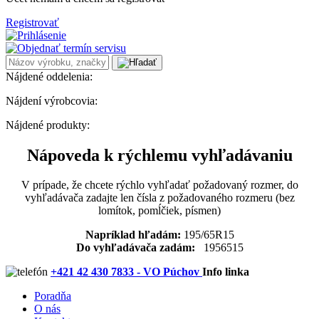
Registrovať
Nájdené oddelenia:
Nájdení výrobcovia:
Nájdené produkty:
Nápoveda k rýchlemu vyhľadávaniu
V prípade, že chcete rýchlo vyhľadať požadovaný rozmer, do
vyhľadávača zadajte len čísla z požadovaného rozmeru (bez
lomítok, pomĺčiek, písmen)
Napríklad hľadám:
195/65R15
Do vyhľadávača zadám:
1956515
+421 42 430 7833 - VO Púchov
Info linka
Poradňa
O nás