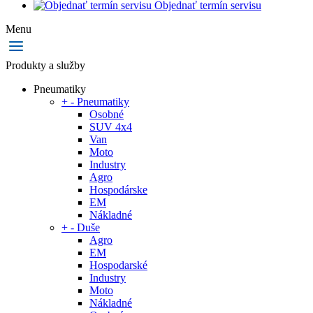
Objednať termín servisu
Menu
Produkty a služby
Pneumatiky
+
-
Pneumatiky
Osobné
SUV 4x4
Van
Moto
Industry
Agro
Hospodárske
EM
Nákladné
+
-
Duše
Agro
EM
Hospodarské
Industry
Moto
Nákladné