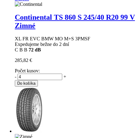
Continental TS 860 S
245/40 R20 99 V
Zimné
XL FR EVC BMW MO M+S 3PMSF
Expedujeme bežne do 2 dní
C
B
B
72 dB
285,82 €
Počet kusov:
-
+
Do košíka