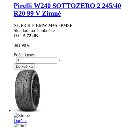
Pirelli W240 SOTTOZERO 2
245/40
R20 99 V Zimné
XL FR R-F BMW M+S 3PMSF
Skladom na 1 pobočke
D
C
B
72 dB
391,98 €
Počet kusov:
-
+
Do košíka
Darček