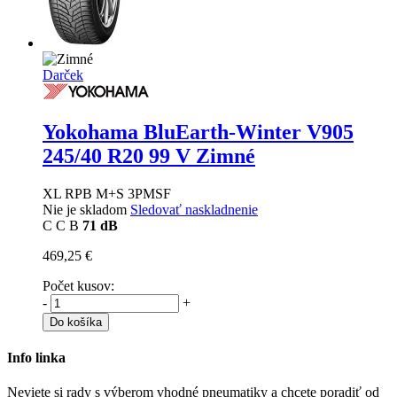
Darček
Yokohama BluEarth-Winter V905
245/40 R20 99 V Zimné
XL RPB M+S 3PMSF
Nie je skladom
Sledovať naskladnenie
C
C
B
71 dB
469,25 €
Počet kusov:
-
+
Do košíka
Info linka
Neviete si rady s výberom vhodné pneumatiky a chcete poradiť od