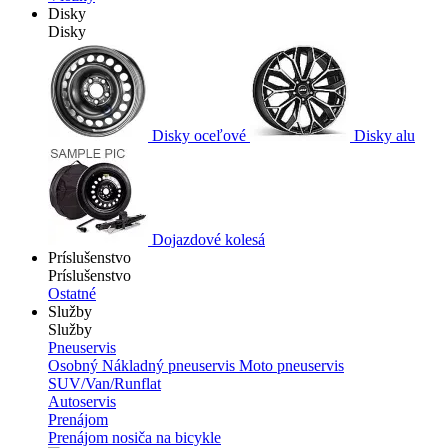
Disky
Disky
Disky oceľové
Disky alu
Dojazdové kolesá
Príslušenstvo
Príslušenstvo
Ostatné
Služby
Služby
Pneuservis
Osobný
Nákladný pneuservis
Moto pneuservis
SUV/Van/Runflat
Autoservis
Prenájom
Prenájom nosiča na bicykle