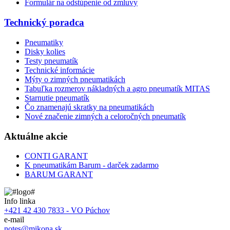
Formulár na odstúpenie od zmluvy
Technický poradca
Pneumatiky
Disky kolies
Testy pneumatík
Technické informácie
Mýty o zimných pneumatikách
Tabuľka rozmerov nákladných a agro pneumatík MITAS
Starnutie pneumatík
Čo znamenajú skratky na pneumatikách
Nové značenie zimných a celoročných pneumatík
Aktuálne akcie
CONTI GARANT
K pneumatikám Barum - darček zadarmo
BARUM GARANT
Info linka
+421 42 430 7833 - VO Púchov
e-mail
notes@mikona.sk