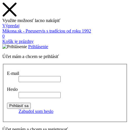
Využite možnosť lacno nakúpiť
Výpredaj
Mikona.sk - Pneuservis s tradíciou od roku 1992
0
Košík je prázdny
Prihlásenie
Účet mám a chcem se prihlásiť
E-mail
Heslo
Zabudol som heslo
Účet nemám a chcem sa registrovať