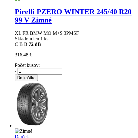
Pirelli PZERO WINTER
245/40 R20
99 V Zimné
XL FR BMW MO M+S 3PMSF
Skladom len 1 ks
C
B
B
72 dB
316,48 €
Počet kusov:
-
+
Do košíka
Darček