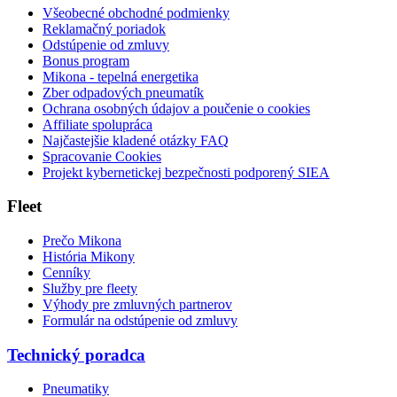
Všeobecné obchodné podmienky
Reklamačný poriadok
Odstúpenie od zmluvy
Bonus program
Mikona - tepelná energetika
Zber odpadových pneumatík
Ochrana osobných údajov a poučenie o cookies
Affiliate spolupráca
Najčastejšie kladené otázky FAQ
Spracovanie Cookies
Projekt kybernetickej bezpečnosti podporený SIEA
Fleet
Prečo Mikona
História Mikony
Cenníky
Služby pre fleety
Výhody pre zmluvných partnerov
Formulár na odstúpenie od zmluvy
Technický poradca
Pneumatiky