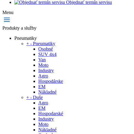
Objednať termín servisu
Menu
Produkty a služby
Pneumatiky
+
-
Pneumatiky
Osobné
SUV 4x4
Van
Moto
Industry
Agro
Hospodárske
EM
Nákladné
+
-
Duše
Agro
EM
Hospodarské
Industry
Moto
Nákladné