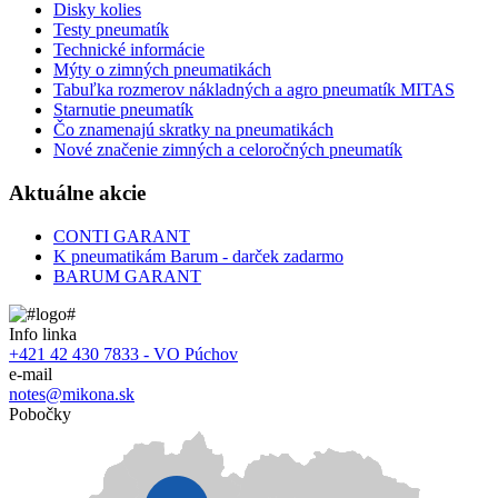
Disky kolies
Testy pneumatík
Technické informácie
Mýty o zimných pneumatikách
Tabuľka rozmerov nákladných a agro pneumatík MITAS
Starnutie pneumatík
Čo znamenajú skratky na pneumatikách
Nové značenie zimných a celoročných pneumatík
Aktuálne akcie
CONTI GARANT
K pneumatikám Barum - darček zadarmo
BARUM GARANT
Info linka
+421 42 430 7833 - VO Púchov
e-mail
notes@mikona.sk
Pobočky