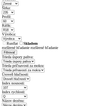
Šírka:
Profil:
Ráfik:
Výrobca:
Runflat
Skladom
rozšírené hľadanie
rozšírené hľadanie
Filtrovať
Trieda úspory paliva:
Trieda priľnavosti za mokra:
Úroveň hlučnosti:
Index nosnosti:
Index rychlosti:
Názov dezénu: