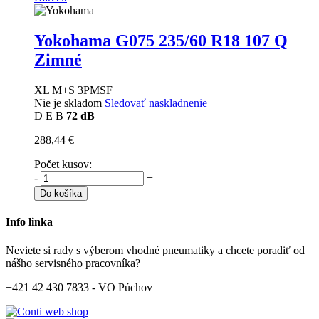
Yokohama G075
235/60 R18 107 Q
Zimné
XL M+S 3PMSF
Nie je skladom
Sledovať naskladnenie
D
E
B
72 dB
288,44 €
Počet kusov:
-
+
Do košíka
Info linka
Neviete si rady s výberom vhodné pneumatiky a chcete poradiť od
nášho servisného pracovníka?
+421 42 430 7833 - VO Púchov