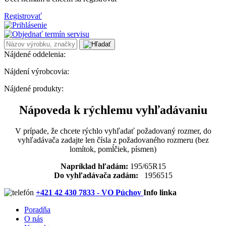
Registrovať
Nájdené oddelenia:
Nájdení výrobcovia:
Nájdené produkty:
Nápoveda k rýchlemu vyhľadávaniu
V prípade, že chcete rýchlo vyhľadať požadovaný rozmer, do
vyhľadávača zadajte len čísla z požadovaného rozmeru (bez
lomítok, pomĺčiek, písmen)
Napríklad hľadám:
195/65R15
Do vyhľadávača zadám:
1956515
+421 42 430 7833 - VO Púchov
Info linka
Poradňa
O nás