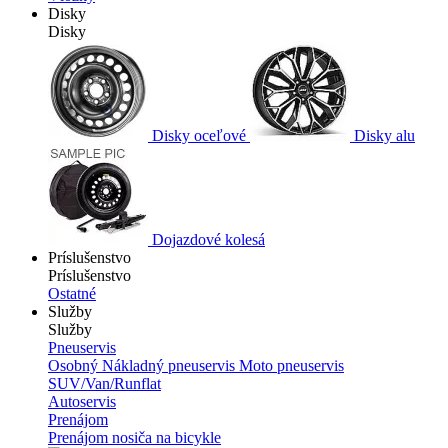
Disky
Disky
Disky oceľové
Disky alu
Dojazdové kolesá
Príslušenstvo
Príslušenstvo
Ostatné
Služby
Služby
Pneuservis
Osobný
Nákladný pneuservis
Moto pneuservis
SUV/Van/Runflat
Autoservis
Prenájom
Prenájom nosiča na bicykle