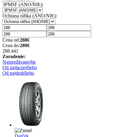
3PMSF (ANO/NIE):
Ochrana ráfika (ANO/NIE):
Cena od:
288
€
Cena do:
289
€
288.44
1
Zoradenie:
Najpredávanejšie
Od najlacnejšieho
Od najdrahšieho
Darček