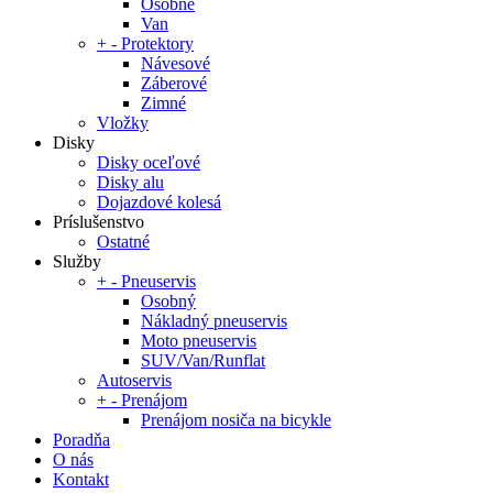
Osobné
Van
+
-
Protektory
Návesové
Záberové
Zimné
Vložky
Disky
Disky oceľové
Disky alu
Dojazdové kolesá
Príslušenstvo
Ostatné
Služby
+
-
Pneuservis
Osobný
Nákladný pneuservis
Moto pneuservis
SUV/Van/Runflat
Autoservis
+
-
Prenájom
Prenájom nosiča na bicykle
Poradňa
O nás
Kontakt