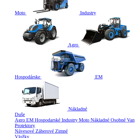
Moto
Industry
Agro
Hospodárske
EM
Nákladné
Duše
Agro
EM
Hospodarské
Industry
Moto
Nákladné
Osobné
Van
Protektory
Návesové
Záberové
Zimné
Vložky