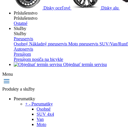
Disky oceľové
Disky alu
Príslušenstvo
Príslušenstvo
Ostatné
Služby
Služby
Pneuservis
Osobný
Nákladný pneuservis
Moto pneuservis
SUV/Van/Runfl
Autoservis
Prenájom
Prenájom nosiča na bicykle
Objednať termín servisu
Menu
Produkty a služby
Pneumatiky
+
-
Pneumatiky
Osobné
SUV 4x4
Van
Moto