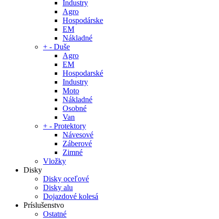
Industry
Agro
Hospodárske
EM
Nákladné
+
-
Duše
Agro
EM
Hospodarské
Industry
Moto
Nákladné
Osobné
Van
+
-
Protektory
Návesové
Záberové
Zimné
Vložky
Disky
Disky oceľové
Disky alu
Dojazdové kolesá
Príslušenstvo
Ostatné