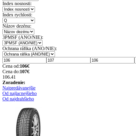
Index nosnosti:
Index rychlosti:
Názov dezénu:
3PMSF (ANO/NIE):
Ochrana ráfika (ANO/NIE):
Cena od:
106
€
Cena do:
107
€
106.4
1
Zoradenie:
Najpredávanejšie
Od najlacnejšieho
Od najdrahšieho