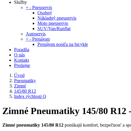
Služby
+
-
Pneuservis
Osobný
Nákladný pneuservis
Moto pneuservis
SUV/Van/Runflat
Autoservis
+
-
Prenájom
Prenájom nosiča na bicykle
Poradňa
O nás
Kontakt
Predajne
Úvod
Pneumatiky
Zimné
145/80 R12
Index rýchlosti Q
Zimné Pneumatiky 145/80 R12 - 
Zimné pneumatiky 145/80 R12
ponúkajú komfort, bezpečnosť a spo