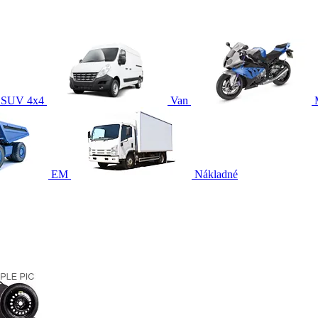
SUV 4x4
Van
EM
Nákladné