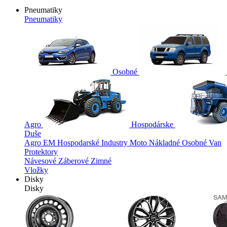
Pneumatiky
Pneumatiky
Osobné
Agro
Hospodárske
Duše
Agro
EM
Hospodarské
Industry
Moto
Nákladné
Osobné
Van
Protektory
Návesové
Záberové
Zimné
Vložky
Disky
Disky