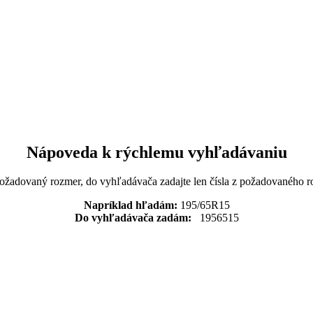
Nápoveda k rýchlemu vyhľadávaniu
požadovaný rozmer, do vyhľadávača zadajte len čísla z požadovaného r
Napríklad hľadám:
195/65R15
Do vyhľadávača zadám:
1956515