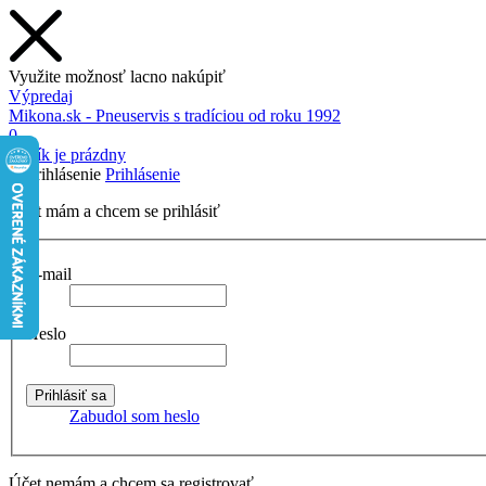
Využite možnosť lacno nakúpiť
Výpredaj
Mikona.sk - Pneuservis s tradíciou od roku 1992
0
Košík je prázdny
Prihlásenie
Účet mám a chcem se prihlásiť
E-mail
Heslo
Zabudol som heslo
Účet nemám a chcem sa registrovať