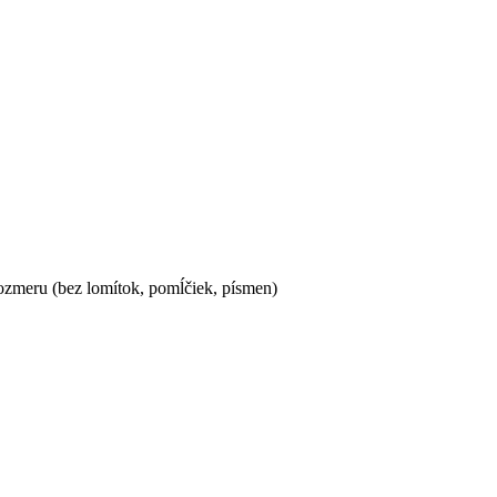
ozmeru (bez lomítok, pomĺčiek, písmen)