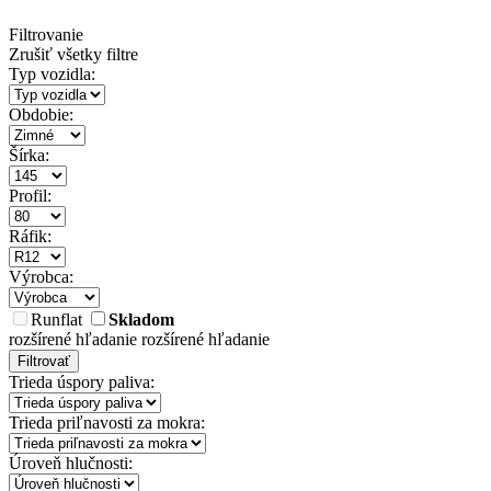
Filtrovanie
Zrušiť všetky filtre
Typ vozidla:
Obdobie:
Šírka:
Profil:
Ráfik:
Výrobca:
Runflat
Skladom
rozšírené hľadanie
rozšírené hľadanie
Filtrovať
Trieda úspory paliva:
Trieda priľnavosti za mokra:
Úroveň hlučnosti: