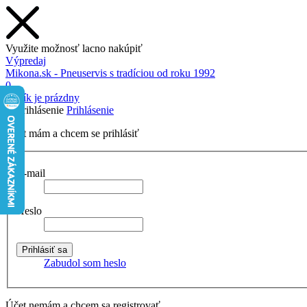
Využite možnosť lacno nakúpiť
Výpredaj
Mikona.sk - Pneuservis s tradíciou od roku 1992
0
Košík je prázdny
Prihlásenie
Účet mám a chcem se prihlásiť
E-mail
Heslo
Zabudol som heslo
Účet nemám a chcem sa registrovať