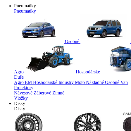
Pneumatiky
Pneumatiky
Osobné
Agro
Hospodárske
Duše
Agro
EM
Hospodarské
Industry
Moto
Nákladné
Osobné
Van
Protektory
Návesové
Záberové
Zimné
Vložky
Disky
Disky