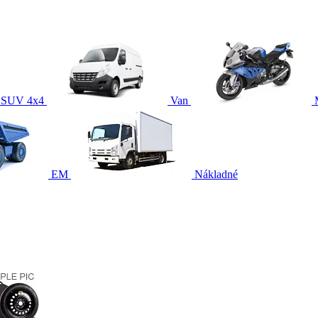
SUV 4x4
Van
EM
Nákladné