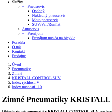
Služby
+
-
Pneuservis
Osobný
Nákladný pneuservis
Moto pneuservis
SUV/Van/Runflat
Autoservis
+
-
Prenájom
Prenájom nosiča na bicykle
Poradňa
O nás
Kontakt
Predajne
Úvod
Pneumatiky
Zimné
KRISTALL CONTROL SUV
Index rýchlosti V
Index nosnosti 110
Zimné Pneumatiky KRISTALL CO
Objavte
zimné pneumatiky KRISTALL CONTROL SUV
pre bez