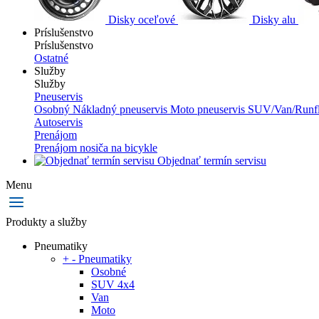
Disky oceľové
Disky alu
Príslušenstvo
Príslušenstvo
Ostatné
Služby
Služby
Pneuservis
Osobný
Nákladný pneuservis
Moto pneuservis
SUV/Van/Runfl
Autoservis
Prenájom
Prenájom nosiča na bicykle
Objednať termín servisu
Menu
Produkty a služby
Pneumatiky
+
-
Pneumatiky
Osobné
SUV 4x4
Van
Moto