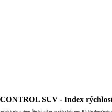
NTROL SUV - Index rýchlosti V
pečnú jazdu v zime. Široký výber za výhodné ceny. Rýchle doručenie 