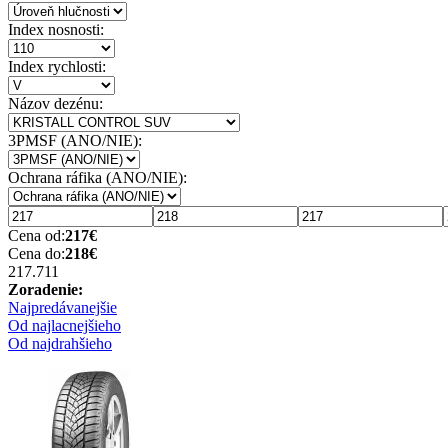
Index nosnosti:
Index rychlosti:
Názov dezénu:
3PMSF (ANO/NIE):
Ochrana ráfika (ANO/NIE):
Cena od:
217
€
Cena do:
218
€
217.71
1
Zoradenie:
Najpredávanejšie
Od najlacnejšieho
Od najdrahšieho