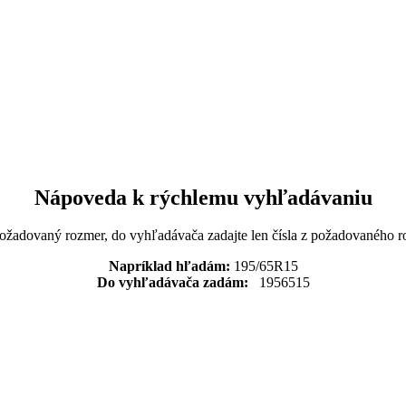
Nápoveda k rýchlemu vyhľadávaniu
požadovaný rozmer, do vyhľadávača zadajte len čísla z požadovaného r
Napríklad hľadám:
195/65R15
Do vyhľadávača zadám:
1956515