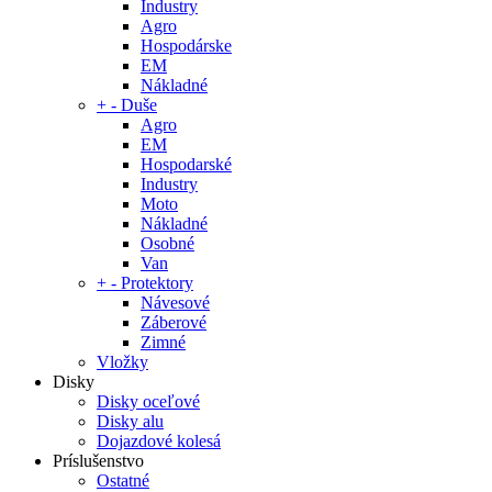
Industry
Agro
Hospodárske
EM
Nákladné
+
-
Duše
Agro
EM
Hospodarské
Industry
Moto
Nákladné
Osobné
Van
+
-
Protektory
Návesové
Záberové
Zimné
Vložky
Disky
Disky oceľové
Disky alu
Dojazdové kolesá
Príslušenstvo
Ostatné