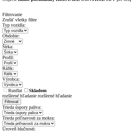
Filtrovanie
Zrušiť všetky filtre
Typ vozidla:
Obdobie:
Šírka:
Profil:
Ráfik:
Výrobca:
Runflat
Skladom
rozšírené hľadanie
rozšírené hľadanie
Filtrovať
Trieda úspory paliva:
Trieda priľnavosti za mokra:
Úroveň hlučnosti: