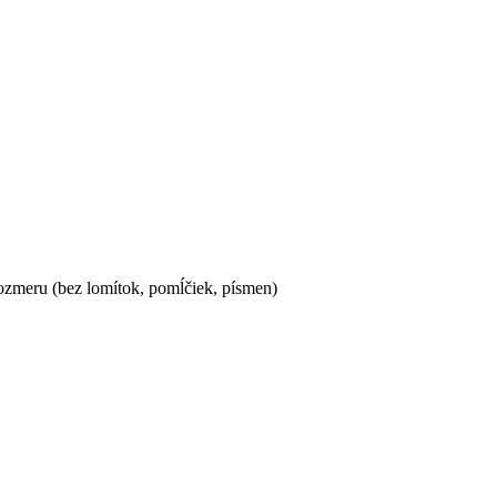
ozmeru (bez lomítok, pomĺčiek, písmen)