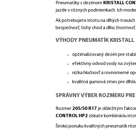
Pneumatiky s dezénom
KRISTALL CON
jazde v rôznych podmienkach. Ich modern
Ak potrebujete istotu na dlhých trasách
bezpečnosť, tichý chod a dlhú životnosť.
VÝHODY PNEUMATÍK KRISTALL 
optimalizovaný dezén pre stabil
efektívny odvod vody na zvýše
nízka hlučnosť a rovnomerné op
kvalitná gumová zmes pre dlhšiu
SPRÁVNY VÝBER ROZMERU PRE
Rozmer
205/50 R17
je dôležitým faktor
CONTROL HP2
získate kombináciu istot
Širokú ponuku kvalitných pneumatík rô