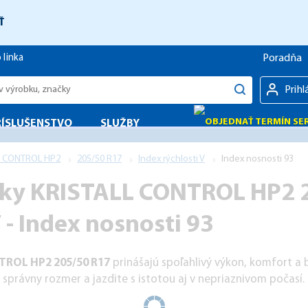
Ť
 linka
Poradňa
Prihl
RÍSLUŠENSTVO
SLUŽBY
L CONTROL HP2
205/50 R17
Index rýchlosti V
Index nosnosti 93
ky KRISTALL CONTROL HP2 2
 - Index nosnosti 93
TROL HP2 205/50 R17
prinášajú spoľahlivý výkon, komfort a
 správny rozmer a jazdite s istotou aj v nepriaznivom počasí.