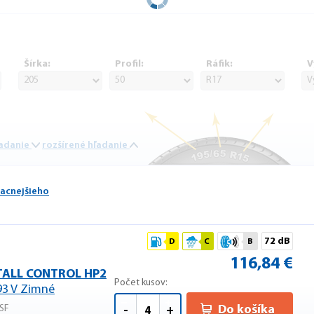
Šírka:
Profil:
Ráfik:
V
ľadanie
rozšírené hľadanie
lacnejšieho
72 dB
D
C
B
116,84 €
STALL CONTROL HP2
Počet kusov:
93 V Zimné
SF
Do košíka
-
+