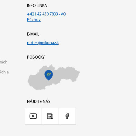
INFO LINKA
+421 42 430 7833 - VO
Púchov
E-MAIL
notes@mikona.sk
POBOČKY
kách
ých a
NÁJDITE NÁS