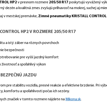
TROL HP2
v presnom rozmere
205/50 R17
poskytujú vyvážený výkon
ý dezén a kvalitná zmes zvyšujú priľnavosť na mokrej, suchej aj mi
 aj v mestskej premávke,
Zimné pneumatiky KRISTALL CONTROL
CONTROL HP2 V ROZMERE 205/50 R17
itu a istý záber na rôznych povrchoch
nie bezpečnosti
otrebovanie pre vyšší jazdný komfort
 životnosť a spoľahlivý výkon
 BEZPEČNÚ JAZDU
om pre stabilitu vozidla, presné reakcie a efektívne brzdenie. Pri 
y, komfortu a spoľahlivosti počas ich sezóny.
znych značiek v tomto rozmere nájdete na
Mikona.sk
.