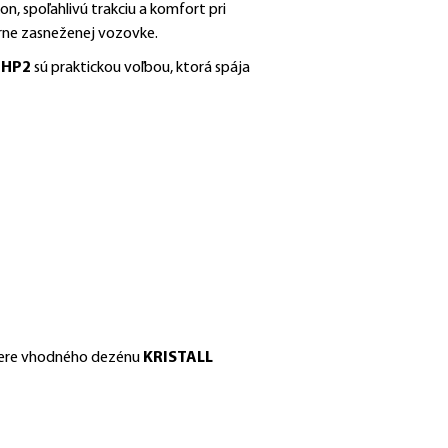
, spoľahlivú trakciu a komfort pri
erne zasneženej vozovke.
 HP2
sú praktickou voľbou, ktorá spája
výbere vhodného dezénu
KRISTALL