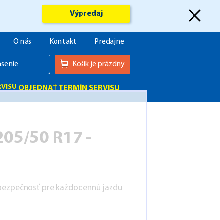
Výpredaj
O nás
Kontakt
Predajne
ásenie
Košík je prázdny
OBJEDNAŤ TERMÍN SERVISU
05/50 R17 -
 bezpečnosť pre každodennú jazdu