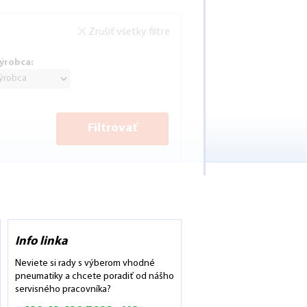
Zrušiť všetky filtre
ýrobca:
Filtrovať
Info linka
Neviete si rady s výberom vhodné
pneumatiky a chcete poradiť od nášho
servisného pracovníka?