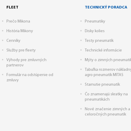
FLEET
TECHNICKÝ PORADCA
Prečo Mikona
Pneumatiky
História Mikony
Disky kolies
Cenníky
Testy pneumatík
Služby pre fleety
Technické informácie
Výhody pre zmluvných
Mýty o zimných pneumati
partnerov
Tabuľka rozmerov nákladn
Formulár na odstúpenie od
agro pneumatík MITAS
zmluvy
Starnutie pneumatík
Čo znamenajú skratky na
pneumatikách
Nové značenie zimných a
celoročných pneumatík