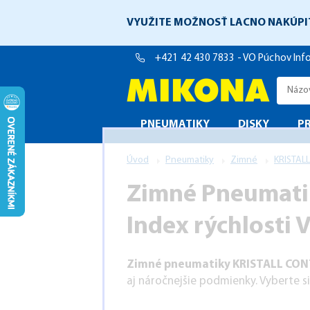
VYUŽITE MOŽNOSŤ LACNO NAKÚPI
+421 42 430 7833 - VO Púchov
Info
PNEUMATIKY
DISKY
P
Úvod
Pneumatiky
Zimné
KRISTAL
Zimné Pneumati
Index rýchlosti V
Zimné pneumatiky KRISTALL CON
aj náročnejšie podmienky. Vyberte si