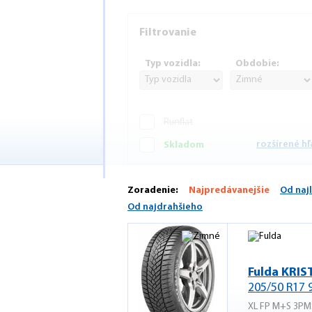
Filtrovanie
Typ vozidla:
Obdobie:
Runflat
rozšírené h
Skladom
Zoradenie:
Najpredávanejšie
Od naj
Od najdrahšieho
Fulda KRI
205/50 R17 
XL FP M+S 3PM