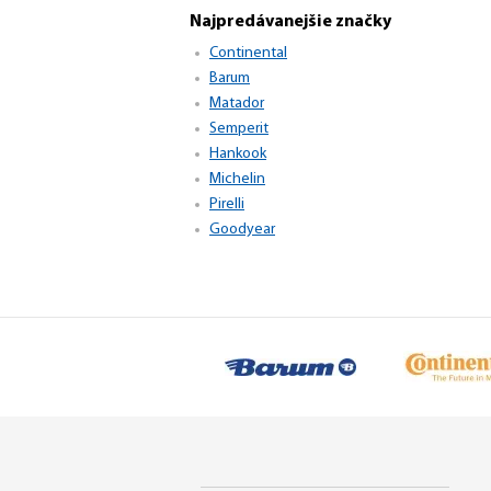
Najpredávanejšie značky
Continental
Barum
Matador
Semperit
Hankook
Michelin
Pirelli
Goodyear