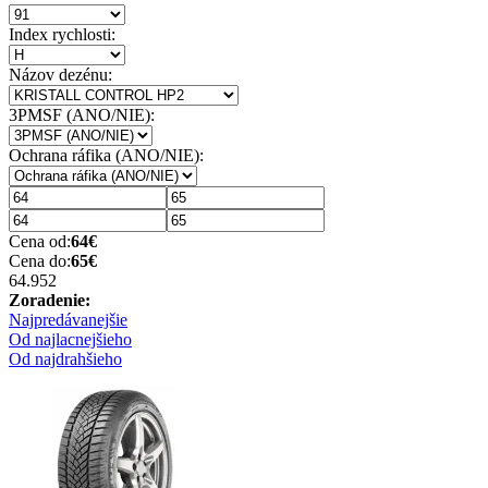
Index rychlosti:
Názov dezénu:
3PMSF (ANO/NIE):
Ochrana ráfika (ANO/NIE):
Cena od:
64
€
Cena do:
65
€
64.95
2
Zoradenie:
Najpredávanejšie
Od najlacnejšieho
Od najdrahšieho