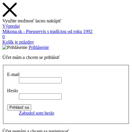
Využite možnosť lacno nakúpiť
Výpredaj
Mikona.sk - Pneuservis s tradíciou od roku 1992
0
Košík je prázdny
Prihlásenie
Účet mám a chcem se prihlásiť
E-mail
Heslo
Zabudol som heslo
Účet nemám a chcem sa registrovať