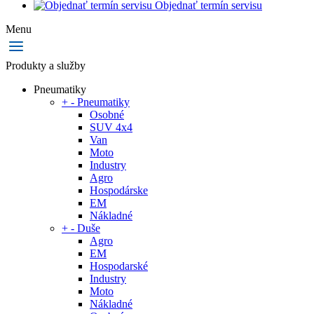
Objednať termín servisu
Menu
Produkty a služby
Pneumatiky
+
-
Pneumatiky
Osobné
SUV 4x4
Van
Moto
Industry
Agro
Hospodárske
EM
Nákladné
+
-
Duše
Agro
EM
Hospodarské
Industry
Moto
Nákladné