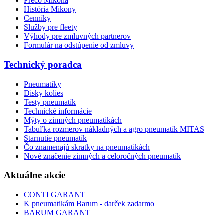
Prečo Mikona
História Mikony
Cenníky
Služby pre fleety
Výhody pre zmluvných partnerov
Formulár na odstúpenie od zmluvy
Technický poradca
Pneumatiky
Disky kolies
Testy pneumatík
Technické informácie
Mýty o zimných pneumatikách
Tabuľka rozmerov nákladných a agro pneumatík MITAS
Starnutie pneumatík
Čo znamenajú skratky na pneumatikách
Nové značenie zimných a celoročných pneumatík
Aktuálne akcie
CONTI GARANT
K pneumatikám Barum - darček zadarmo
BARUM GARANT