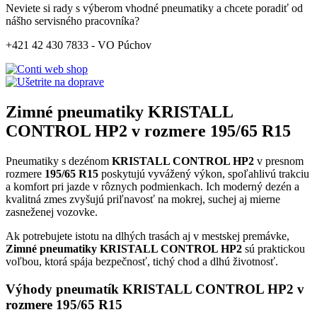
Neviete si rady s výberom vhodné pneumatiky a chcete poradiť od
nášho servisného pracovníka?
+421 42 430 7833 - VO Púchov
Zimné pneumatiky KRISTALL
CONTROL HP2 v rozmere 195/65 R15
Pneumatiky s dezénom
KRISTALL CONTROL HP2
v presnom
rozmere
195/65 R15
poskytujú vyvážený výkon, spoľahlivú trakciu
a komfort pri jazde v rôznych podmienkach. Ich moderný dezén a
kvalitná zmes zvyšujú priľnavosť na mokrej, suchej aj mierne
zasneženej vozovke.
Ak potrebujete istotu na dlhých trasách aj v mestskej premávke,
Zimné pneumatiky KRISTALL CONTROL HP2
sú praktickou
voľbou, ktorá spája bezpečnosť, tichý chod a dlhú životnosť.
Výhody pneumatík KRISTALL CONTROL HP2 v
rozmere 195/65 R15