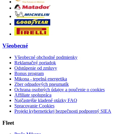
Všeobecné
Všeobecné obchodné podmienky
Reklamačný poriadok
Odstúpenie od zmluvy
Bonus program
Mikona - tepelná energetika
Zber odpadových pneumatík
Ochrana osobných údajov a poučenie o cookies
Affiliate spolupráca
Najčastejšie kladené otázky FAQ
Spracovanie Cookies
Projekt kybernetickej bezpečnosti podporený SIEA
Fleet