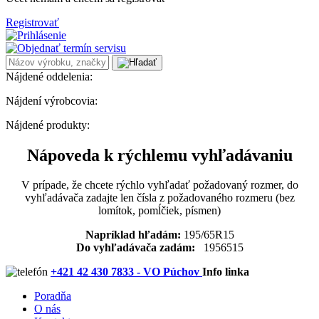
Registrovať
Nájdené oddelenia:
Nájdení výrobcovia:
Nájdené produkty:
Nápoveda k rýchlemu vyhľadávaniu
V prípade, že chcete rýchlo vyhľadať požadovaný rozmer, do
vyhľadávača zadajte len čísla z požadovaného rozmeru (bez
lomítok, pomĺčiek, písmen)
Napríklad hľadám:
195/65R15
Do vyhľadávača zadám:
1956515
+421 42 430 7833 - VO Púchov
Info linka
Poradňa
O nás