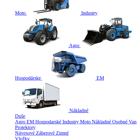
Moto
Industry
Agro
Hospodárske
EM
Nákladné
Duše
Agro
EM
Hospodarské
Industry
Moto
Nákladné
Osobné
Van
Protektory
Návesové
Záberové
Zimné
Vložky