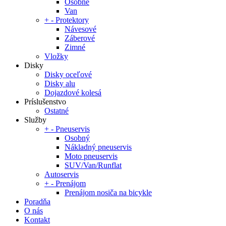
Osobné
Van
+
-
Protektory
Návesové
Záberové
Zimné
Vložky
Disky
Disky oceľové
Disky alu
Dojazdové kolesá
Príslušenstvo
Ostatné
Služby
+
-
Pneuservis
Osobný
Nákladný pneuservis
Moto pneuservis
SUV/Van/Runflat
Autoservis
+
-
Prenájom
Prenájom nosiča na bicykle
Poradňa
O nás
Kontakt