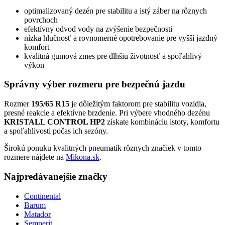
optimalizovaný dezén pre stabilitu a istý záber na rôznych
povrchoch
efektívny odvod vody na zvýšenie bezpečnosti
nízka hlučnosť a rovnomerné opotrebovanie pre vyšší jazdný
komfort
kvalitná gumová zmes pre dlhšiu životnosť a spoľahlivý
výkon
Správny výber rozmeru pre bezpečnú jazdu
Rozmer
195/65 R15
je dôležitým faktorom pre stabilitu vozidla,
presné reakcie a efektívne brzdenie. Pri výbere vhodného dezénu
KRISTALL CONTROL HP2
získate kombináciu istoty, komfortu
a spoľahlivosti počas ich sezóny.
Širokú ponuku kvalitných pneumatík rôznych značiek v tomto
rozmere nájdete na
Mikona.sk
.
Najpredávanejšie značky
Continental
Barum
Matador
Semperit