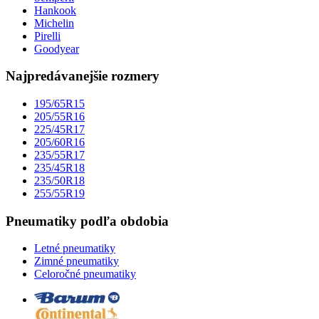
Hankook
Michelin
Pirelli
Goodyear
Najpredávanejšie rozmery
195/65R15
205/55R16
225/45R17
205/60R16
235/55R17
235/45R18
235/50R18
255/55R19
Pneumatiky podľa obdobia
Letné pneumatiky
Zimné pneumatiky
Celoročné pneumatiky