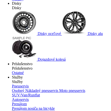
Disky
Disky
Disky oceľové
Disky alu
Dojazdové kolesá
Príslušenstvo
Príslušenstvo
Ostatné
Služby
Služby
Pneuservis
Osobný
Nákladný pneuservis
Moto pneuservis
SUV/Van/Runflat
Autoservis
Prenájom
Prenájom nosiča na bicykle