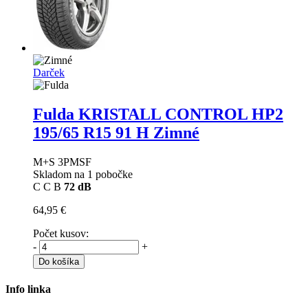
Darček
Fulda KRISTALL CONTROL HP2
195/65 R15 91 H Zimné
M+S 3PMSF
Skladom na 1 pobočke
C
C
B
72 dB
64,95 €
Počet kusov:
-
+
Do košíka
Info linka