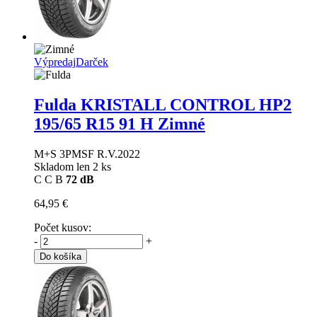
Výpredaj
Darček
Fulda KRISTALL CONTROL HP2
195/65 R15 91 H Zimné
M+S 3PMSF R.V.2022
Skladom len 2 ks
C
C
B
72 dB
64,95 €
Počet kusov:
-
+
Do košíka