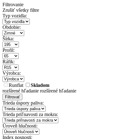
Filtrovanie
Zrušiť všetky filtre
Typ vozidla:
Obdobie:
Šírka:
Profil:
Ráfik:
Výrobca:
Runflat
Skladom
rozšírené hľadanie
rozšírené hľadanie
Filtrovať
Trieda úspory paliva:
Trieda priľnavosti za mokra:
Úroveň hlučnosti:
Index nosnosti: