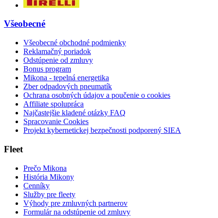
Všeobecné
Všeobecné obchodné podmienky
Reklamačný poriadok
Odstúpenie od zmluvy
Bonus program
Mikona - tepelná energetika
Zber odpadových pneumatík
Ochrana osobných údajov a poučenie o cookies
Affiliate spolupráca
Najčastejšie kladené otázky FAQ
Spracovanie Cookies
Projekt kybernetickej bezpečnosti podporený SIEA
Fleet
Prečo Mikona
História Mikony
Cenníky
Služby pre fleety
Výhody pre zmluvných partnerov
Formulár na odstúpenie od zmluvy