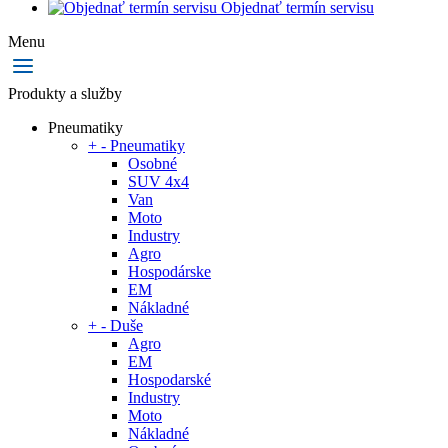
Objednať termín servisu
Menu
Produkty a služby
Pneumatiky
+
-
Pneumatiky
Osobné
SUV 4x4
Van
Moto
Industry
Agro
Hospodárske
EM
Nákladné
+
-
Duše
Agro
EM
Hospodarské
Industry
Moto
Nákladné