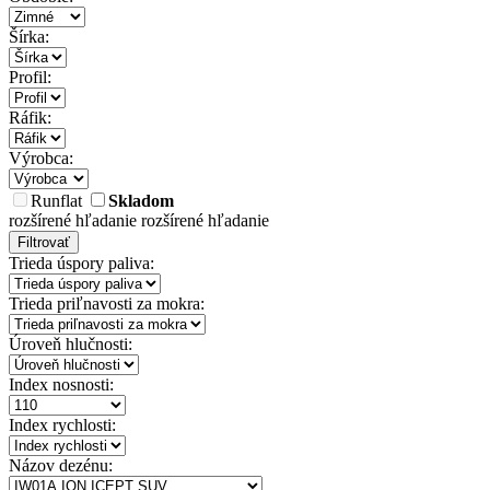
Šírka:
Profil:
Ráfik:
Výrobca:
Runflat
Skladom
rozšírené hľadanie
rozšírené hľadanie
Filtrovať
Trieda úspory paliva:
Trieda priľnavosti za mokra:
Úroveň hlučnosti:
Index nosnosti:
Index rychlosti:
Názov dezénu: