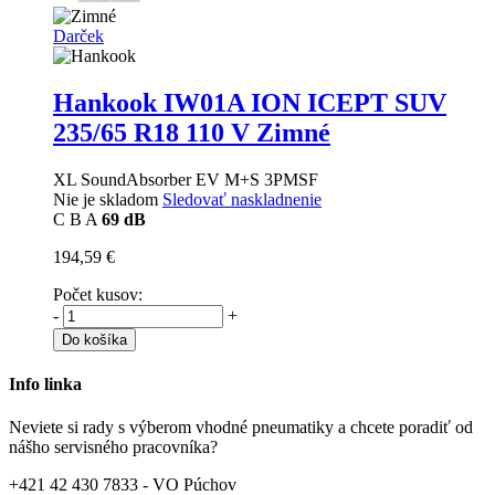
Darček
Hankook IW01A ION ICEPT SUV
235/65 R18 110 V Zimné
XL SoundAbsorber EV M+S 3PMSF
Nie je skladom
Sledovať naskladnenie
C
B
A
69 dB
194,59 €
Počet kusov:
-
+
Do košíka
Info linka
Neviete si rady s výberom vhodné pneumatiky a chcete poradiť od
nášho servisného pracovníka?
+421 42 430 7833 - VO Púchov