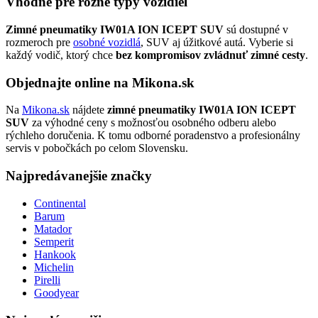
Vhodné pre rôzne typy vozidiel
Zimné pneumatiky IW01A ION ICEPT SUV
sú dostupné v
rozmeroch pre
osobné vozidlá
, SUV aj úžitkové autá. Vyberie si
každý vodič, ktorý chce
bez kompromisov zvládnuť zimné cesty
.
Objednajte online na Mikona.sk
Na
Mikona.sk
nájdete
zimné pneumatiky IW01A ION ICEPT
SUV
za výhodné ceny s možnosťou osobného odberu alebo
rýchleho doručenia. K tomu odborné poradenstvo a profesionálny
servis v pobočkách po celom Slovensku.
Najpredávanejšie značky
Continental
Barum
Matador
Semperit
Hankook
Michelin
Pirelli
Goodyear