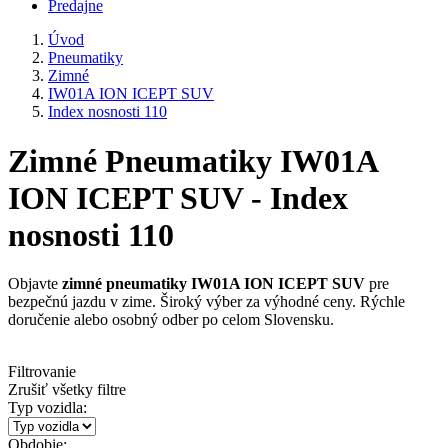
Predajne
Úvod
Pneumatiky
Zimné
IW01A ION ICEPT SUV
Index nosnosti 110
Zimné Pneumatiky IW01A
ION ICEPT SUV - Index
nosnosti 110
Objavte
zimné pneumatiky IW01A ION ICEPT SUV
pre
bezpečnú jazdu v zime. Široký výber za výhodné ceny. Rýchle
doručenie alebo osobný odber po celom Slovensku.
Filtrovanie
Zrušiť všetky filtre
Typ vozidla:
Obdobie: