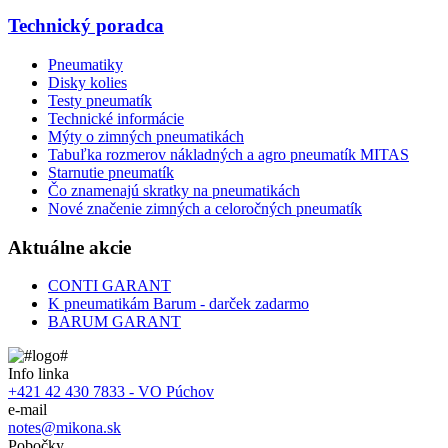
Technický poradca
Pneumatiky
Disky kolies
Testy pneumatík
Technické informácie
Mýty o zimných pneumatikách
Tabuľka rozmerov nákladných a agro pneumatík MITAS
Starnutie pneumatík
Čo znamenajú skratky na pneumatikách
Nové značenie zimných a celoročných pneumatík
Aktuálne akcie
CONTI GARANT
K pneumatikám Barum - darček zadarmo
BARUM GARANT
Info linka
+421 42 430 7833 - VO Púchov
e-mail
notes@mikona.sk
Pobočky