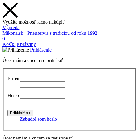
Využite možnosť lacno nakúpiť
Výpredaj
Mikona.sk - Pneuservis s tradíciou od roku 1992
0
Košík je prázdny
Prihlásenie
Účet mám a chcem se prihlásiť
E-mail
Heslo
Zabudol som heslo
Účet nemám a chcem sa registrovať