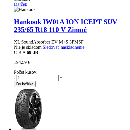
Darček
Hankook IW01A ION ICEPT SUV
235/65 R18 110 V Zimné
XL SoundAbsorber EV M+S 3PMSF
Nie je skladom
Sledovať naskladnenie
C
B
A
69 dB
194,59 €
Počet kusov:
-
+
Do košíka