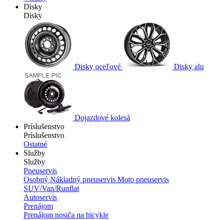
Disky
Disky
Disky oceľové
Disky alu
Dojazdové kolesá
Príslušenstvo
Príslušenstvo
Ostatné
Služby
Služby
Pneuservis
Osobný
Nákladný pneuservis
Moto pneuservis
SUV/Van/Runflat
Autoservis
Prenájom
Prenájom nosiča na bicykle