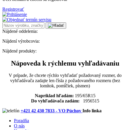
Registrovať
Nájdené oddelenia:
Nájdení výrobcovia:
Nájdené produkty:
Nápoveda k rýchlemu vyhľadávaniu
V prípade, že chcete rýchlo vyhľadať požadovaný rozmer, do
vyhľadávača zadajte len čísla z požadovaného rozmeru (bez
lomítok, pomĺčiek, písmen)
Napríklad hľadám:
195/65R15
Do vyhľadávača zadám:
1956515
+421 42 430 7833 - VO Púchov
Info linka
Poradňa
O nás