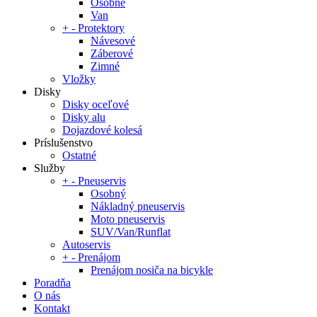
Osobné
Van
+
-
Protektory
Návesové
Záberové
Zimné
Vložky
Disky
Disky oceľové
Disky alu
Dojazdové kolesá
Príslušenstvo
Ostatné
Služby
+
-
Pneuservis
Osobný
Nákladný pneuservis
Moto pneuservis
SUV/Van/Runflat
Autoservis
+
-
Prenájom
Prenájom nosiča na bicykle
Poradňa
O nás
Kontakt