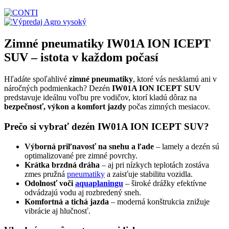
Zimné pneumatiky IW01A ION ICEPT
SUV – istota v každom počasí
Hľadáte spoľahlivé
zimné pneumatiky
, ktoré vás nesklamú ani v
náročných podmienkach? Dezén
IW01A ION ICEPT SUV
predstavuje ideálnu voľbu pre vodičov, ktorí kladú dôraz na
bezpečnosť, výkon a komfort jazdy
počas zimných mesiacov.
Prečo si vybrať dezén IW01A ION ICEPT SUV?
Výborná priľnavosť na snehu a ľade
– lamely a dezén sú
optimalizované pre zimné povrchy.
Krátka brzdná dráha
– aj pri nízkych teplotách zostáva
zmes pružná
pneumatiky
a zaisťuje stabilitu vozidla.
Odolnosť voči
aquaplaningu
– široké drážky efektívne
odvádzajú vodu aj rozbredený sneh.
Komfortná a tichá jazda
– moderná konštrukcia znižuje
vibrácie aj hlučnosť.