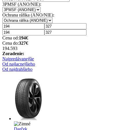
3PMSF (ANO/NIE):
Ochrana ráfika (ANO/NIE):
Cena od:
194
€
Cena do:
327
€
194.59
3
Zoradenie:
Najpredávanejšie
Od najlacnejšieho
Od najdrahšieho
Darček