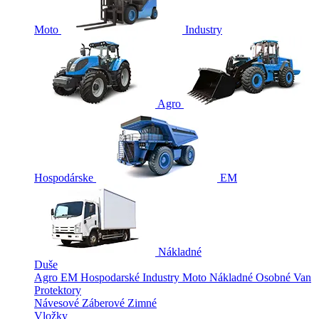
Moto
Industry
Agro
Hospodárske
EM
Nákladné
Duše
Agro
EM
Hospodarské
Industry
Moto
Nákladné
Osobné
Van
Protektory
Návesové
Záberové
Zimné
Vložky