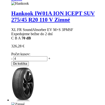
Hankook IW01A ION ICEPT SUV
275/45 R20 110 V Zimné
XL FR SoundAbsorber EV M+S 3PMSF
Expedujeme bežne do 2 dní
C
B
A
70 dB
326,28 €
Počet kusov:
-
+
Do košíka