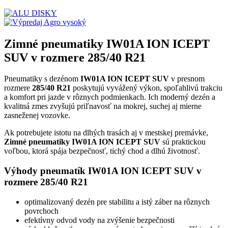
Zimné pneumatiky IW01A ION ICEPT
SUV v rozmere 285/40 R21
Pneumatiky s dezénom
IW01A ION ICEPT SUV
v presnom
rozmere
285/40 R21
poskytujú vyvážený výkon, spoľahlivú trakciu
a komfort pri jazde v rôznych podmienkach. Ich moderný dezén a
kvalitná zmes zvyšujú priľnavosť na mokrej, suchej aj mierne
zasneženej vozovke.
Ak potrebujete istotu na dlhých trasách aj v mestskej premávke,
Zimné pneumatiky IW01A ION ICEPT SUV
sú praktickou
voľbou, ktorá spája bezpečnosť, tichý chod a dlhú životnosť.
Výhody pneumatík IW01A ION ICEPT SUV v
rozmere 285/40 R21
optimalizovaný dezén pre stabilitu a istý záber na rôznych
povrchoch
efektívny odvod vody na zvýšenie bezpečnosti