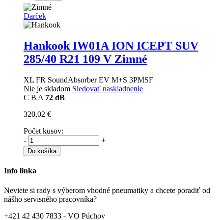
Darček
Hankook IW01A ION ICEPT SUV
285/40 R21 109 V Zimné
XL FR SoundAbsorber EV M+S 3PMSF
Nie je skladom
Sledovať naskladnenie
C
B
A
72 dB
320,02 €
Počet kusov:
-
+
Do košíka
Info linka
Neviete si rady s výberom vhodné pneumatiky a chcete poradiť od
nášho servisného pracovníka?
+421 42 430 7833 - VO Púchov