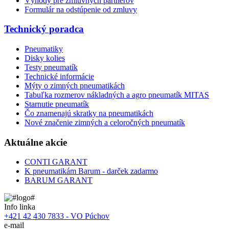
Výhody pre zmluvných partnerov
Formulár na odstúpenie od zmluvy
Technický poradca
Pneumatiky
Disky kolies
Testy pneumatík
Technické informácie
Mýty o zimných pneumatikách
Tabuľka rozmerov nákladných a agro pneumatík MITAS
Starnutie pneumatík
Čo znamenajú skratky na pneumatikách
Nové značenie zimných a celoročných pneumatík
Aktuálne akcie
CONTI GARANT
K pneumatikám Barum - darček zadarmo
BARUM GARANT
Info linka
+421 42 430 7833 - VO Púchov
e-mail