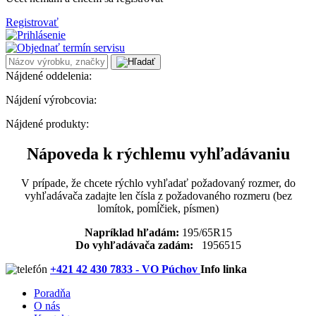
Registrovať
Nájdené oddelenia:
Nájdení výrobcovia:
Nájdené produkty:
Nápoveda k rýchlemu vyhľadávaniu
V prípade, že chcete rýchlo vyhľadať požadovaný rozmer, do
vyhľadávača zadajte len čísla z požadovaného rozmeru (bez
lomítok, pomĺčiek, písmen)
Napríklad hľadám:
195/65R15
Do vyhľadávača zadám:
1956515
+421 42 430 7833 - VO Púchov
Info linka
Poradňa
O nás