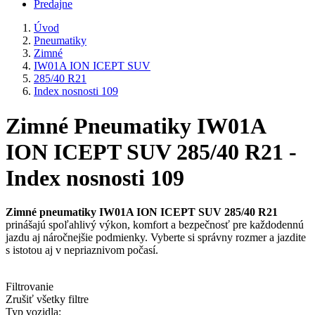
Predajne
Úvod
Pneumatiky
Zimné
IW01A ION ICEPT SUV
285/40 R21
Index nosnosti 109
Zimné Pneumatiky IW01A
ION ICEPT SUV 285/40 R21 -
Index nosnosti 109
Zimné pneumatiky IW01A ION ICEPT SUV 285/40 R21
prinášajú spoľahlivý výkon, komfort a bezpečnosť pre každodennú
jazdu aj náročnejšie podmienky. Vyberte si správny rozmer a jazdite
s istotou aj v nepriaznivom počasí.
Filtrovanie
Zrušiť všetky filtre
Typ vozidla: