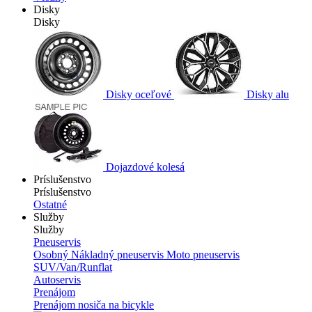
Disky
Disky
Disky oceľové
Disky alu
Dojazdové kolesá
Príslušenstvo
Príslušenstvo
Ostatné
Služby
Služby
Pneuservis
Osobný
Nákladný pneuservis
Moto pneuservis
SUV/Van/Runflat
Autoservis
Prenájom
Prenájom nosiča na bicykle