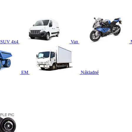
SUV 4x4
Van
EM
Nákladné