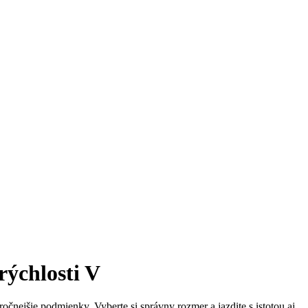
ýchlosti V
čnejšie podmienky. Vyberte si správny rozmer a jazdite s istotou aj