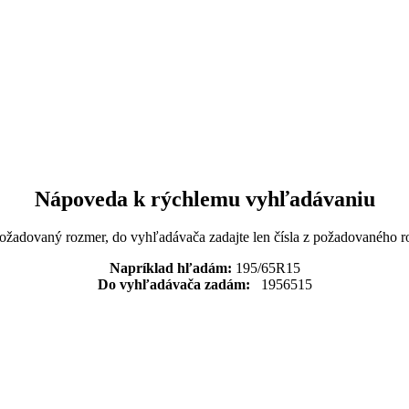
Nápoveda k rýchlemu vyhľadávaniu
požadovaný rozmer, do vyhľadávača zadajte len čísla z požadovaného r
Napríklad hľadám:
195/65R15
Do vyhľadávača zadám:
1956515