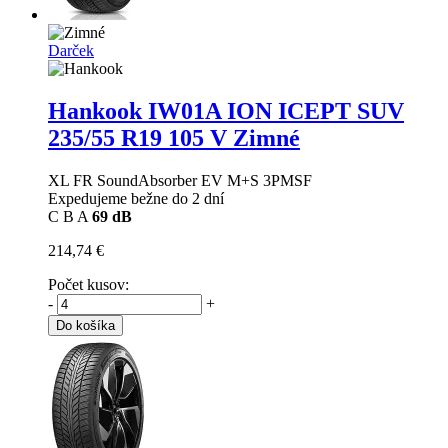
Darček
Hankook IW01A ION ICEPT SUV
235/55 R19 105 V Zimné
XL FR SoundAbsorber EV M+S 3PMSF
Expedujeme bežne do 2 dní
C
B
A
69 dB
214,74 €
Počet kusov:
-
+
Do košíka