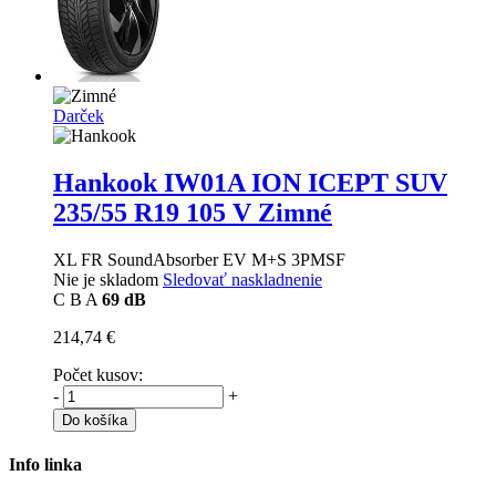
Darček
Hankook IW01A ION ICEPT SUV
235/55 R19 105 V Zimné
XL FR SoundAbsorber EV M+S 3PMSF
Nie je skladom
Sledovať naskladnenie
C
B
A
69 dB
214,74 €
Počet kusov:
-
+
Do košíka
Info linka