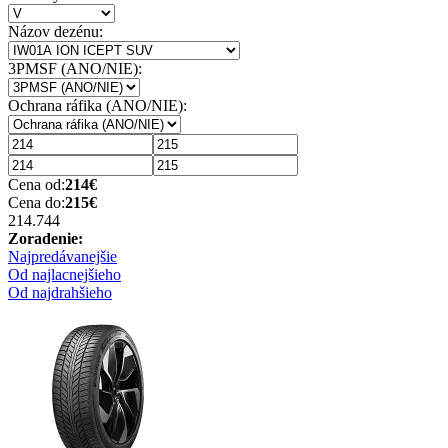
Názov dezénu:
3PMSF (ANO/NIE):
Ochrana ráfika (ANO/NIE):
Cena od:
214
€
Cena do:
215
€
214.74
4
Zoradenie:
Najpredávanejšie
Od najlacnejšieho
Od najdrahšieho