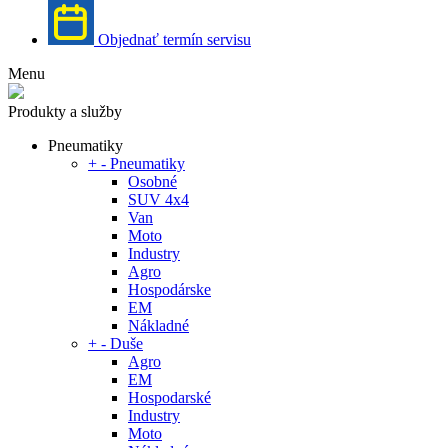
Objednať termín servisu
Menu
Produkty a služby
Pneumatiky
+
-
Pneumatiky
Osobné
SUV 4x4
Van
Moto
Industry
Agro
Hospodárske
EM
Nákladné
+
-
Duše
Agro
EM
Hospodarské
Industry
Moto