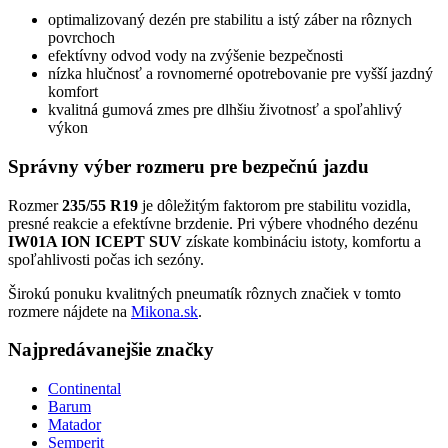
optimalizovaný dezén pre stabilitu a istý záber na rôznych
povrchoch
efektívny odvod vody na zvýšenie bezpečnosti
nízka hlučnosť a rovnomerné opotrebovanie pre vyšší jazdný
komfort
kvalitná gumová zmes pre dlhšiu životnosť a spoľahlivý
výkon
Správny výber rozmeru pre bezpečnú jazdu
Rozmer
235/55 R19
je dôležitým faktorom pre stabilitu vozidla,
presné reakcie a efektívne brzdenie. Pri výbere vhodného dezénu
IW01A ION ICEPT SUV
získate kombináciu istoty, komfortu a
spoľahlivosti počas ich sezóny.
Širokú ponuku kvalitných pneumatík rôznych značiek v tomto
rozmere nájdete na
Mikona.sk
.
Najpredávanejšie značky
Continental
Barum
Matador
Semperit