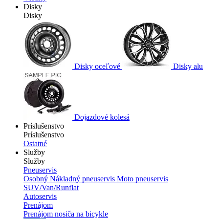
Disky
Disky
Disky oceľové
Disky alu
Dojazdové kolesá
Príslušenstvo
Príslušenstvo
Ostatné
Služby
Služby
Pneuservis
Osobný
Nákladný pneuservis
Moto pneuservis
SUV/Van/Runflat
Autoservis
Prenájom
Prenájom nosiča na bicykle