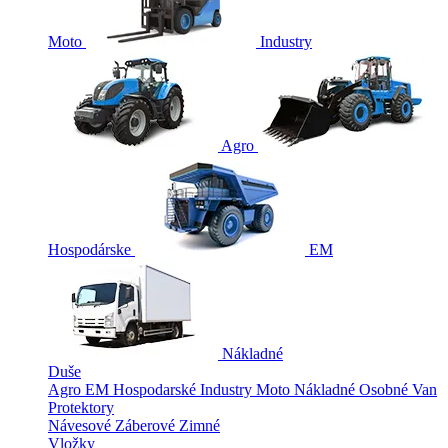
Moto
Industry
Agro
Hospodárske
EM
Nákladné
Duše
Agro
EM
Hospodarské
Industry
Moto
Nákladné
Osobné
Van
Protektory
Návesové
Záberové
Zimné
Vložky