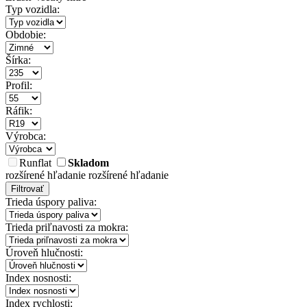
Typ vozidla:
Obdobie:
Šírka:
Profil:
Ráfik:
Výrobca:
Runflat
Skladom
rozšírené hľadanie
rozšírené hľadanie
Filtrovať
Trieda úspory paliva:
Trieda priľnavosti za mokra:
Úroveň hlučnosti:
Index nosnosti:
Index rychlosti: