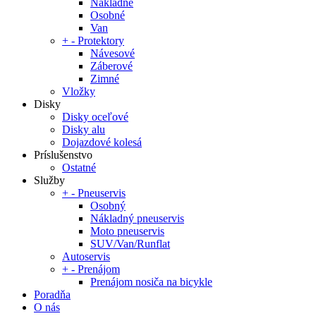
Nákladné
Osobné
Van
+
-
Protektory
Návesové
Záberové
Zimné
Vložky
Disky
Disky oceľové
Disky alu
Dojazdové kolesá
Príslušenstvo
Ostatné
Služby
+
-
Pneuservis
Osobný
Nákladný pneuservis
Moto pneuservis
SUV/Van/Runflat
Autoservis
+
-
Prenájom
Prenájom nosiča na bicykle
Poradňa
O nás