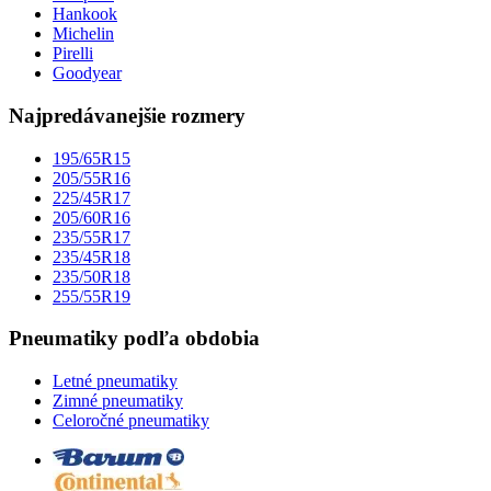
Hankook
Michelin
Pirelli
Goodyear
Najpredávanejšie rozmery
195/65R15
205/55R16
225/45R17
205/60R16
235/55R17
235/45R18
235/50R18
255/55R19
Pneumatiky podľa obdobia
Letné pneumatiky
Zimné pneumatiky
Celoročné pneumatiky