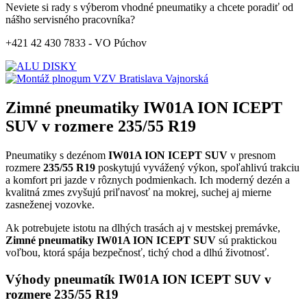
Neviete si rady s výberom vhodné pneumatiky a chcete poradiť od
nášho servisného pracovníka?
+421 42 430 7833 - VO Púchov
Zimné pneumatiky IW01A ION ICEPT
SUV v rozmere 235/55 R19
Pneumatiky s dezénom
IW01A ION ICEPT SUV
v presnom
rozmere
235/55 R19
poskytujú vyvážený výkon, spoľahlivú trakciu
a komfort pri jazde v rôznych podmienkach. Ich moderný dezén a
kvalitná zmes zvyšujú priľnavosť na mokrej, suchej aj mierne
zasneženej vozovke.
Ak potrebujete istotu na dlhých trasách aj v mestskej premávke,
Zimné pneumatiky IW01A ION ICEPT SUV
sú praktickou
voľbou, ktorá spája bezpečnosť, tichý chod a dlhú životnosť.
Výhody pneumatík IW01A ION ICEPT SUV v
rozmere 235/55 R19