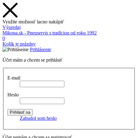
Využite možnosť lacno nakúpiť
Výpredaj
Mikona.sk - Pneuservis s tradíciou od roku 1992
0
Košík je prázdny
Prihlásenie
Účet mám a chcem se prihlásiť
E-mail
Heslo
Zabudol som heslo
Účet nemám a chcem sa registrovať