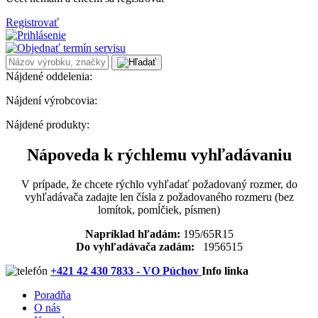
Registrovať
Nájdené oddelenia:
Nájdení výrobcovia:
Nájdené produkty:
Nápoveda k rýchlemu vyhľadávaniu
V prípade, že chcete rýchlo vyhľadať požadovaný rozmer, do
vyhľadávača zadajte len čísla z požadovaného rozmeru (bez
lomítok, pomĺčiek, písmen)
Napríklad hľadám:
195/65R15
Do vyhľadávača zadám:
1956515
+421 42 430 7833 - VO Púchov
Info linka
Poradňa
O nás