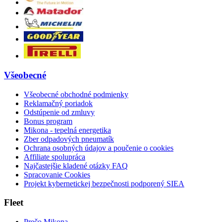
Všeobecné
Všeobecné obchodné podmienky
Reklamačný poriadok
Odstúpenie od zmluvy
Bonus program
Mikona - tepelná energetika
Zber odpadových pneumatík
Ochrana osobných údajov a poučenie o cookies
Affiliate spolupráca
Najčastejšie kladené otázky FAQ
Spracovanie Cookies
Projekt kybernetickej bezpečnosti podporený SIEA
Fleet
Prečo Mikona