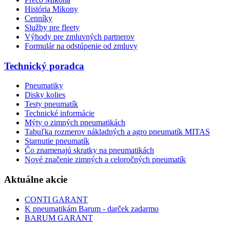
História Mikony
Cenníky
Služby pre fleety
Výhody pre zmluvných partnerov
Formulár na odstúpenie od zmluvy
Technický poradca
Pneumatiky
Disky kolies
Testy pneumatík
Technické informácie
Mýty o zimných pneumatikách
Tabuľka rozmerov nákladných a agro pneumatík MITAS
Starnutie pneumatík
Čo znamenajú skratky na pneumatikách
Nové značenie zimných a celoročných pneumatík
Aktuálne akcie
CONTI GARANT
K pneumatikám Barum - darček zadarmo
BARUM GARANT