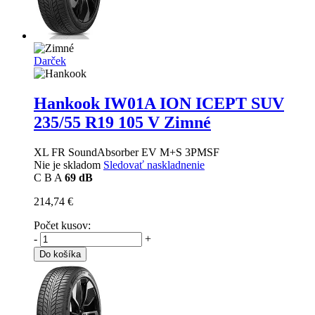
Darček
Hankook IW01A ION ICEPT SUV
235/55 R19 105 V Zimné
XL FR SoundAbsorber EV M+S 3PMSF
Nie je skladom
Sledovať naskladnenie
C
B
A
69 dB
214,74 €
Počet kusov:
-
+
Do košíka