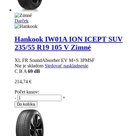
Darček
Hankook IW01A ION ICEPT SUV
235/55 R19 105 V Zimné
XL FR SoundAbsorber EV M+S 3PMSF
Nie je skladom
Sledovať naskladnenie
C
B
A
69 dB
214,74 €
Počet kusov:
-
+
Do košíka