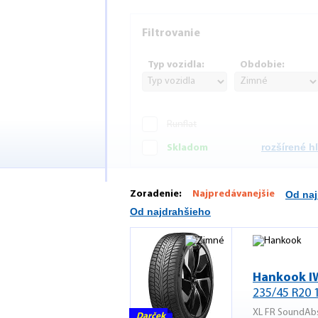
Filtrovanie
Typ vozidla:
Obdobie:
Runflat
rozšírené 
Skladom
Zoradenie:
Najpredávanejšie
Od naj
Od najdrahšieho
Hankook I
235/45 R20 
XL FR SoundAb
Darček