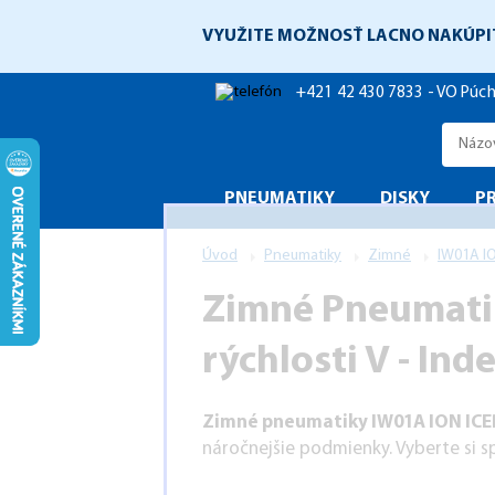
VYUŽITE MOŽNOSŤ LACNO NAKÚPI
+421 42 430 7833 - VO Púc
PNEUMATIKY
DISKY
P
Úvod
Pneumatiky
Zimné
IW01A I
Zimné Pneumatik
rýchlosti V - In
Zimné pneumatiky IW01A ION ICE
náročnejšie podmienky. Vyberte si sp