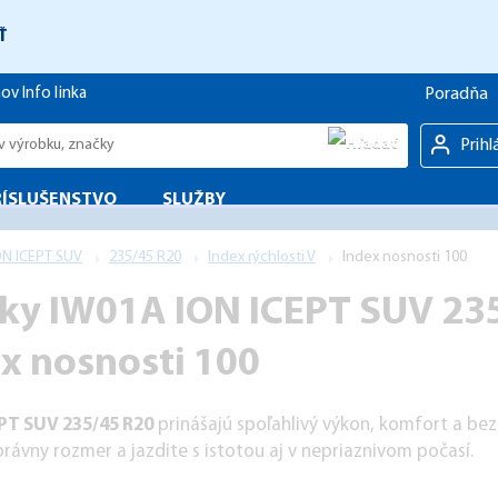
Ť
Poradňa
hov
Info linka
Prihl
RÍSLUŠENSTVO
SLUŽBY
ON ICEPT SUV
235/45 R20
Index rýchlosti V
Index nosnosti 100
y IW01A ION ICEPT SUV 235
dex nosnosti 100
PT SUV 235/45 R20
prinášajú spoľahlivý výkon, komfort a be
rávny rozmer a jazdite s istotou aj v nepriaznivom počasí.