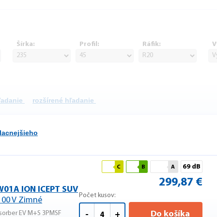
Šírka:
Profil:
Ráfik:
V
hľadanie
rozšírené hľadanie
lacnejšieho
69 dB
C
B
A
299,87 €
W01A ION ICEPT SUV
Počet kusov:
100 V Zimné
sorber EV M+S 3PMSF
Do košíka
-
+