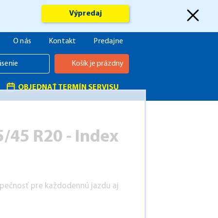
Výpredaj
O nás
Kontakt
Predajne
ásenie
Košík je prázdny
OBJEDNAŤ TERMÍN SERVISU
/45 R20 - Index
zpečnosť pre každodennú jazdu aj