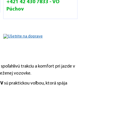
+421 42 430 7833 - VO
Púchov
poľahlivú trakciu a komfort pri jazde v
neženej vozovke.
UV
sú praktickou voľbou, ktorá spája