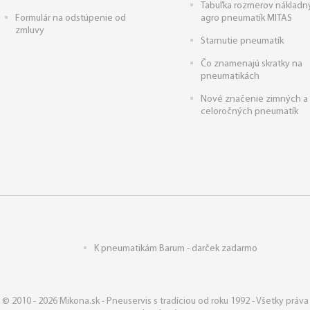
Tabuľka rozmerov nákladn
Formulár na odstúpenie od
agro pneumatík MITAS
zmluvy
Starnutie pneumatík
Čo znamenajú skratky na
pneumatikách
Nové značenie zimných a
celoročných pneumatík
K pneumatikám Barum - darček zadarmo
© 2010 - 2026 Mikona.sk - Pneuservis s tradíciou od roku 1992 - Všetky práva