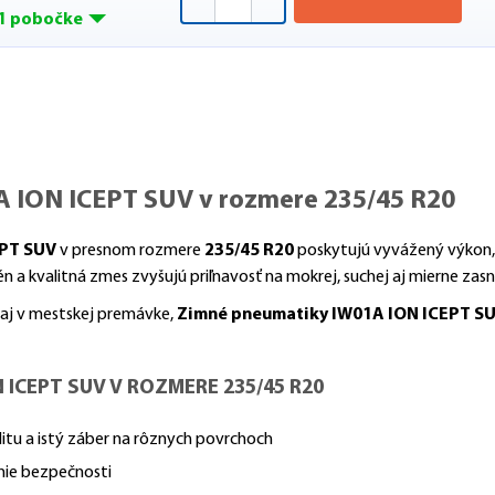
1 pobočke
 ION ICEPT SUV v rozmere 235/45 R20
EPT SUV
v presnom rozmere
235/45 R20
poskytujú vyvážený výkon, s
a kvalitná zmes zvyšujú priľnavosť na mokrej, suchej aj mierne zas
 aj v mestskej premávke,
Zimné pneumatiky IW01A ION ICEPT S
ICEPT SUV V ROZMERE 235/45 R20
itu a istý záber na rôznych povrchoch
nie bezpečnosti