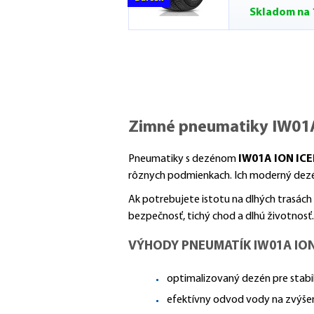
Skladom na 
Zimné pneumatiky IW01A
Pneumatiky s dezénom
IW01A ION IC
rôznych podmienkach. Ich moderný dezén 
Ak potrebujete istotu na dlhých trasách
bezpečnosť, tichý chod a dlhú životnosť.
VÝHODY PNEUMATÍK IW01A ION 
optimalizovaný dezén pre stabil
efektívny odvod vody na zvýše