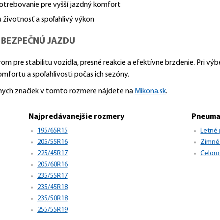
otrebovanie pre vyšší jazdný komfort
 životnosť a spoľahlivý výkon
 BEZPEČNÚ JAZDU
om pre stabilitu vozidla, presné reakcie a efektívne brzdenie. Pri 
omfortu a spoľahlivosti počas ich sezóny.
znych značiek v tomto rozmere nájdete na
Mikona.sk
.
Najpredávanejšie rozmery
Pneuma
195/65R15
Letné
205/55R16
Zimné
225/45R17
Celor
205/60R16
235/55R17
235/45R18
235/50R18
255/55R19