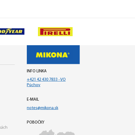
INFO LINKA
+421 42 430 7833 - VO
Púchov
E-MAIL
notes@mikona.sk
POBOČKY
kách