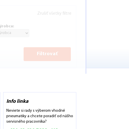
Zrušiť všetky filtre
ýrobca:
Filtrovať
Info linka
Neviete si rady s výberom vhodné
pneumatiky a chcete poradiť od nášho
servisného pracovníka?