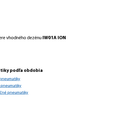
výbere vhodného dezénu
IW01A ION
tiky podľa obdobia
 pneumatiky
 pneumatiky
očné pneumatiky