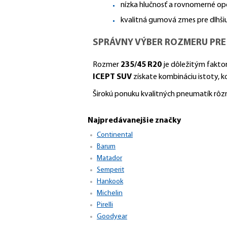
nízka hlučnosť a rovnomerné op
kvalitná gumová zmes pre dlhšiu
SPRÁVNY VÝBER ROZMERU PRE
Rozmer
235/45 R20
je dôležitým faktor
ICEPT SUV
získate kombináciu istoty, k
Širokú ponuku kvalitných pneumatík rô
Najpredávanejšie značky
Continental
Barum
Matador
Semperit
Hankook
Michelin
Pirelli
Goodyear