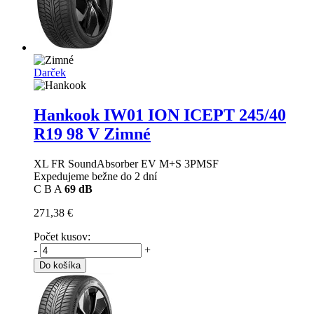
Darček
Hankook IW01 ION ICEPT
245/40
R19 98 V Zimné
XL FR SoundAbsorber EV M+S 3PMSF
Expedujeme bežne do 2 dní
C
B
A
69 dB
271,38 €
Počet kusov:
-
+
Do košíka