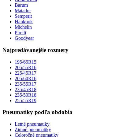
Barum
Matador
Semperit
Hankook
Michelin
Pirelli
Goodyear
Najpredávanejšie rozmery
195/65R15
205/55R16
225/45R17
205/60R16
235/55R17
235/45R18
235/50R18
255/55R19
Pneumatiky podľa obdobia
Letné pneumatiky
Zimné pneumatiky
Celoročné pneumatiky