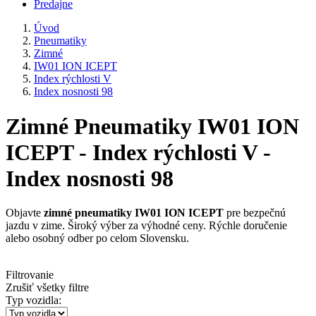
Predajne
Úvod
Pneumatiky
Zimné
IW01 ION ICEPT
Index rýchlosti V
Index nosnosti 98
Zimné Pneumatiky IW01 ION
ICEPT - Index rýchlosti V -
Index nosnosti 98
Objavte
zimné pneumatiky IW01 ION ICEPT
pre bezpečnú
jazdu v zime. Široký výber za výhodné ceny. Rýchle doručenie
alebo osobný odber po celom Slovensku.
Filtrovanie
Zrušiť všetky filtre
Typ vozidla: