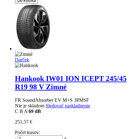
Do košíka
Darček
Hankook IW01 ION ICEPT
245/45
R19 98 V Zimné
FR SoundAbsorber EV M+S 3PMSF
Nie je skladom
Sledovať naskladnenie
C
B
A
69 dB
251,57 €
Počet kusov:
-
+