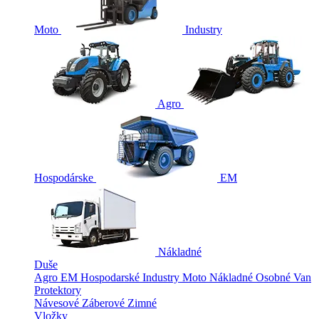
Moto
Industry
Agro
Hospodárske
EM
Nákladné
Duše
Agro
EM
Hospodarské
Industry
Moto
Nákladné
Osobné
Van
Protektory
Návesové
Záberové
Zimné
Vložky