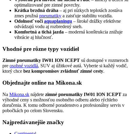
optimalizované pre zimné povrchy.
Krátka brzdná dráha
– aj pri nízkych teplotách zostáva
zmes pružná
pneumatiky
a zaisťuje stabilitu vozidla.
Odolnosť voči
aquaplaningu
– široké drážky efektívne
odvádzajú vodu aj rozbredený sneh.
Komfortná a tichá jazda
– moderná konštrukcia znižuje
vibrácie aj hlučnosť.
Vhodné pre rôzne typy vozidiel
Zimné pneumatiky IW01 ION ICEPT
sú dostupné v rozmeroch
pre
osobné vozidlá
, SUV aj úžitkové autá. Vyberie si každý vodič,
ktorý chce
bez kompromisov zvládnuť zimné cesty
.
Objednajte online na Mikona.sk
Na
Mikona.sk
nájdete
zimné pneumatiky IW01 ION ICEPT
za
výhodné ceny s možnosťou osobného odberu alebo rýchleho
doručenia. K tomu odborné poradenstvo a profesionálny servis v
pobočkách po celom Slovensku.
Najpredávanejšie značky
Continental