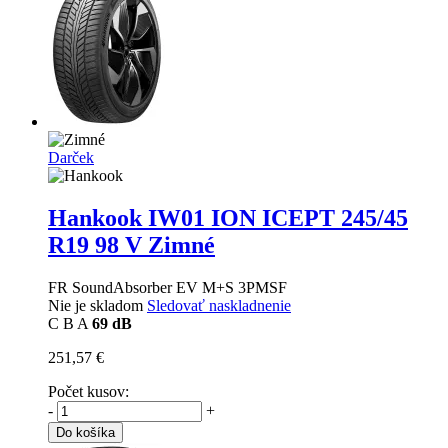
Darček
Hankook IW01 ION ICEPT
245/45
R19 98 V Zimné
FR SoundAbsorber EV M+S 3PMSF
Nie je skladom
Sledovať naskladnenie
C
B
A
69 dB
251,57 €
Počet kusov:
-
+
Do košíka