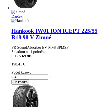
Darček
Hankook IW01 ION ICEPT
225/55
R18 98 V Zimné
FR SoundAbsorber EV M+S 3PMSF
Skladom na 1 pobočke
C
B
A
69 dB
198,41 €
Počet kusov:
-
+
Do košíka