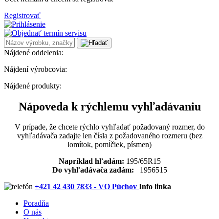
Registrovať
Nájdené oddelenia:
Nájdení výrobcovia:
Nájdené produkty:
Nápoveda k rýchlemu vyhľadávaniu
V prípade, že chcete rýchlo vyhľadať požadovaný rozmer, do
vyhľadávača zadajte len čísla z požadovaného rozmeru (bez
lomítok, pomĺčiek, písmen)
Napríklad hľadám:
195/65R15
Do vyhľadávača zadám:
1956515
+421 42 430 7833 - VO Púchov
Info linka
Poradňa
O nás