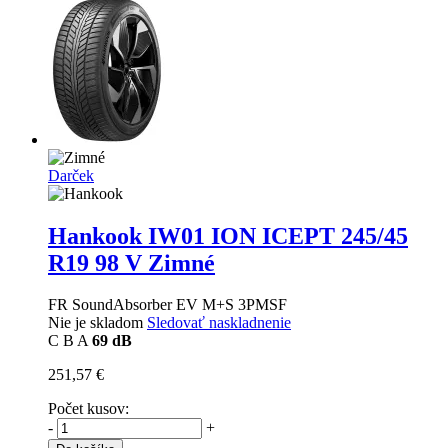
Darček
Hankook IW01 ION ICEPT
245/45
R19 98 V Zimné
FR SoundAbsorber EV M+S 3PMSF
Nie je skladom
Sledovať naskladnenie
C
B
A
69 dB
251,57 €
Počet kusov:
-
+