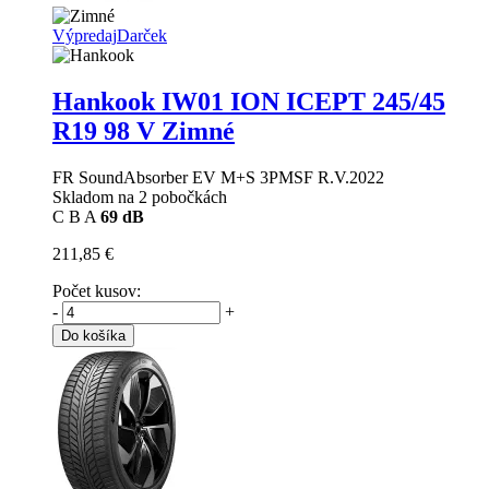
Výpredaj
Darček
Hankook IW01 ION ICEPT
245/45
R19 98 V Zimné
FR SoundAbsorber EV M+S 3PMSF R.V.2022
Skladom na 2 pobočkách
C
B
A
69 dB
211,85 €
Počet kusov:
-
+
Do košíka