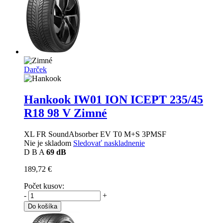
Darček
Hankook IW01 ION ICEPT
235/45
R18 98 V Zimné
XL FR SoundAbsorber EV T0 M+S 3PMSF
Nie je skladom
Sledovať naskladnenie
D
B
A
69 dB
189,72 €
Počet kusov:
-
+
Do košíka