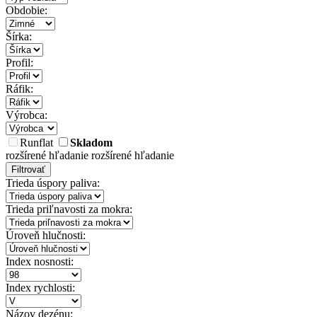
Obdobie:
Šírka:
Profil:
Ráfik:
Výrobca:
Runflat
Skladom
rozšírené hľadanie
rozšírené hľadanie
Filtrovať
Trieda úspory paliva:
Trieda priľnavosti za mokra:
Úroveň hlučnosti:
Index nosnosti:
Index rychlosti:
Názov dezénu: