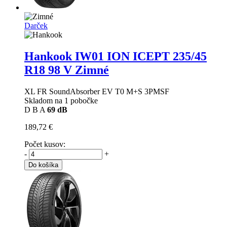
Darček
Hankook IW01 ION ICEPT
235/45
R18 98 V Zimné
XL FR SoundAbsorber EV T0 M+S 3PMSF
Skladom na 1 pobočke
D
B
A
69 dB
189,72 €
Počet kusov:
-
+
Do košíka