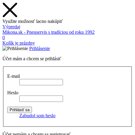
Využite možnosť lacno nakúpiť
Výpredaj
Mikona.sk - Pneuservis s tradíciou od roku 1992
0
Košík je prázdny
Prihlásenie
Účet mám a chcem se prihlásiť
E-mail
Heslo
Zabudol som heslo
Účet nemám a chcem sa registrovať