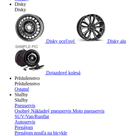
Disky
Disky
Disky oceľové
Disky alu
Dojazdové kolesá
Príslušenstvo
Príslušenstvo
Ostatné
Služby
Služby
Pneuservis
Osobný
Nákladný pneuservis
Moto pneuservis
SUV/Van/Runflat
Autoservis
Prenájom
Prenájom nosiča na bicykle