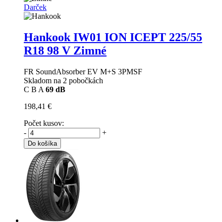
Darček
Hankook IW01 ION ICEPT
225/55
R18 98 V Zimné
FR SoundAbsorber EV M+S 3PMSF
Skladom na 2 pobočkách
C
B
A
69 dB
198,41 €
Počet kusov:
-
+
Do košíka