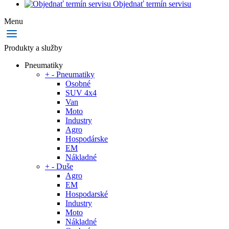
Objednať termín servisu
Menu
Produkty a služby
Pneumatiky
+
-
Pneumatiky
Osobné
SUV 4x4
Van
Moto
Industry
Agro
Hospodárske
EM
Nákladné
+
-
Duše
Agro
EM
Hospodarské
Industry
Moto
Nákladné