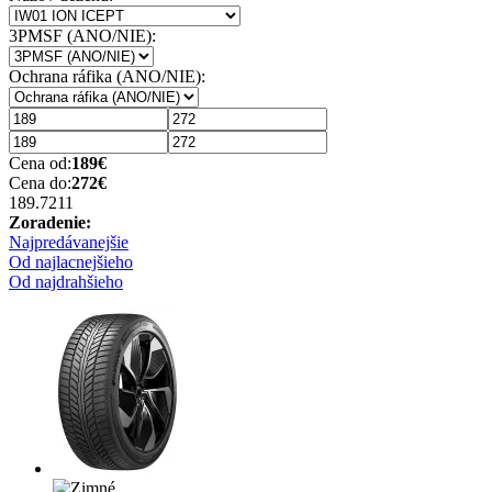
3PMSF (ANO/NIE):
Ochrana ráfika (ANO/NIE):
Cena od:
189
€
Cena do:
272
€
189.72
11
Zoradenie:
Najpredávanejšie
Od najlacnejšieho
Od najdrahšieho