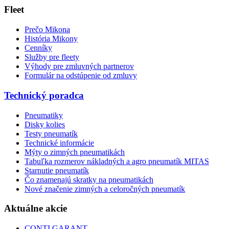
Fleet
Prečo Mikona
História Mikony
Cenníky
Služby pre fleety
Výhody pre zmluvných partnerov
Formulár na odstúpenie od zmluvy
Technický poradca
Pneumatiky
Disky kolies
Testy pneumatík
Technické informácie
Mýty o zimných pneumatikách
Tabuľka rozmerov nákladných a agro pneumatík MITAS
Starnutie pneumatík
Čo znamenajú skratky na pneumatikách
Nové značenie zimných a celoročných pneumatík
Aktuálne akcie
CONTI GARANT