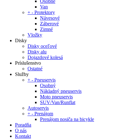
Osobné
Van
+
-
Protektory
Návesové
Záberové
Zimné
Vložky
Disky
Disky oceľové
Disky alu
Dojazdové kolesá
Príslušenstvo
Ostatné
Služby
+
-
Pneuservis
Osobný
Nákladný pneuservis
Moto pneuservis
SUV/Van/Runflat
Autoservis
+
-
Prenájom
Prenájom nosiča na bicykle
Poradňa
O nás
Kontakt