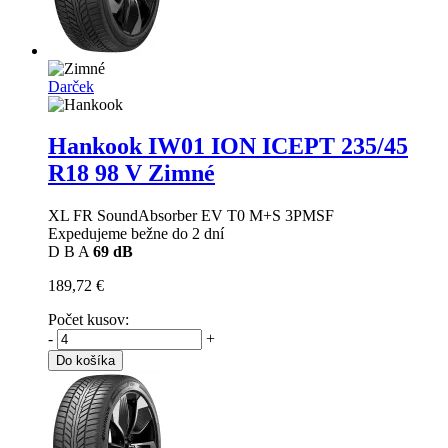
Darček
Hankook IW01 ION ICEPT
235/45
R18 98 V Zimné
XL FR SoundAbsorber EV T0 M+S 3PMSF
Expedujeme bežne do 2 dní
D
B
A
69 dB
189,72 €
Počet kusov:
-
+
Do košíka