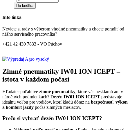
Do košíka
Info linka
Neviete si rady s výberom vhodné pneumatiky a chcete poradiť od
nášho servisného pracovníka?
+421 42 430 7833 - VO Púchov
Zimné pneumatiky IW01 ION ICEPT –
istota v každom počasí
Hľadáte spoľahlivé
zimné pneumatiky
, ktoré vás nesklamú ani v
náročných podmienkach? Dezén
IW01 ION ICEPT
predstavuje
ideálnu voľbu pre vodičov, ktorí kladú dôraz na
bezpečnosť, výkon
a komfort jazdy
počas zimných mesiacov.
Prečo si vybrať dezén IW01 ION ICEPT?
Výborná priľnavosť na snehu a ľade
– lamely a dezén sú