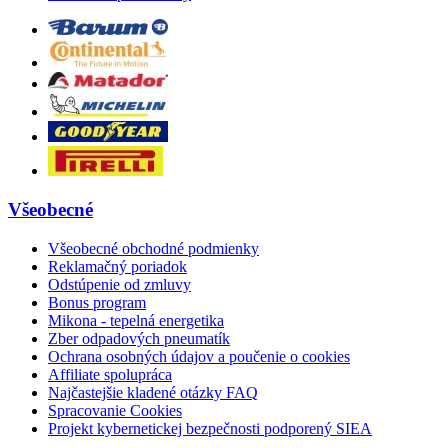
Všeobecné
Všeobecné obchodné podmienky
Reklamačný poriadok
Odstúpenie od zmluvy
Bonus program
Mikona - tepelná energetika
Zber odpadových pneumatík
Ochrana osobných údajov a poučenie o cookies
Affiliate spolupráca
Najčastejšie kladené otázky FAQ
Spracovanie Cookies
Projekt kybernetickej bezpečnosti podporený SIEA