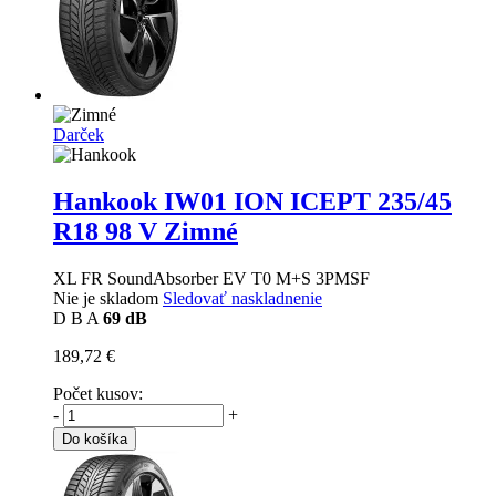
Darček
Hankook IW01 ION ICEPT
235/45
R18 98 V Zimné
XL FR SoundAbsorber EV T0 M+S 3PMSF
Nie je skladom
Sledovať naskladnenie
D
B
A
69 dB
189,72 €
Počet kusov:
-
+
Do košíka