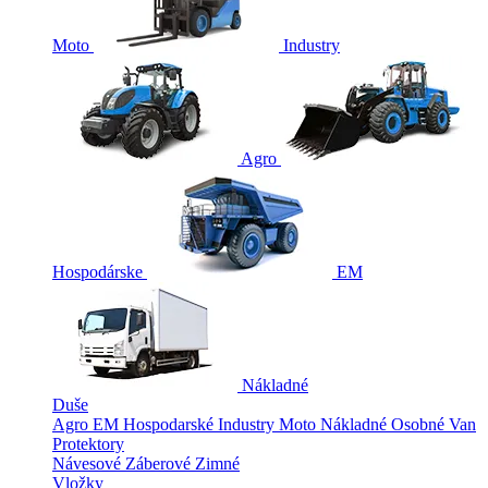
Moto
Industry
Agro
Hospodárske
EM
Nákladné
Duše
Agro
EM
Hospodarské
Industry
Moto
Nákladné
Osobné
Van
Protektory
Návesové
Záberové
Zimné
Vložky