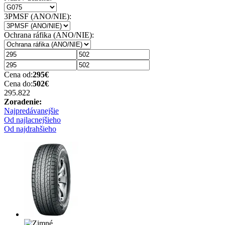
3PMSF (ANO/NIE):
Ochrana ráfika (ANO/NIE):
Cena od:
295
€
Cena do:
502
€
295.82
2
Zoradenie:
Najpredávanejšie
Od najlacnejšieho
Od najdrahšieho