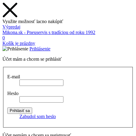
Využite možnosť lacno nakúpiť
Výpredaj
Mikona.sk - Pneuservis s tradíciou od roku 1992
0
Košík je prázdny
Prihlásenie
Účet mám a chcem se prihlásiť
E-mail
Heslo
Zabudol som heslo
Účet nemám a chcem sa registrovať