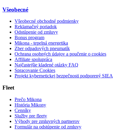
Všeobecné
Všeobecné obchodné podmienky
Reklamačný poriadok
Odstúpenie od zmluvy
Bonus program
Mikona - tepelná energetika
Zber odpadových pneumatík
Ochrana osobných údajov a poučenie o cookies
Affiliate spolupráca
Najčastejšie kladené otázky FAQ
Spracovanie Cookies
Projekt kybernetickej bezpečnosti podporený SIEA
Fleet
Prečo Mikona
História Mikony
Cenníky
Služby pre fleety
Výhody pre zmluvných partnerov
Formulár na odstúpenie od zmluvy