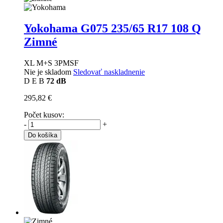
Yokohama G075
235/65 R17 108 Q
Zimné
XL M+S 3PMSF
Nie je skladom
Sledovať naskladnenie
D
E
B
72 dB
295,82 €
Počet kusov:
-
+
Do košíka