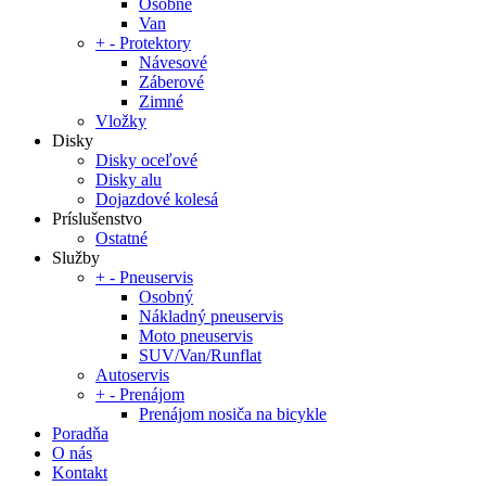
Osobné
Van
+
-
Protektory
Návesové
Záberové
Zimné
Vložky
Disky
Disky oceľové
Disky alu
Dojazdové kolesá
Príslušenstvo
Ostatné
Služby
+
-
Pneuservis
Osobný
Nákladný pneuservis
Moto pneuservis
SUV/Van/Runflat
Autoservis
+
-
Prenájom
Prenájom nosiča na bicykle
Poradňa
O nás
Kontakt