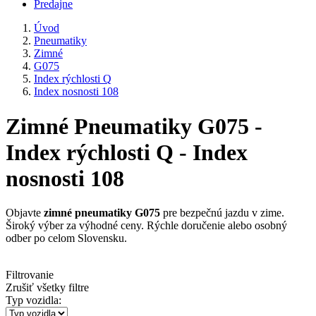
Predajne
Úvod
Pneumatiky
Zimné
G075
Index rýchlosti Q
Index nosnosti 108
Zimné Pneumatiky G075 -
Index rýchlosti Q - Index
nosnosti 108
Objavte
zimné pneumatiky G075
pre bezpečnú jazdu v zime.
Široký výber za výhodné ceny. Rýchle doručenie alebo osobný
odber po celom Slovensku.
Filtrovanie
Zrušiť všetky filtre
Typ vozidla: