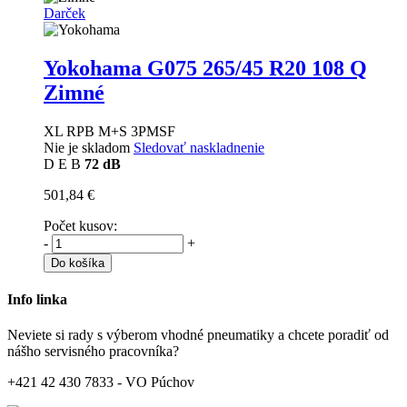
Darček
Yokohama G075
265/45 R20 108 Q
Zimné
XL RPB M+S 3PMSF
Nie je skladom
Sledovať naskladnenie
D
E
B
72 dB
501,84 €
Počet kusov:
-
+
Do košíka
Info linka
Neviete si rady s výberom vhodné pneumatiky a chcete poradiť od
nášho servisného pracovníka?
+421 42 430 7833 - VO Púchov