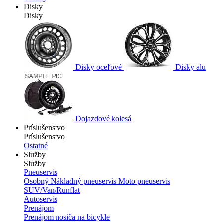
Disky
Disky
Disky oceľové
Disky alu
Dojazdové kolesá
Príslušenstvo
Príslušenstvo
Ostatné
Služby
Služby
Pneuservis
Osobný
Nákladný pneuservis
Moto pneuservis
SUV/Van/Runflat
Autoservis
Prenájom
Prenájom nosiča na bicykle