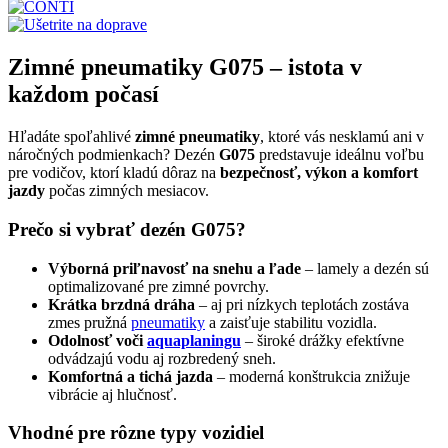
Zimné pneumatiky G075 – istota v
každom počasí
Hľadáte spoľahlivé
zimné pneumatiky
, ktoré vás nesklamú ani v
náročných podmienkach? Dezén
G075
predstavuje ideálnu voľbu
pre vodičov, ktorí kladú dôraz na
bezpečnosť, výkon a komfort
jazdy
počas zimných mesiacov.
Prečo si vybrať dezén G075?
Výborná priľnavosť na snehu a ľade
– lamely a dezén sú
optimalizované pre zimné povrchy.
Krátka brzdná dráha
– aj pri nízkych teplotách zostáva
zmes pružná
pneumatiky
a zaisťuje stabilitu vozidla.
Odolnosť voči
aquaplaningu
– široké drážky efektívne
odvádzajú vodu aj rozbredený sneh.
Komfortná a tichá jazda
– moderná konštrukcia znižuje
vibrácie aj hlučnosť.
Vhodné pre rôzne typy vozidiel