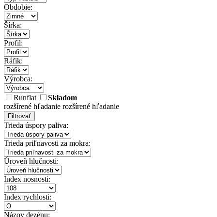
Obdobie:
Šírka:
Profil:
Ráfik:
Výrobca:
Runflat
Skladom
rozšírené hľadanie
rozšírené hľadanie
Filtrovať
Trieda úspory paliva:
Trieda priľnavosti za mokra:
Úroveň hlučnosti:
Index nosnosti:
Index rychlosti:
Názov dezénu: