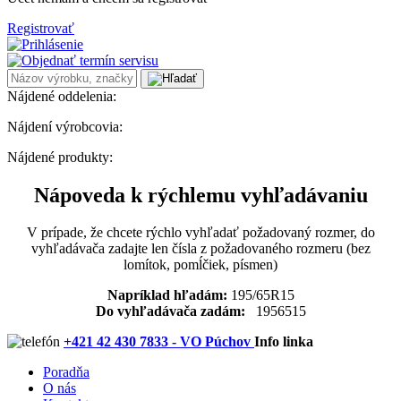
Registrovať
Nájdené oddelenia:
Nájdení výrobcovia:
Nájdené produkty:
Nápoveda k rýchlemu vyhľadávaniu
V prípade, že chcete rýchlo vyhľadať požadovaný rozmer, do
vyhľadávača zadajte len čísla z požadovaného rozmeru (bez
lomítok, pomĺčiek, písmen)
Napríklad hľadám:
195/65R15
Do vyhľadávača zadám:
1956515
+421 42 430 7833 - VO Púchov
Info linka
Poradňa
O nás