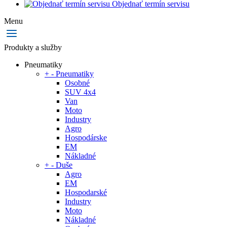
Objednať termín servisu
Menu
Produkty a služby
Pneumatiky
+
-
Pneumatiky
Osobné
SUV 4x4
Van
Moto
Industry
Agro
Hospodárske
EM
Nákladné
+
-
Duše
Agro
EM
Hospodarské
Industry
Moto
Nákladné