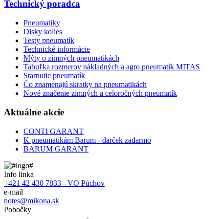
Technický poradca
Pneumatiky
Disky kolies
Testy pneumatík
Technické informácie
Mýty o zimných pneumatikách
Tabuľka rozmerov nákladných a agro pneumatík MITAS
Starnutie pneumatík
Čo znamenajú skratky na pneumatikách
Nové značenie zimných a celoročných pneumatík
Aktuálne akcie
CONTI GARANT
K pneumatikám Barum - darček zadarmo
BARUM GARANT
Info linka
+421 42 430 7833 - VO Púchov
e-mail
notes@mikona.sk
Pobočky