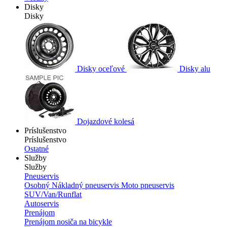
Disky
Disky
Disky oceľové
Disky alu
Dojazdové kolesá
Príslušenstvo
Príslušenstvo
Ostatné
Služby
Služby
Pneuservis
Osobný
Nákladný pneuservis
Moto pneuservis
SUV/Van/Runflat
Autoservis
Prenájom
Prenájom nosiča na bicykle