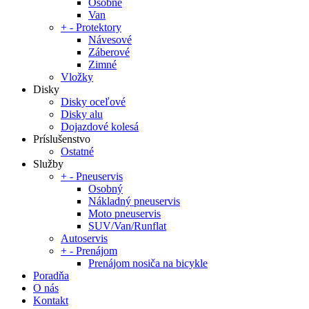
Osobné
Van
+
-
Protektory
Návesové
Záberové
Zimné
Vložky
Disky
Disky oceľové
Disky alu
Dojazdové kolesá
Príslušenstvo
Ostatné
Služby
+
-
Pneuservis
Osobný
Nákladný pneuservis
Moto pneuservis
SUV/Van/Runflat
Autoservis
+
-
Prenájom
Prenájom nosiča na bicykle
Poradňa
O nás
Kontakt