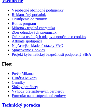
Všeobecné
Všeobecné obchodné podmienky
Reklamačný poriadok
Odstúpenie od zmluvy
Bonus program
Mikona - tepelná energetika
Zber odpadových pneumatík
Ochrana osobných údajov a poučenie o cookies
Affiliate spolupráca
Najčastejšie kladené otázky FAQ
Spracovanie Cookies
Projekt kybernetickej bezpečnosti podporený SIEA
Fleet
Prečo Mikona
História Mikony
Cenníky
Služby pre fleety
Výhody pre zmluvných partnerov
Formulár na odstúpenie od zmluvy
Technický poradca