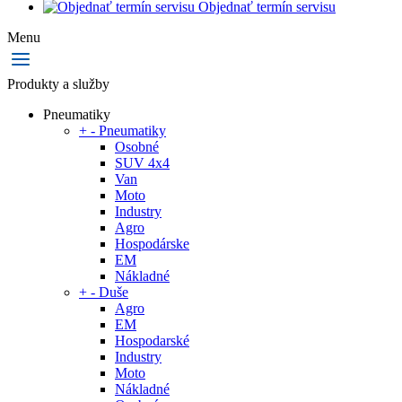
Objednať termín servisu
Menu
Produkty a služby
Pneumatiky
+
-
Pneumatiky
Osobné
SUV 4x4
Van
Moto
Industry
Agro
Hospodárske
EM
Nákladné
+
-
Duše
Agro
EM
Hospodarské
Industry
Moto
Nákladné