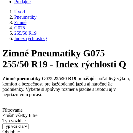
Predajne
Úvod
Pneumatiky
Zimné
G075
255/50 R19
Index rýchlosti Q
Zimné Pneumatiky G075
255/50 R19 - Index rýchlosti Q
Zimné pneumatiky G075 255/50 R19
prinášajú spoľahlivý výkon,
komfort a bezpečnosť pre každodennú jazdu aj náročnejšie
podmienky. Vyberte si správny rozmer a jazdite s istotou aj v
nepriaznivom počasí.
Filtrovanie
Zrušiť všetky filtre
Typ vozidla:
Obdobie: