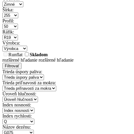
Šírka:
Profil:
Ráfik:
Výrobca:
Runflat
Skladom
rozšírené hľadanie
rozšírené hľadanie
Filtrovať
Trieda úspory paliva:
Trieda priľnavosti za mokra:
Úroveň hlučnosti:
Index nosnosti:
Index rychlosti:
Názov dezénu: