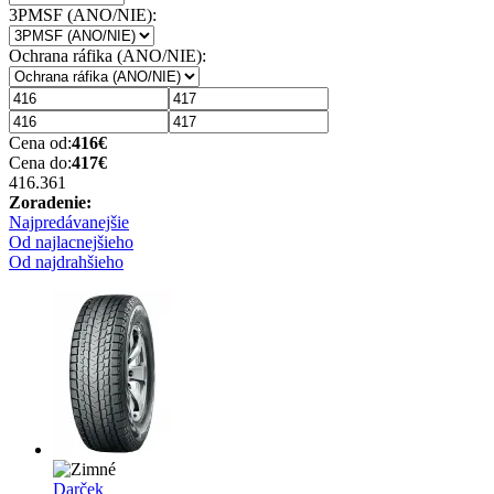
3PMSF (ANO/NIE):
Ochrana ráfika (ANO/NIE):
Cena od:
416
€
Cena do:
417
€
416.36
1
Zoradenie:
Najpredávanejšie
Od najlacnejšieho
Od najdrahšieho
Darček