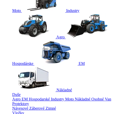
Moto
Industry
Agro
Hospodárske
EM
Nákladné
Duše
Agro
EM
Hospodarské
Industry
Moto
Nákladné
Osobné
Van
Protektory
Návesové
Záberové
Zimné
Vložky