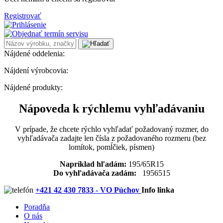
Registrovať
Nájdené oddelenia:
Nájdení výrobcovia:
Nájdené produkty:
Nápoveda k rýchlemu vyhľadávaniu
V prípade, že chcete rýchlo vyhľadať požadovaný rozmer, do
vyhľadávača zadajte len čísla z požadovaného rozmeru (bez
lomítok, pomĺčiek, písmen)
Napríklad hľadám:
195/65R15
Do vyhľadávača zadám:
1956515
+421 42 430 7833 - VO Púchov
Info linka
Poradňa
O nás