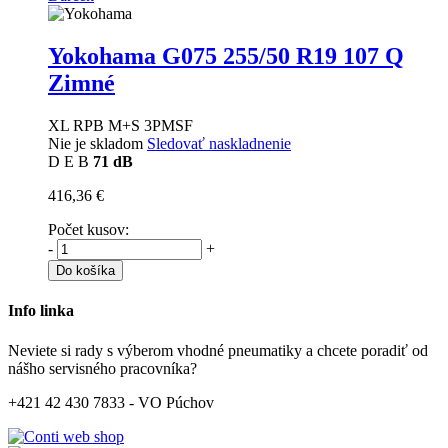
Yokohama G075
255/50 R19 107 Q
Zimné
XL RPB M+S 3PMSF
Nie je skladom
Sledovať naskladnenie
D
E
B
71 dB
416,36 €
Počet kusov:
-
+
Do košíka
Info linka
Neviete si rady s výberom vhodné pneumatiky a chcete poradiť od
nášho servisného pracovníka?
+421 42 430 7833 - VO Púchov