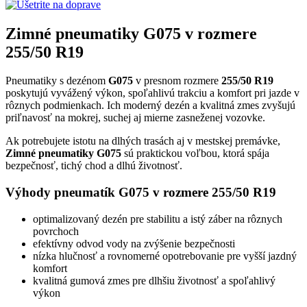
Zimné pneumatiky G075 v rozmere
255/50 R19
Pneumatiky s dezénom
G075
v presnom rozmere
255/50 R19
poskytujú vyvážený výkon, spoľahlivú trakciu a komfort pri jazde v
rôznych podmienkach. Ich moderný dezén a kvalitná zmes zvyšujú
priľnavosť na mokrej, suchej aj mierne zasneženej vozovke.
Ak potrebujete istotu na dlhých trasách aj v mestskej premávke,
Zimné pneumatiky G075
sú praktickou voľbou, ktorá spája
bezpečnosť, tichý chod a dlhú životnosť.
Výhody pneumatík G075 v rozmere 255/50 R19
optimalizovaný dezén pre stabilitu a istý záber na rôznych
povrchoch
efektívny odvod vody na zvýšenie bezpečnosti
nízka hlučnosť a rovnomerné opotrebovanie pre vyšší jazdný
komfort
kvalitná gumová zmes pre dlhšiu životnosť a spoľahlivý
výkon