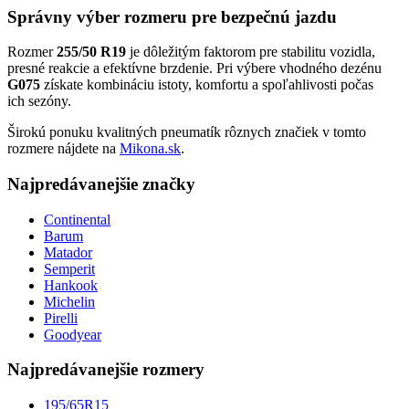
Správny výber rozmeru pre bezpečnú jazdu
Rozmer
255/50 R19
je dôležitým faktorom pre stabilitu vozidla,
presné reakcie a efektívne brzdenie. Pri výbere vhodného dezénu
G075
získate kombináciu istoty, komfortu a spoľahlivosti počas
ich sezóny.
Širokú ponuku kvalitných pneumatík rôznych značiek v tomto
rozmere nájdete na
Mikona.sk
.
Najpredávanejšie značky
Continental
Barum
Matador
Semperit
Hankook
Michelin
Pirelli
Goodyear
Najpredávanejšie rozmery
195/65R15