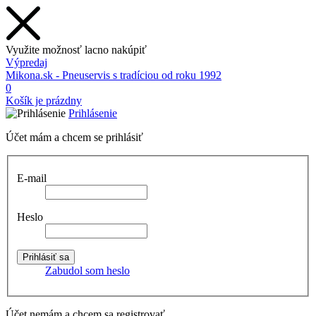
Využite možnosť lacno nakúpiť
Výpredaj
Mikona.sk - Pneuservis s tradíciou od roku 1992
0
Košík je prázdny
Prihlásenie
Účet mám a chcem se prihlásiť
E-mail
Heslo
Zabudol som heslo
Účet nemám a chcem sa registrovať