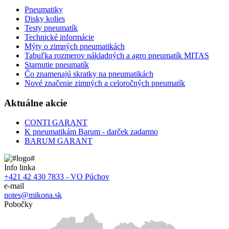
Pneumatiky
Disky kolies
Testy pneumatík
Technické informácie
Mýty o zimných pneumatikách
Tabuľka rozmerov nákladných a agro pneumatík MITAS
Starnutie pneumatík
Čo znamenajú skratky na pneumatikách
Nové značenie zimných a celoročných pneumatík
Aktuálne akcie
CONTI GARANT
K pneumatikám Barum - darček zadarmo
BARUM GARANT
Info linka
+421 42 430 7833 - VO Púchov
e-mail
notes@mikona.sk
Pobočky