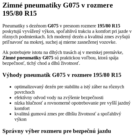
Zimné pneumatiky G075 v rozmere
195/80 R15
Pneumatiky s dezénom
G075
v presnom rozmere
195/80 R15
poskytujú vyvážený výkon, spoľahlivú trakciu a komfort pri jazde v
rôznych podmienkach. Ich moderný dezén a kvalitná zmes zvyšujú
priľnavosť na mokrej, suchej aj mierne zasneženej vozovke.
Ak potrebujete istotu na dlhých trasách aj v mestskej premávke,
Zimné pneumatiky G075
sú praktickou voľbou, ktorá spája
bezpečnosť, tichý chod a dlhú životnosť.
Výhody pneumatík G075 v rozmere 195/80 R15
optimalizovaný dezén pre stabilitu a istý záber na rôznych
povrchoch
efektívny odvod vody na zvýšenie bezpečnosti
nízka hlučnosť a rovnomerné opotrebovanie pre vyšší jazdný
komfort
kvalitná gumová zmes pre dlhšiu životnosť a spoľahlivý
výkon
Správny výber rozmeru pre bezpečnú jazdu