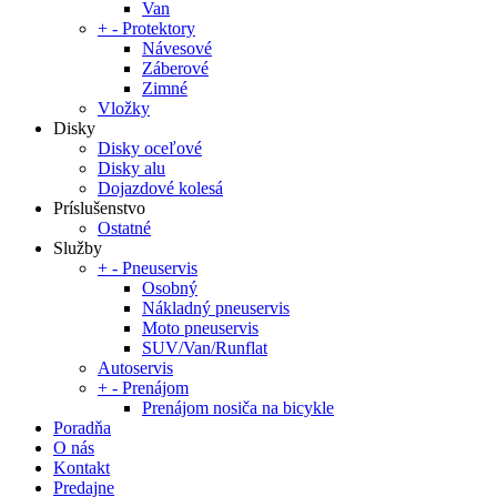
Van
+
-
Protektory
Návesové
Záberové
Zimné
Vložky
Disky
Disky oceľové
Disky alu
Dojazdové kolesá
Príslušenstvo
Ostatné
Služby
+
-
Pneuservis
Osobný
Nákladný pneuservis
Moto pneuservis
SUV/Van/Runflat
Autoservis
+
-
Prenájom
Prenájom nosiča na bicykle
Poradňa
O nás
Kontakt
Predajne