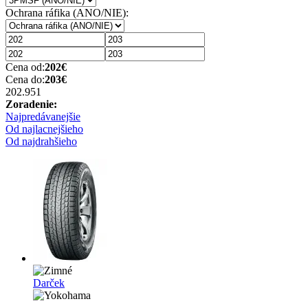
Ochrana ráfika (ANO/NIE):
Cena od:
202
€
Cena do:
203
€
202.95
1
Zoradenie:
Najpredávanejšie
Od najlacnejšieho
Od najdrahšieho
Darček