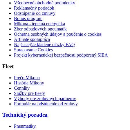
Všeobecné obchodné podmienky
Reklamačný poriadok
Odstúpenie od zmluvy
Bonus program
Mikona - tepelná energetika
Zber odpadových pneumatík
Ochrana osobných údajov a poučenie o cookies
Affiliate spolupráca
Najčastejšie kladené otázky FAQ
Spracovanie Cookies
Projekt kybernetickej bezpečnosti podporený SIEA
Fleet
Prečo Mikona
História Mikony
Cenníky
Služby pre fleety
Výhody pre zmluvných partnerov
Formulár na odstúpenie od zmluvy
Technický poradca
Pneumatiky