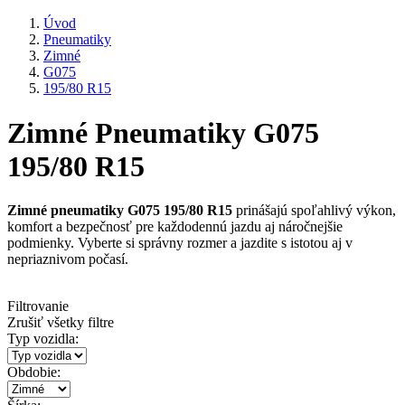
Úvod
Pneumatiky
Zimné
G075
195/80 R15
Zimné Pneumatiky G075
195/80 R15
Zimné pneumatiky G075 195/80 R15
prinášajú spoľahlivý výkon,
komfort a bezpečnosť pre každodennú jazdu aj náročnejšie
podmienky. Vyberte si správny rozmer a jazdite s istotou aj v
nepriaznivom počasí.
Filtrovanie
Zrušiť všetky filtre
Typ vozidla:
Obdobie: