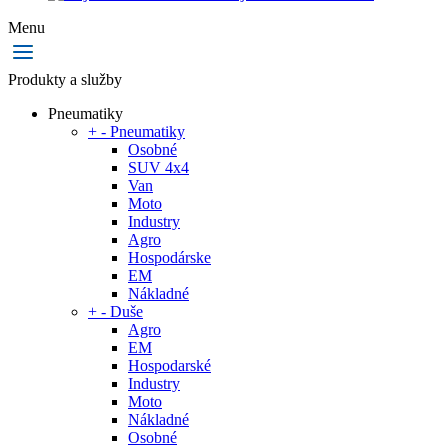
Menu
Produkty a služby
Pneumatiky
+
-
Pneumatiky
Osobné
SUV 4x4
Van
Moto
Industry
Agro
Hospodárske
EM
Nákladné
+
-
Duše
Agro
EM
Hospodarské
Industry
Moto
Nákladné
Osobné