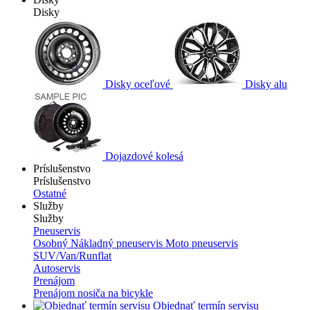
Disky
Disky oceľové
Disky alu
Dojazdové kolesá
Príslušenstvo
Príslušenstvo
Ostatné
Služby
Služby
Pneuservis
Osobný
Nákladný pneuservis
Moto pneuservis
SUV/Van/Runflat
Autoservis
Prenájom
Prenájom nosiča na bicykle
Objednať termín servisu