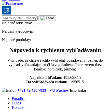
Nájdené oddelenia:
Nájdení výrobcovia:
Nájdené produkty:
Nápoveda k rýchlemu vyhľadávaniu
V prípade, že chcete rýchlo vyhľadať požadovaný rozmer, do
vyhľadávača zadajte len čísla z požadovaného rozmeru (bez
lomítok, pomĺčiek, písmen)
Napríklad hľadám:
195/65R15
Do vyhľadávača zadám:
1956515
+421 42 430 7833 - VO Púchov
Info linka
Poradňa
O nás
Kontakt