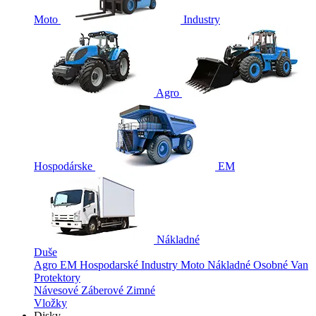
Moto
Industry
Agro
Hospodárske
EM
Nákladné
Duše
Agro
EM
Hospodarské
Industry
Moto
Nákladné
Osobné
Van
Protektory
Návesové
Záberové
Zimné
Vložky
Disky