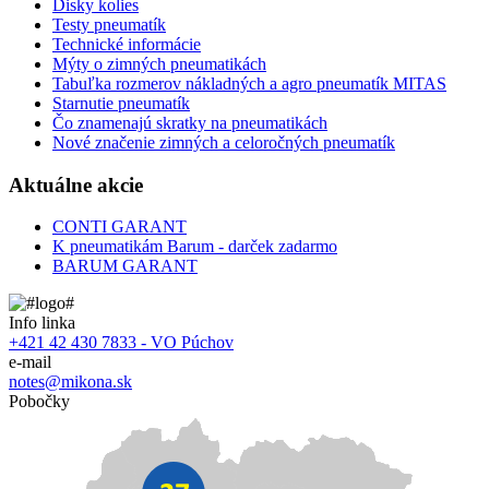
Disky kolies
Testy pneumatík
Technické informácie
Mýty o zimných pneumatikách
Tabuľka rozmerov nákladných a agro pneumatík MITAS
Starnutie pneumatík
Čo znamenajú skratky na pneumatikách
Nové značenie zimných a celoročných pneumatík
Aktuálne akcie
CONTI GARANT
K pneumatikám Barum - darček zadarmo
BARUM GARANT
Info linka
+421 42 430 7833 - VO Púchov
e-mail
notes@mikona.sk
Pobočky