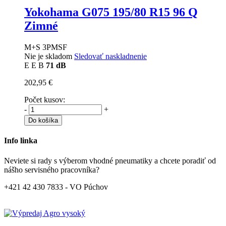
Yokohama G075
195/80 R15 96 Q
Zimné
M+S 3PMSF
Nie je skladom
Sledovať naskladnenie
E
E
B
71 dB
202,95 €
Počet kusov:
-
+
Do košíka
Info linka
Neviete si rady s výberom vhodné pneumatiky a chcete poradiť od
nášho servisného pracovníka?
+421 42 430 7833 - VO Púchov