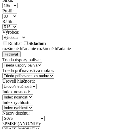
Šírka:
Profil:
Ráfik:
Výrobca:
Runflat
Skladom
rozšírené hľadanie
rozšírené hľadanie
Filtrovať
Trieda úspory paliva:
Trieda priľnavosti za mokra:
Úroveň hlučnosti:
Index nosnosti:
Index rychlosti:
Názov dezénu:
3PMSF (ANO/NIE):