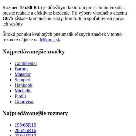
Rozmer
195/80 R15
je dôležitým faktorom pre stabilitu vozidla,
presné reakcie a efektívne brzdenie. Pri výbere vhodného dezénu
G075
získate kombináciu istoty, komfortu a spoľahlivosti počas
ich sezóny.
Širokú ponuku kvalitných pneumatík rôznych značiek v tomto
rozmere nájdete na
Mikona.sk
.
Najpredávanejšie značky
Continental
Barum
Matador
Semperit
Hankook
Michelin
Pirelli
Goodyear
Najpredávanejšie rozmery
195/65R15
205/55R16
225/45R17