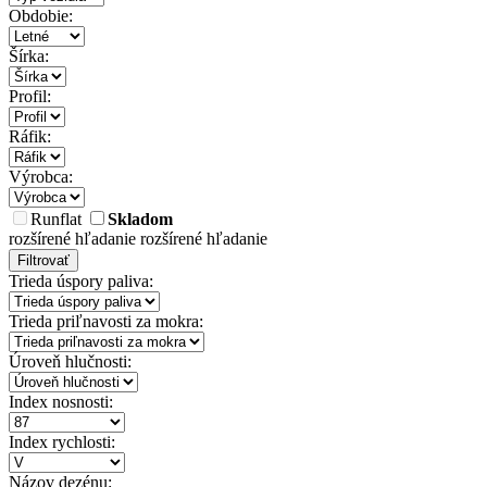
Obdobie:
Šírka:
Profil:
Ráfik:
Výrobca:
Runflat
Skladom
rozšírené hľadanie
rozšírené hľadanie
Filtrovať
Trieda úspory paliva:
Trieda priľnavosti za mokra:
Úroveň hlučnosti:
Index nosnosti:
Index rychlosti:
Názov dezénu: