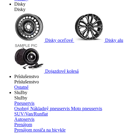
Disky
Disky
Disky oceľové
Disky alu
Dojazdové kolesá
Príslušenstvo
Príslušenstvo
Ostatné
Služby
Služby
Pneuservis
Osobný
Nákladný pneuservis
Moto pneuservis
SUV/Van/Runflat
Autoservis
Prenájom
Prenájom nosiča na bicykle