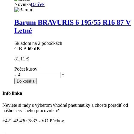
Novinka
Darček
Barum BRAVURIS 6
195/55 R16 87 V
Letné
Skladom na 2 pobočkách
C
B
B
69 dB
81,11 €
Počet kusov:
-
+
Do košíka
Info linka
Neviete si rady s výberom vhodné pneumatiky a chcete poradiť od
nášho servisného pracovníka?
+421 42 430 7833 - VO Púchov