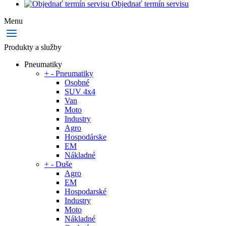
Objednať termín servisu
Menu
Produkty a služby
Pneumatiky
+
-
Pneumatiky
Osobné
SUV 4x4
Van
Moto
Industry
Agro
Hospodárske
EM
Nákladné
+
-
Duše
Agro
EM
Hospodarské
Industry
Moto
Nákladné