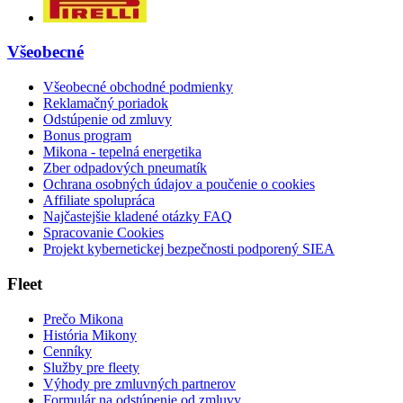
Všeobecné
Všeobecné obchodné podmienky
Reklamačný poriadok
Odstúpenie od zmluvy
Bonus program
Mikona - tepelná energetika
Zber odpadových pneumatík
Ochrana osobných údajov a poučenie o cookies
Affiliate spolupráca
Najčastejšie kladené otázky FAQ
Spracovanie Cookies
Projekt kybernetickej bezpečnosti podporený SIEA
Fleet
Prečo Mikona
História Mikony
Cenníky
Služby pre fleety
Výhody pre zmluvných partnerov
Formulár na odstúpenie od zmluvy