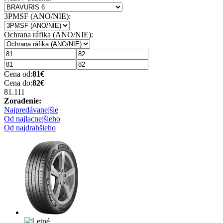
3PMSF (ANO/NIE):
Ochrana ráfika (ANO/NIE):
Cena od:
81
€
Cena do:
82
€
81.11
1
Zoradenie:
Najpredávanejšie
Od najlacnejšieho
Od najdrahšieho