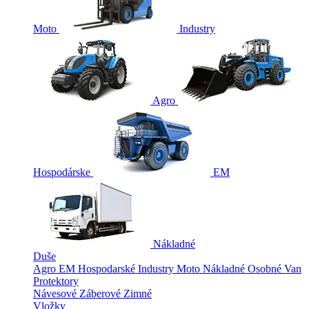
Moto
Industry
Agro
Hospodárske
EM
Nákladné
Duše
Agro
EM
Hospodarské
Industry
Moto
Nákladné
Osobné
Van
Protektory
Návesové
Záberové
Zimné
Vložky