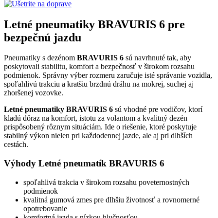
Letné pneumatiky BRAVURIS 6 pre
bezpečnú jazdu
Pneumatiky s dezénom
BRAVURIS 6
sú navrhnuté tak, aby
poskytovali stabilitu, komfort a bezpečnosť v širokom rozsahu
podmienok. Správny výber rozmeru zaručuje isté správanie vozidla,
spoľahlivú trakciu a kratšiu brzdnú dráhu na mokrej, suchej aj
zhoršenej vozovke.
Letné pneumatiky BRAVURIS 6
sú vhodné pre vodičov, ktorí
kladú dôraz na komfort, istotu za volantom a kvalitný dezén
prispôsobený rôznym situáciám. Ide o riešenie, ktoré poskytuje
stabilný výkon nielen pri každodennej jazde, ale aj pri dlhších
cestách.
Výhody Letné pneumatík BRAVURIS 6
spoľahlivá trakcia v širokom rozsahu poveternostných
podmienok
kvalitná gumová zmes pre dlhšiu životnosť a rovnomerné
opotrebovanie
komfortná jazda s nízkou hlučnosťou