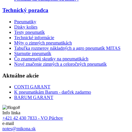
Technický poradca
Pneumatiky
Disky kolies
Testy pneumatík
Technické informácie
Mýty o zimných pneumatikách
Tabuľka rozmerov nákladných a agro pneumatík MITAS
Starnutie pneumatík
Čo znamenajú skratky na pneumatikách
Nové značenie zimných a celoročných pneumatík
Aktuálne akcie
CONTI GARANT
K pneumatikám Barum - darček zadarmo
BARUM GARANT
Info linka
+421 42 430 7833 - VO Púchov
e-mail
notes@mikona.sk