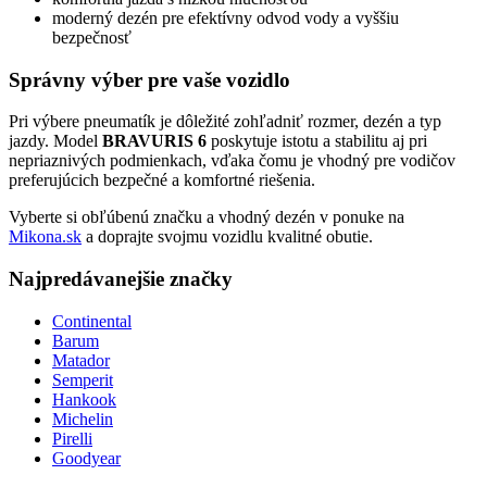
moderný dezén pre efektívny odvod vody a vyššiu
bezpečnosť
Správny výber pre vaše vozidlo
Pri výbere pneumatík je dôležité zohľadniť rozmer, dezén a typ
jazdy. Model
BRAVURIS 6
poskytuje istotu a stabilitu aj pri
nepriaznivých podmienkach, vďaka čomu je vhodný pre vodičov
preferujúcich bezpečné a komfortné riešenia.
Vyberte si obľúbenú značku a vhodný dezén v ponuke na
Mikona.sk
a doprajte svojmu vozidlu kvalitné obutie.
Najpredávanejšie značky
Continental
Barum
Matador
Semperit
Hankook
Michelin
Pirelli
Goodyear