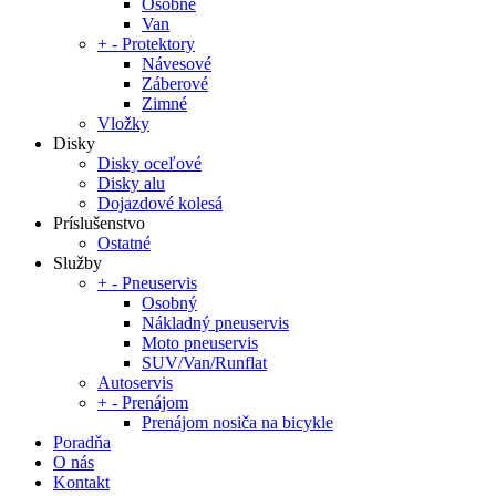
Osobné
Van
+
-
Protektory
Návesové
Záberové
Zimné
Vložky
Disky
Disky oceľové
Disky alu
Dojazdové kolesá
Príslušenstvo
Ostatné
Služby
+
-
Pneuservis
Osobný
Nákladný pneuservis
Moto pneuservis
SUV/Van/Runflat
Autoservis
+
-
Prenájom
Prenájom nosiča na bicykle
Poradňa
O nás
Kontakt