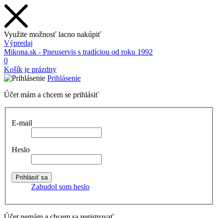
Využite možnosť lacno nakúpiť
Výpredaj
Mikona.sk - Pneuservis s tradíciou od roku 1992
0
Košík je prázdny
Prihlásenie
Účet mám a chcem se prihlásiť
E-mail
Heslo
Zabudol som heslo
Účet nemám a chcem sa registrovať