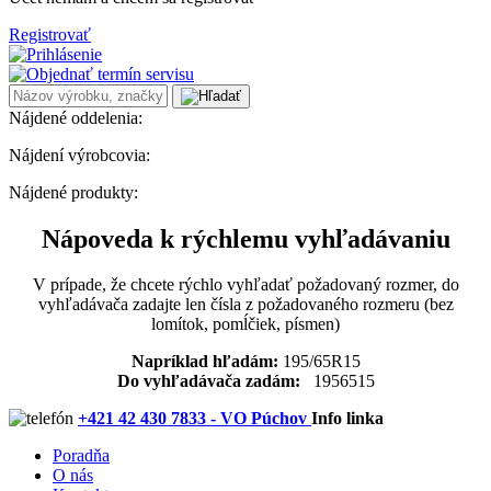
Registrovať
Nájdené oddelenia:
Nájdení výrobcovia:
Nájdené produkty:
Nápoveda k rýchlemu vyhľadávaniu
V prípade, že chcete rýchlo vyhľadať požadovaný rozmer, do
vyhľadávača zadajte len čísla z požadovaného rozmeru (bez
lomítok, pomĺčiek, písmen)
Napríklad hľadám:
195/65R15
Do vyhľadávača zadám:
1956515
+421 42 430 7833 - VO Púchov
Info linka
Poradňa
O nás