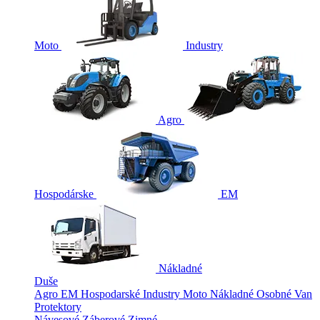
Moto
Industry
Agro
Hospodárske
EM
Nákladné
Duše
Agro
EM
Hospodarské
Industry
Moto
Nákladné
Osobné
Van
Protektory
Návesové
Záberové
Zimné