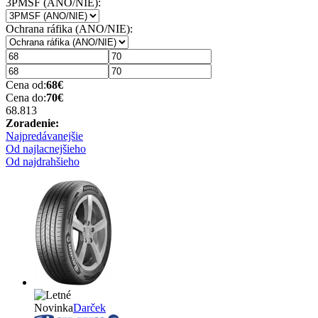
3PMSF (ANO/NIE):
Ochrana ráfika (ANO/NIE):
Cena od:
68
€
Cena do:
70
€
68.81
3
Zoradenie:
Najpredávanejšie
Od najlacnejšieho
Od najdrahšieho
Novinka
Darček