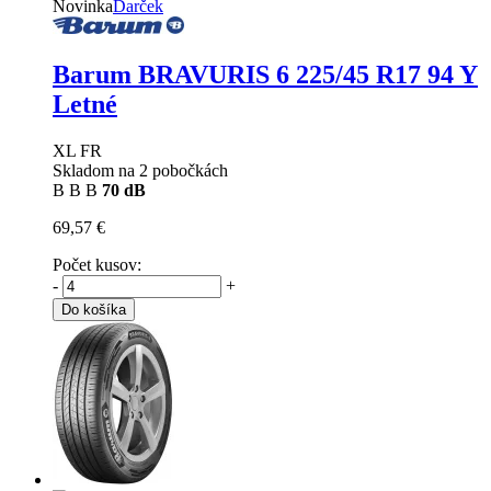
Novinka
Darček
Barum BRAVURIS 6
225/45 R17 94 Y
Letné
XL FR
Skladom na 2 pobočkách
B
B
B
70 dB
69,57 €
Počet kusov:
-
+
Do košíka