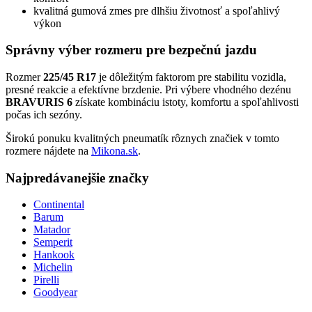
kvalitná gumová zmes pre dlhšiu životnosť a spoľahlivý
výkon
Správny výber rozmeru pre bezpečnú jazdu
Rozmer
225/45 R17
je dôležitým faktorom pre stabilitu vozidla,
presné reakcie a efektívne brzdenie. Pri výbere vhodného dezénu
BRAVURIS 6
získate kombináciu istoty, komfortu a spoľahlivosti
počas ich sezóny.
Širokú ponuku kvalitných pneumatík rôznych značiek v tomto
rozmere nájdete na
Mikona.sk
.
Najpredávanejšie značky
Continental
Barum
Matador
Semperit
Hankook
Michelin
Pirelli
Goodyear