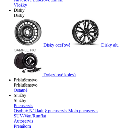
Vložky
Disky
Disky
Disky oceľové
Disky alu
Dojazdové kolesá
Príslušenstvo
Príslušenstvo
Ostatné
Služby
Služby
Pneuservis
Osobný
Nákladný pneuservis
Moto pneuservis
SUV/Van/Runflat
Autoservis
Prenájom