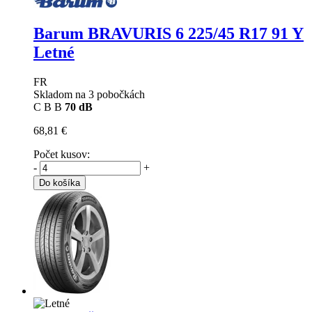
Barum BRAVURIS 6
225/45 R17 91 Y
Letné
FR
Skladom na 3 pobočkách
C
B
B
70 dB
68,81 €
Počet kusov:
-
+
Do košíka