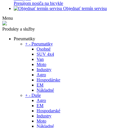
Prenájom nosiča na bicykle
Objednať termín servisu
Menu
Produkty a služby
Pneumatiky
+
-
Pneumatiky
Osobné
SUV 4x4
Van
Moto
Industry
Agro
Hospodárske
EM
Nákladné
+
-
Duše
Agro
EM
Hospodarské
Industry
Moto
Nákladné