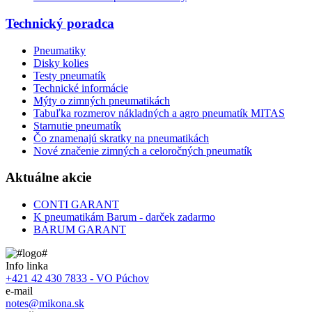
Technický poradca
Pneumatiky
Disky kolies
Testy pneumatík
Technické informácie
Mýty o zimných pneumatikách
Tabuľka rozmerov nákladných a agro pneumatík MITAS
Starnutie pneumatík
Čo znamenajú skratky na pneumatikách
Nové značenie zimných a celoročných pneumatík
Aktuálne akcie
CONTI GARANT
K pneumatikám Barum - darček zadarmo
BARUM GARANT
Info linka
+421 42 430 7833 - VO Púchov
e-mail
notes@mikona.sk