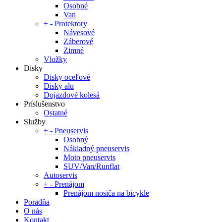
Osobné
Van
+
-
Protektory
Návesové
Záberové
Zimné
Vložky
Disky
Disky oceľové
Disky alu
Dojazdové kolesá
Príslušenstvo
Ostatné
Služby
+
-
Pneuservis
Osobný
Nákladný pneuservis
Moto pneuservis
SUV/Van/Runflat
Autoservis
+
-
Prenájom
Prenájom nosiča na bicykle
Poradňa
O nás
Kontakt