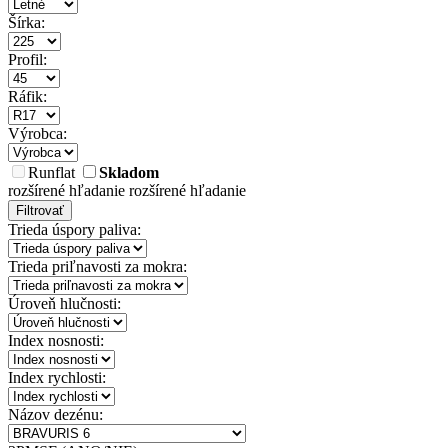
Šírka:
Profil:
Ráfik:
Výrobca:
Runflat
Skladom
rozšírené hľadanie
rozšírené hľadanie
Filtrovať
Trieda úspory paliva:
Trieda priľnavosti za mokra:
Úroveň hlučnosti:
Index nosnosti:
Index rychlosti:
Názov dezénu: