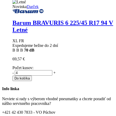
Novinka
Darček
Barum BRAVURIS 6
225/45 R17 94 V
Letné
XL FR
Expedujeme bežne do 2 dní
B
B
B
70 dB
69,57 €
Počet kusov:
-
+
Do košíka
Info linka
Neviete si rady s výberom vhodné pneumatiky a chcete poradiť od
nášho servisného pracovníka?
+421 42 430 7833 - VO Púchov