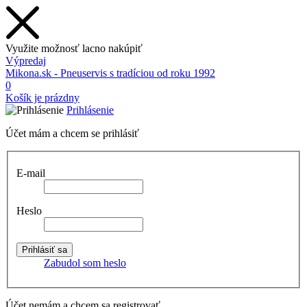
Využite možnosť lacno nakúpiť
Výpredaj
Mikona.sk - Pneuservis s tradíciou od roku 1992
0
Košík je prázdny
Prihlásenie
Účet mám a chcem se prihlásiť
E-mail
Heslo
Zabudol som heslo
Účet nemám a chcem sa registrovať