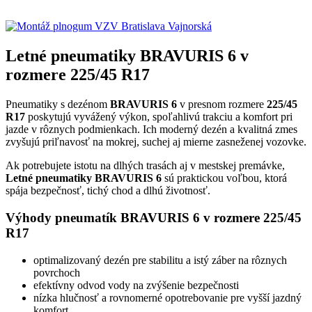
Letné pneumatiky BRAVURIS 6 v
rozmere 225/45 R17
Pneumatiky s dezénom
BRAVURIS 6
v presnom rozmere
225/45
R17
poskytujú vyvážený výkon, spoľahlivú trakciu a komfort pri
jazde v rôznych podmienkach. Ich moderný dezén a kvalitná zmes
zvyšujú priľnavosť na mokrej, suchej aj mierne zasneženej vozovke.
Ak potrebujete istotu na dlhých trasách aj v mestskej premávke,
Letné pneumatiky BRAVURIS 6
sú praktickou voľbou, ktorá
spája bezpečnosť, tichý chod a dlhú životnosť.
Výhody pneumatík BRAVURIS 6 v rozmere 225/45
R17
optimalizovaný dezén pre stabilitu a istý záber na rôznych
povrchoch
efektívny odvod vody na zvýšenie bezpečnosti
nízka hlučnosť a rovnomerné opotrebovanie pre vyšší jazdný
komfort