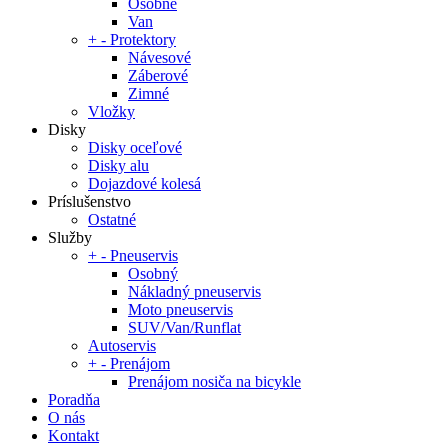
Osobné
Van
+
-
Protektory
Návesové
Záberové
Zimné
Vložky
Disky
Disky oceľové
Disky alu
Dojazdové kolesá
Príslušenstvo
Ostatné
Služby
+
-
Pneuservis
Osobný
Nákladný pneuservis
Moto pneuservis
SUV/Van/Runflat
Autoservis
+
-
Prenájom
Prenájom nosiča na bicykle
Poradňa
O nás
Kontakt