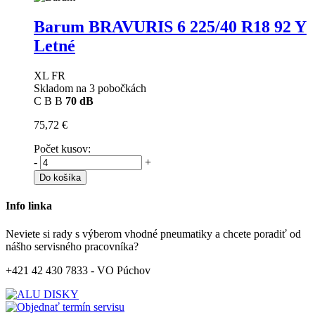
Barum BRAVURIS 6
225/40 R18 92 Y
Letné
XL FR
Skladom na 3 pobočkách
C
B
B
70 dB
75,72 €
Počet kusov:
-
+
Do košíka
Info linka
Neviete si rady s výberom vhodné pneumatiky a chcete poradiť od
nášho servisného pracovníka?
+421 42 430 7833 - VO Púchov