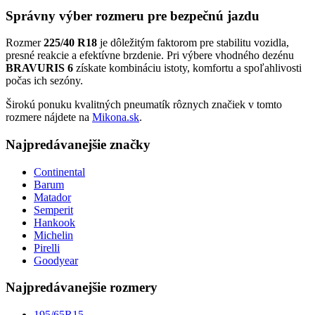
Správny výber rozmeru pre bezpečnú jazdu
Rozmer
225/40 R18
je dôležitým faktorom pre stabilitu vozidla,
presné reakcie a efektívne brzdenie. Pri výbere vhodného dezénu
BRAVURIS 6
získate kombináciu istoty, komfortu a spoľahlivosti
počas ich sezóny.
Širokú ponuku kvalitných pneumatík rôznych značiek v tomto
rozmere nájdete na
Mikona.sk
.
Najpredávanejšie značky
Continental
Barum
Matador
Semperit
Hankook
Michelin
Pirelli
Goodyear
Najpredávanejšie rozmery
195/65R15