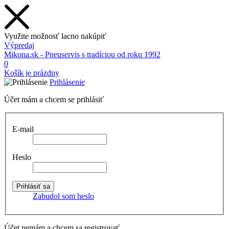
Využite možnosť lacno nakúpiť
Výpredaj
Mikona.sk - Pneuservis s tradíciou od roku 1992
0
Košík je prázdny
Prihlásenie
Účet mám a chcem se prihlásiť
E-mail
Heslo
Zabudol som heslo
Účet nemám a chcem sa registrovať