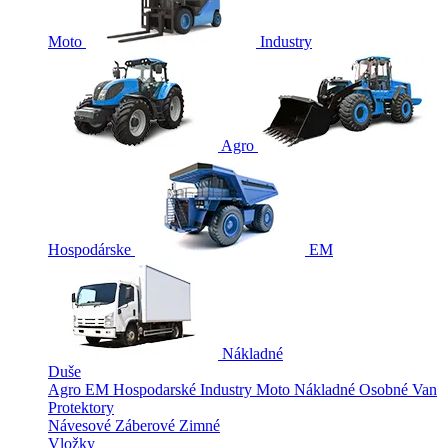
Moto
Industry
Agro
Hospodárske
EM
Nákladné
Duše
Agro
EM
Hospodarské
Industry
Moto
Nákladné
Osobné
Van
Protektory
Návesové
Záberové
Zimné
Vložky