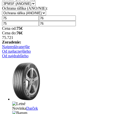
Ochrana ráfika (ANO/NIE):
Cena od:
75
€
Cena do:
76
€
75.72
1
Zoradenie:
Najpredávanejšie
Od najlacnejšieho
Od najdrahšieho
Novinka
Darček