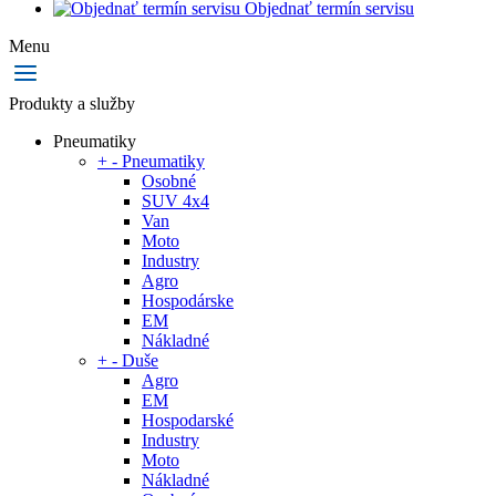
Objednať termín servisu
Menu
Produkty a služby
Pneumatiky
+
-
Pneumatiky
Osobné
SUV 4x4
Van
Moto
Industry
Agro
Hospodárske
EM
Nákladné
+
-
Duše
Agro
EM
Hospodarské
Industry
Moto
Nákladné