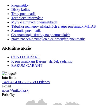
Pneumatiky
Disky kolies
Testy pneumatík
Technické informácie
Mýty o zimných pneumatikách
Tabuľka rozmerov nákladných a agro pneumatík MITAS
Starnutie pneumatík
Čo znamenajú skratky na pneumatikách
Nové značenie zimných a celoročných pneumatík
Aktuálne akcie
CONTI GARANT
K pneumatikám Barum - darček zadarmo
BARUM GARANT
Info linka
+421 42 430 7833 - VO Púchov
e-mail
notes@mikona.sk
Pobočky