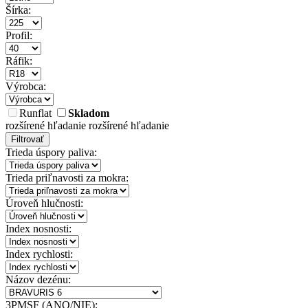
Šírka:
Profil:
Ráfik:
Výrobca:
Runflat
Skladom
rozšírené hľadanie
rozšírené hľadanie
Filtrovať
Trieda úspory paliva:
Trieda priľnavosti za mokra:
Úroveň hlučnosti:
Index nosnosti:
Index rychlosti:
Názov dezénu:
3PMSF (ANO/NIE):