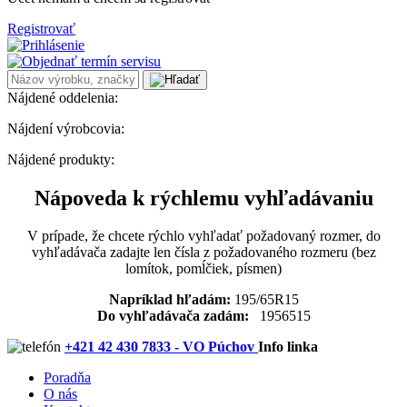
Registrovať
Nájdené oddelenia:
Nájdení výrobcovia:
Nájdené produkty:
Nápoveda k rýchlemu vyhľadávaniu
V prípade, že chcete rýchlo vyhľadať požadovaný rozmer, do
vyhľadávača zadajte len čísla z požadovaného rozmeru (bez
lomítok, pomĺčiek, písmen)
Napríklad hľadám:
195/65R15
Do vyhľadávača zadám:
1956515
+421 42 430 7833 - VO Púchov
Info linka
Poradňa
O nás