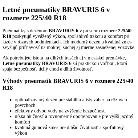
Letné pneumatiky BRAVURIS 6 v
rozmere 225/40 R18
Pneumatiky s dezénom
BRAVURIS 6
v presnom rozmere
225/40
R18
poskytujú vyvážený výkon, spoľahlivú trakciu a komfort pri
jazde v rôznych podmienkach. Ich moderný dezén a kvalitná zmes
zvyšujú priľnavosť na mokrej, suchej aj mierne zasneženej vozovke.
Ak potrebujete istotu na dlhých trasách aj v mestskej premávke,
Letné pneumatiky BRAVURIS 6
sú praktickou voľbou, ktorá
spája bezpečnosť, tichý chod a dlhú životnosť.
Výhody pneumatík BRAVURIS 6 v rozmere 225/40
R18
optimalizovaný dezén pre stabilitu a istý záber na rôznych
povrchoch
efektívny odvod vody na zvýšenie bezpečnosti
nízka hlučnosť a rovnomerné opotrebovanie pre vyšší jazdný
komfort
kvalitná gumová zmes pre dlhšiu životnosť a spoľahlivý
výkon