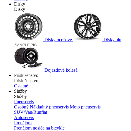
Disky
Disky
Disky oceľové
Disky alu
Dojazdové kolesá
Príslušenstvo
Príslušenstvo
Ostatné
Služby
Služby
Pneuservis
Osobný
Nákladný pneuservis
Moto pneuservis
SUV/Van/Runflat
Autoservis
Prenájom
Prenájom nosiča na bicykle