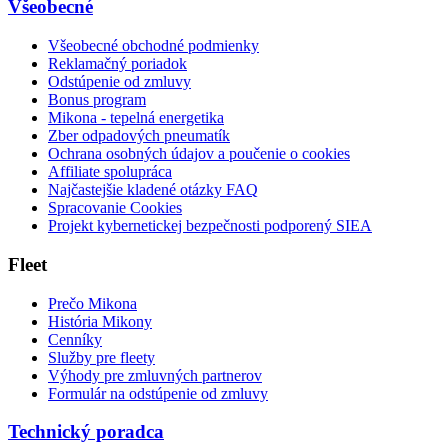
Všeobecné
Všeobecné obchodné podmienky
Reklamačný poriadok
Odstúpenie od zmluvy
Bonus program
Mikona - tepelná energetika
Zber odpadových pneumatík
Ochrana osobných údajov a poučenie o cookies
Affiliate spolupráca
Najčastejšie kladené otázky FAQ
Spracovanie Cookies
Projekt kybernetickej bezpečnosti podporený SIEA
Fleet
Prečo Mikona
História Mikony
Cenníky
Služby pre fleety
Výhody pre zmluvných partnerov
Formulár na odstúpenie od zmluvy
Technický poradca