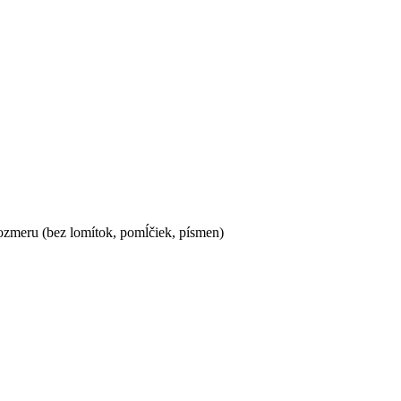
ozmeru (bez lomítok, pomĺčiek, písmen)