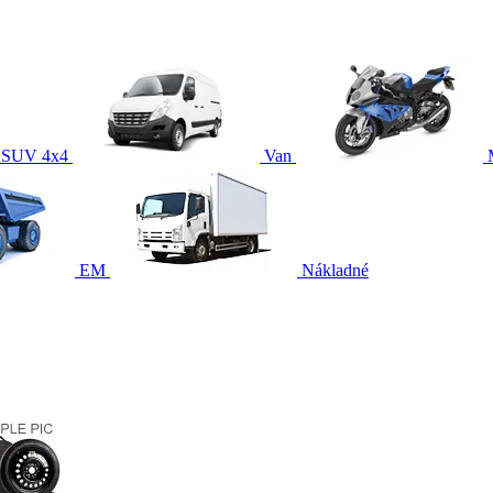
SUV 4x4
Van
EM
Nákladné