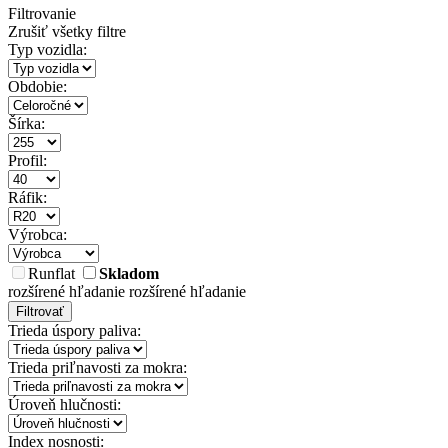
Filtrovanie
Zrušiť všetky filtre
Typ vozidla:
Obdobie:
Šírka:
Profil:
Ráfik:
Výrobca:
Runflat
Skladom
rozšírené hľadanie
rozšírené hľadanie
Filtrovať
Trieda úspory paliva:
Trieda priľnavosti za mokra:
Úroveň hlučnosti:
Index nosnosti: