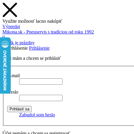
Využite možnosť lacno nakúpiť
Výpredaj
Mikona.sk - Pneuservis s tradíciou od roku 1992
0
Košík je prázdny
Prihlásenie
Účet mám a chcem se prihlásiť
E-mail
Heslo
Zabudol som heslo
Účet nemám a chcem sa registrovať