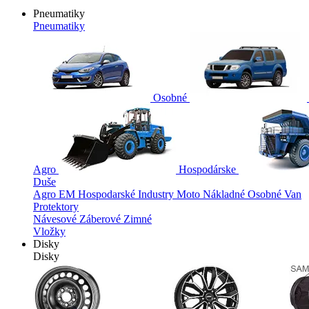
Pneumatiky
Pneumatiky
Osobné
Agro
Hospodárske
Duše
Agro
EM
Hospodarské
Industry
Moto
Nákladné
Osobné
Van
Protektory
Návesové
Záberové
Zimné
Vložky
Disky
Disky