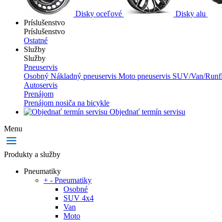
Disky oceľové
Disky alu
Príslušenstvo
Príslušenstvo
Ostatné
Služby
Služby
Pneuservis
Osobný
Nákladný pneuservis
Moto pneuservis
SUV/Van/Runfl
Autoservis
Prenájom
Prenájom nosiča na bicykle
Objednať termín servisu
Menu
Produkty a služby
Pneumatiky
+
-
Pneumatiky
Osobné
SUV 4x4
Van
Moto