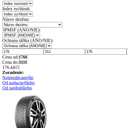
Index rychlosti:
Názov dezénu:
3PMSF (ANO/NIE):
Ochrana ráfika (ANO/NIE):
Cena od:
176
€
Cena do:
311
€
176.44
15
Zoradenie:
Najpredávanejšie
Od najlacnejšieho
Od najdrahšieho