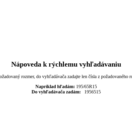
Nápoveda k rýchlemu vyhľadávaniu
požadovaný rozmer, do vyhľadávača zadajte len čísla z požadovaného r
Napríklad hľadám:
195/65R15
Do vyhľadávača zadám:
1956515