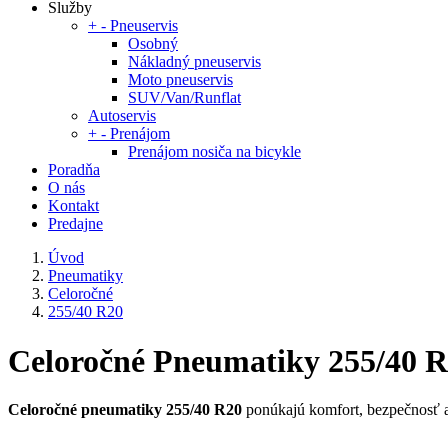
Služby
+
-
Pneuservis
Osobný
Nákladný pneuservis
Moto pneuservis
SUV/Van/Runflat
Autoservis
+
-
Prenájom
Prenájom nosiča na bicykle
Poradňa
O nás
Kontakt
Predajne
Úvod
Pneumatiky
Celoročné
255/40 R20
Celoročné Pneumatiky 255/40 
Celoročné pneumatiky 255/40 R20
ponúkajú komfort, bezpečnosť a