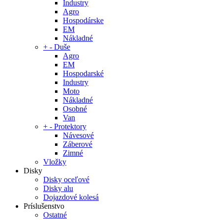
Industry
Agro
Hospodárske
EM
Nákladné
+
-
Duše
Agro
EM
Hospodarské
Industry
Moto
Nákladné
Osobné
Van
+
-
Protektory
Návesové
Záberové
Zimné
Vložky
Disky
Disky oceľové
Disky alu
Dojazdové kolesá
Príslušenstvo
Ostatné