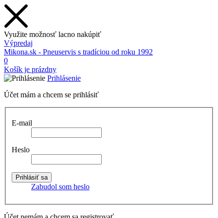
Využite možnosť lacno nakúpiť
Výpredaj
Mikona.sk - Pneuservis s tradíciou od roku 1992
0
Košík je prázdny
Prihlásenie
Účet mám a chcem se prihlásiť
E-mail
Heslo
Zabudol som heslo
Účet nemám a chcem sa registrovať