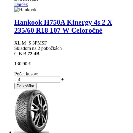
Darček
Hankook H750A Kinergy 4s 2 X
235/60 R18 107 W Celoročné
XL M+S 3PMSF
Skladom na 2 pobočkách
C
B
B
72 dB
130,90 €
Počet kusov:
-
+
Do košíka