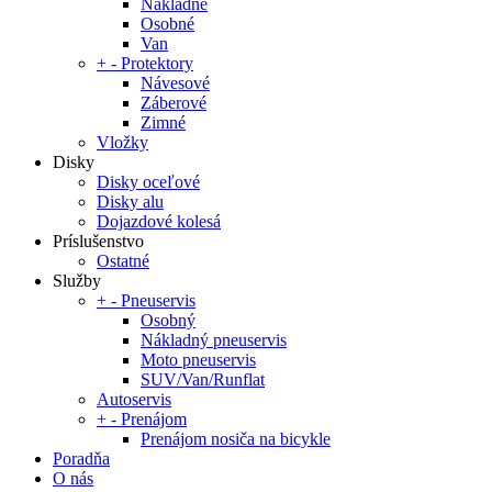
Nákladné
Osobné
Van
+
-
Protektory
Návesové
Záberové
Zimné
Vložky
Disky
Disky oceľové
Disky alu
Dojazdové kolesá
Príslušenstvo
Ostatné
Služby
+
-
Pneuservis
Osobný
Nákladný pneuservis
Moto pneuservis
SUV/Van/Runflat
Autoservis
+
-
Prenájom
Prenájom nosiča na bicykle
Poradňa
O nás