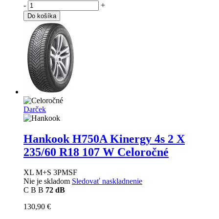
-
+
Do košíka
Darček
Hankook H750A Kinergy 4s 2 X
235/60 R18 107 W Celoročné
XL M+S 3PMSF
Nie je skladom
Sledovať naskladnenie
C
B
B
72 dB
130,90 €