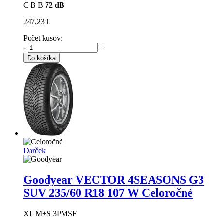
C
B
B
72 dB
247,23 €
Počet kusov:
-
+
Do košíka
Darček
Goodyear VECTOR 4SEASONS G3
SUV
235/60 R18 107 W Celoročné
XL M+S 3PMSF