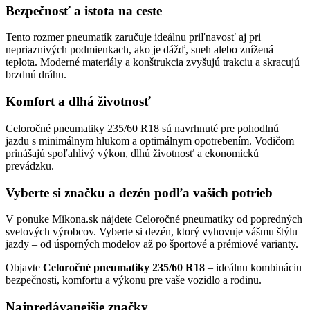
Bezpečnosť a istota na ceste
Tento rozmer pneumatík zaručuje ideálnu priľnavosť aj pri
nepriaznivých podmienkach, ako je dážď, sneh alebo znížená
teplota. Moderné materiály a konštrukcia zvyšujú trakciu a skracujú
brzdnú dráhu.
Komfort a dlhá životnosť
Celoročné pneumatiky 235/60 R18 sú navrhnuté pre pohodlnú
jazdu s minimálnym hlukom a optimálnym opotrebením. Vodičom
prinášajú spoľahlivý výkon, dlhú životnosť a ekonomickú
prevádzku.
Vyberte si značku a dezén podľa vašich potrieb
V ponuke Mikona.sk nájdete Celoročné pneumatiky od popredných
svetových výrobcov. Vyberte si dezén, ktorý vyhovuje vášmu štýlu
jazdy – od úsporných modelov až po športové a prémiové varianty.
Objavte
Celoročné pneumatiky 235/60 R18
– ideálnu kombináciu
bezpečnosti, komfortu a výkonu pre vaše vozidlo a rodinu.
Najpredávanejšie značky