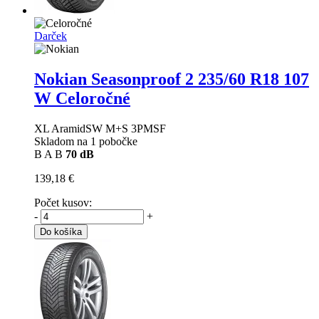
Darček
Nokian Seasonproof 2
235/60 R18 107
W Celoročné
XL AramidSW M+S 3PMSF
Skladom na 1 pobočke
B
A
B
70 dB
139,18 €
Počet kusov:
-
+
Do košíka