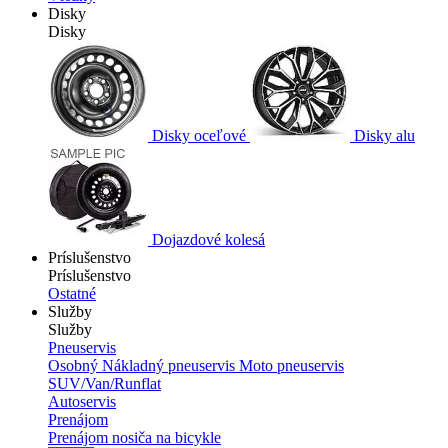
Disky
Disky
Disky oceľové
Disky alu
Dojazdové kolesá
Príslušenstvo
Príslušenstvo
Ostatné
Služby
Služby
Pneuservis
Osobný
Nákladný pneuservis
Moto pneuservis
SUV/Van/Runflat
Autoservis
Prenájom
Prenájom nosiča na bicykle