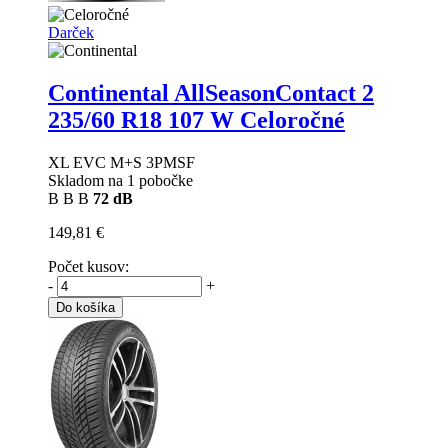
Darček
Continental AllSeasonContact 2
235/60 R18 107 W Celoročné
XL EVC M+S 3PMSF
Skladom na 1 pobočke
B
B
B
72 dB
149,81 €
Počet kusov:
-
+
Do košíka