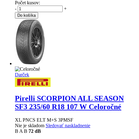
Počet kusov:
-
+
Do košíka
Darček
Pirelli SCORPION ALL SEASON
SF3
235/60 R18 107 W Celoročné
XL PNCS ELT M+S 3PMSF
Nie je skladom
Sledovať naskladnenie
B
A
B
72 dB