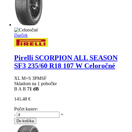
Darček
Pirelli SCORPION ALL SEASON
SF3
235/60 R18 107 W Celoročné
XL M+S 3PMSF
Skladom na 1 pobočke
B
A
B
71 dB
141,48 €
Počet kusov:
-
+
Do košíka