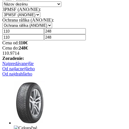
3PMSF (ANO/NIE):
Ochrana ráfika (ANO/NIE):
Cena od:
110
€
Cena do:
248
€
110.97
14
Zoradenie:
Najpredávanejšie
Od najlacnejšieho
Od najdrahšieho