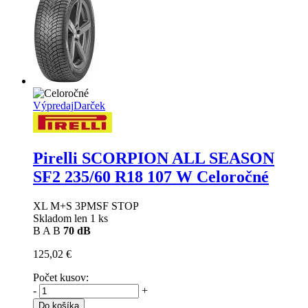
Výpredaj
Darček
Pirelli SCORPION ALL SEASON
SF2
235/60 R18 107 W Celoročné
XL M+S 3PMSF STOP
Skladom len 1 ks
B
A
B
70 dB
125,02 €
Počet kusov:
-
+
Do košíka