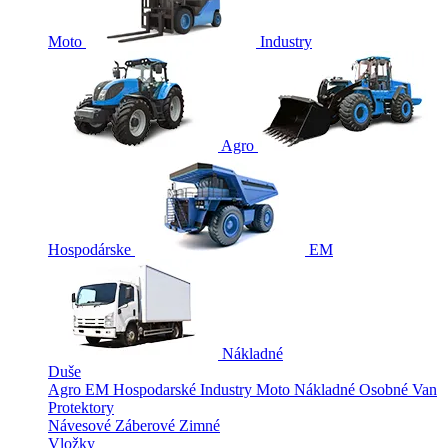
Moto
Industry
Agro
Hospodárske
EM
Nákladné
Duše
Agro
EM
Hospodarské
Industry
Moto
Nákladné
Osobné
Van
Protektory
Návesové
Záberové
Zimné
Vložky