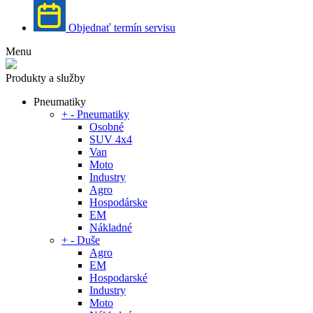
Objednať termín servisu
Menu
Produkty a služby
Pneumatiky
+
-
Pneumatiky
Osobné
SUV 4x4
Van
Moto
Industry
Agro
Hospodárske
EM
Nákladné
+
-
Duše
Agro
EM
Hospodarské
Industry
Moto