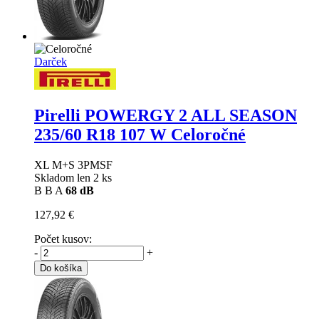
Darček
Pirelli POWERGY 2 ALL SEASON
235/60 R18 107 W Celoročné
XL M+S 3PMSF
Skladom len 2 ks
B
B
A
68 dB
127,92 €
Počet kusov:
-
+
Do košíka