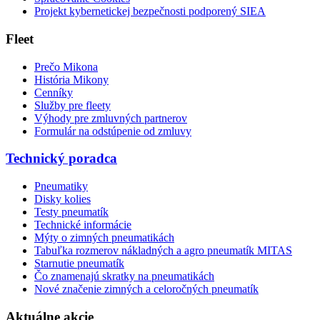
Projekt kybernetickej bezpečnosti podporený SIEA
Fleet
Prečo Mikona
História Mikony
Cenníky
Služby pre fleety
Výhody pre zmluvných partnerov
Formulár na odstúpenie od zmluvy
Technický poradca
Pneumatiky
Disky kolies
Testy pneumatík
Technické informácie
Mýty o zimných pneumatikách
Tabuľka rozmerov nákladných a agro pneumatík MITAS
Starnutie pneumatík
Čo znamenajú skratky na pneumatikách
Nové značenie zimných a celoročných pneumatík
Aktuálne akcie