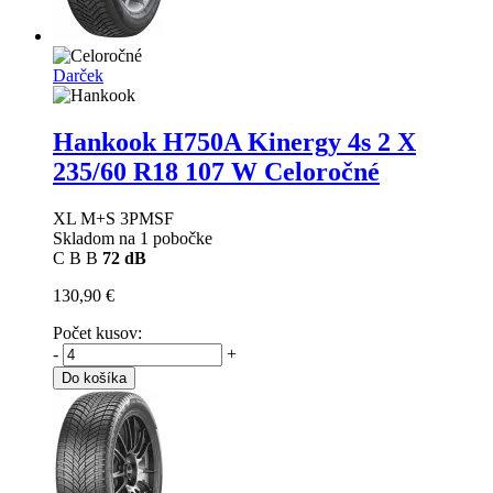
Darček
Hankook H750A Kinergy 4s 2 X
235/60 R18 107 W Celoročné
XL M+S 3PMSF
Skladom na 1 pobočke
C
B
B
72 dB
130,90 €
Počet kusov:
-
+
Do košíka