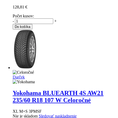
128,81 €
Počet kusov:
-
+
Do košíka
Darček
Yokohama BLUEARTH 4S AW21
235/60 R18 107 W Celoročné
XL M+S 3PMSF
Nie je skladom
Sledovať naskladnenie