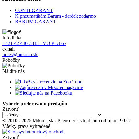
CONTI GARANT
K pneumatikám Barum - darček zadarmo
BARUM GARANT
Info linka
+421 42 430 7833 - VO Púchov
e-mail
notes@mikona.sk
Pobočky
Nájdite nás
Vyberte preferovanú predajňu
Zatvoriť
© 2010 - 2026 Mikona.sk - Pneuservis s tradíciou od roku 1992 -
Všetky práva vyhradené
Zatvoriť