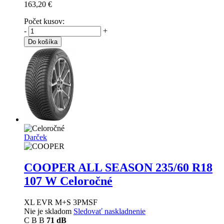
163,20 €
Počet kusov:
-
+
Do košíka
Darček
COOPER ALL SEASON
235/60 R18
107 W Celoročné
XL EVR M+S 3PMSF
Nie je skladom
Sledovať naskladnenie
C
B
B
71 dB