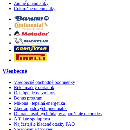
Zimné pneumatiky
Celoročné pneumatiky
Všeobecné
Všeobecné obchodné podmienky
Reklamačný poriadok
Odstúpenie od zmluvy
Bonus program
Mikona - tepelná energetika
Zber odpadových pneumatík
Ochrana osobných údajov a poučenie o cookies
Affiliate spolupráca
Najčastejšie kladené otázky FAQ
Spracovanie Cookies