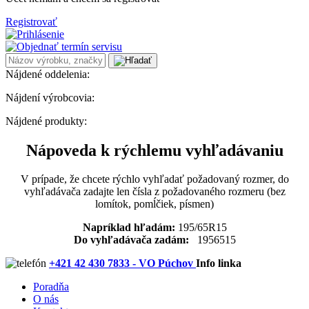
Registrovať
Nájdené oddelenia:
Nájdení výrobcovia:
Nájdené produkty:
Nápoveda k rýchlemu vyhľadávaniu
V prípade, že chcete rýchlo vyhľadať požadovaný rozmer, do
vyhľadávača zadajte len čísla z požadovaného rozmeru (bez
lomítok, pomĺčiek, písmen)
Napríklad hľadám:
195/65R15
Do vyhľadávača zadám:
1956515
+421 42 430 7833 - VO Púchov
Info linka
Poradňa
O nás