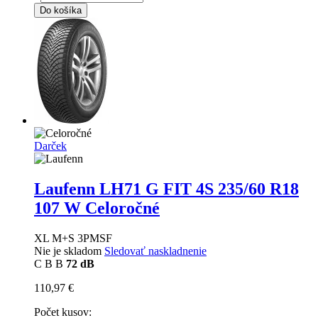
Do košíka
Darček
Laufenn LH71 G FIT 4S
235/60 R18
107 W Celoročné
XL M+S 3PMSF
Nie je skladom
Sledovať naskladnenie
C
B
B
72 dB
110,97 €
Počet kusov: