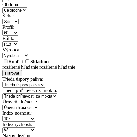
Obdobie:
Šírka:
Profil:
Ráfik:
Výrobca:
Runflat
Skladom
rozšírené hľadanie
rozšírené hľadanie
Filtrovať
Trieda úspory paliva:
Trieda priľnavosti za mokra:
Úroveň hlučnosti:
Index nosnosti:
Index rychlosti:
Názov dezénu: