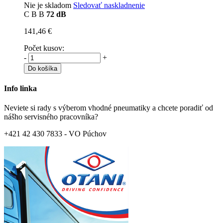
Nie je skladom
Sledovať naskladnenie
C
B
B
72 dB
141,46 €
Počet kusov:
-
+
Do košíka
Info linka
Neviete si rady s výberom vhodné pneumatiky a chcete poradiť od
nášho servisného pracovníka?
+421 42 430 7833 - VO Púchov