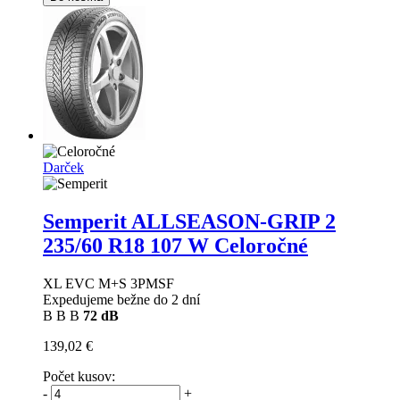
Darček
Semperit ALLSEASON-GRIP 2
235/60 R18 107 W Celoročné
XL EVC M+S 3PMSF
Expedujeme bežne do 2 dní
B
B
B
72 dB
139,02 €
Počet kusov:
-
+