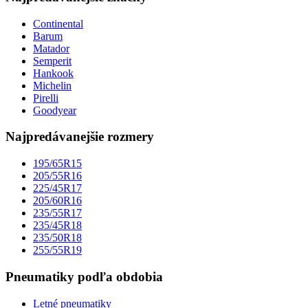
Continental
Barum
Matador
Semperit
Hankook
Michelin
Pirelli
Goodyear
Najpredávanejšie rozmery
195/65R15
205/55R16
225/45R17
205/60R16
235/55R17
235/45R18
235/50R18
255/55R19
Pneumatiky podľa obdobia
Letné pneumatiky