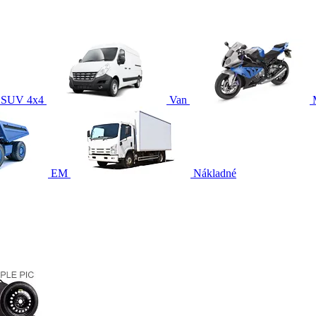
SUV 4x4
Van
EM
Nákladné