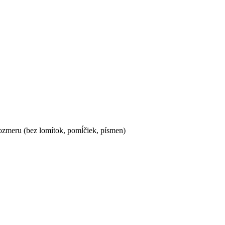
ozmeru (bez lomítok, pomĺčiek, písmen)