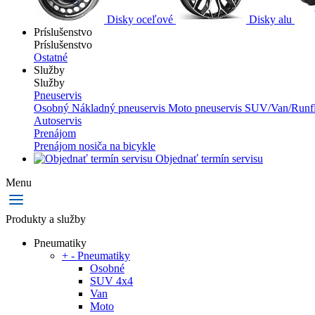
Disky oceľové
Disky alu
Príslušenstvo
Príslušenstvo
Ostatné
Služby
Služby
Pneuservis
Osobný
Nákladný pneuservis
Moto pneuservis
SUV/Van/Runfl
Autoservis
Prenájom
Prenájom nosiča na bicykle
Objednať termín servisu
Menu
Produkty a služby
Pneumatiky
+
-
Pneumatiky
Osobné
SUV 4x4
Van
Moto