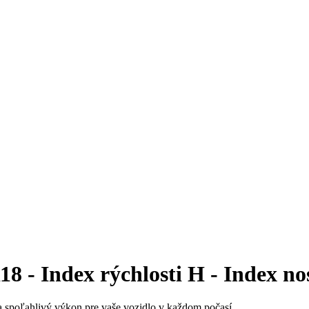
 - Index rýchlosti H - Index no
 spoľahlivý výkon pre vaše vozidlo v každom počasí.