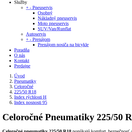
Služby
+
-
Pneuservis
Osobný
Nákladný pneuservis
Moto pneuservis
SUV/Van/Runflat
Autoservis
+
-
Prenájom
Prenájom nosiča na bicykle
Poradňa
O nás
Kontakt
Predajne
Úvod
Pneumatiky
Celoročné
225/50 R18
Index rýchlosti H
Index nosnosti 95
Celoročné Pneumatiky 225/50 R18
Celoročné pneumatiky 225/50 R18
ponúkajú komfort, bezpečnosť a