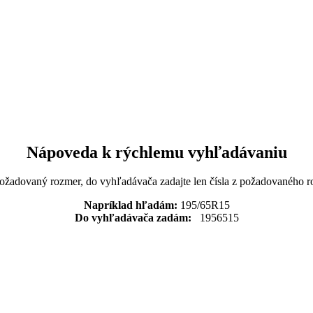
Nápoveda k rýchlemu vyhľadávaniu
požadovaný rozmer, do vyhľadávača zadajte len čísla z požadovaného r
Napríklad hľadám:
195/65R15
Do vyhľadávača zadám:
1956515