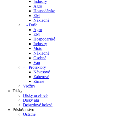
Industry
Agro
Hospodárske
EM
Nákladné
+
-
Duše
Agro
EM
Hospodarské
Industry
Moto
Nákladné
Osobné
Van
+
-
Protektory
Návesové
Záberové
Zimné
Vložky
Disky
Disky oceľové
Disky alu
Dojazdové kolesá
Príslušenstvo
Ostatné