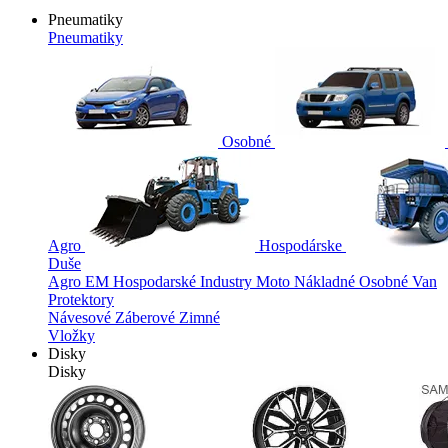
Pneumatiky
Pneumatiky
Osobné
Agro
Hospodárske
Duše
Agro
EM
Hospodarské
Industry
Moto
Nákladné
Osobné
Van
Protektory
Návesové
Záberové
Zimné
Vložky
Disky
Disky