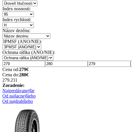
Index nosnosti:
Index rychlosti:
Názov dezénu:
3PMSF (ANO/NIE):
Ochrana ráfika (ANO/NIE):
Cena od:
279
€
Cena do:
280
€
279.21
1
Zoradenie:
Najpredávanejšie
Od najlacnejšieho
Od najdrahšieho