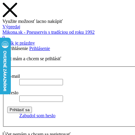
Využite možnosť lacno nakúpiť
Výpredaj
Mikona.sk - Pneuservis s tradíciou od roku 1992
0
Košík je prázdny
Prihlásenie
Účet mám a chcem se prihlásiť
E-mail
Heslo
Zabudol som heslo
Účet nemám a chcem sa registrovať