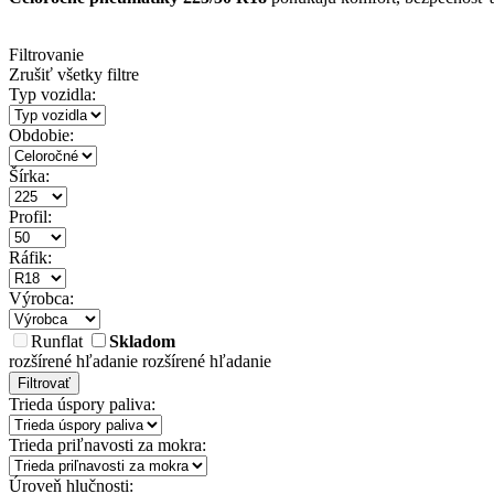
Filtrovanie
Zrušiť všetky filtre
Typ vozidla:
Obdobie:
Šírka:
Profil:
Ráfik:
Výrobca:
Runflat
Skladom
rozšírené hľadanie
rozšírené hľadanie
Filtrovať
Trieda úspory paliva:
Trieda priľnavosti za mokra:
Úroveň hlučnosti: