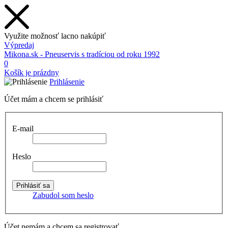
Využite možnosť lacno nakúpiť
Výpredaj
Mikona.sk - Pneuservis s tradíciou od roku 1992
0
Košík je prázdny
Prihlásenie
Účet mám a chcem se prihlásiť
E-mail
Heslo
Zabudol som heslo
Účet nemám a chcem sa registrovať