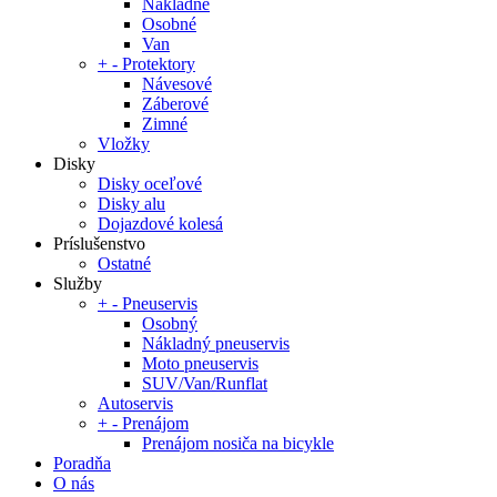
Nákladné
Osobné
Van
+
-
Protektory
Návesové
Záberové
Zimné
Vložky
Disky
Disky oceľové
Disky alu
Dojazdové kolesá
Príslušenstvo
Ostatné
Služby
+
-
Pneuservis
Osobný
Nákladný pneuservis
Moto pneuservis
SUV/Van/Runflat
Autoservis
+
-
Prenájom
Prenájom nosiča na bicykle
Poradňa
O nás