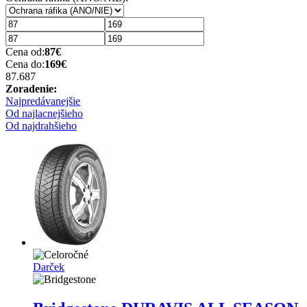
Cena od:
87
€
Cena do:
169
€
87.68
7
Zoradenie:
Najpredávanejšie
Od najlacnejšieho
Od najdrahšieho
Darček