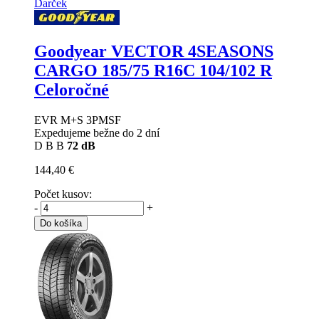
Darček
Goodyear VECTOR 4SEASONS
CARGO
185/75 R16C 104/102 R
Celoročné
EVR M+S 3PMSF
Expedujeme bežne do 2 dní
D
B
B
72 dB
144,40 €
Počet kusov:
-
+
Do košíka