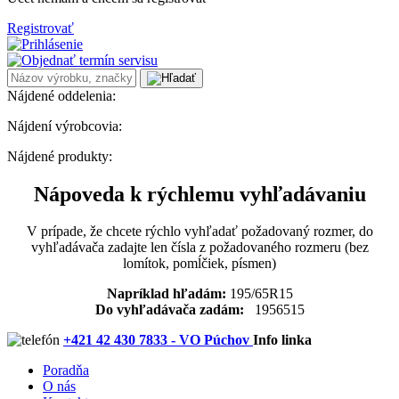
Registrovať
Nájdené oddelenia:
Nájdení výrobcovia:
Nájdené produkty:
Nápoveda k rýchlemu vyhľadávaniu
V prípade, že chcete rýchlo vyhľadať požadovaný rozmer, do
vyhľadávača zadajte len čísla z požadovaného rozmeru (bez
lomítok, pomĺčiek, písmen)
Napríklad hľadám:
195/65R15
Do vyhľadávača zadám:
1956515
+421 42 430 7833 - VO Púchov
Info linka
Poradňa
O nás