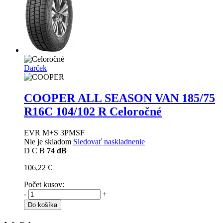
Darček
COOPER ALL SEASON VAN
185/75
R16C 104/102 R Celoročné
EVR M+S 3PMSF
Nie je skladom
Sledovať naskladnenie
D
C
B
74 dB
106,22 €
Počet kusov:
-
+
Do košíka