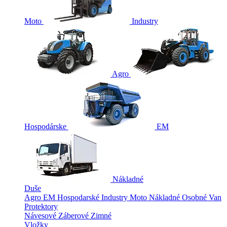
Moto
Industry
Agro
Hospodárske
EM
Nákladné
Duše
Agro
EM
Hospodarské
Industry
Moto
Nákladné
Osobné
Van
Protektory
Návesové
Záberové
Zimné
Vložky