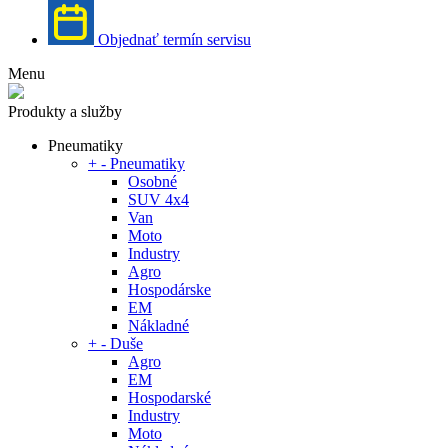
Objednať termín servisu
Menu
Produkty a služby
Pneumatiky
+
-
Pneumatiky
Osobné
SUV 4x4
Van
Moto
Industry
Agro
Hospodárske
EM
Nákladné
+
-
Duše
Agro
EM
Hospodarské
Industry
Moto