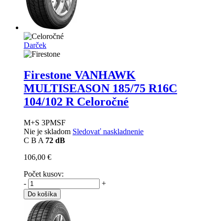
Darček
Firestone VANHAWK
MULTISEASON
185/75 R16C
104/102 R Celoročné
M+S 3PMSF
Nie je skladom
Sledovať naskladnenie
C
B
A
72 dB
106,00 €
Počet kusov:
-
+
Do košíka