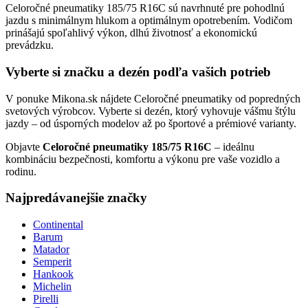
Celoročné pneumatiky 185/75 R16C sú navrhnuté pre pohodlnú
jazdu s minimálnym hlukom a optimálnym opotrebením. Vodičom
prinášajú spoľahlivý výkon, dlhú životnosť a ekonomickú
prevádzku.
Vyberte si značku a dezén podľa vašich potrieb
V ponuke Mikona.sk nájdete Celoročné pneumatiky od popredných
svetových výrobcov. Vyberte si dezén, ktorý vyhovuje vášmu štýlu
jazdy – od úsporných modelov až po športové a prémiové varianty.
Objavte
Celoročné pneumatiky 185/75 R16C
– ideálnu
kombináciu bezpečnosti, komfortu a výkonu pre vaše vozidlo a
rodinu.
Najpredávanejšie značky
Continental
Barum
Matador
Semperit
Hankook
Michelin
Pirelli