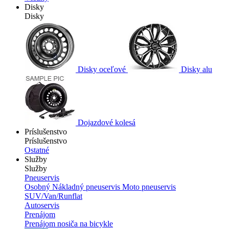
Disky
Disky
Disky oceľové
Disky alu
Dojazdové kolesá
Príslušenstvo
Príslušenstvo
Ostatné
Služby
Služby
Pneuservis
Osobný
Nákladný pneuservis
Moto pneuservis
SUV/Van/Runflat
Autoservis
Prenájom
Prenájom nosiča na bicykle