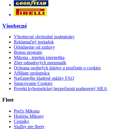
Všeobecné
Všeobecné obchodné podmienky
Reklamačný poriadok
Odstúpenie od zmluvy
Bonus program
Mikona - tepelná energetika
Zber odpadových pneumatík
Ochrana osobných údajov a poučenie o cookies
Affiliate spolupráca
Najčastejšie kladené otázky FAQ
Spracovanie Cookies
Projekt kybernetickej bezpečnosti podporený SIEA
Fleet
Prečo Mikona
História Mikony
Cenníky
Služby pre fleety