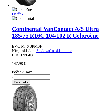
Darček
Continental VanContact A/S Ultra
185/75 R16C 104/102 R Celoročné
EVC M+S 3PMSF
Nie je skladom
Sledovať naskladnenie
B
B
B
73 dB
147,98 €
Počet kusov:
-
+
Do košíka