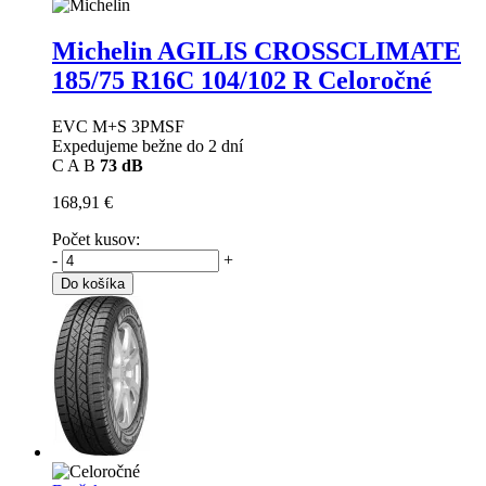
Michelin AGILIS CROSSCLIMATE
185/75 R16C 104/102 R Celoročné
EVC M+S 3PMSF
Expedujeme bežne do 2 dní
C
A
B
73 dB
168,91 €
Počet kusov:
-
+
Do košíka