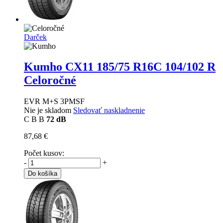
Darček
Kumho CX11
185/75 R16C 104/102 R
Celoročné
EVR M+S 3PMSF
Nie je skladom
Sledovať naskladnenie
C
B
B
72 dB
87,68 €
Počet kusov:
-
+
Do košíka