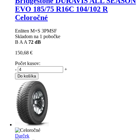
Bridgestone DURAVIS ALL SEASON
EVO
185/75 R16C 104/102 R
Celoročné
Enliten M+S 3PMSF
Skladom na 1 pobočke
B
A
A
72 dB
150,68 €
Počet kusov:
-
+
Do košíka
Darček