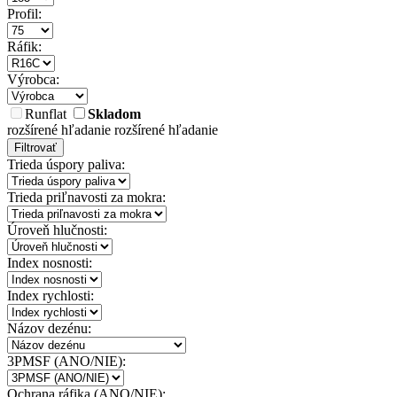
Profil:
Ráfik:
Výrobca:
Runflat
Skladom
rozšírené hľadanie
rozšírené hľadanie
Filtrovať
Trieda úspory paliva:
Trieda priľnavosti za mokra:
Úroveň hlučnosti:
Index nosnosti:
Index rychlosti:
Názov dezénu:
3PMSF (ANO/NIE):
Ochrana ráfika (ANO/NIE):