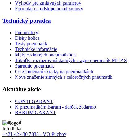
Výhody pre zmluvných partnerov
Formulár na odstúpenie od zmluvy
Technický poradca
Pneumatiky
Disky kolies
Testy pneumatík
Technické informácie
Mýty o zimných pneumatikách
Tabuľka rozmerov nákladných a agro pneumatík MITAS
Starnutie pneumatík
Čo znamenajú skratky na pneumatikách
Nové značenie zimných a celoročných pneumatík
Aktuálne akcie
CONTI GARANT
K pneumatikám Barum - darček zadarmo
BARUM GARANT
Info linka
+421 42 430 7833 - VO Púchov