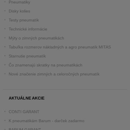
Pneumatiky
Disky kolies
Testy pneumatík
Technické informácie
Mýty o zimných pneumatikách
Tabuľka rozmerov nákladných a agro pneumatík MITAS
Starnutie pneumatík
Čo znamenajú skratky na pneumatikách
Nové značenie zimných a celoročných pneumatík
AKTUÁLNE AKCIE
CONTI GARANT
K pneumatikám Barum - darček zadarmo
BARUM GARANT