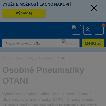
VYUŽITE MOŽNOSŤ LACNO NAKÚPIŤ
Výpredaj
0
Menu
Úvod
Pneumatiky
Osobné
OTANI
Osobné Pneumatiky
OTANI
Vyberáte nové pneumatiky pre svoje osobné auto?
Stavte na kvalitu od značky
OTANI
. V našej ponuke
nájdete široký výber
osobných pneumatík
pre rôzne