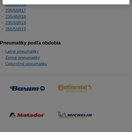
205/60R16
235/55R17
235/45R18
235/50R18
255/55R19
Pneumatiky podľa obdobia
Letné pneumatiky
Zimné pneumatiky
Celoročné pneumatiky