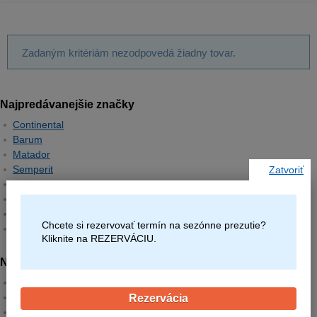
Zadaným kritériám nezodpovedá žiadny tovar.
Najpredávanejšie značky
Continental
Barum
Matador
Semperit
Zatvoriť
Hankook
Michelin
Pirelli
Chcete si rezervovať termín na sezónne prezutie?
Goodyear
Kliknite na REZERVÁCIU.
Najpredávanejšie rozmery
195/65R15
205/55R16
Rezervácia
225/45R17