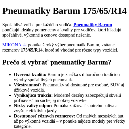
Pneumatiky Barum 175/65/R14
Spoľahlivá voľba pre každého vodiča.
Pneumatiky Barum
ponúkajú ideálny pomer ceny a kvality pre vodičov, ktorí hľadajú
spoľahlivé, výkonné a cenovo dostupné riešenie.
MIKONA.sk
ponúka široký výber pneumatík Barum, vrátane
rozmerov
175/65/R14
, ktoré sú vhodné pre rôzne typy vozidiel.
Prečo si vybrať pneumatiky Barum?
Overená kvalita:
Barum je značka s dlhoročnou tradíciou
výroby spoľahlivých pneumatík.
Všestrannosť:
Pneumatiky sú dostupné pre osobné, SUV aj
úžitkové vozidlá.
Vynikajúca trakcia:
Moderné dezény zabezpečujú skvelú
priľnavosť na suchej aj mokrej vozovke.
Nízky valivý odpor:
Pomáha znižovať spotrebu paliva a
zvyšuje efektivitu jazdy.
Dostupnosť rôznych rozmerov:
Od malých mestských áut
až po výkonné vozidlá – v ponuke nájdete modely pre všetky
kategórie.