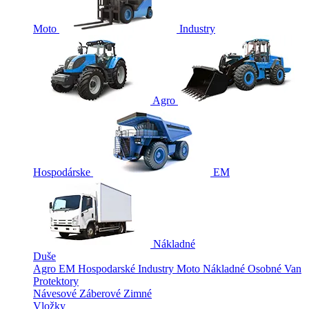
Moto
Industry
Agro
Hospodárske
EM
Nákladné
Duše
Agro
EM
Hospodarské
Industry
Moto
Nákladné
Osobné
Van
Protektory
Návesové
Záberové
Zimné
Vložky