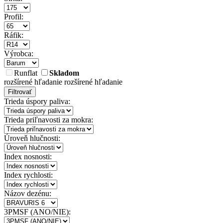
Profil:
Ráfik:
Výrobca:
Runflat
Skladom
rozšírené hľadanie
rozšírené hľadanie
Filtrovať
Trieda úspory paliva:
Trieda priľnavosti za mokra:
Úroveň hlučnosti:
Index nosnosti:
Index rychlosti:
Názov dezénu:
3PMSF (ANO/NIE):