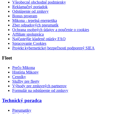
Všeobecné obchodné podmienky
Reklamačný poriadok
Odstúpenie od zmluvy
Bonus program
Mikona - tepelná energetika
Zber odpadových pneumatík
Ochrana osobných údajov a poučenie o cookies
Affiliate spolupráca
Najčastejšie kladené otázky FAQ
Spracovanie Cookies
Projekt kybernetickej bezpečnosti podporený SIEA
Fleet
Prečo Mikona
História Mikony
Cenníky
Služby pre fleety
Výhody pre zmluvných partnerov
Formulár na odstúpenie od zmluvy
Technický poradca
Pneumatiky