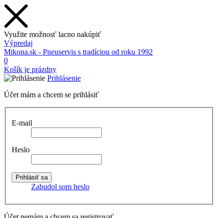
Využite možnosť lacno nakúpiť
Výpredaj
Mikona.sk - Pneuservis s tradíciou od roku 1992
0
Košík je prázdny
Prihlásenie
Účet mám a chcem se prihlásiť
E-mail
Heslo
Zabudol som heslo
Účet nemám a chcem sa registrovať