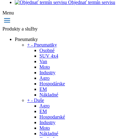
Objednať termín servisu
Menu
Produkty a služby
Pneumatiky
+
-
Pneumatiky
Osobné
SUV 4x4
Van
Moto
Industry
Agro
Hospodárske
EM
Nákladné
+
-
Duše
Agro
EM
Hospodarské
Industry
Moto
Nákladné