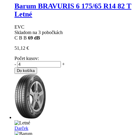
Barum BRAVURIS 6
175/65 R14 82 T
Letné
EVC
Skladom na 3 pobočkách
C
B
B
69 dB
51,12 €
Počet kusov:
-
+
Do košíka
Darček