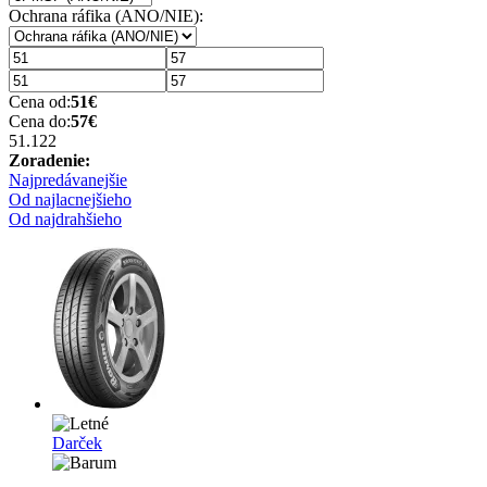
Ochrana ráfika (ANO/NIE):
Cena od:
51
€
Cena do:
57
€
51.12
2
Zoradenie:
Najpredávanejšie
Od najlacnejšieho
Od najdrahšieho
Darček