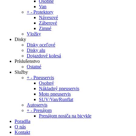
Osobné
Van
+
-
Protektory
Návesové
Záberové
Zimné
Vložky
Disky
Disky oceľové
Disky alu
Dojazdové kolesá
Príslušenstvo
Ostatné
Služby
+
-
Pneuservis
Osobný
Nákladný pneuservis
Moto pneuservis
SUV/Van/Runflat
Autoservis
+
-
Prenájom
Prenájom nosiča na bicykle
Poradňa
O nás
Kontakt