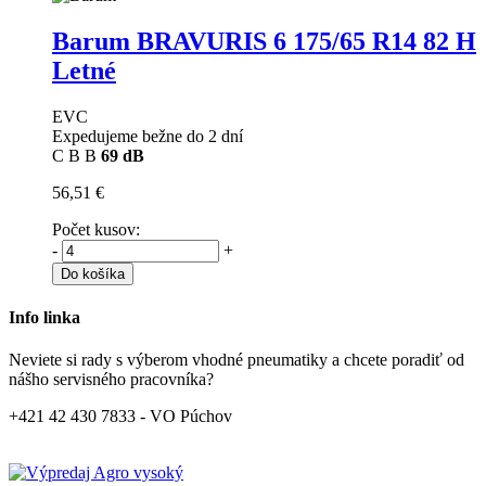
Barum BRAVURIS 6
175/65 R14 82 H
Letné
EVC
Expedujeme bežne do 2 dní
C
B
B
69 dB
56,51 €
Počet kusov:
-
+
Do košíka
Info linka
Neviete si rady s výberom vhodné pneumatiky a chcete poradiť od
nášho servisného pracovníka?
+421 42 430 7833 - VO Púchov