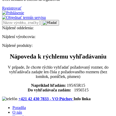
Registrovať
Nájdené oddelenia:
Nájdení výrobcovia:
Nájdené produkty:
Nápoveda k rýchlemu vyhľadávaniu
V prípade, že chcete rýchlo vyhľadať požadovaný rozmer, do
vyhľadávača zadajte len čísla z požadovaného rozmeru (bez
lomítok, pomĺčiek, písmen)
Napríklad hľadám:
195/65R15
Do vyhľadávača zadám:
1956515
+421 42 430 7833 - VO Púchov
Info linka
Poradňa
O nás