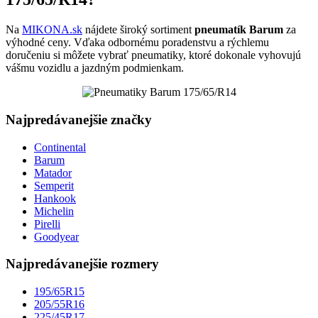
Na
MIKONA.sk
nájdete široký sortiment
pneumatík Barum
za
výhodné ceny. Vďaka odbornému poradenstvu a rýchlemu
doručeniu si môžete vybrať pneumatiky, ktoré dokonale vyhovujú
vášmu vozidlu a jazdným podmienkam.
Najpredávanejšie značky
Continental
Barum
Matador
Semperit
Hankook
Michelin
Pirelli
Goodyear
Najpredávanejšie rozmery
195/65R15
205/55R16
225/45R17