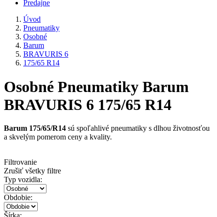
Predajne
Úvod
Pneumatiky
Osobné
Barum
BRAVURIS 6
175/65 R14
Osobné Pneumatiky Barum
BRAVURIS 6 175/65 R14
Barum 175/65/R14
sú spoľahlivé pneumatiky s dlhou životnosťou
a skvelým pomerom ceny a kvality.
Filtrovanie
Zrušiť všetky filtre
Typ vozidla:
Obdobie:
Šírka: