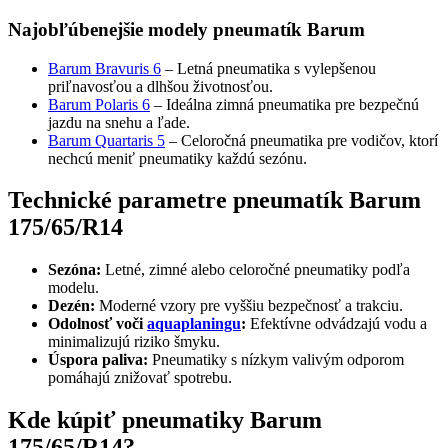
Najobľúbenejšie modely pneumatík Barum
Barum Bravuris 6
– Letná pneumatika s vylepšenou
priľnavosťou a dlhšou životnosťou.
Barum Polaris 6
– Ideálna zimná pneumatika pre bezpečnú
jazdu na snehu a ľade.
Barum Quartaris 5
– Celoročná pneumatika pre vodičov, ktorí
nechcú meniť pneumatiky každú sezónu.
Technické parametre pneumatík Barum
175/65/R14
Sezóna:
Letné, zimné alebo celoročné pneumatiky podľa
modelu.
Dezén:
Moderné vzory pre vyššiu bezpečnosť a trakciu.
Odolnosť voči
aquaplaningu
:
Efektívne odvádzajú vodu a
minimalizujú riziko šmyku.
Úspora paliva:
Pneumatiky s nízkym valivým odporom
pomáhajú znižovať spotrebu.
Kde kúpiť pneumatiky Barum
175/65/R14?