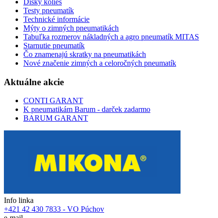
Disky kolies
Testy pneumatík
Technické informácie
Mýty o zimných pneumatikách
Tabuľka rozmerov nákladných a agro pneumatík MITAS
Starnutie pneumatík
Čo znamenajú skratky na pneumatikách
Nové značenie zimných a celoročných pneumatík
Aktuálne akcie
CONTI GARANT
K pneumatikám Barum - darček zadarmo
BARUM GARANT
Info linka
+421 42 430 7833 - VO Púchov
e-mail