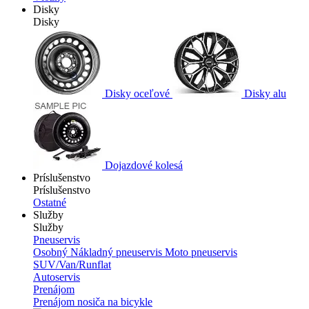
Disky
Disky
Disky oceľové
Disky alu
Dojazdové kolesá
Príslušenstvo
Príslušenstvo
Ostatné
Služby
Služby
Pneuservis
Osobný
Nákladný pneuservis
Moto pneuservis
SUV/Van/Runflat
Autoservis
Prenájom
Prenájom nosiča na bicykle