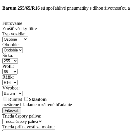
Barum 255/65/R16
sú spoľahlivé pneumatiky s dlhou životnosťou a
Filtrovanie
Zrušiť všetky filtre
Typ vozidla:
Obdobie:
Šírka:
Profil:
Ráfik:
Výrobca:
Runflat
Skladom
rozšírené hľadanie
rozšírené hľadanie
Filtrovať
Trieda úspory paliva:
Trieda priľnavosti za mokra: