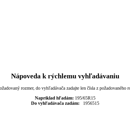
Nápoveda k rýchlemu vyhľadávaniu
požadovaný rozmer, do vyhľadávača zadajte len čísla z požadovaného r
Napríklad hľadám:
195/65R15
Do vyhľadávača zadám:
1956515