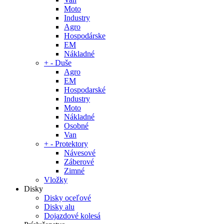
Moto
Industry
Agro
Hospodárske
EM
Nákladné
+
-
Duše
Agro
EM
Hospodarské
Industry
Moto
Nákladné
Osobné
Van
+
-
Protektory
Návesové
Záberové
Zimné
Vložky
Disky
Disky oceľové
Disky alu
Dojazdové kolesá