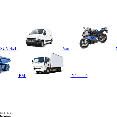
SUV 4x4
Van
EM
Nákladné