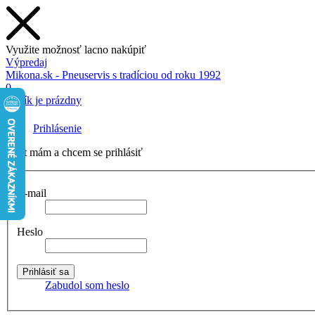
Využite možnosť lacno nakúpiť
Výpredaj
Mikona.sk - Pneuservis s tradíciou od roku 1992
0
Košík je prázdny
Prihlásenie
Účet mám a chcem se prihlásiť
E-mail
Heslo
Zabudol som heslo