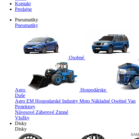
Kontakt
Predajne
Pneumatiky
Pneumatiky
Osobné
Agro
Hospodárske
Duše
Agro
EM
Hospodarské
Industry
Moto
Nákladné
Osobné
Van
Protektory
Návesové
Záberové
Zimné
Vložky
Disky
Disky