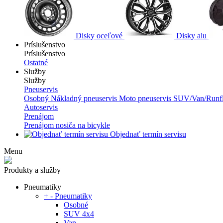
Disky oceľové
Disky alu
Príslušenstvo
Príslušenstvo
Ostatné
Služby
Služby
Pneuservis
Osobný
Nákladný pneuservis
Moto pneuservis
SUV/Van/Runfl
Autoservis
Prenájom
Prenájom nosiča na bicykle
Objednať termín servisu
Menu
Produkty a služby
Pneumatiky
+
-
Pneumatiky
Osobné
SUV 4x4
Van