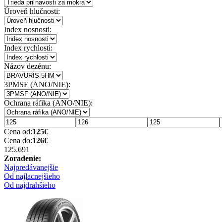
Úroveň hlučnosti:
Index nosnosti:
Index rychlosti:
Názov dezénu:
3PMSF (ANO/NIE):
Ochrana ráfika (ANO/NIE):
Cena od:
125
€
Cena do:
126
€
125.69
1
Zoradenie:
Najpredávanejšie
Od najlacnejšieho
Od najdrahšieho