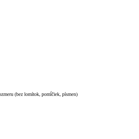
ozmeru (bez lomítok, pomĺčiek, písmen)