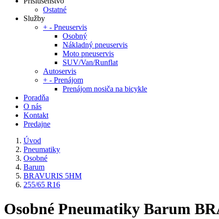
Príslušenstvo
Ostatné
Služby
+
-
Pneuservis
Osobný
Nákladný pneuservis
Moto pneuservis
SUV/Van/Runflat
Autoservis
+
-
Prenájom
Prenájom nosiča na bicykle
Poradňa
O nás
Kontakt
Predajne
Úvod
Pneumatiky
Osobné
Barum
BRAVURIS 5HM
255/65 R16
Osobné Pneumatiky Barum BR