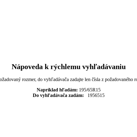
Nápoveda k rýchlemu vyhľadávaniu
požadovaný rozmer, do vyhľadávača zadajte len čísla z požadovaného r
Napríklad hľadám:
195/65R15
Do vyhľadávača zadám:
1956515