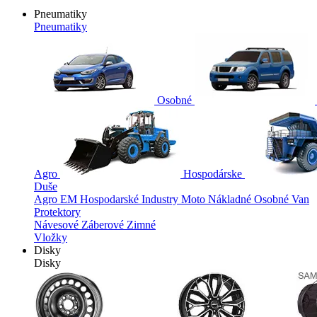
Pneumatiky
Pneumatiky
Osobné
Agro
Hospodárske
Duše
Agro
EM
Hospodarské
Industry
Moto
Nákladné
Osobné
Van
Protektory
Návesové
Záberové
Zimné
Vložky
Disky
Disky