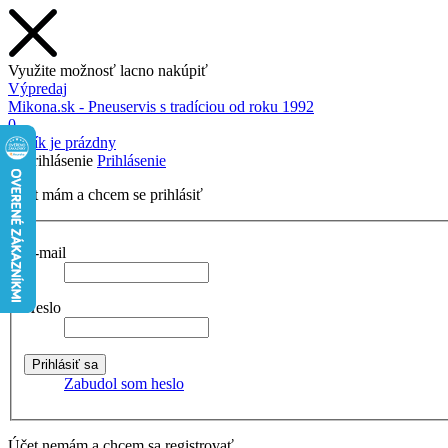
Využite možnosť lacno nakúpiť
Výpredaj
Mikona.sk - Pneuservis s tradíciou od roku 1992
0
Košík je prázdny
Prihlásenie
Účet mám a chcem se prihlásiť
E-mail
Heslo
Zabudol som heslo
Účet nemám a chcem sa registrovať