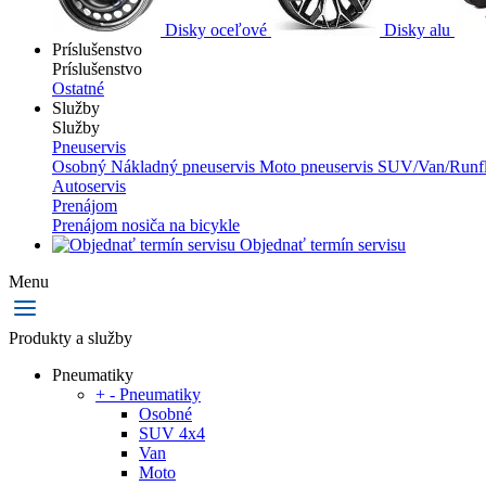
Disky oceľové
Disky alu
Príslušenstvo
Príslušenstvo
Ostatné
Služby
Služby
Pneuservis
Osobný
Nákladný pneuservis
Moto pneuservis
SUV/Van/Runfl
Autoservis
Prenájom
Prenájom nosiča na bicykle
Objednať termín servisu
Menu
Produkty a služby
Pneumatiky
+
-
Pneumatiky
Osobné
SUV 4x4
Van
Moto