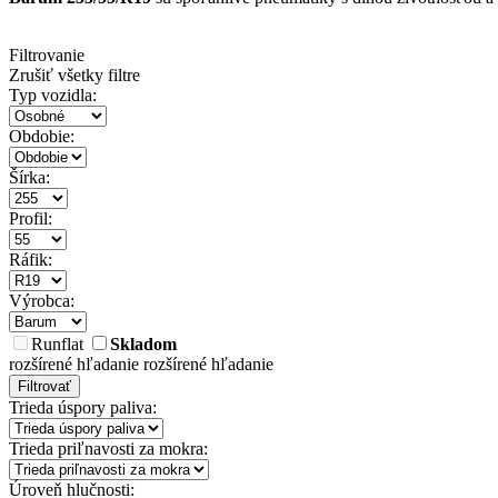
Filtrovanie
Zrušiť všetky filtre
Typ vozidla:
Obdobie:
Šírka:
Profil:
Ráfik:
Výrobca:
Runflat
Skladom
rozšírené hľadanie
rozšírené hľadanie
Filtrovať
Trieda úspory paliva:
Trieda priľnavosti za mokra:
Úroveň hlučnosti: