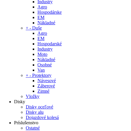
Industry
Agro
Hospodárske
EM
Nákladné
+
-
Duše
Agro
EM
Hospodarské
Industry
Moto
Nákladné
Osobné
Van
+
-
Protektory
Návesové
Záberové
Zimné
Vložky
Disky
Disky oceľové
Disky alu
Dojazdové kolesá
Príslušenstvo
Ostatné