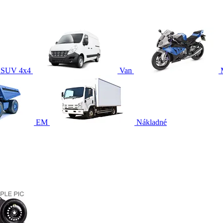
SUV 4x4
Van
EM
Nákladné