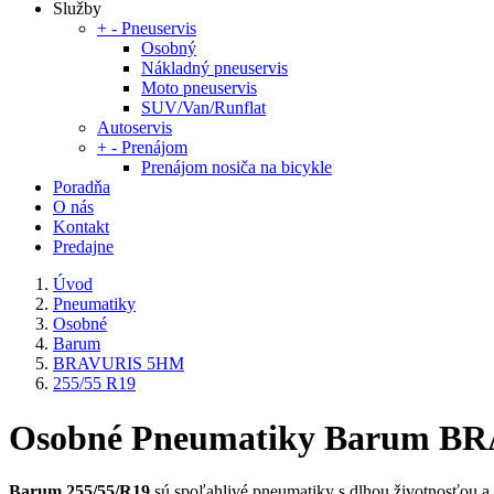
Služby
+
-
Pneuservis
Osobný
Nákladný pneuservis
Moto pneuservis
SUV/Van/Runflat
Autoservis
+
-
Prenájom
Prenájom nosiča na bicykle
Poradňa
O nás
Kontakt
Predajne
Úvod
Pneumatiky
Osobné
Barum
BRAVURIS 5HM
255/55 R19
Osobné Pneumatiky Barum BR
Barum 255/55/R19
sú spoľahlivé pneumatiky s dlhou životnosťou a