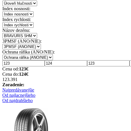
Index nosnosti:
Index rychlosti:
Názov dezénu:
3PMSF (ANO/NIE):
Ochrana ráfika (ANO/NIE):
Cena od:
123
€
Cena do:
124
€
123.39
1
Zoradenie:
Najpredávanejšie
Od najlacnejšieho
Od najdrahšieho