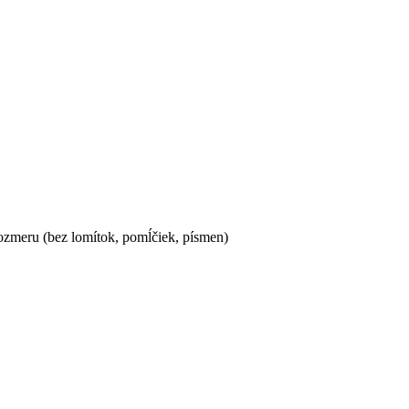
ozmeru (bez lomítok, pomĺčiek, písmen)