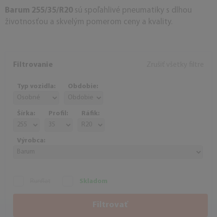
Barum 255/35/R20
sú spoľahlivé pneumatiky s dlhou
životnosťou a skvelým pomerom ceny a kvality.
Filtrovanie
Zrušiť všetky filtre
Typ vozidla:
Obdobie:
Šírka:
Profil:
Ráfik:
Výrobca:
Runflat
Skladom
Filtrovať