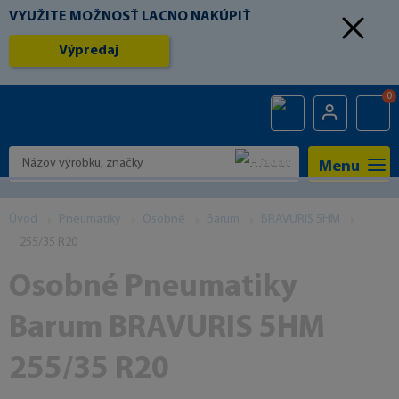
VYUŽITE MOŽNOSŤ LACNO NAKÚPIŤ
Výpredaj
0
Menu
Úvod
Pneumatiky
Osobné
Barum
BRAVURIS 5HM
255/35 R20
Osobné Pneumatiky
Barum BRAVURIS 5HM
255/35 R20