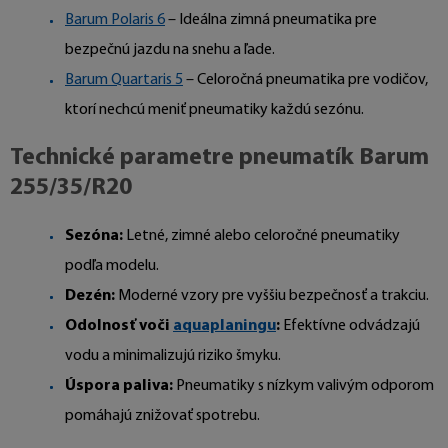
Barum Polaris 6
– Ideálna zimná pneumatika pre
bezpečnú jazdu na snehu a ľade.
Barum Quartaris 5
– Celoročná pneumatika pre vodičov,
ktorí nechcú meniť pneumatiky každú sezónu.
Technické parametre pneumatík Barum
255/35/R20
Sezóna:
Letné, zimné alebo celoročné pneumatiky
podľa modelu.
Dezén:
Moderné vzory pre vyššiu bezpečnosť a trakciu.
Odolnosť voči
aquaplaningu
:
Efektívne odvádzajú
vodu a minimalizujú riziko šmyku.
Úspora paliva:
Pneumatiky s nízkym valivým odporom
pomáhajú znižovať spotrebu.