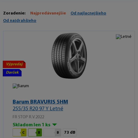
Zoradenie:
Najpredávanejšie
Od najlacnejšieho
Od najdrahšieho
Výpredaj
Darček
Barum BRAVURIS 5HM
255/35 R20 97 Y Letné
FR STOP R.V.2022
Skladom len 1 ks
73 dB
C
B
B