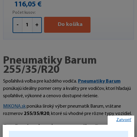
116,05 €
Počet kusov:
Do košíka
-
+
Pneumatiky Barum
255/35/R20
Spoľahlivá voľba pre každého vodiča.
Pneumatiky Barum
ponúkajú ideálny pomer ceny a kvality pre vodičov, ktorí hľadajú
spoľahlivé, výkonné a cenovo dostupné riešenie.
MIKONA.sk
ponúka široký výber pneumatík Barum, vrátane
rozmerov
255/35/R20
, ktoré sú vhodné pre rôzne typy vozidiel.
Zatvoriť
Prečo si vybrať pneumatiky Barum?