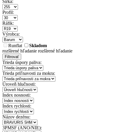
Šírka:
Profil:
Ráfik:
Výrobca:
Runflat
Skladom
rozšírené hľadanie
rozšírené hľadanie
Filtrovať
Trieda úspory paliva:
Trieda priľnavosti za mokra:
Úroveň hlučnosti:
Index nosnosti:
Index rychlosti:
Názov dezénu:
3PMSF (ANO/NIE):