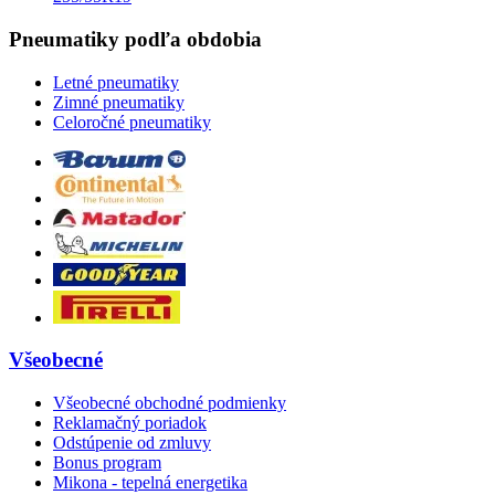
Pneumatiky podľa obdobia
Letné pneumatiky
Zimné pneumatiky
Celoročné pneumatiky
Všeobecné
Všeobecné obchodné podmienky
Reklamačný poriadok
Odstúpenie od zmluvy
Bonus program
Mikona - tepelná energetika