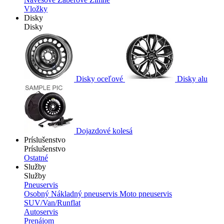
Vložky
Disky
Disky
Disky oceľové
Disky alu
Dojazdové kolesá
Príslušenstvo
Príslušenstvo
Ostatné
Služby
Služby
Pneuservis
Osobný
Nákladný pneuservis
Moto pneuservis
SUV/Van/Runflat
Autoservis
Prenájom