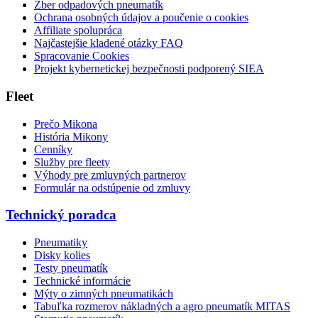
Zber odpadových pneumatík
Ochrana osobných údajov a poučenie o cookies
Affiliate spolupráca
Najčastejšie kladené otázky FAQ
Spracovanie Cookies
Projekt kybernetickej bezpečnosti podporený SIEA
Fleet
Prečo Mikona
História Mikony
Cenníky
Služby pre fleety
Výhody pre zmluvných partnerov
Formulár na odstúpenie od zmluvy
Technický poradca
Pneumatiky
Disky kolies
Testy pneumatík
Technické informácie
Mýty o zimných pneumatikách
Tabuľka rozmerov nákladných a agro pneumatík MITAS