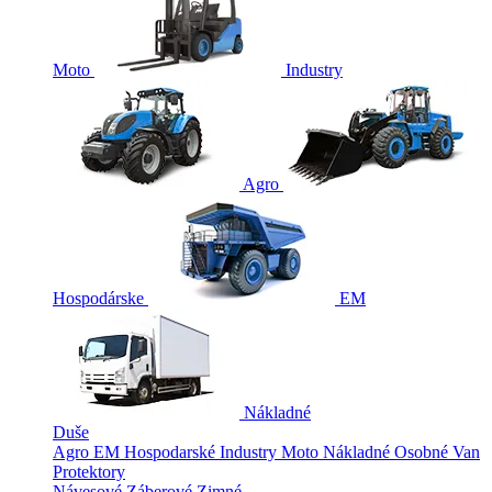
Moto
Industry
Agro
Hospodárske
EM
Nákladné
Duše
Agro
EM
Hospodarské
Industry
Moto
Nákladné
Osobné
Van
Protektory
Návesové
Záberové
Zimné