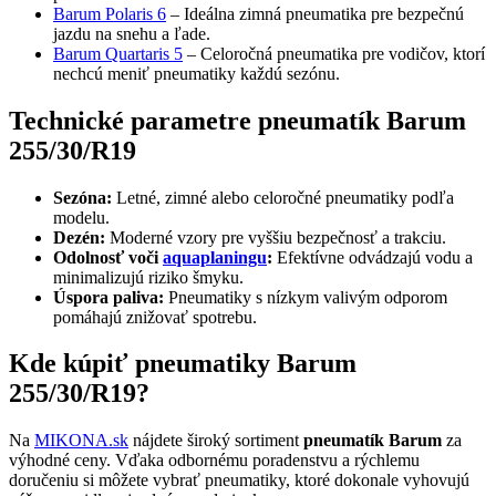
Barum Polaris 6
– Ideálna zimná pneumatika pre bezpečnú
jazdu na snehu a ľade.
Barum Quartaris 5
– Celoročná pneumatika pre vodičov, ktorí
nechcú meniť pneumatiky každú sezónu.
Technické parametre pneumatík Barum
255/30/R19
Sezóna:
Letné, zimné alebo celoročné pneumatiky podľa
modelu.
Dezén:
Moderné vzory pre vyššiu bezpečnosť a trakciu.
Odolnosť voči
aquaplaningu
:
Efektívne odvádzajú vodu a
minimalizujú riziko šmyku.
Úspora paliva:
Pneumatiky s nízkym valivým odporom
pomáhajú znižovať spotrebu.
Kde kúpiť pneumatiky Barum
255/30/R19?
Na
MIKONA.sk
nájdete široký sortiment
pneumatík Barum
za
výhodné ceny. Vďaka odbornému poradenstvu a rýchlemu
doručeniu si môžete vybrať pneumatiky, ktoré dokonale vyhovujú