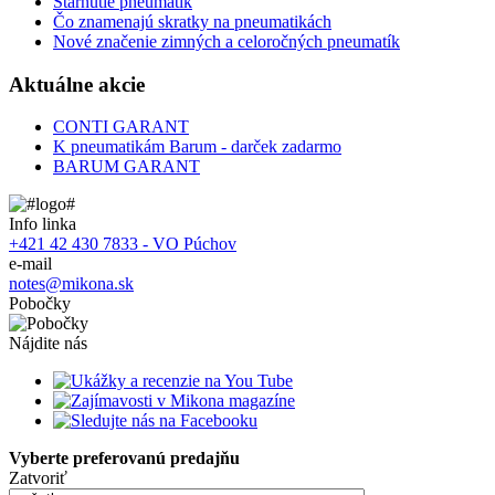
Starnutie pneumatík
Čo znamenajú skratky na pneumatikách
Nové značenie zimných a celoročných pneumatík
Aktuálne akcie
CONTI GARANT
K pneumatikám Barum - darček zadarmo
BARUM GARANT
Info linka
+421 42 430 7833 - VO Púchov
e-mail
notes@mikona.sk
Pobočky
Nájdite nás
Vyberte preferovanú predajňu
Zatvoriť