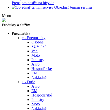
Prenájom nosiča na bicykle
Objednať termín servisu
Menu
Produkty a služby
Pneumatiky
+
-
Pneumatiky
Osobné
SUV 4x4
Van
Moto
Industry
Agro
Hospodárske
EM
Nákladné
+
-
Duše
Agro
EM
Hospodarské
Industry
Moto
Nákladné