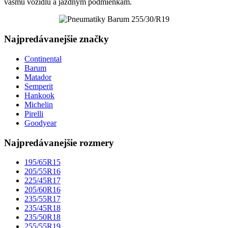
vášmu vozidlu a jazdným podmienkam.
Najpredávanejšie značky
Continental
Barum
Matador
Semperit
Hankook
Michelin
Pirelli
Goodyear
Najpredávanejšie rozmery
195/65R15
205/55R16
225/45R17
205/60R16
235/55R17
235/45R18
235/50R18
255/55R19