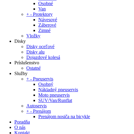
Osobné
Van
+
-
Protektory
Návesové
Záberové
Zimné
Vložky
Disky
Disky oceľové
Disky alu
Dojazdové kolesá
Príslušenstvo
Ostatné
Služby
+
-
Pneuservis
Osobný
Nákladný pneuservis
Moto pneuservis
SUV/Van/Runflat
Autoservis
+
-
Prenájom
Prenájom nosiča na bicykle
Poradňa
O nás
Kontakt