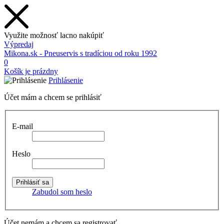
Využite možnosť lacno nakúpiť
Výpredaj
Mikona.sk - Pneuservis s tradíciou od roku 1992
0
Košík je prázdny
Prihlásenie
Účet mám a chcem se prihlásiť
E-mail
Heslo
Zabudol som heslo
Účet nemám a chcem sa registrovať