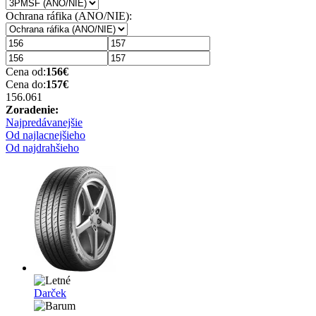
Ochrana ráfika (ANO/NIE):
Cena od:
156
€
Cena do:
157
€
156.06
1
Zoradenie:
Najpredávanejšie
Od najlacnejšieho
Od najdrahšieho
Darček