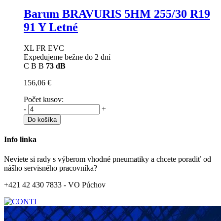
Barum BRAVURIS 5HM
255/30 R19
91 Y Letné
XL FR EVC
Expedujeme bežne do 2 dní
C
B
B
73 dB
156,06 €
Počet kusov:
-
+
Do košíka
Info linka
Neviete si rady s výberom vhodné pneumatiky a chcete poradiť od
nášho servisného pracovníka?
+421 42 430 7833 - VO Púchov