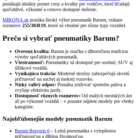
ponúkajú ideálny pomer ceny a kvality pre vodičov, ktorí hľadajú
spoľahlivé, výkonné a cenovo dostupné riešenie.
MIKONA.sk
ponúka široký výber pneumatík Barum, vrátane
rozmerov
255/30/R19
, ktoré sú vhodné pre rôzne typy vozidiel.
Prečo si vybrať pneumatiky Barum?
Overená kvalita:
Barum je značka s dlhoročnou tradíciou
výroby spoľahlivých pneumatík.
Všestrannosť:
Pneumatiky sú dostupné pre osobné, SUV aj
úžitkové vozidlá.
Vynikajúca trakcia:
Moderné dezény zabezpečujú skvelú
priľnavosť na suchej aj mokrej vozovke.
Nízky valivý odpor:
Pomáha znižovať spotrebu paliva a
zvyšuje efektivitu jazdy.
Dostupnosť rôznych rozmerov:
Od malých mestských áut
až po výkonné vozidlá – v ponuke nájdete modely pre všetky
kategórie.
Najobľúbenejšie modely pneumatík Barum
Barum Bravuris 6
– Letná pneumatika s vylepšenou
priľnavosťou a dlhšou životnosťou.