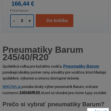
166,44 €
Počet kusov:
Do košíka
-
+
Pneumatiky Barum
245/40/R20
Pneumatiky Barum
Spoľahlivá voľba pre každého vodiča.
ponúkajú ideálny pomer ceny a kvality pre vodičov, ktorí hľadajú
spoľahlivé, výkonné a cenovo dostupné riešenie.
MIKONA.sk
ponúka široký výber pneumatík Barum, vrátane
245/40/R20
rozmerov
, ktoré sú vhodné pre rôzne typy vozidiel.
Prečo si vybrať pneumatiky Barum?