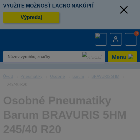
VYUŽITE MOŽNOSŤ LACNO NAKÚPIŤ
Výpredaj
0
Menu
Úvod
Pneumatiky
Osobné
Barum
BRAVURIS 5HM
245/40 R20
Osobné Pneumatiky
Barum BRAVURIS 5HM
245/40 R20