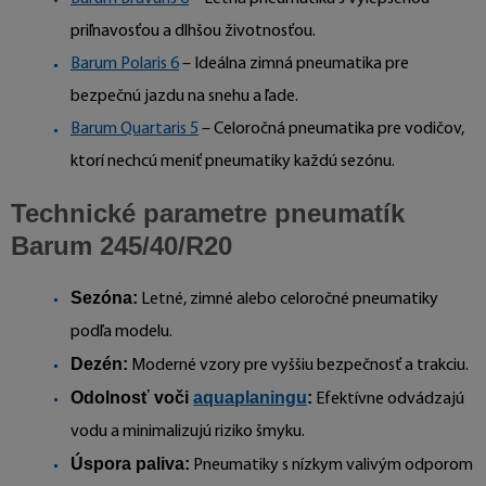
priľnavosťou a dlhšou životnosťou.
Barum Polaris 6
– Ideálna zimná pneumatika pre
bezpečnú jazdu na snehu a ľade.
Barum Quartaris 5
– Celoročná pneumatika pre vodičov,
ktorí nechcú meniť pneumatiky každú sezónu.
Technické parametre pneumatík
Barum 245/40/R20
Sezóna:
Letné, zimné alebo celoročné pneumatiky
podľa modelu.
Dezén:
Moderné vzory pre vyššiu bezpečnosť a trakciu.
Odolnosť voči
aquaplaningu
:
Efektívne odvádzajú
vodu a minimalizujú riziko šmyku.
Úspora paliva:
Pneumatiky s nízkym valivým odporom