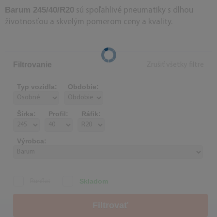
Barum 245/40/R20
sú spoľahlivé pneumatiky s dlhou
životnosťou a skvelým pomerom ceny a kvality.
Filtrovanie
Zrušiť všetky filtre
Typ vozidla:
Obdobie:
Šírka:
Profil:
Ráfik:
Výrobca:
Skladom
Runflat
Filtrovať