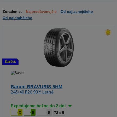
Zoradenie:
Najpredávanejšie
Od najlacnejšieho
Od najdrahšieho
Darček
Barum BRAVURIS 5HM
245/40 R20 99 Y Letné
FR
Expedujeme bežne do 2 dní
72 dB
C
B
B