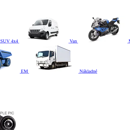
SUV 4x4
Van
EM
Nákladné