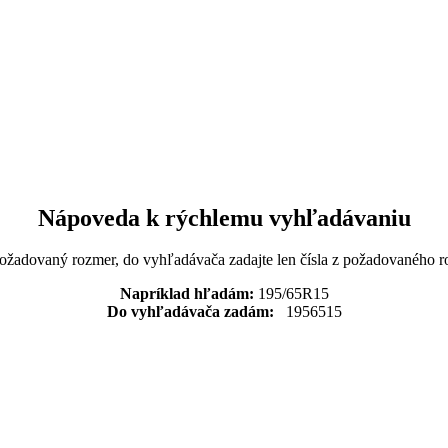
Nápoveda k rýchlemu vyhľadávaniu
požadovaný rozmer, do vyhľadávača zadajte len čísla z požadovaného r
Napríklad hľadám:
195/65R15
Do vyhľadávača zadám:
1956515