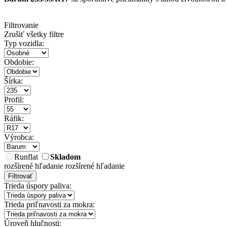
Filtrovanie
Zrušiť všetky filtre
Typ vozidla:
Obdobie:
Šírka:
Profil:
Ráfik:
Výrobca:
Runflat
Skladom
rozšírené hľadanie
rozšírené hľadanie
Filtrovať
Trieda úspory paliva:
Trieda priľnavosti za mokra:
Úroveň hlučnosti: