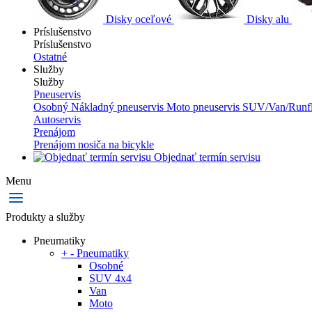
Disky oceľové
Disky alu
Príslušenstvo
Príslušenstvo
Ostatné
Služby
Služby
Pneuservis
Osobný
Nákladný pneuservis
Moto pneuservis
SUV/Van/Runfl
Autoservis
Prenájom
Prenájom nosiča na bicykle
Objednať termín servisu
Menu
Produkty a služby
Pneumatiky
+
-
Pneumatiky
Osobné
SUV 4x4
Van
Moto