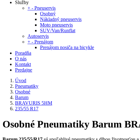
Služby
+
-
Pneuservis
Osobný
Nákladný pneuservis
Moto pneuservis
SUV/Van/Runflat
Autoservis
+
-
Prenájom
Prenájom nosiča na bicykle
Poradňa
O nás
Kontakt
Predajne
Úvod
Pneumatiky
Osobné
Barum
BRAVURIS 5HM
235/55 R17
Osobné Pneumatiky Barum BR
Barum 235/55/R17
sú spoľahlivé pneumatiky s dlhou životnosťou a