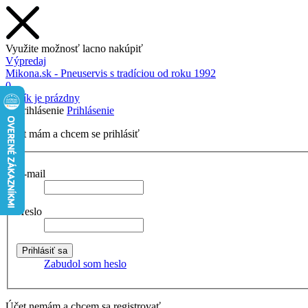
Využite možnosť lacno nakúpiť
Výpredaj
Mikona.sk - Pneuservis s tradíciou od roku 1992
0
Košík je prázdny
Prihlásenie
Účet mám a chcem se prihlásiť
E-mail
Heslo
Zabudol som heslo
Účet nemám a chcem sa registrovať