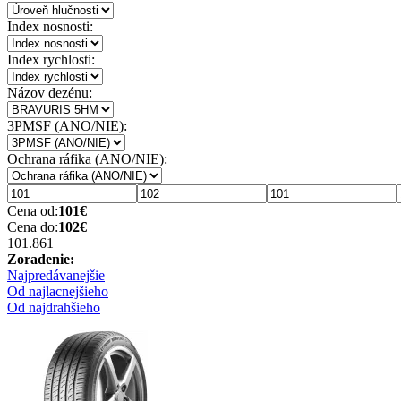
Index nosnosti:
Index rychlosti:
Názov dezénu:
3PMSF (ANO/NIE):
Ochrana ráfika (ANO/NIE):
Cena od:
101
€
Cena do:
102
€
101.86
1
Zoradenie:
Najpredávanejšie
Od najlacnejšieho
Od najdrahšieho