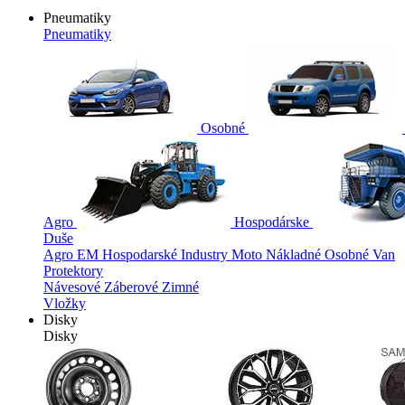
Pneumatiky
Pneumatiky
Osobné
Agro
Hospodárske
Duše
Agro
EM
Hospodarské
Industry
Moto
Nákladné
Osobné
Van
Protektory
Návesové
Záberové
Zimné
Vložky
Disky
Disky