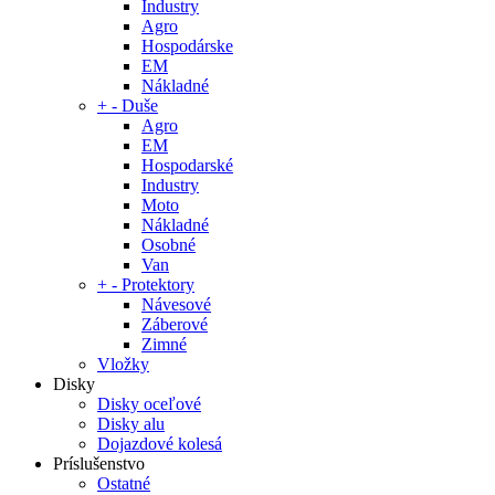
Industry
Agro
Hospodárske
EM
Nákladné
+
-
Duše
Agro
EM
Hospodarské
Industry
Moto
Nákladné
Osobné
Van
+
-
Protektory
Návesové
Záberové
Zimné
Vložky
Disky
Disky oceľové
Disky alu
Dojazdové kolesá
Príslušenstvo
Ostatné