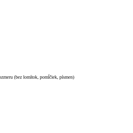
ozmeru (bez lomítok, pomĺčiek, písmen)