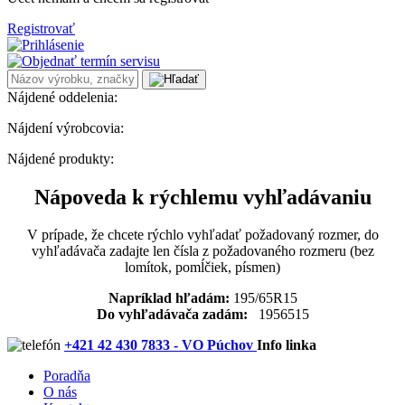
Registrovať
Nájdené oddelenia:
Nájdení výrobcovia:
Nájdené produkty:
Nápoveda k rýchlemu vyhľadávaniu
V prípade, že chcete rýchlo vyhľadať požadovaný rozmer, do
vyhľadávača zadajte len čísla z požadovaného rozmeru (bez
lomítok, pomĺčiek, písmen)
Napríklad hľadám:
195/65R15
Do vyhľadávača zadám:
1956515
+421 42 430 7833 - VO Púchov
Info linka
Poradňa
O nás