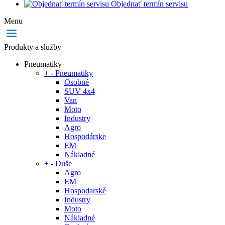
Objednať termín servisu
Menu
Produkty a služby
Pneumatiky
+
-
Pneumatiky
Osobné
SUV 4x4
Van
Moto
Industry
Agro
Hospodárske
EM
Nákladné
+
-
Duše
Agro
EM
Hospodarské
Industry
Moto
Nákladné