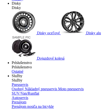
Disky
Disky
Disky oceľové
Disky alu
Dojazdové kolesá
Príslušenstvo
Príslušenstvo
Ostatné
Služby
Služby
Pneuservis
Osobný
Nákladný pneuservis
Moto pneuservis
SUV/Van/Runflat
Autoservis
Prenájom
Prenájom nosiča na bicykle