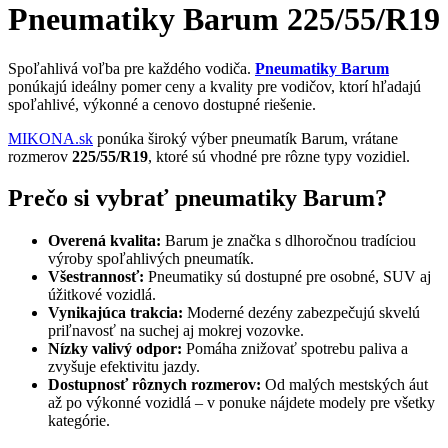
Pneumatiky Barum 225/55/R19
Spoľahlivá voľba pre každého vodiča.
Pneumatiky Barum
ponúkajú ideálny pomer ceny a kvality pre vodičov, ktorí hľadajú
spoľahlivé, výkonné a cenovo dostupné riešenie.
MIKONA.sk
ponúka široký výber pneumatík Barum, vrátane
rozmerov
225/55/R19
, ktoré sú vhodné pre rôzne typy vozidiel.
Prečo si vybrať pneumatiky Barum?
Overená kvalita:
Barum je značka s dlhoročnou tradíciou
výroby spoľahlivých pneumatík.
Všestrannosť:
Pneumatiky sú dostupné pre osobné, SUV aj
úžitkové vozidlá.
Vynikajúca trakcia:
Moderné dezény zabezpečujú skvelú
priľnavosť na suchej aj mokrej vozovke.
Nízky valivý odpor:
Pomáha znižovať spotrebu paliva a
zvyšuje efektivitu jazdy.
Dostupnosť rôznych rozmerov:
Od malých mestských áut
až po výkonné vozidlá – v ponuke nájdete modely pre všetky
kategórie.