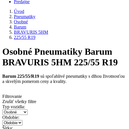
Predajne
Úvod
Pneumatiky
Osobné
Barum
BRAVURIS 5HM
225/55 R19
Osobné Pneumatiky Barum
BRAVURIS 5HM 225/55 R19
Barum 225/55/R19
sú spoľahlivé pneumatiky s dlhou životnosťou
a skvelým pomerom ceny a kvality.
Filtrovanie
Zrušiť všetky filtre
Typ vozidla:
Obdobie:
Šírka: