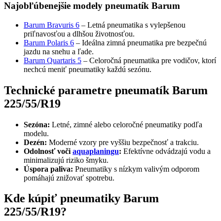
Najobľúbenejšie modely pneumatík Barum
Barum Bravuris 6
– Letná pneumatika s vylepšenou
priľnavosťou a dlhšou životnosťou.
Barum Polaris 6
– Ideálna zimná pneumatika pre bezpečnú
jazdu na snehu a ľade.
Barum Quartaris 5
– Celoročná pneumatika pre vodičov, ktorí
nechcú meniť pneumatiky každú sezónu.
Technické parametre pneumatík Barum
225/55/R19
Sezóna:
Letné, zimné alebo celoročné pneumatiky podľa
modelu.
Dezén:
Moderné vzory pre vyššiu bezpečnosť a trakciu.
Odolnosť voči
aquaplaningu
:
Efektívne odvádzajú vodu a
minimalizujú riziko šmyku.
Úspora paliva:
Pneumatiky s nízkym valivým odporom
pomáhajú znižovať spotrebu.
Kde kúpiť pneumatiky Barum
225/55/R19?