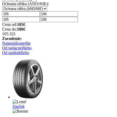
Ochrana ráfika (ANO/NIE):
Cena od:
105
€
Cena do:
106
€
105.32
1
Zoradenie:
Najpredávanejšie
Od najlacnejšieho
Od najdrahšieho
Darček