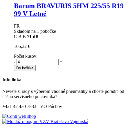
Barum BRAVURIS 5HM
225/55 R19
99 V Letné
FR
Skladom na 1 pobočke
C
B
B
71 dB
105,32 €
Počet kusov:
-
+
Do košíka
Info linka
Neviete si rady s výberom vhodné pneumatiky a chcete poradiť od
nášho servisného pracovníka?
+421 42 430 7833 - VO Púchov