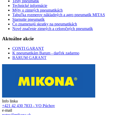
Testy pneumatík
Technické informácie
Mýty o zimných pneumatikách
Tabuľka rozmerov nákladných a agro pneumatík MITAS
Starnutie pneumatík
Čo znamenajú skratky na pneumatikách
Nové značenie zimných a celoročných pneumatík
Aktuálne akcie
CONTI GARANT
K pneumatikám Barum - darček zadarmo
BARUM GARANT
Info linka
+421 42 430 7833 - VO Púchov
e-mail
notes@mikona.sk