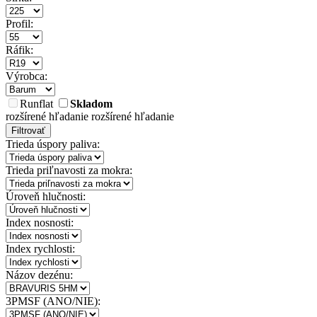
Profil:
Ráfik:
Výrobca:
Runflat
Skladom
rozšírené hľadanie
rozšírené hľadanie
Filtrovať
Trieda úspory paliva:
Trieda priľnavosti za mokra:
Úroveň hlučnosti:
Index nosnosti:
Index rychlosti:
Názov dezénu:
3PMSF (ANO/NIE):