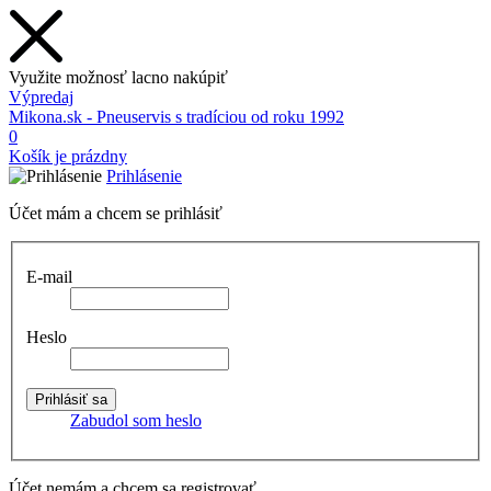
Využite možnosť lacno nakúpiť
Výpredaj
Mikona.sk - Pneuservis s tradíciou od roku 1992
0
Košík je prázdny
Prihlásenie
Účet mám a chcem se prihlásiť
E-mail
Heslo
Zabudol som heslo
Účet nemám a chcem sa registrovať