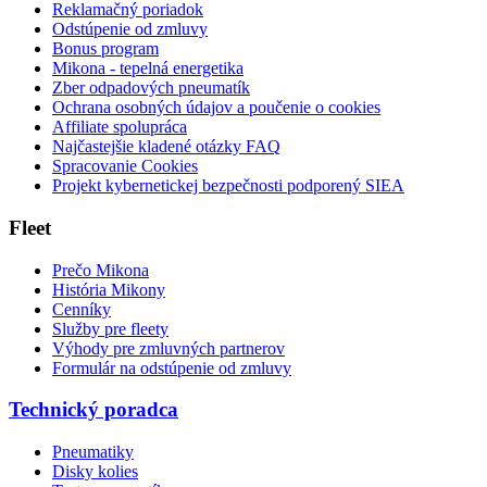
Reklamačný poriadok
Odstúpenie od zmluvy
Bonus program
Mikona - tepelná energetika
Zber odpadových pneumatík
Ochrana osobných údajov a poučenie o cookies
Affiliate spolupráca
Najčastejšie kladené otázky FAQ
Spracovanie Cookies
Projekt kybernetickej bezpečnosti podporený SIEA
Fleet
Prečo Mikona
História Mikony
Cenníky
Služby pre fleety
Výhody pre zmluvných partnerov
Formulár na odstúpenie od zmluvy
Technický poradca
Pneumatiky
Disky kolies