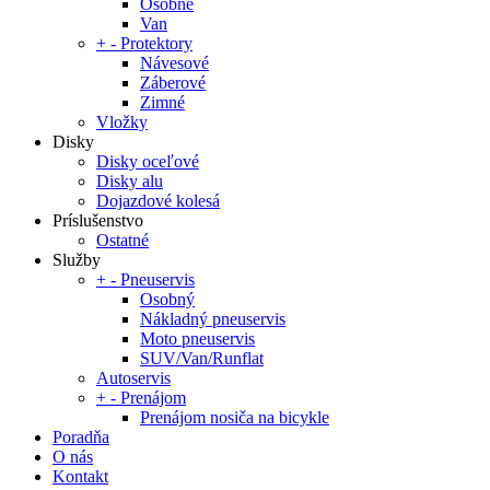
Osobné
Van
+
-
Protektory
Návesové
Záberové
Zimné
Vložky
Disky
Disky oceľové
Disky alu
Dojazdové kolesá
Príslušenstvo
Ostatné
Služby
+
-
Pneuservis
Osobný
Nákladný pneuservis
Moto pneuservis
SUV/Van/Runflat
Autoservis
+
-
Prenájom
Prenájom nosiča na bicykle
Poradňa
O nás
Kontakt